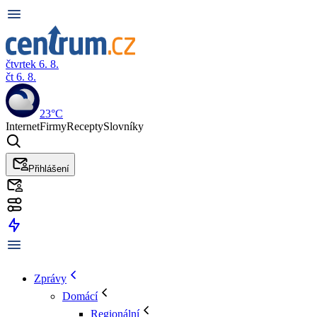
čtvrtek 6. 8.
čt 6. 8.
23°C
Internet
Firmy
Recepty
Slovníky
Přihlášení
Zprávy
Domácí
Regionální