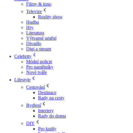
Filmy & kino
Televize
Reality show
Hudba
Hry
Literatura
Výtvarné umění
Divadlo
Digi a stream
Celebrity
Módní policie
Pro pamětníky
Nové tváře
Lifestyle
Cestování
Destinace
Rady na cesty
Bydlení
Interiery
Rady do domu
DIY
Pro kutily