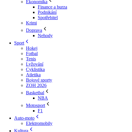
Ekonomika
Finance a burza
Podnikání
Spotřebitel
Krimi
Doprava
Nehody
Sport
Hokej
Fotbal
Tenis
Lyžování
Cyklistika
Atletika
Bojové sporty
ZOH 2026
Basketbal
NBA
Motosport
F1
Auto-moto
Elektromobily
Kultura