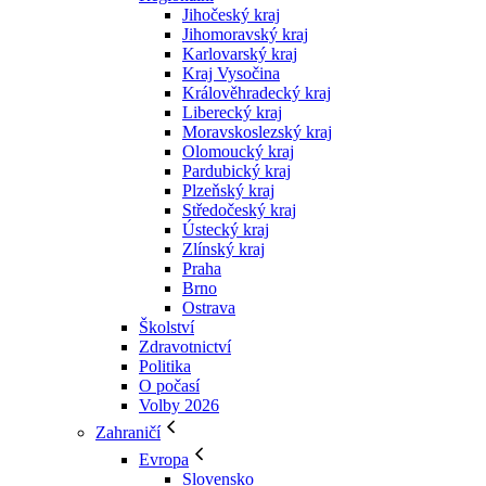
Jihočeský kraj
Jihomoravský kraj
Karlovarský kraj
Kraj Vysočina
Králověhradecký kraj
Liberecký kraj
Moravskoslezský kraj
Olomoucký kraj
Pardubický kraj
Plzeňský kraj
Středočeský kraj
Ústecký kraj
Zlínský kraj
Praha
Brno
Ostrava
Školství
Zdravotnictví
Politika
O počasí
Volby 2026
Zahraničí
Evropa
Slovensko