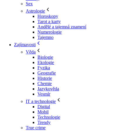
Sex
Astrologie
Horoskopy
Tarot a karty
Andělé a tajemná znamení
Numerologie
Tajemno
Zajímavosti
Věda
Biologie
Ekologie
Fyzika
Geografie
Historie
Chemie
Jazykověda
Vesmír
IT a technologie
Digital
Mobil
Technologie
Trendy
True crime