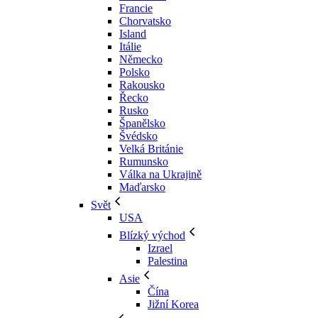
Francie
Chorvatsko
Island
Itálie
Německo
Polsko
Rakousko
Řecko
Rusko
Španělsko
Švédsko
Velká Británie
Rumunsko
Válka na Ukrajině
Maďarsko
Svět
USA
Blízký východ
Izrael
Palestina
Asie
Čína
Jižní Korea