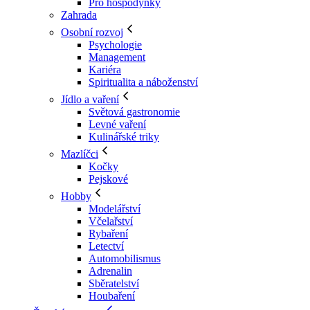
Pro hospodyňky
Zahrada
Osobní rozvoj
Psychologie
Management
Kariéra
Spiritualita a náboženství
Jídlo a vaření
Světová gastronomie
Levné vaření
Kulinářské triky
Mazlíčci
Kočky
Pejskové
Hobby
Modelářství
Včelařství
Rybaření
Letectví
Automobilismus
Adrenalin
Sběratelství
Houbaření