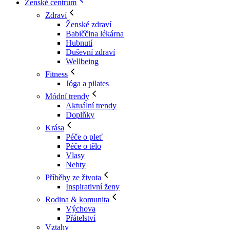
Ženské centrum
Zdraví
Ženské zdraví
Babiččina lékárna
Hubnutí
Duševní zdraví
Wellbeing
Fitness
Jóga a pilates
Módní trendy
Aktuální trendy
Doplňky
Krása
Péče o pleť
Péče o tělo
Vlasy
Nehty
Příběhy ze života
Inspirativní ženy
Rodina & komunita
Výchova
Přátelství
Vztahy