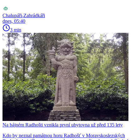
Chalupáři-Zahrádkáři
dnes, 05:40
3 min
Na bájném Radhošti vznikla první ubytovna už před 135 lety
Kdo by neznal památnou horu Radhošť v Moravskoslezských