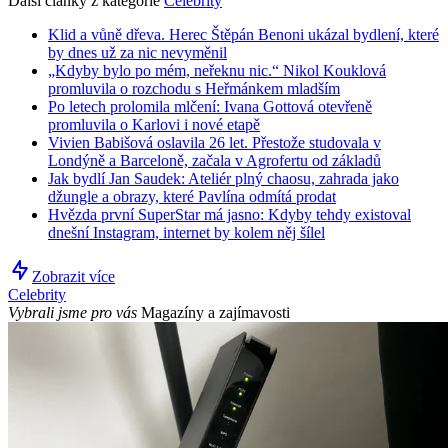
Další články z kategorie
Celebrity
Klid a vůně dřeva. Herec Štěpán Benoni ukázal bydlení, které
by dnes už za nic nevyměnil
„Kdyby bylo po mém, neřeknu nic.“ Nikol Kouklová
promluvila o rozchodu s Heřmánkem mladším
Po letech prolomila mlčení: Ivana Gottová otevřeně
promluvila o Karlovi i nové etapě
Vivien Babišová oslavila 26 let. Přestože studovala v
Londýně a Barceloně, začala v Agrofertu od základů
Jak bydlí Jan Saudek: Ateliér plný chaosu, zahrada jako
džungle a obrazy, které Pavlína odmítá prodat
Hvězda první SuperStar má jasno: Kdyby tehdy existoval
dnešní Instagram, internet by kolem něj šílel
Zobrazit více
Celebrity
Vybrali jsme pro vás
Magazíny a zajímavosti