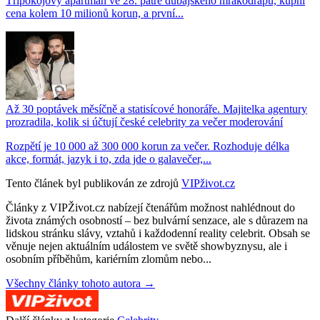
Třípokojový apartmán ve 28. patře dubajského mrakodrapu, kupní
cena kolem 10 milionů korun, a první...
Až 30 poptávek měsíčně a statisícové honoráře. Majitelka agentury
prozradila, kolik si účtují české celebrity za večer moderování
Rozpětí je 10 000 až 300 000 korun za večer. Rozhoduje délka
akce, formát, jazyk i to, zda jde o galavečer,...
Tento článek byl publikován ze zdrojů
VIPživot.cz
Články z VIPŽivot.cz nabízejí čtenářům možnost nahlédnout do
života známých osobností – bez bulvární senzace, ale s důrazem na
lidskou stránku slávy, vztahů i každodenní reality celebrit. Obsah se
věnuje nejen aktuálním událostem ve světě showbyznysu, ale i
osobním příběhům, kariérním zlomům nebo...
Všechny články tohoto autora →