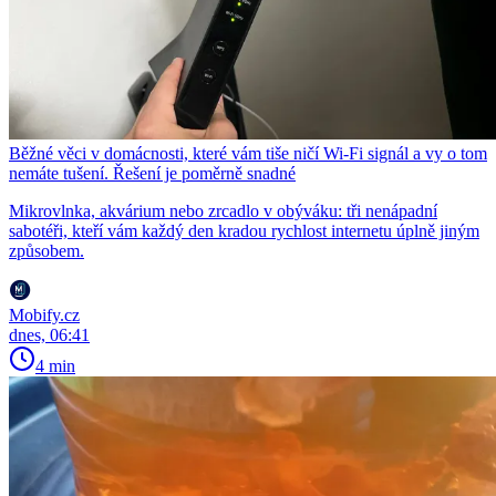
Běžné věci v domácnosti, které vám tiše ničí Wi-Fi signál a vy o tom
nemáte tušení. Řešení je poměrně snadné
Mikrovlnka, akvárium nebo zrcadlo v obýváku: tři nenápadní
sabotéři, kteří vám každý den kradou rychlost internetu úplně jiným
způsobem.
Mobify.cz
dnes, 06:41
4 min