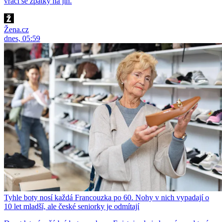
vrací se zpátky na jih.
Žena.cz
dnes, 05:59
Tyhle boty nosí každá Francouzka po 60. Nohy v nich vypadají o
10 let mladší, ale české seniorky je odmítají