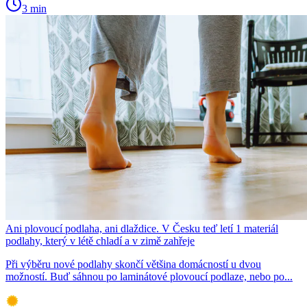
3 min
Ani plovoucí podlaha, ani dlaždice. V Česku teď letí 1 materiál
podlahy, který v létě chladí a v zimě zahřeje
Při výběru nové podlahy skončí většina domácností u dvou
možností. Buď sáhnou po laminátové plovoucí podlaze, nebo po...