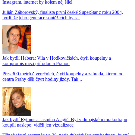
Instagram, internet by kolem něj šílel
Julián Záhorovský, finalista první české SuperStar z roku 2004,
tvrdí, že jeho generace soutěžících by s...
Jak bydlí Habera: Vila v Hodkovičkách, čtyři koupelny a
kompromis mezi přírodou a Prahou
Přes 300 metrů čtverečních, čtyři koupelny a zahrada, kterou od
centra Prahy dělí čtvrt hodiny jízdy. Tak...
Jak bydlí Rytmus a Jasmína Alagič: Byt v dubajském mrakodrapu
koupili naslepo, viděli jen vizualizace