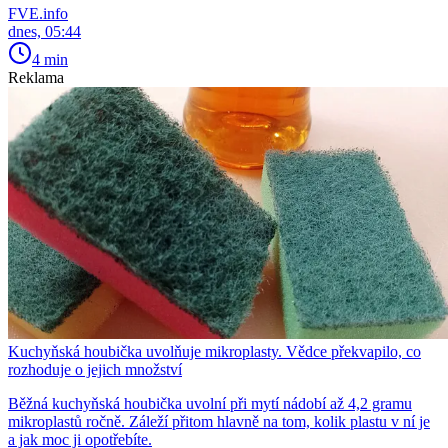
FVE.info
dnes, 05:44
4 min
Reklama
Kuchyňská houbička uvolňuje mikroplasty. Vědce překvapilo, co
rozhoduje o jejich množství
Běžná kuchyňská houbička uvolní při mytí nádobí až 4,2 gramu
mikroplastů ročně. Záleží přitom hlavně na tom, kolik plastu v ní je
a jak moc ji opotřebíte.