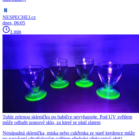
NESPECHEJ.cz
dnes, 06:05
1 min
Tuhle zelenou skleničku po babičce nevyhazujte. Pod UV světlem
může odhalit uranové sklo, za které se platí zlatem
Nenápadná sklenička, miska nebo cukřenka ze staré kredence může
po nasvícení ultrafialovým světlem předvést překvapivý efekt.