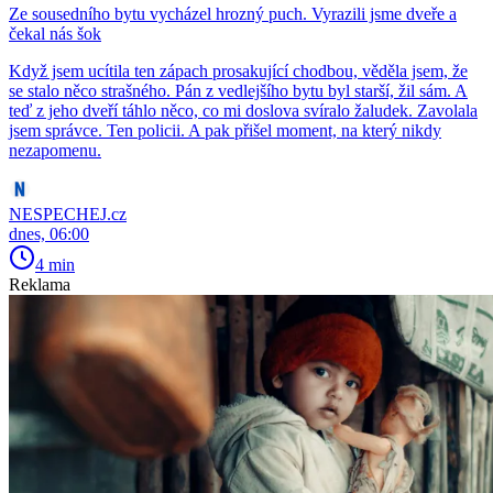
Ze sousedního bytu vycházel hrozný puch. Vyrazili jsme dveře a
čekal nás šok
Když jsem ucítila ten zápach prosakující chodbou, věděla jsem, že
se stalo něco strašného. Pán z vedlejšího bytu byl starší, žil sám. A
teď z jeho dveří táhlo něco, co mi doslova svíralo žaludek. Zavolala
jsem správce. Ten policii. A pak přišel moment, na který nikdy
nezapomenu.
NESPECHEJ.cz
dnes, 06:00
4 min
Reklama