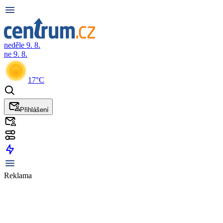
neděle 9. 8.
ne 9. 8.
17°C
Přihlášení
Reklama