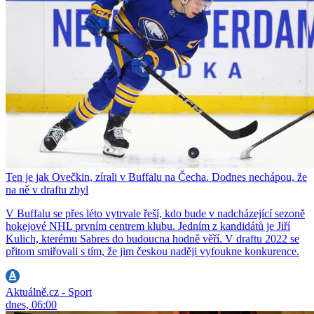
Ten je jak Ovečkin, zírali v Buffalu na Čecha. Dodnes nechápou, že
na ně v draftu zbyl
V Buffalu se přes léto vytrvale řeší, kdo bude v nadcházející sezoně
hokejové NHL prvním centrem klubu. Jedním z kandidátů je Jiří
Kulich, kterému Sabres do budoucna hodně věří. V draftu 2022 se
přitom smiřovali s tím, že jim českou naději vyfoukne konkurence.
Aktuálně.cz - Sport
dnes, 06:00