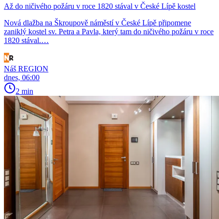
Až do ničivého požáru v roce 1820 stával v České Lípě kostel
Nová dlažba na Škroupově náměstí v České Lípě připomene
zaniklý kostel sv. Petra a Pavla, který tam do ničivého požáru v roce
1820 stával.…
Náš REGION
dnes, 06:00
2 min