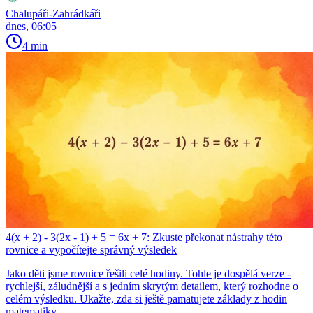
Chalupáři-Zahrádkáři
dnes, 06:05
4 min
4(x + 2) - 3(2x - 1) + 5 = 6x + 7: Zkuste překonat nástrahy této
rovnice a vypočítejte správný výsledek
Jako děti jsme rovnice řešili celé hodiny. Tohle je dospělá verze -
rychlejší, záludnější a s jedním skrytým detailem, který rozhodne o
celém výsledku. Ukažte, zda si ještě pamatujete základy z hodin
matematiky.