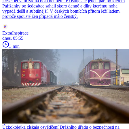
Deset let vám žádná bota neubere. Existuje ale jeden pár, po kterém
Pařížanky po šedesátce sahají skoro denně a díky kterému noha
vypadá delší a subtilnější. V českých botnících přitom leží ladem,
protože spoustě žen připadá málo ženský.
ExtraInspirace
dnes, 05:55
3 min
Úzkokolejka získala osvědčení Drážního úřadu o bezpečnosti na