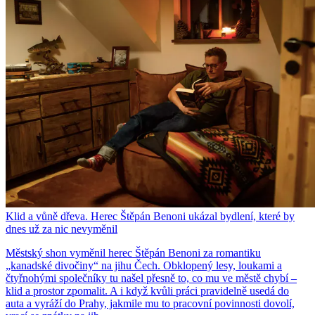
Klid a vůně dřeva. Herec Štěpán Benoni ukázal bydlení, které by
dnes už za nic nevyměnil
Městský shon vyměnil herec Štěpán Benoni za romantiku
„kanadské divočiny“ na jihu Čech. Obklopený lesy, loukami a
čtyřnohými společníky tu našel přesně to, co mu ve městě chybí –
klid a prostor zpomalit. A i když kvůli práci pravidelně usedá do
auta a vyráží do Prahy, jakmile mu to pracovní povinnosti dovolí,