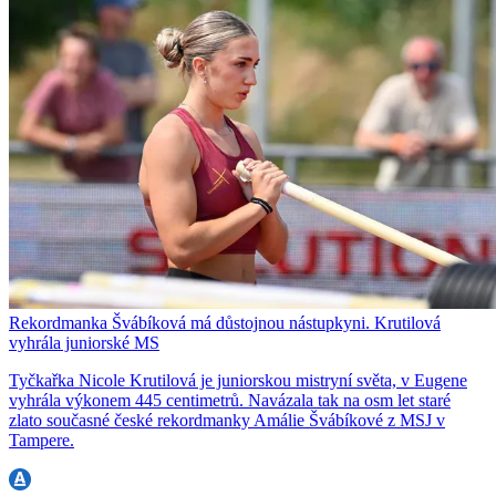
Rekordmanka Švábíková má důstojnou nástupkyni. Krutilová
vyhrála juniorské MS
Tyčkařka Nicole Krutilová je juniorskou mistryní světa, v Eugene
vyhrála výkonem 445 centimetrů. Navázala tak na osm let staré
zlato současné české rekordmanky Amálie Švábíkové z MSJ v
Tampere.