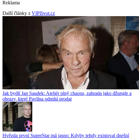
Reklama
Další články z
VIPživot.cz
Jak bydlí Jan Saudek: Ateliér plný chaosu, zahrada jako džungle a
obrazy, které Pavlína odmítá prodat
Hvězda první SuperStar má jasno: Kdyby tehdy existoval dnešní