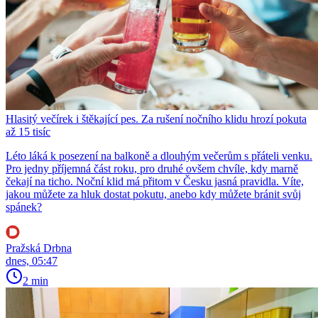
Hlasitý večírek i štěkající pes. Za rušení nočního klidu hrozí pokuta
až 15 tisíc
Léto láká k posezení na balkoně a dlouhým večerům s přáteli venku.
Pro jedny příjemná část roku, pro druhé ovšem chvíle, kdy marně
čekají na ticho. Noční klid má přitom v Česku jasná pravidla. Víte,
jakou můžete za hluk dostat pokutu, anebo kdy můžete bránit svůj
spánek?
Pražská Drbna
dnes, 05:47
2 min