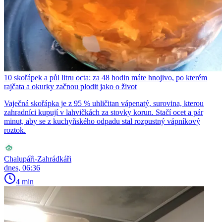
10 skořápek a půl litru octa: za 48 hodin máte hnojivo, po kterém
rajčata a okurky začnou plodit jako o život
Vaječná skořápka je z 95 % uhličitan vápenatý, surovina, kterou
zahradníci kupují v lahvičkách za stovky korun. Stačí ocet a pár
minut, aby se z kuchyňského odpadu stal rozpustný vápníkový
roztok.
Chalupáři-Zahrádkáři
dnes, 06:36
4 min