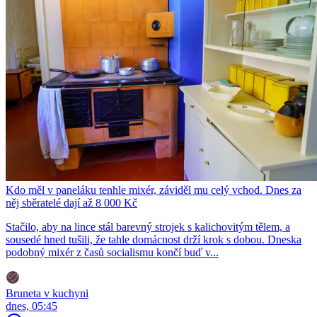
Kdo měl v paneláku tenhle mixér, záviděl mu celý vchod. Dnes za
něj sběratelé dají až 8 000 Kč
Stačilo, aby na lince stál barevný strojek s kalichovitým tělem, a
sousedé hned tušili, že tahle domácnost drží krok s dobou. Dneska
podobný mixér z časů socialismu končí buď v...
Bruneta v kuchyni
dnes, 05:45