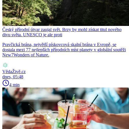
Český přírodní útvar zaujal svět. Brzy by mohl získat titul nového
divu světa. UNESCO je ale proti
Pravčická brána, největší pískovcová skalní brána v Evropě, se
dostala mezi 77 nejlepších přírodních míst planety v globální soutěži
New7Wonders of Nature.
VědaŽivě.cz
dnes, 05:48
4 min