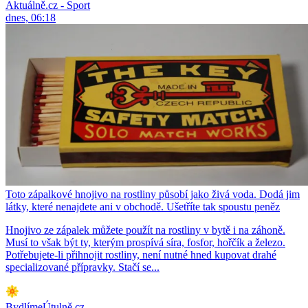
Aktuálně.cz - Sport
dnes, 06:18
Toto zápalkové hnojivo na rostliny působí jako živá voda. Dodá jim
látky, které nenajdete ani v obchodě. Ušetříte tak spoustu peněz
Hnojivo ze zápalek můžete použít na rostliny v bytě i na záhoně.
Musí to však být ty, kterým prospívá síra, fosfor, hořčík a železo.
Potřebujete-li přihnojit rostliny, není nutné hned kupovat drahé
specializované přípravky. Stačí se...
BydlímeÚtulně.cz