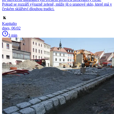
Pokud se rozzáří výrazně zeleně, může jít o uranové sklo, které má v
českém sklářství dlouhou tradici.
Kapitalio
dnes, 06:02
3 min