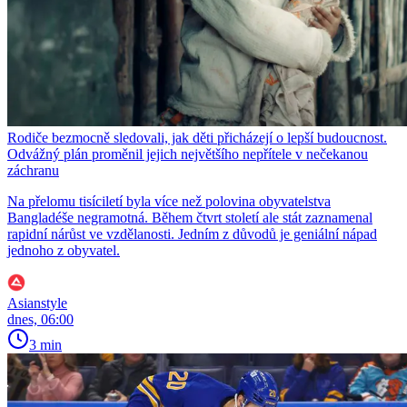
Rodiče bezmocně sledovali, jak děti přicházejí o lepší budoucnost.
Odvážný plán proměnil jejich největšího nepřítele v nečekanou
záchranu
Na přelomu tisíciletí byla více než polovina obyvatelstva
Bangladéše negramotná. Během čtvrt století ale stát zaznamenal
rapidní nárůst ve vzdělanosti. Jedním z důvodů je geniální nápad
jednoho z obyvatel.
Asianstyle
dnes, 06:00
3 min