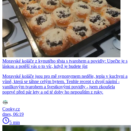
Moravské koláče z kynutého těsta s tvarohem a povidly: Upečte je s
láskou a potěší vás o to víc, když je budete jíst
Moravské koláče jsou pro mě synonymem neděle, tepla v kuchyni a
vůně, která se táhne celým bytem. Tenhle recept s dvojí náplní -
vanilkovým tvarohem a švestkovými povidly - jsem zkoušela
poprvé před pár lety a od té doby ho nepouštím z ruky.
Cooky.cz
dnes, 06:19
5 min