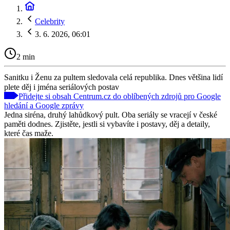
Celebrity
3. 6. 2026, 06:01
2 min
Sanitku i Ženu za pultem sledovala celá republika. Dnes většina lidí
plete děj i jména seriálových postav
Přidejte si obsah Centrum.cz do oblíbených zdrojů pro Google
hledání a Google zprávy
Jedna siréna, druhý lahůdkový pult. Oba seriály se vracejí v české
paměti dodnes. Zjistěte, jestli si vybavíte i postavy, děj a detaily,
které čas maže.