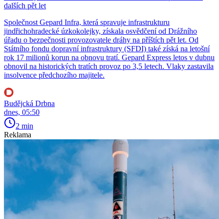
dalších pět let
Společnost Gepard Infra, která spravuje infrastrukturu
jindřichohradecké úzkokolejky, získala osvědčení od Drážního
úřadu o bezpečnosti provozovatele dráhy na příštích pět let. Od
Státního fondu dopravní infrastruktury (SFDI) také získá na letošní
rok 17 milionů korun na obnovu tratí. Gepard Express letos v dubnu
obnovil na historických tratích provoz po 3,5 letech. Vlaky zastavila
insolvence předchozího majitele.
Budějcká Drbna
dnes, 05:50
2 min
Reklama