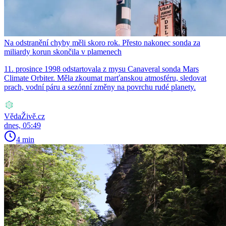
Na odstranění chyby měli skoro rok. Přesto nakonec sonda za
miliardy korun skončila v plamenech
11. prosince 1998 odstartovala z mysu Canaveral sonda Mars
Climate Orbiter. Měla zkoumat marťanskou atmosféru, sledovat
prach, vodní páru a sezónní změny na povrchu rudé planety.
VědaŽivě.cz
dnes, 05:49
4 min