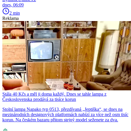
dnes, 06:09
2 min
Reklama
Stála 40 Kčs a měl ji doma každý. Dnes se tahle lampa z
Československa prodává za tisíce korun
Stolní lampa Napako typ 0513, přezdívaná „Jeptiška“, se dnes na
mezinárodních designových platformách nabízí za více než osm tisíc
korun. Na českém bazaru přitom stejný model seženete za dva.