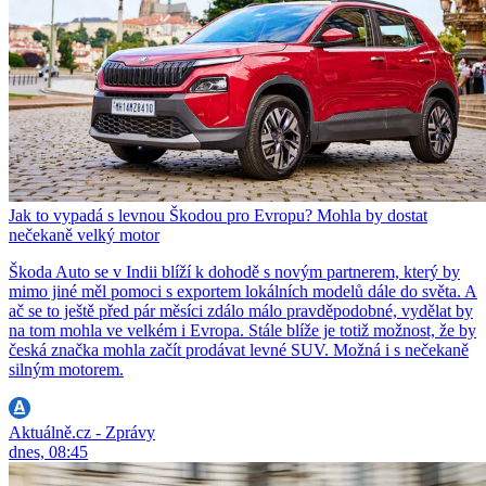
Jak to vypadá s levnou Škodou pro Evropu? Mohla by dostat
nečekaně velký motor
Škoda Auto se v Indii blíží k dohodě s novým partnerem, který by
mimo jiné měl pomoci s exportem lokálních modelů dále do světa. A
ač se to ještě před pár měsíci zdálo málo pravděpodobné, vydělat by
na tom mohla ve velkém i Evropa. Stále blíže je totiž možnost, že by
česká značka mohla začít prodávat levné SUV. Možná i s nečekaně
silným motorem.
Aktuálně.cz - Zprávy
dnes, 08:45