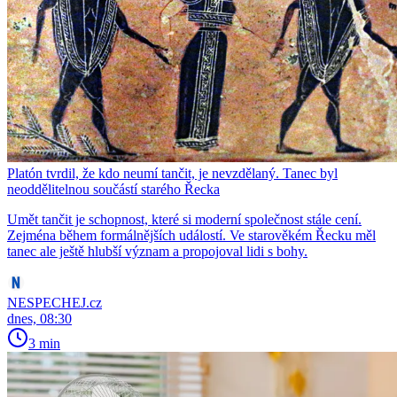
Platón tvrdil, že kdo neumí tančit, je nevzdělaný. Tanec byl
neoddělitelnou součástí starého Řecka
Umět tančit je schopnost, které si moderní společnost stále cení.
Zejména během formálnějších událostí. Ve starověkém Řecku měl
tanec ale ještě hlubší význam a propojoval lidi s bohy.
NESPECHEJ.cz
dnes, 08:30
3 min