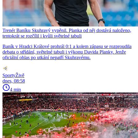
Trenér Baníku Skuhravý vypěnil. Planka od něj dostává naloženo,
tentokrát se rozčílil i kvůli světelné tabuli
Baník v Hradci Králové prohrál 0:1 a kolem zápasu se rozproudila
debata o střídání, světelné tabuli i výkonu Davida Planky. Jenže
oficiální ohlas po utkání nepatří Skuhravému.
SportyŽivě
dnes, 08:58
4 min