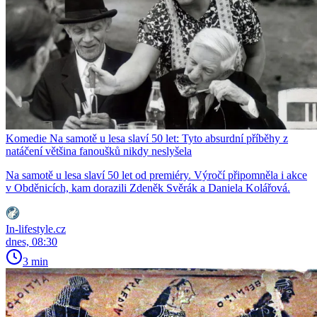
Komedie Na samotě u lesa slaví 50 let: Tyto absurdní příběhy z
natáčení většina fanoušků nikdy neslyšela
Na samotě u lesa slaví 50 let od premiéry. Výročí připomněla i akce
v Obděnicích, kam dorazili Zdeněk Svěrák a Daniela Kolářová.
In-lifestyle.cz
dnes, 08:30
3 min