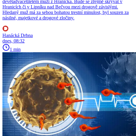
devětadvacetiletém muži z Hranicka. Bude se zřejmě skrývat v
Hranicích či v Lipníku nad Bečvou mezi drogově závislými.
Hledaný muž má za sebou bohatou trestní minulost, byl souzen za
násilné, majetkové a drogové zločiny.
Hanácká Drbna
dnes, 08:32
1 min