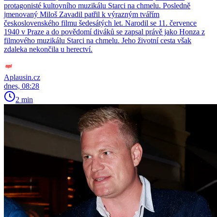
protagonisté kultovního muzikálu Starci na chmelu. Posledně
jmenovaný Miloš Zavadil patřil k výrazným tvářím
československého filmu šedesátých let. Narodil se 11. července
1940 v Praze a do povědomí diváků se zapsal právě jako Honza z
filmového muzikálu Starci na chmelu. Jeho životní cesta však
zdaleka nekončila u herectví.
Aplausin.cz
dnes, 08:28
2 min