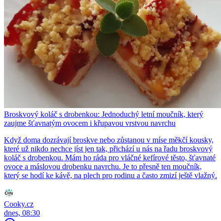
Broskvový koláč s drobenkou: Jednoduchý letní moučník, který
zaujme šťavnatým ovocem i křupavou vrstvou navrchu
Když doma dozrávají broskve nebo zůstanou v míse měkčí kousky,
které už nikdo nechce jíst jen tak, přichází u nás na řadu broskvový
koláč s drobenkou. Mám ho ráda pro vláčné kefírové těsto, šťavnaté
ovoce a máslovou drobenku navrchu. Je to přesně ten moučník,
který se hodí ke kávě, na plech pro rodinu a často zmizí ještě vlažný.
Cooky.cz
dnes, 08:30