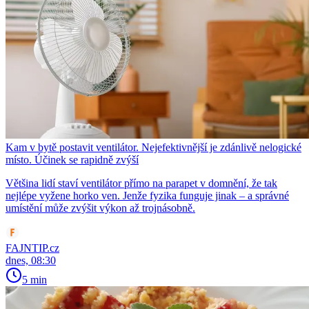
Kam v bytě postavit ventilátor. Nejefektivnější je zdánlivě nelogické
místo. Účinek se rapidně zvýší
Většina lidí staví ventilátor přímo na parapet v domnění, že tak
nejlépe vyžene horko ven. Jenže fyzika funguje jinak – a správné
umístění může zvýšit výkon až trojnásobně.
FAJNTIP.cz
dnes, 08:30
5 min