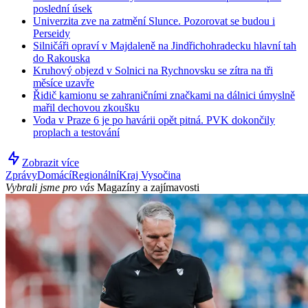
poslední úsek
Univerzita zve na zatmění Slunce. Pozorovat se budou i
Perseidy
Silničáři opraví v Majdaleně na Jindřichohradecku hlavní tah
do Rakouska
Kruhový objezd v Solnici na Rychnovsku se zítra na tři
měsíce uzavře
Řidič kamionu se zahraničními značkami na dálnici úmyslně
mařil dechovou zkoušku
Voda v Praze 6 je po havárii opět pitná. PVK dokončily
proplach a testování
Zobrazit více
Zprávy
Domácí
Regionální
Kraj Vysočina
Vybrali jsme pro vás
Magazíny a zajímavosti