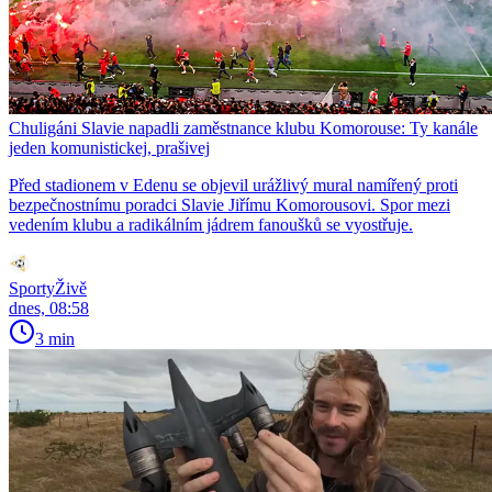
Chuligáni Slavie napadli zaměstnance klubu Komorouse: Ty kanále
jeden komunistickej, prašivej
Před stadionem v Edenu se objevil urážlivý mural namířený proti
bezpečnostnímu poradci Slavie Jiřímu Komorousovi. Spor mezi
vedením klubu a radikálním jádrem fanoušků se vyostřuje.
SportyŽivě
dnes, 08:58
3 min