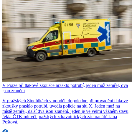
V Praze při tlakové zkoušce prasklo potrubí, jeden muž zemřel, dva
jsou zranění
V pražských Stodůlkách v pondělí dopoledne při provádění tlakové
zkoušky prasklo potrubí, uvedla policie na síti X. Jeden muž na
místě zemřel, další dva jsou zranění, jeden je ve velmi vážném stavu,
řekla ČTK mluvčí pražských zdravotnických záchranářů Jana
Poštová.