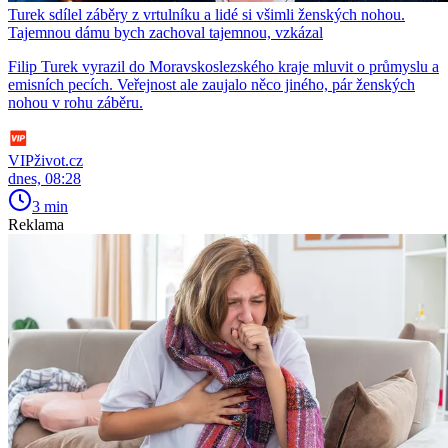
Turek sdílel záběry z vrtulníku a lidé si všimli ženských nohou.
Tajemnou dámu bych zachoval tajemnou, vzkázal
Filip Turek vyrazil do Moravskoslezského kraje mluvit o průmyslu a
emisních pecích. Veřejnost ale zaujalo něco jiného, pár ženských
nohou v rohu záběru.
VIPživot.cz
dnes, 08:28
3 min
Reklama