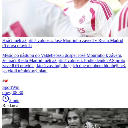
Hráči měli až příliš volnosti. José Mourinho zavedl v Realu Madrid
tři nová pravidla
Měsíc po nástupu do Valdebebasu dospěl José Mourinho k závěru,
že hráči Realu Madrid měli až příliš volnosti. Podle deníku AS proto
zavedl tři pravidla, která zasahují do jejich dne mnohem hlouběji než
jakýkoli tréninkový plán.
SportWin
dnes, 08:30
2 min
Reklama