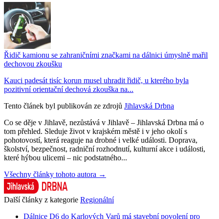
Řidič kamionu se zahraničními značkami na dálnici úmyslně mařil
dechovou zkoušku
Kauci padesát tisíc korun musel uhradit řidič, u kterého byla
pozitivní orientační dechová zkouška na...
Tento článek byl publikován ze zdrojů
Jihlavská Drbna
Co se děje v Jihlavě, nezůstává v Jihlavě – Jihlavská Drbna má o
tom přehled. Sleduje život v krajském městě i v jeho okolí s
pohotovostí, která reaguje na drobné i velké události. Doprava,
školství, bezpečnost, radniční rozhodnutí, kulturní akce i události,
které hýbou ulicemi – nic podstatného...
Všechny články tohoto autora →
Další články z kategorie
Regionální
Dálnice D6 do Karlových Varů má stavební povolení pro