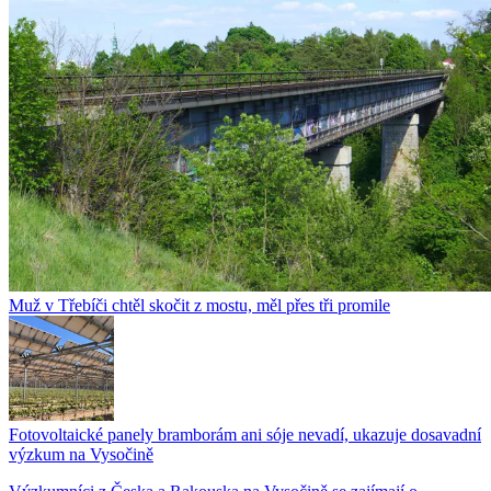
Muž v Třebíči chtěl skočit z mostu, měl přes tři promile
Fotovoltaické panely bramborám ani sóje nevadí, ukazuje dosavadní
výzkum na Vysočině