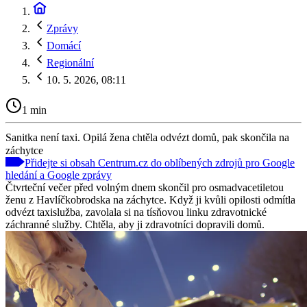
Zprávy
Domácí
Regionální
10. 5. 2026, 08:11
1 min
Sanitka není taxi. Opilá žena chtěla odvézt domů, pak skončila na
záchytce
Přidejte si obsah Centrum.cz do oblíbených zdrojů pro Google
hledání a Google zprávy
Čtvrteční večer před volným dnem skončil pro osmadvacetiletou
ženu z Havlíčkobrodska na záchytce. Když ji kvůli opilosti odmítla
odvézt taxislužba, zavolala si na tísňovou linku zdravotnické
záchranné služby. Chtěla, aby ji zdravotníci dopravili domů.