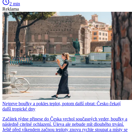
2 min
Reklama
Nejprve bouřky a pokles teplot, potom další obrat: Česko čekají
další tropické dny
Začátek týdne přinese do Česka vrchol současných veder, bouřky a
následně citelné ochlazení. Úleva ale nebude mít dlouhého trvání.
Ještě před víkendem začnou teploty znovu rychle stoupat a místy se