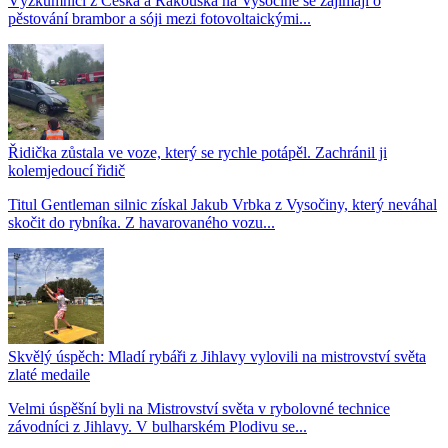
Výzkumníci z Česka a Rakouska na Vysočině se zajímají o
pěstování brambor a sóji mezi fotovoltaickými...
Řidička zůstala ve voze, který se rychle potápěl. Zachránil ji
kolemjedoucí řidič
Titul Gentleman silnic získal Jakub Vrbka z Vysočiny, který neváhal
skočit do rybníka. Z havarovaného vozu...
Skvělý úspěch: Mladí rybáři z Jihlavy vylovili na mistrovství světa
zlaté medaile
Velmi úspěšní byli na Mistrovství světa v rybolovné technice
závodníci z Jihlavy. V bulharském Plodivu se...