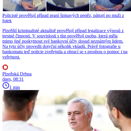
Policisté prověřují případ praní špinavých peněz, pátrají po muži z
fotek
Plzeňští kriminalisté aktuálně prověřují případ legalizace výnosů z
trestné činnosti. V souvislosti s tím prověřují osobu, která měla
mimo jiné poskytnout své bankovní účty dosud neznámým lidem.
Na tyto účty provedli dotyční několik vkladů. Právě fotografie u
bankomatu teď policie zveřejnila a obrací se s prosbou o pomoc i na
veřejnost.
Plzeňská Drbna
dnes, 08:31
1 min