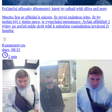
Počáteční příznaky těhotenství, které jej odhalí ještě dříve než testy
Mnoho žen se přiklání k názoru, že první známkou toho, že by
mohla být v jiném stavu, je vynechání menstruace. Avšak přibližně 2
týdny po početí může dojít ještě k mírnému vaginálnímu krvácení či
špinění.
Krasnezeny.eu
dnes, 08:31
2 min