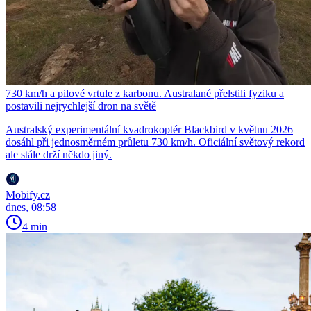
730 km/h a pilové vrtule z karbonu. Australané přelstili fyziku a
postavili nejrychlejší dron na světě
Australský experimentální kvadrokoptér Blackbird v květnu 2026
dosáhl při jednosměrném průletu 730 km/h. Oficiální světový rekord
ale stále drží někdo jiný.
Mobify.cz
dnes, 08:58
4 min