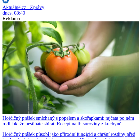
Aktuálně.cz - Zprávy
dnes, 08:40
Reklama
Hořčičný prášek smíchaný s popelem a skořápkami: rajčata po něm
rodí tak, že nestíháte sbírat. Recept na tři suroviny z kuchyně
Hořčičný prášek působí jako přírodní fungicid a chrání rostliny před