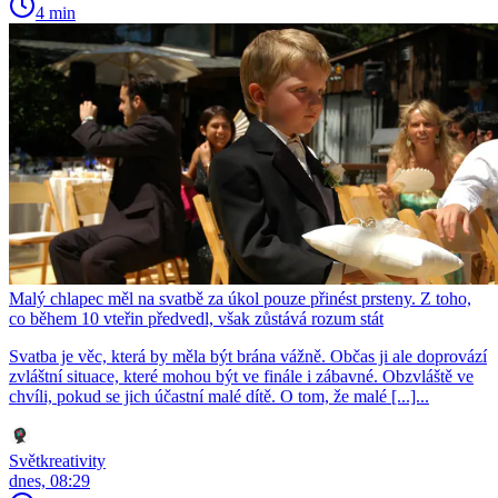
4 min
Malý chlapec měl na svatbě za úkol pouze přinést prsteny. Z toho,
co během 10 vteřin předvedl, však zůstává rozum stát
Svatba je věc, která by měla být brána vážně. Občas ji ale doprovází
zvláštní situace, které mohou být ve finále i zábavné. Obzvláště ve
chvíli, pokud se jich účastní malé dítě. O tom, že malé [...]...
Světkreativity
dnes, 08:29