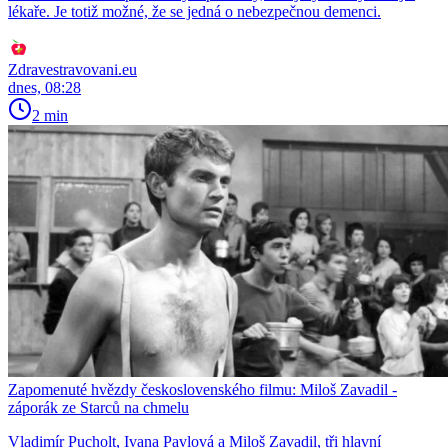
lékaře. Je totiž možné, že se jedná o nebezpečnou demenci.
Zdravestravovani.eu
dnes, 08:28
2 min
Zapomenuté hvězdy československého filmu: Miloš Zavadil -
záporák ze Starců na chmelu
Vladimír Pucholt, Ivana Pavlová a Miloš Zavadil, tři hlavní