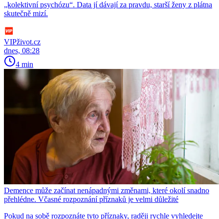
„kolektivní psychózu“. Data jí dávají za pravdu, starší ženy z plátna
skutečně mizí.
VIPživot.cz
dnes, 08:28
4 min
Demence může začínat nenápadnými změnami, které okolí snadno
přehlédne. Včasné rozpoznání příznaků je velmi důležité
Pokud na sobě rozpoznáte tyto příznaky, raději rychle vyhledejte