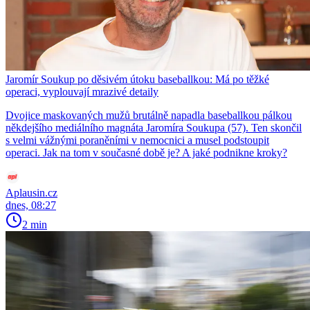
Jaromír Soukup po děsivém útoku baseballkou: Má po těžké
operaci, vyplouvají mrazivé detaily
Dvojice maskovaných mužů brutálně napadla baseballkou pálkou
někdejšího mediálního magnáta Jaromíra Soukupa (57). Ten skončil
s velmi vážnými poraněními v nemocnici a musel podstoupit
operaci. Jak na tom v současné době je? A jaké podnikne kroky?
Aplausin.cz
dnes, 08:27
2 min