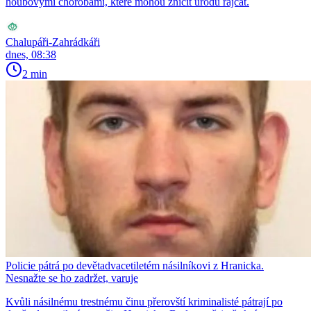
houbovými chorobami, které mohou zničit úrodu rajčat.
Chalupáři-Zahrádkáři
dnes, 08:38
2 min
Policie pátrá po devětadvacetiletém násilníkovi z Hranicka.
Nesnažte se ho zadržet, varuje
Kvůli násilnému trestnému činu přerovští kriminalisté pátrají po