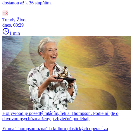
dostanou až k 36 stupňům.
Trendy Život
dnes, 08:29
1 min
Hollywood je posedlý mládím, řekla Thompson. Podle ní jde o
davovou psychózu a ženy jí zbytečně podléhají
Emma Thompson označila kulturu plastických operací za