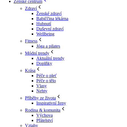
Ženské centrum
Zdraví
Ženské zdraví
Babiččina lékárna
Hubnutí
Duševní zdraví
Wellbeing
Fitness
Jóga a pilates
Módní trendy
Aktuální trendy
Doplňky
Krása
Péče o pleť
Péče o tělo
Vlasy
Nehty
Příběhy ze života
Inspirativní ženy
Rodina & komunita
Výchova
Přátelství
Vztahy