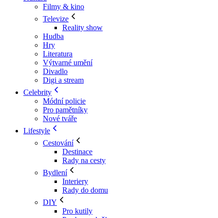
Filmy & kino
Televize
Reality show
Hudba
Hry
Literatura
Výtvarné umění
Divadlo
Digi a stream
Celebrity
Módní policie
Pro pamětníky
Nové tváře
Lifestyle
Cestování
Destinace
Rady na cesty
Bydlení
Interiery
Rady do domu
DIY
Pro kutily