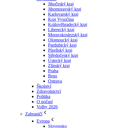
Jihočeský kraj
Jihomoravský kraj
Karlovarský kraj
Kraj Vysočina
Králověhradecký kraj
Liberecký kraj
Moravskoslezský kraj
Olomoucký kraj
Pardubický kraj
Plzeňský kraj
Středočeský kraj
Ústecký kraj
Zlínský kraj
Praha
Brno
Ostrava
Školství
Zdravotnictví
Politika
O počasí
Volby 2026
Zahraničí
Evropa
Slovensko