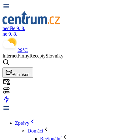
neděle 9. 8.
ne 9. 8.
29°C
Internet
Firmy
Recepty
Slovníky
Přihlášení
Zprávy
Domácí
Regionální