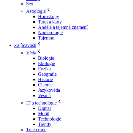
Sex
Astrologie
Horoskopy
Tarot a karty
Andělé a tajemná znamení
Numerologie
Tajemno
Zajímavosti
Věda
Biologie
Ekologie
Fyzika
Geografie
Historie
Chemie
Jazykověda
Vesmír
IT a technologie
Digital
Mobil
Technologie
Trendy
True crime