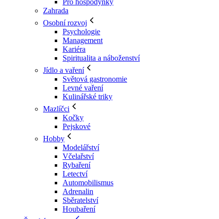
Pro hospodyňky
Zahrada
Osobní rozvoj
Psychologie
Management
Kariéra
Spiritualita a náboženství
Jídlo a vaření
Světová gastronomie
Levné vaření
Kulinářské triky
Mazlíčci
Kočky
Pejskové
Hobby
Modelářství
Včelařství
Rybaření
Letectví
Automobilismus
Adrenalin
Sběratelství
Houbaření