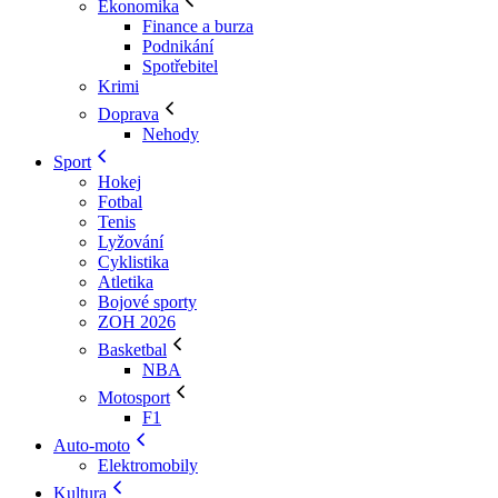
Ekonomika
Finance a burza
Podnikání
Spotřebitel
Krimi
Doprava
Nehody
Sport
Hokej
Fotbal
Tenis
Lyžování
Cyklistika
Atletika
Bojové sporty
ZOH 2026
Basketbal
NBA
Motosport
F1
Auto-moto
Elektromobily
Kultura