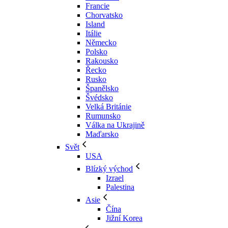
Francie
Chorvatsko
Island
Itálie
Německo
Polsko
Rakousko
Řecko
Rusko
Španělsko
Švédsko
Velká Británie
Rumunsko
Válka na Ukrajině
Maďarsko
Svět
USA
Blízký východ
Izrael
Palestina
Asie
Čína
Jižní Korea