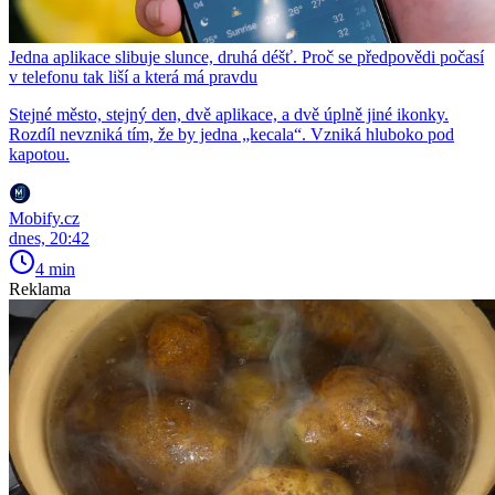
Jedna aplikace slibuje slunce, druhá déšť. Proč se předpovědi počasí
v telefonu tak liší a která má pravdu
Stejné město, stejný den, dvě aplikace, a dvě úplně jiné ikonky.
Rozdíl nevzniká tím, že by jedna „kecala“. Vzniká hluboko pod
kapotou.
Mobify.cz
dnes, 20:42
4 min
Reklama