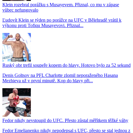
Klein rozebral porážku s Musayevem. Přiznal, co mu v zápase
vůbec nefungovalo
Ľudovít Klein se týden po porážce na UFC v Bělehradě vrátil k
výkonu proti Tofiqu Musayevovi. Přiznal...
Ruský obr trefil soupeře kopem do hlavy. Hotovo bylo za 52 sekund
Denis Goltsov na PFL Charlotte zlomil neporaženého Hasana
Mezhieva už v první minutě. Kop do hlavy při...
Fedor nikdy nevstoupil do UFC. Přesto zůstal měřítkem těžké váhy
Fedor Emelianenko nikdy nepodepsal s UFC, přesto se stal jednou z