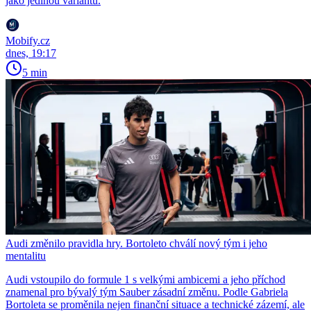
jako jedinou variantu.
Mobify.cz
dnes, 19:17
5 min
Audi změnilo pravidla hry. Bortoleto chválí nový tým i jeho
mentalitu
Audi vstoupilo do formule 1 s velkými ambicemi a jeho příchod
znamenal pro bývalý tým Sauber zásadní změnu. Podle Gabriela
Bortoleta se proměnila nejen finanční situace a technické zázemí, ale