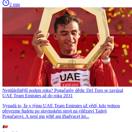
2 min
Nejdůležitější podpis roku? Pogačarův dědic Del Toro se zavázal
UAE Team Emirates až do roku 2031
Vypadá to, že v týmu UAE Team Emirates už vědí, kdo jednou
převezme štafetu po slovinském stroji na vítězství Tadeji
Pogačarovi. A není mu ještě ani třiadvacet let...