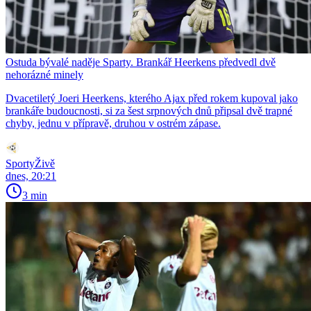
Ostuda bývalé naděje Sparty. Brankář Heerkens předvedl dvě
nehorázné minely
Dvacetiletý Joeri Heerkens, kterého Ajax před rokem kupoval jako
brankáře budoucnosti, si za šest srpnových dnů připsal dvě trapné
chyby, jednu v přípravě, druhou v ostrém zápase.
SportyŽivě
dnes, 20:21
3 min