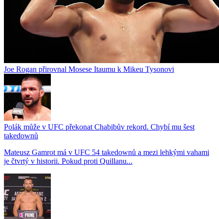
Joe Rogan přirovnal Mosese Itaumu k Mikeu Tysonovi
Polák může v UFC překonat Chabibův rekord. Chybí mu šest
takedownů
Mateusz Gamrot má v UFC 54 takedownů a mezi lehkými vahami
je čtvrtý v historii. Pokud proti Quillanu...