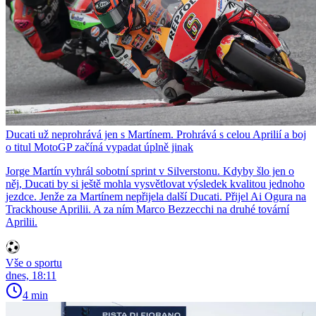
Ducati už neprohrává jen s Martínem. Prohrává s celou Aprilií a boj
o titul MotoGP začíná vypadat úplně jinak
Jorge Martín vyhrál sobotní sprint v Silverstonu. Kdyby šlo jen o
něj, Ducati by si ještě mohla vysvětlovat výsledek kvalitou jednoho
jezdce. Jenže za Martínem nepřijela další Ducati. Přijel Ai Ogura na
Trackhouse Aprilii. A za ním Marco Bezzecchi na druhé tovární
Aprilii.
Vše o sportu
dnes, 18:11
4 min