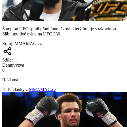
Šampion UFC splnil přání fanouškovi, který bojuje s rakovinou.
Slíbil mu dvě místa na UFC 330
Zdroj
:
MMAMAG.cz
Sdílet
Denní
výzva
0
Reklama
Další články z
MMAMAG.cz