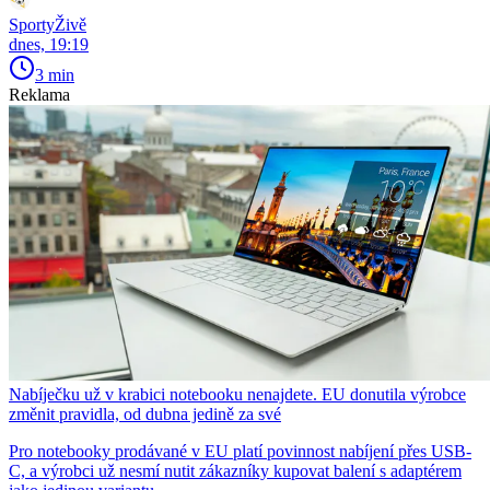
SportyŽivě
dnes, 19:19
3 min
Reklama
Nabíječku už v krabici notebooku nenajdete. EU donutila výrobce
změnit pravidla, od dubna jedině za své
Pro notebooky prodávané v EU platí povinnost nabíjení přes USB-
C, a výrobci už nesmí nutit zákazníky kupovat balení s adaptérem