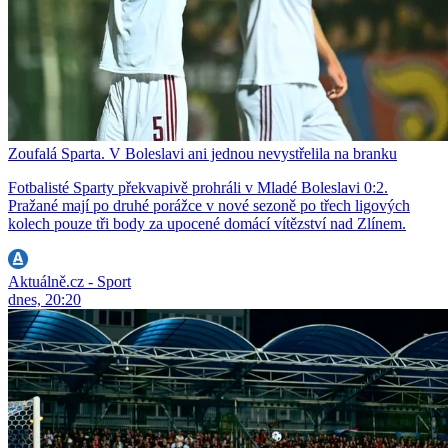
Zoufalá Sparta. V Boleslavi ani jednou nevystřelila na branku
Fotbalisté Sparty překvapivě prohráli v Mladé Boleslavi 0:2.
Pražané mají po druhé porážce v nové sezoně po třech ligových
kolech pouze tři body za upocené domácí vítězství nad Zlínem.
Aktuálně.cz - Sport
dnes, 20:20