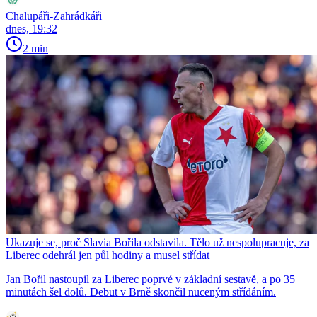
Chalupáři-Zahrádkáři
dnes, 19:32
2 min
Ukazuje se, proč Slavia Bořila odstavila. Tělo už nespolupracuje, za
Liberec odehrál jen půl hodiny a musel střídat
Jan Bořil nastoupil za Liberec poprvé v základní sestavě, a po 35
minutách šel dolů. Debut v Brně skončil nuceným střídáním.