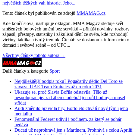
největších těžkých vah historie. Jeho...
Tento článek byl publikován ze zdrojů
MMAMAG.cz
Kde končí slova, nastupuje oktagon. MMA Mag.cz sleduje svět
smíšených bojových umění bez servítků – přináší novinky, rozbory
zápasů, přestupy, statistiky i zákulisní dění ze světa, kde rozhodují
vteřiny, taktika a tvrdý trénink. Čtenáři se dostanou k informacím o
domácí i světové scéně – od UFC...
Všechny články tohoto autora →
Další články z kategorie
Sport
Nejdůležitější podpis roku? Pogačarův dědic Del Toro se
zavázal UAE Team Emirates až do roku 2031
Ukazuje se, proč Slavia Bořila odstavila. Tělo už
nespolupracuje, za Liberec odehrál jen půl hodiny a musel
střídat
Audi změnilo pravidla hry. Bortoleto chválí nový tým i jeho
mentalitu
Fenomenální Federer udivil i počinem, za který se pohár
nedává
Ducati už neprohrává jen s Martínem. Prohrává s celou Aprilií