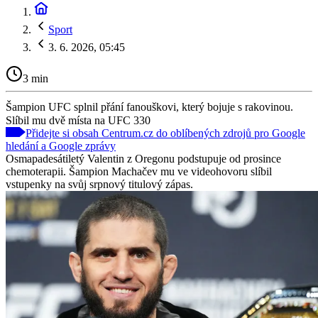
Sport
3. 6. 2026, 05:45
3 min
Šampion UFC splnil přání fanouškovi, který bojuje s rakovinou.
Slíbil mu dvě místa na UFC 330
Přidejte si obsah Centrum.cz do oblíbených zdrojů pro Google
hledání a Google zprávy
Osmapadesátiletý Valentin z Oregonu podstupuje od prosince
chemoterapii. Šampion Machačev mu ve videohovoru slíbil
vstupenky na svůj srpnový titulový zápas.