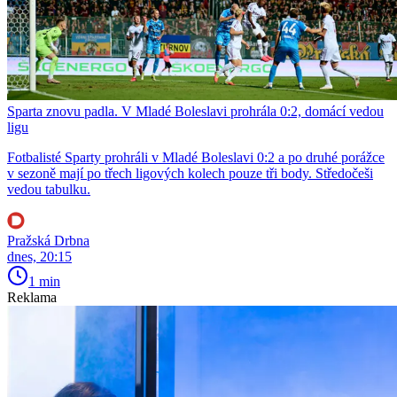
Sparta znovu padla. V Mladé Boleslavi prohrála 0:2, domácí vedou
ligu
Fotbalisté Sparty prohráli v Mladé Boleslavi 0:2 a po druhé porážce
v sezoně mají po třech ligových kolech pouze tři body. Středočeši
vedou tabulku.
Pražská Drbna
dnes, 20:15
1 min
Reklama