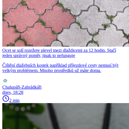
Ocet se solí rozežere plevel mezi dlaždicemi za 12 hodin. Stačí
jeden správný poměr, jinak to nefunguje
Čištění dlažebních kostek například příjezdové cesty nemusí být
velkým problémem. Mnoho prostředků už máte doma.
Chalupáři-Zahrádkáři
dnes, 18:28
2 min