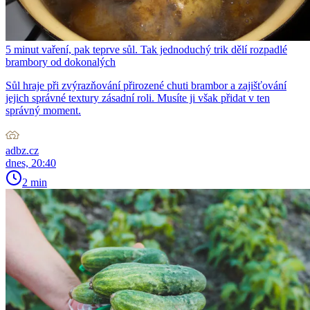
5 minut vaření, pak teprve sůl. Tak jednoduchý trik dělí rozpadlé
brambory od dokonalých
Sůl hraje při zvýrazňování přirozené chuti brambor a zajišťování
jejich správné textury zásadní roli. Musíte ji však přidat v ten
správný moment.
adbz.cz
dnes, 20:40
2 min