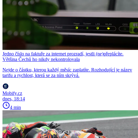
Jedno číslo na faktuře za internet prozradí, jestli (ne)přeplácíte.
Většina Čechů ho nikdy nekontrolovala
Nejde o částku, kterou každý měsíc zaplatíte. Rozhodující je název
tarifu a rychlost, která se za ním skrývá.
Mobify.cz
dnes, 18:14
4 min