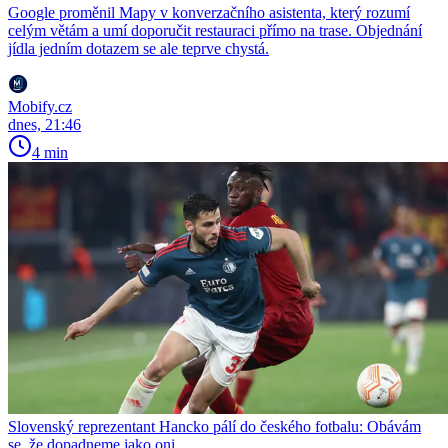
Google proměnil Mapy v konverzačního asistenta, který rozumí
celým větám a umí doporučit restauraci přímo na trase. Objednání
jídla jedním dotazem se ale teprve chystá.
Mobify.cz
dnes, 21:46
4 min
Slovenský reprezentant Hancko pálí do českého fotbalu: Obávám
se, že dopadneme jako oni