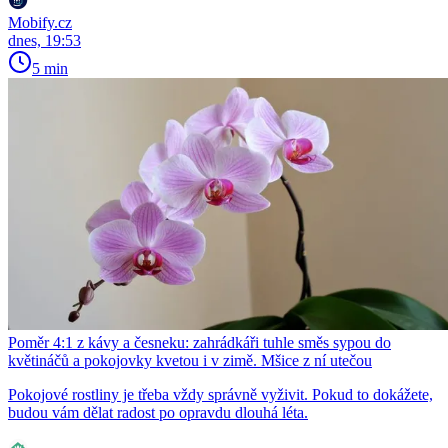
Mobify.cz
dnes, 19:53
5 min
Poměr 4:1 z kávy a česneku: zahrádkáři tuhle směs sypou do
květináčů a pokojovky kvetou i v zimě. Mšice z ní utečou
Pokojové rostliny je třeba vždy správně vyživit. Pokud to dokážete,
budou vám dělat radost po opravdu dlouhá léta.