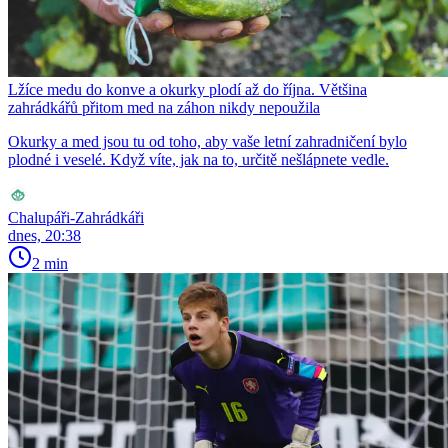
Lžíce medu do konve a okurky plodí až do října. Většina
zahrádkářů přitom med na záhon nikdy nepoužila
Okurky a med jsou tu od toho, aby vaše letní zahradničení bylo
plodné i veselé. Když víte, jak na to, určitě nešlápnete vedle.
Chalupáři-Zahrádkáři
dnes, 20:38
2 min