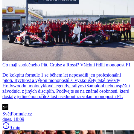
Co mají společného Pitt, Cruise a Rossi? Všichni řídili monopost F1
Do kokpitu formule 1 se během let neposadili jen profesionální
piloti. Rychlost a výkon monopostů si vyzkoušely také hvězdy
Hollywoodu, motocyklové legendy, rallyoví šampioni nebo úspěšní
závodníci z jiných disciplín. Podívejte se na známé osobnosti, které
dostaly jedinečnou příležitost usednout za volant monopostu F1.
SvětFormule.cz
dnes, 18:09
9 min