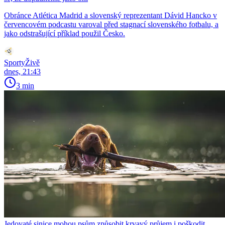
Obránce Atlética Madrid a slovenský reprezentant Dávid Hancko v
červencovém podcastu varoval před stagnací slovenského fotbalu, a
jako odstrašující příklad použil Česko.
SportyŽivě
dnes, 21:43
3 min
Jedovaté sinice mohou psům způsobit krvavý průjem i poškodit