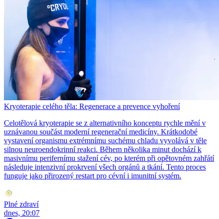
Kryoterapie celého těla: Regenerace a prevence vyhoření
Celotělová kryoterapie se z alternativního konceptu rychle mění v
uznávanou součást moderní regenerační medicíny. Krátkodobé
vystavení organismu extrémnímu suchému chladu vyvolává v těle
silnou neuroendokrinní reakci. Během několika minut dochází k
masivnímu perifernímu stažení cév, po kterém při opětovném zahřátí
následuje intenzivní prokrvení všech orgánů a tkání. Tento proces
funguje jako přirozený restart pro cévní i imunitní systém.
Plné zdraví
dnes, 20:07