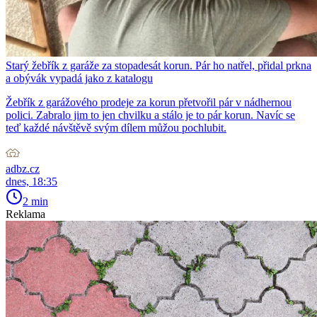
Starý žebřík z garáže za stopadesát korun. Pár ho natřel, přidal prkna
a obývák vypadá jako z katalogu
Žebřík z garážového prodeje za korun přetvořil pár v nádhernou
polici. Zabralo jim to jen chvilku a stálo je to pár korun. Navíc se
teď každé návštěvě svým dílem můžou pochlubit.
adbz.cz
dnes, 18:35
2 min
Reklama