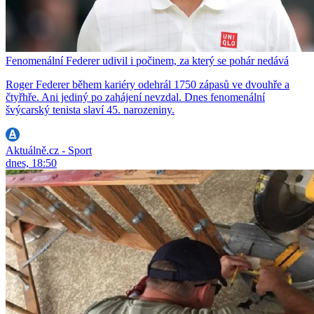
Fenomenální Federer udivil i počinem, za který se pohár nedává
Roger Federer během kariéry odehrál 1750 zápasů ve dvouhře a
čtyřhře. Ani jediný po zahájení nevzdal. Dnes fenomenální
švýcarský tenista slaví 45. narozeniny.
Aktuálně.cz - Sport
dnes, 18:50