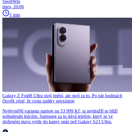
SportWin
dnes, 20:06
1 min
Galaxy Z Fold8 Ultra stojí jmění, ale stojí za to. Po pár hodinách
člověk zjistí, že cesta zpátky neexistuje
Nejlevnější varianta startuje na 53 999 Kč, ta nejdražší se blíží
sedmdesáti tisícům. Samsung za to dává telefon, který se ve
složeném stavu vejde do kapsy snáz než Galaxy S23 Ultra.