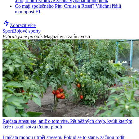
a boj o titul MotoGP začíná vypadat úplně jinak
Co mají společného Pitt, Cruise a Rossi? Všichni řídili
monopost F1
Zobrazit více
Sport
Bojové sporty
Vybrali jsme pro vás
Magazíny a zajímavosti
Rajčata stresujete, aniž o tom víte. Pět běžných chyb, kvůli kterým
keře nasadí sotva třetinu plodů
I rajčata mohou utrpět stresem. Pokud se to stane, začnou rodit