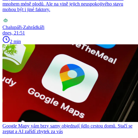
mnohem méně plodů. Ale na vině jejich neuspokojivého stavu
mohou být i jiné faktory.
Chalupáři-Zahrádkáři
dnes, 21:51
2 min
Google Mapy vám brzy samy objednají jídlo cestou domů. Stačí se
zeptat a AI zařídí zbytek za vás