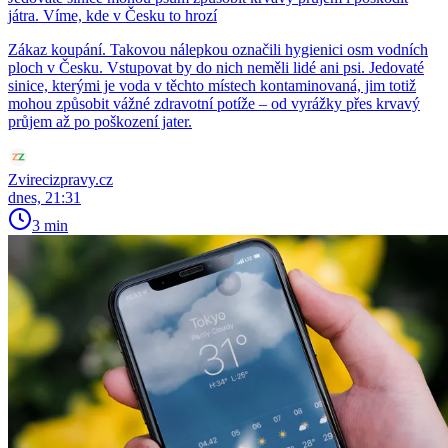
játra. Víme, kde v Česku to hrozí
Zákaz koupání. Takovou nálepkou označili hygienici osm vodních
ploch v Česku. Vstupovat by do nich neměli lidé ani psi. Jedovaté
sinice, kterými je voda v těchto místech kontaminovaná, jim totiž
mohou způsobit vážné zdravotní potíže – od vyrážky přes krvavý
průjem až po poškození jater.
Zvirecizpravy.cz
dnes, 21:31
3 min