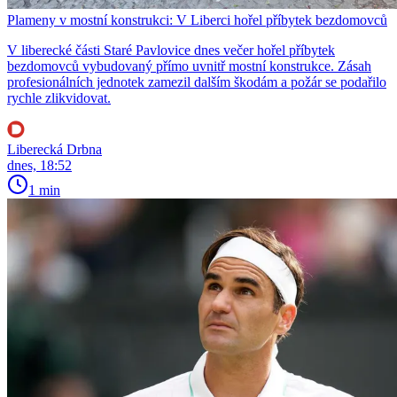
Plameny v mostní konstrukci: V Liberci hořel příbytek bezdomovců
V liberecké části Staré Pavlovice dnes večer hořel příbytek
bezdomovců vybudovaný přímo uvnitř mostní konstrukce. Zásah
profesionálních jednotek zamezil dalším škodám a požár se podařilo
rychle zlikvidovat.
Liberecká Drbna
dnes, 18:52
1 min