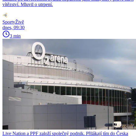
vítězství. Mluvil o utrpení.
SportyŽivě
dnes, 09:30
3 min
Live Nation a PPF založí společný podnik. Přilákají tím do Česka