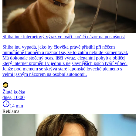
Shiba inu: internetový výraz ve tváři, kočičí názor na poslušnost
Shiba inu vypadá, jako by člověka právě přistihl při něčem
mimořádně trapném a rozhodl se, že to zatím nebude komentovat.
Má dokonale stočený ocas, liščí výraz, elegantní pohyb a obličej,
který internet proměnil v jednu z nejslavnějších psích tváří vůbec.
Jenže pod memem se skrývá staré japonské lovecké plemeno s
velmi jasným názorem na osobní autonomii.
Žlutá kočka
dnes, 10:00
14 min
Reklama