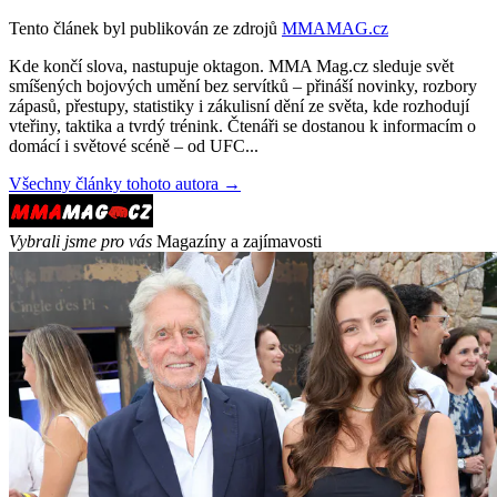
Tento článek byl publikován ze zdrojů
MMAMAG.cz
Kde končí slova, nastupuje oktagon. MMA Mag.cz sleduje svět
smíšených bojových umění bez servítků – přináší novinky, rozbory
zápasů, přestupy, statistiky i zákulisní dění ze světa, kde rozhodují
vteřiny, taktika a tvrdý trénink. Čtenáři se dostanou k informacím o
domácí i světové scéně – od UFC...
Všechny články tohoto autora →
Vybrali jsme pro vás
Magazíny a zajímavosti