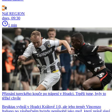
Náš REGION
dnes, 09:30
1 min
Přiznání tureckého kouče po trápení v Hradci. Trpěli jsme, byly to
těžké chvíle
Beşiktaş vyhrál v Hradci Králové 1:0, ale jeho trenér Vincenzo
Italiano po závěrečném hvizdu nepůsobil jako muž, který právě slaví