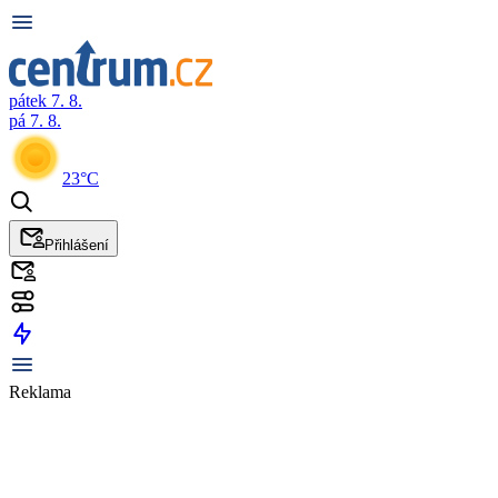
pátek 7. 8.
pá 7. 8.
23°C
Přihlášení
Reklama