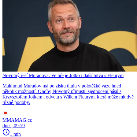
Novotný řeší Muradova. Ve hře je Jotko i další bitva s Fleurym
Makhmud Muradov má po zisku titulu v polotěžké váze hned
několik možností. Ondřej Novotný připustil sjednocení pásů s
Krzysztofem Jotkem i odvetu s Willem Fleurym, která může mít dvě
různé podoby.
MMAMAG.cz
dnes, 09:59
1 min