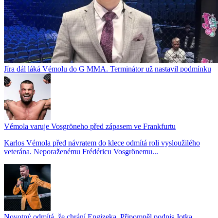
Jíra dál láká Vémolu do G MMA. Terminátor už nastavil podmínku
Vémola varuje Vosgröneho před zápasem ve Frankfurtu
Karlos Vémola před návratem do klece odmítá roli vysloužilého
veterána. Neporaženému Frédéricu Vosgrönemu...
Novotný odmítá, že chrání Engizeka. Připomněl podpis Jotka