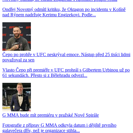
Ondřej Novotný odmítl kritiku, že Oktagon po incidentu v Kolíně
nad Rýnem nadržuje Kerimu Engizekovi. Podle...
Čepo po prohře v UFC neskrýval emoce. Nástup před 25 tisíci lidmi
považoval za sen
Vlasto Čepo při premiéře v UFC prohrál s Gilbertem Urbinou už po
61 sekundách. Přesto si z Bělehradu odvezl...
G MMA bude mít premiéru v pražské Nové Spirále
Fotografie z příprav G MMA odkryla datum i dějiště prvního
galavečera dřív, než je organizace stihla...