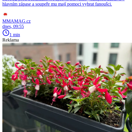
hlavním zápase a soupeře mu mají pomoci vybrat fanoušci.
MMAMAG.cz
dnes, 09:55
1 min
Reklama