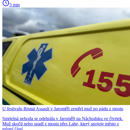
3 min
U festivalu Brutal Assault v Jaroměři zemřel muž po pádu z mostu
Smrtelná nehoda se odehrála v Jaroměři na Náchodsku ve čtvrtek.
Muž skočil nebo spadl z mostu přes Labe, který spojuje město s
místní částí…