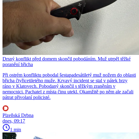
Drsný konflikt před domem skončil pobodáním. Muž utrpěl těžké
poranění břicha
Při ostrém konfliktu pobodal šestapadesátiletý muž nožem do oblasti
břicha čtyřicetiletého muže. Krvavý incident se stal v pátek brzy
ráno v Klatovech. Pobodaný skončil s těžkým zraněním v
nemocnici. Pachatel z místa činu utekl. Okamžitě po něm ale začali
pátrat přivolaní policisté.
Plzeňská Drbna
dnes, 09:17
1 min