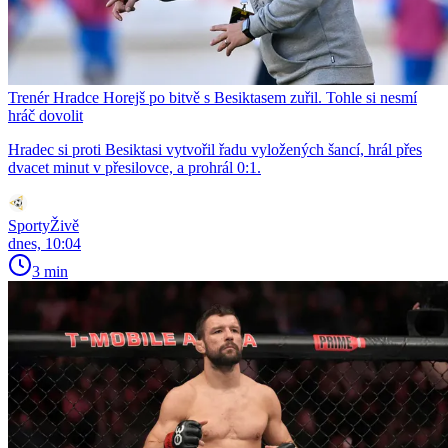
Trenér Hradce Horejš po bitvě s Besiktasem zuřil. Tohle si nesmí
hráč dovolit
Hradec si proti Besiktasi vytvořil řadu vyložených šancí, hrál přes
dvacet minut v přesilovce, a prohrál 0:1.
SportyŽivě
dnes, 10:04
3 min