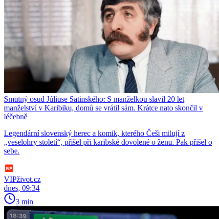
Smutný osud Júliuse Satinského: S manželkou slavil 20 let
manželství v Karibiku, domů se vrátil sám. Krátce nato skončil v
léčebně
Legendární slovenský herec a komik, kterého Češi milují z
„veselohry století“, přišel při karibské dovolené o ženu. Pak přišel o
sebe.
VIPživot.cz
dnes, 09:34
3 min