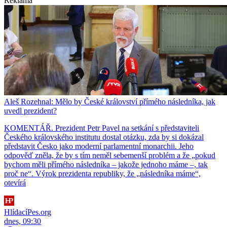
Reklama
Aleš Rozehnal: Mělo by České království přímého následníka, jak
uvedl prezident?
KOMENTÁŘ. Prezident Petr Pavel na setkání s představiteli
Českého královského institutu dostal otázku, zda by si dokázal
představit Česko jako moderní parlamentní monarchii. Jeho
odpověď zněla, že by s tím neměl sebemenší problém a že „pokud
bychom měli přímého následníka – jakože jednoho máme –, tak
proč ne“. Výrok prezidenta republiky, že „následníka máme“,
otevírá
HlídacíPes.org
dnes, 09:30