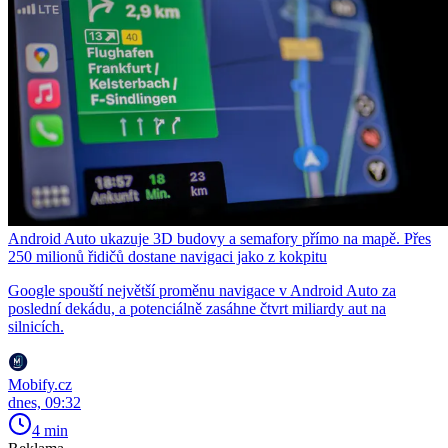
Android Auto ukazuje 3D budovy a semafory přímo na mapě. Přes
250 milionů řidičů dostane navigaci jako z kokpitu
Google spouští největší proměnu navigace v Android Auto za
poslední dekádu, a potenciálně zasáhne čtvrt miliardy aut na
silnicích.
Mobify.cz
dnes, 09:32
4 min