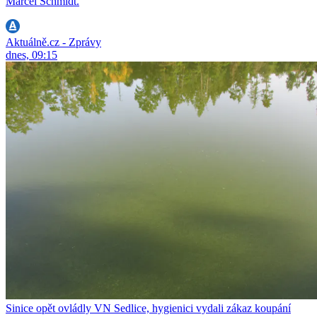
Marcel Schmidt.
Aktuálně.cz - Zprávy
dnes, 09:15
Sinice opět ovládly VN Sedlice, hygienici vydali zákaz koupání