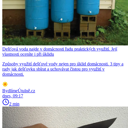
Dešťová voda najde v domácnosti řadu praktických využití. Její
vlastnosti oceníte i při úklidu
Způsoby využití dešťové vody nejen pro úklid domácnosti. 3 tipy a
rady jak dešťovku sbírat a uchovávat čistou pro využití v
domácnosti.
BydlímeÚtulně.cz
dnes, 09:17
2 min