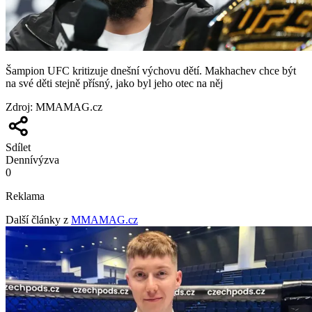
Šampion UFC kritizuje dnešní výchovu dětí. Makhachev chce být
na své děti stejně přísný, jako byl jeho otec na něj
Zdroj
:
MMAMAG.cz
Sdílet
Denní
výzva
0
Reklama
Další články z
MMAMAG.cz