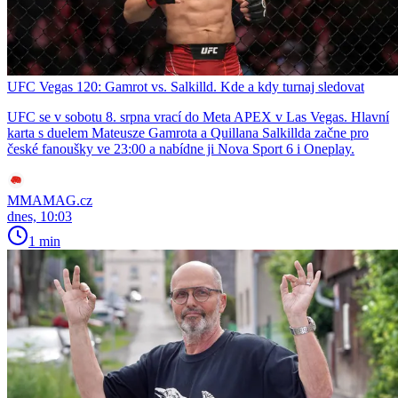
UFC Vegas 120: Gamrot vs. Salkilld. Kde a kdy turnaj sledovat
UFC se v sobotu 8. srpna vrací do Meta APEX v Las Vegas. Hlavní
karta s duelem Mateusze Gamrota a Quillana Salkillda začne pro
české fanoušky ve 23:00 a nabídne ji Nova Sport 6 i Oneplay.
MMAMAG.cz
dnes, 10:03
1 min