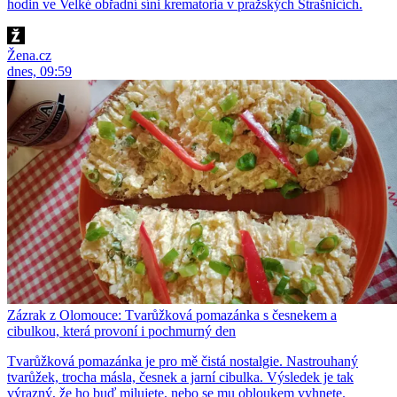
hodin ve Velké obřadní síni krematoria v pražských Strašnicích.
Žena.cz
dnes, 09:59
Zázrak z Olomouce: Tvarůžková pomazánka s česnekem a
cibulkou, která provoní i pochmurný den
Tvarůžková pomazánka je pro mě čistá nostalgie. Nastrouhaný
tvarůžek, trocha másla, česnek a jarní cibulka. Výsledek je tak
výrazný, že ho buď milujete, nebo se mu obloukem vyhnete.