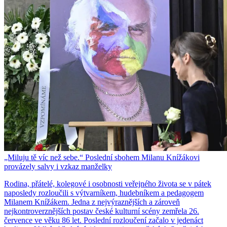
„Miluju tě víc než sebe.“ Poslední sbohem Milanu Knížákovi
provázely salvy i vzkaz manželky
Rodina, přátelé, kolegové i osobnosti veřejného života se v pátek
naposledy rozloučili s výtvarníkem, hudebníkem a pedagogem
Milanem Knížákem. Jedna z nejvýraznějších a zároveň
nejkontroverznějších postav české kulturní scény zemřela 26.
července ve věku 86 let. Poslední rozloučení začalo v jedenáct