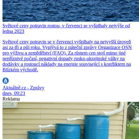
Světové ceny potravin rostou, v červenci se vyšplhaly nejvýše od
ledna 2023
Světové ceny potravin se v červenci vyšplhaly na nejvyšší úroveň
asi za tři a půl roku. Vyplývá to z páteční zprávy Organizace OSN
pro výživu a zemědělství (FAO). Za růstem cen stojí mimo jiné
nepříznivé počasí, negativní dopady rusko-ukrajinské války na
dodávky a rostoucí náklady na energie související s konfliktem na
Blízkém východě.
Aktuálně.cz - Zprávy
dnes, 09:23
Reklama