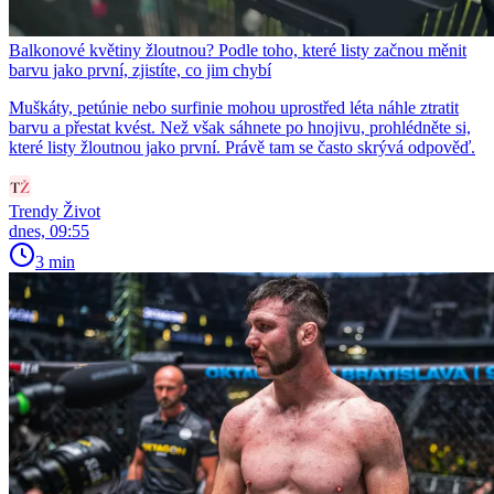
Balkonové květiny žloutnou? Podle toho, které listy začnou měnit
barvu jako první, zjistíte, co jim chybí
Muškáty, petúnie nebo surfinie mohou uprostřed léta náhle ztratit
barvu a přestat kvést. Než však sáhnete po hnojivu, prohlédněte si,
které listy žloutnou jako první. Právě tam se často skrývá odpověď.
Trendy Život
dnes, 09:55
3 min