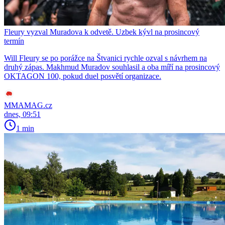
Fleury vyzval Muradova k odvetě. Uzbek kývl na prosincový
termín
Will Fleury se po porážce na Štvanici rychle ozval s návrhem na
druhý zápas. Makhmud Muradov souhlasil a oba míří na prosincový
OKTAGON 100, pokud duel posvětí organizace.
MMAMAG.cz
dnes, 09:51
1 min