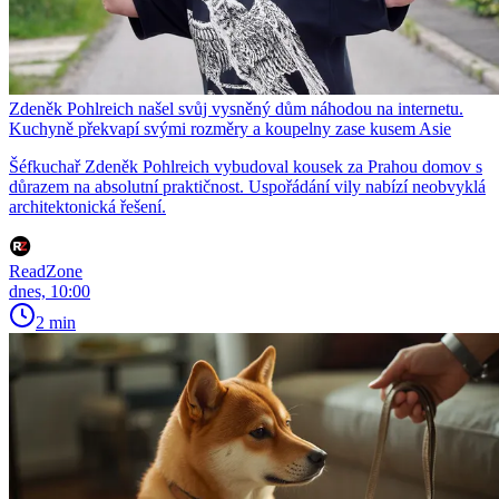
Zdeněk Pohlreich našel svůj vysněný dům náhodou na internetu.
Kuchyně překvapí svými rozměry a koupelny zase kusem Asie
Šéfkuchař Zdeněk Pohlreich vybudoval kousek za Prahou domov s
důrazem na absolutní praktičnost. Uspořádání vily nabízí neobvyklá
architektonická řešení.
ReadZone
dnes, 10:00
2 min