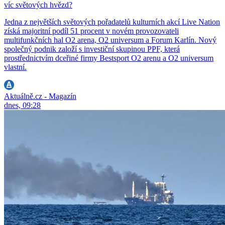
víc světových hvězd?
Jedna z největších světových pořadatelů kulturních akcí Live Nation
získá majoritní podíl 51 procent v novém provozovateli
multifunkčních hal O2 arena, O2 universum a Forum Karlín. Nový
společný podnik založí s investiční skupinou PPF, která
prostřednictvím dceřiné firmy Bestsport O2 arenu a O2 universum
vlastní.
Aktuálně.cz - Magazín
dnes, 09:28