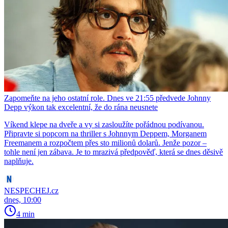
Zapomeňte na jeho ostatní role. Dnes ve 21:55 předvede Johnny
Depp výkon tak excelentní, že do rána neusnete
Víkend klepe na dveře a vy si zasloužíte pořádnou podívanou.
Připravte si popcorn na thriller s Johnnym Deppem, Morganem
Freemanem a rozpočtem přes sto milionů dolarů. Jenže pozor –
tohle není jen zábava. Je to mrazivá předpověď, která se dnes děsivě
naplňuje.
NESPECHEJ.cz
dnes, 10:00
4 min