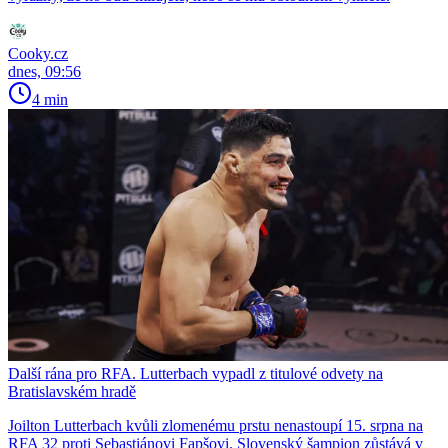
Cooky.cz
dnes, 09:56
4 min
Další rána pro RFA. Lutterbach vypadl z titulové odvety na
Bratislavském hradě
Joilton Lutterbach kvůli zlomenému prstu nenastoupí 15. srpna na
RFA 32 proti Sebastiánovi Fapšovi. Slovenský šampion zůstává v