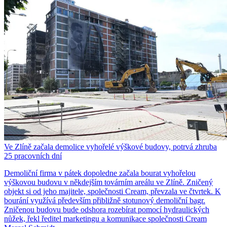
Ve Zlíně začala demolice vyhořelé výškové budovy, potrvá zhruba
25 pracovních dní
Demoliční firma v pátek dopoledne začala bourat vyhořelou
výškovou budovu v někdejším továrním areálu ve Zlíně. Zničený
objekt si od jeho majitele, společnosti Cream, převzala ve čtvrtek. K
bourání využívá především přibližně stotunový demoliční bagr.
Zničenou budovu bude odshora rozebírat pomocí hydraulických
nůžek, řekl ředitel marketingu a komunikace společnosti Cream