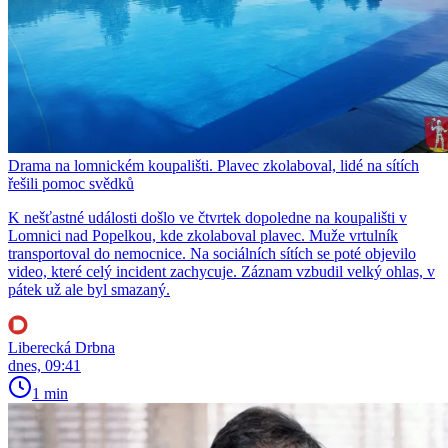
Drama na lomnickém koupališti. Plavec zkolaboval, lidé na sítích
řešili pomoc svědků
K nešťastné události došlo ve čtvrtek dopoledne na koupališti v
Lomnici nad Popelkou, kde zkolaboval plavec. Muže vrtulník
transportoval do nemocnice. Na sociálních sítích se poté objevilo
video, které celý incident zachycuje. Záznam vzbudil velký ohlas, v
pátek už ale byl smazaný.
Liberecká Drbna
dnes, 09:41
1 min