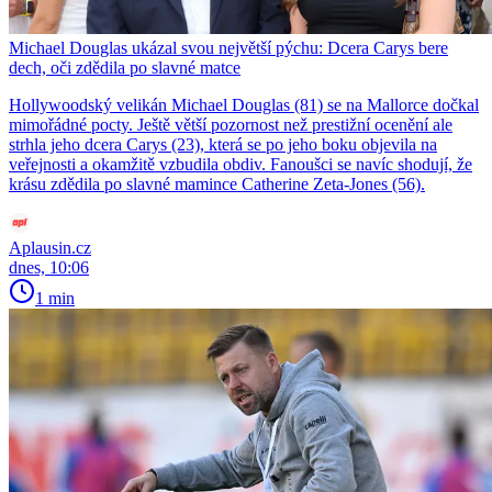
Michael Douglas ukázal svou největší pýchu: Dcera Carys bere
dech, oči zdědila po slavné matce
Hollywoodský velikán Michael Douglas (81) se na Mallorce dočkal
mimořádné pocty. Ještě větší pozornost než prestižní ocenění ale
strhla jeho dcera Carys (23), která se po jeho boku objevila na
veřejnosti a okamžitě vzbudila obdiv. Fanoušci se navíc shodují, že
krásu zdědila po slavné mamince Catherine Zeta-Jones (56).
Aplausin.cz
dnes, 10:06
1 min