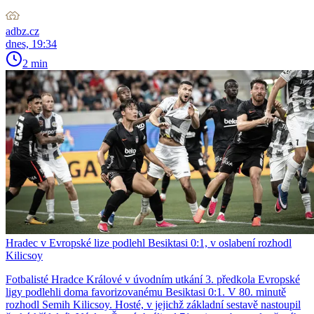
adbz.cz
dnes, 19:34
2 min
Hradec v Evropské lize podlehl Besiktasi 0:1, v oslabení rozhodl
Kilicsoy
Fotbalisté Hradce Králové v úvodním utkání 3. předkola Evropské
ligy podlehli doma favorizovanému Besiktasi 0:1. V 80. minutě
rozhodl Semih Kilicsoy. Hosté, v jejichž základní sestavě nastoupil