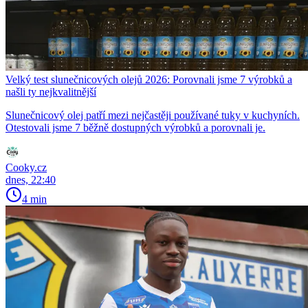
Velký test slunečnicových olejů 2026: Porovnali jsme 7 výrobků a
našli ty nejkvalitnější
Slunečnicový olej patří mezi nejčastěji používané tuky v kuchyních.
Otestovali jsme 7 běžně dostupných výrobků a porovnali je.
Cooky.cz
dnes, 22:40
4 min