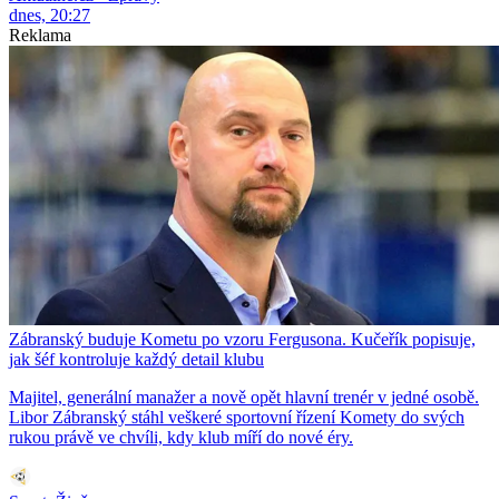
dnes, 20:27
Reklama
Zábranský buduje Kometu po vzoru Fergusona. Kučeřík popisuje,
jak šéf kontroluje každý detail klubu
Majitel, generální manažer a nově opět hlavní trenér v jedné osobě.
Libor Zábranský stáhl veškeré sportovní řízení Komety do svých
rukou právě ve chvíli, kdy klub míří do nové éry.