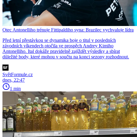
Otec Antonelliho trénuje Fittipaldiho syna: Brazilec vychvaluje lídra
Před letní přestávkou se dynamika boje o titul v posledních
závodních víkendech otočila ve prospěch Andrey Kimiho
Antonelliho. Ital dokáže pravidelně zajíždět výsledky a sbírat
důležité body, které mohou v součtu na konci sezony rozhodnout.
SvětFormule.cz
dnes, 22:47
1 min