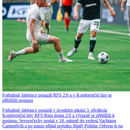
Fotbalisté Jablonce porazili RFS 2:0 a v Konferenční lize se
přiblížili postupu
Fotbalisté Jablonce porazili v úvodním utkání 3. předkola
Konferenční ligy RFS Riga doma 2:0 a výrazně se přiblížili k
postupu. Severočechy poslal v 18. minutě do vedení Vachtang
Čanturišvili a po pauze přidal pojistku Matěj Polidar. Odveta je na