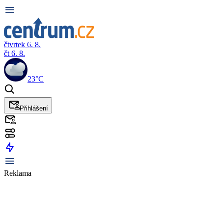
čtvrtek 6. 8.
čt 6. 8.
23°C
Přihlášení
Reklama