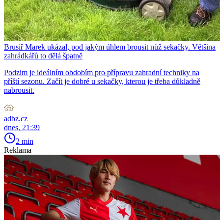
Brusíř Marek ukázal, pod jakým úhlem brousit nůž sekačky. Většina
zahrádkářů to dělá špatně
Podzim je ideálním obdobím pro přípravu zahradní techniky na
příští sezonu. Začít je dobré u sekačky, kterou je třeba důkladně
nabrousit.
adbz.cz
dnes, 21:39
2 min
Reklama