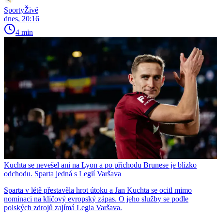
SportyŽivě
dnes, 20:16
4 min
Kuchta se nevešel ani na Lyon a po příchodu Brunese je blízko
odchodu. Sparta jedná s Legií Varšava
Sparta v létě přestavěla hrot útoku a Jan Kuchta se ocitl mimo
nominaci na klíčový evropský zápas. O jeho služby se podle
polských zdrojů zajímá Legia Varšava.