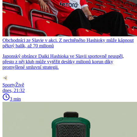
Obchodníci ze Slavie v akci. Z nechtěného Hashioky může kápnout
pěkný balík, až 70 milionů
Japonský obránce Daiki Hashioka ve Slavii sportovně neuspěl,
přesto z něj klub může vytěžit desítky milionů korun díky
promyšlené smluvní strategii.
SportyŽivě
dnes, 21:32
3 min