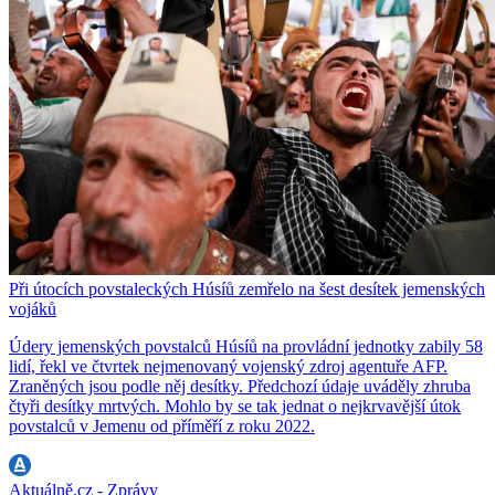
Při útocích povstaleckých Húsíů zemřelo na šest desítek jemenských
vojáků
Údery jemenských povstalců Húsíů na provládní jednotky zabily 58
lidí, řekl ve čtvrtek nejmenovaný vojenský zdroj agentuře AFP.
Zraněných jsou podle něj desítky. Předchozí údaje uváděly zhruba
čtyři desítky mrtvých. Mohlo by se tak jednat o nejkrvavější útok
povstalců v Jemenu od příměří z roku 2022.
Aktuálně.cz - Zprávy