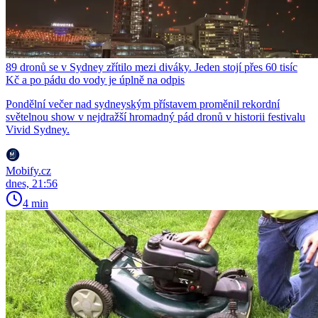
89 dronů se v Sydney zřítilo mezi diváky. Jeden stojí přes 60 tisíc
Kč a po pádu do vody je úplně na odpis
Pondělní večer nad sydneyským přístavem proměnil rekordní
světelnou show v nejdražší hromadný pád dronů v historii festivalu
Vivid Sydney.
Mobify.cz
dnes, 21:56
4 min