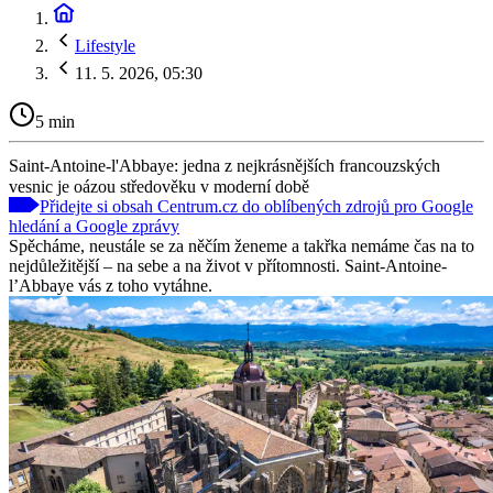
Lifestyle
11. 5. 2026, 05:30
5 min
Saint-Antoine-l'Abbaye: jedna z nejkrásnějších francouzských
vesnic je oázou středověku v moderní době
Přidejte si obsah Centrum.cz do oblíbených zdrojů pro Google
hledání a Google zprávy
Spěcháme, neustále se za něčím ženeme a takřka nemáme čas na to
nejdůležitější – na sebe a na život v přítomnosti. Saint-Antoine-
l’Abbaye vás z toho vytáhne.