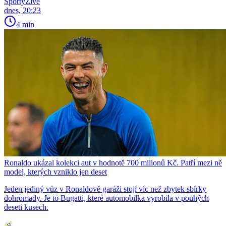
SportyŽivě
dnes, 20:23
4 min
Ronaldo ukázal kolekci aut v hodnotě 700 milionů Kč. Patří mezi ně
model, kterých vzniklo jen deset
Jeden jediný vůz v Ronaldově garáži stojí víc než zbytek sbírky
dohromady. Je to Bugatti, které automobilka vyrobila v pouhých
deseti kusech.