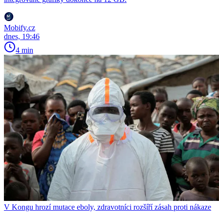
Mobify.cz
dnes, 19:46
4 min
V Kongu hrozí mutace eboly, zdravotníci rozšíří zásah proti nákaze