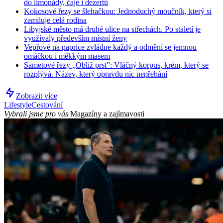
do limonády, čaje i dezertů
Kokosové řezy se šlehačkou: Jednoduchý moučník, který si
zamiluje celá rodina
Libyjské město má druhé ulice na střechách. Po staletí je
využívaly především místní ženy
Vepřové na paprice zvládne každý a odmění se jemnou
omáčkou i měkkým masem
Sametové řezy „Obliž prst”: Vláčný korpus, krém, který se
rozplývá. Název, který opravdu nic nepřehání
Zobrazit více
Lifestyle
Cestování
Vybrali jsme pro vás
Magazíny a zajímavosti