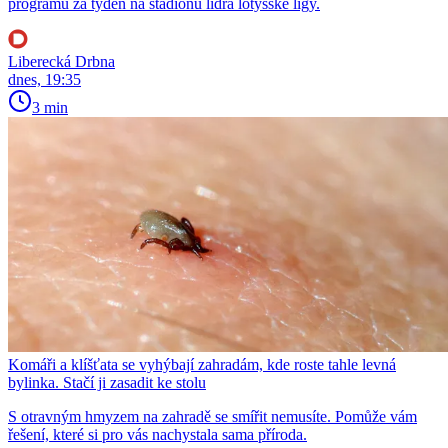
programu za týden na stadionu lídra lotyšské ligy.
Liberecká Drbna
dnes, 19:35
3 min
Komáři a klíšťata se vyhýbají zahradám, kde roste tahle levná
bylinka. Stačí ji zasadit ke stolu
S otravným hmyzem na zahradě se smířit nemusíte. Pomůže vám
řešení, které si pro vás nachystala sama příroda.