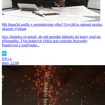
Mít finanční potíže v produktivním věku? Urychlí to stárnutí mozku,
ukazuje výzkum
Sice chudoba cti netratí, ale mít neustále hluboko do kapsy není nic
příjemného. Tým britských vědců pod vedením Praveethy
Patalayové z londýnské...
HN.cz
dnes, 22:00