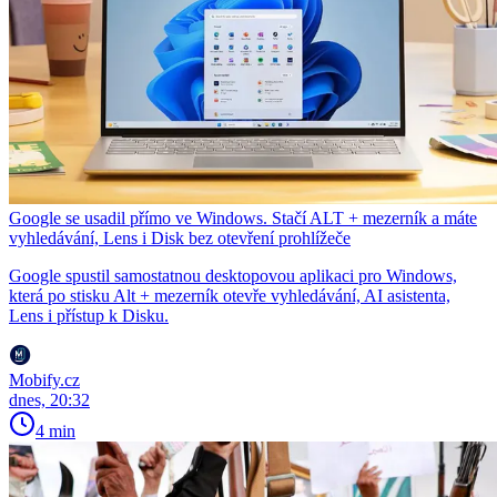
Google se usadil přímo ve Windows. Stačí ALT + mezerník a máte
vyhledávání, Lens i Disk bez otevření prohlížeče
Google spustil samostatnou desktopovou aplikaci pro Windows,
která po stisku Alt + mezerník otevře vyhledávání, AI asistenta,
Lens i přístup k Disku.
Mobify.cz
dnes, 20:32
4 min