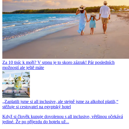
Za 10 tisíc k moři? V srpnu je to skoro zázrak! Pár posledních
možností ale ještě máte
„Zaplatili jsme si all inclusive, ale stejně jsme za alkohol platili,“
stěžuje si cestovatel na egyptský hotel
Když si člověk kupuje dovolenou s all inclusive, většinou očekává
jediné. Že po příjezdu do hotelu už...