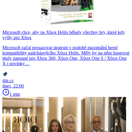
Microsoft chce, aby na Xbox Helix běhaly všechny hry, které kdy
vyšly pro Xbox
Microsoft začal prosazovat strategii v podobě maximální herní
kompatibility nadcházejícího Xbox Helix. Měly by na něm fungovat
tituly napsané pro Xbox 360, Xbox One, Xbox One S / Xbox One
X i novinky…
diit.cz
dnes, 22:00
1 min