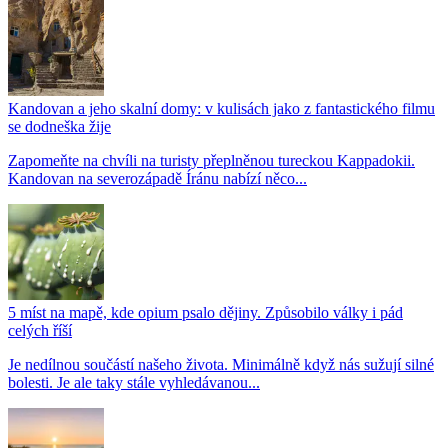
Kandovan a jeho skalní domy: v kulisách jako z fantastického filmu
se dodneška žije
Zapomeňte na chvíli na turisty přeplněnou tureckou Kappadokii.
Kandovan na severozápadě Íránu nabízí něco...
5 míst na mapě, kde opium psalo dějiny. Způsobilo války i pád
celých říší
Je nedílnou součástí našeho života. Minimálně když nás sužují silné
bolesti. Je ale taky stále vyhledávanou...