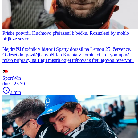
Priske potvrdil Kuchtovo přeřazení k béčku. Rozuzlení by mohlo
přijít ze severu
Nejdražší útočník v historii Sparty dorazil na Letnou 25. července.
O deset dní později chyběl Jan Kuchta v nominaci na Lyon úplně a
místo přípravy na Ligu mistrů odjel trénovat s třetiligovou rezervou.
SportWin
dnes, 23:39
2 min