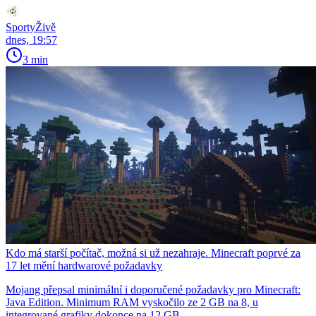
SportyŽivě
dnes, 19:57
3 min
Kdo má starší počítač, možná si už nezahraje. Minecraft poprvé za
17 let mění hardwarové požadavky
Mojang přepsal minimální i doporučené požadavky pro Minecraft:
Java Edition. Minimum RAM vyskočilo ze 2 GB na 8, u
integrované grafiky dokonce na 12 GB.