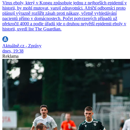
Virus eboly, který v Kongu způsobuje jednu z nejhorších epidemií v
historii, by mohl mutovat, varují zdravotníci. Afričtí odborníci proto
plánují výrazně rozšířit zásah proti nákaze, včetně vyhledávání
pacientů přímo v domácnostech. Počet potvrzených případů už
překročil 4000 a podle úřadů jde o druhou největší epidemii eboly v
historii, uvedl list The Guardian.
Aktuálně.cz - Zprávy
dnes, 19:38
Reklama