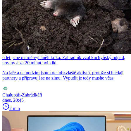
5 let jsme marně vyháněli krtka. Zahradník vzal kuchyňský odpad,
noviny a za 20 minut byl klid
Na jaře a na podzim jsou krtci obzvláště aktivní, protože si hledají
partnery a připravují se na zimu. Vypudit je tedy musíte včas.
Chalupáři-Zahrádkáři
dnes, 20:45
2 min