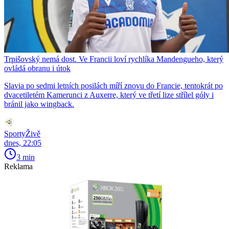
Trpišovský nemá dost. Ve Francii loví rychlíka Mandengueho, který
ovládá obranu i útok
Slavia po sedmi letních posilách míří znovu do Francie, tentokrát po
dvacetiletém Kamerunci z Auxerre, který ve třetí lize střílel góly i
bránil jako wingback.
SportyŽivě
dnes, 22:05
3 min
Reklama