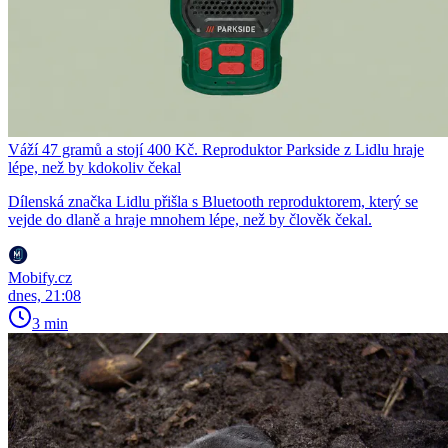
Váží 47 gramů a stojí 400 Kč. Reproduktor Parkside z Lidlu hraje
lépe, než by kdokoliv čekal
Dílenská značka Lidlu přišla s Bluetooth reproduktorem, který se
vejde do dlaně a hraje mnohem lépe, než by člověk čekal.
Mobify.cz
dnes, 21:08
3 min