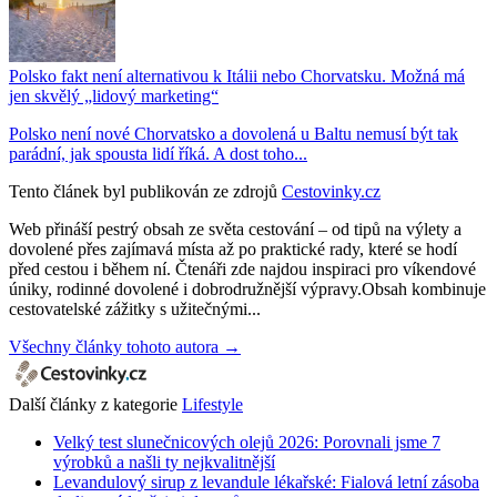
Polsko fakt není alternativou k Itálii nebo Chorvatsku. Možná má
jen skvělý „lidový marketing“
Polsko není nové Chorvatsko a dovolená u Baltu nemusí být tak
parádní, jak spousta lidí říká. A dost toho...
Tento článek byl publikován ze zdrojů
Cestovinky.cz
Web přináší pestrý obsah ze světa cestování – od tipů na výlety a
dovolené přes zajímavá místa až po praktické rady, které se hodí
před cestou i během ní. Čtenáři zde najdou inspiraci pro víkendové
úniky, rodinné dovolené i dobrodružnější výpravy.Obsah kombinuje
cestovatelské zážitky s užitečnými...
Všechny články tohoto autora →
Další články z kategorie
Lifestyle
Velký test slunečnicových olejů 2026: Porovnali jsme 7
výrobků a našli ty nejkvalitnější
Levandulový sirup z levandule lékařské: Fialová letní zásoba