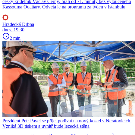
český křídelník Václav Černý, hráli od 71. minuty bez vyloučeného
Kassouma Ouattary. Odveta je na programu za týden v Istanbulu.
Hradecká Drbna
dnes, 19:30
2 min
Prezident Petr Pavel se přijel podívat na nový kostel v Neratovicích.
Vzniká 3D tiskem a uvnitř bude lezecká stěna