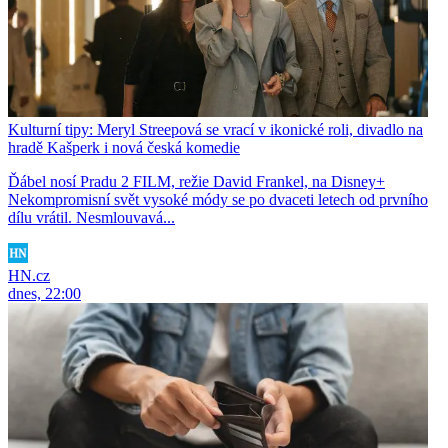
Kulturní tipy: Meryl Streepová se vrací v ikonické roli, divadlo na
hradě Kašperk i nová česká komedie
Ďábel nosí Pradu 2 FILM, režie David Frankel, na Disney+
Nekompromisní svět vysoké módy se po dvaceti letech od prvního
dílu vrátil. Nesmlouvavá...
HN.cz
dnes, 22:00