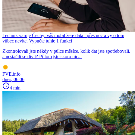
Technik varuje Čechy: váš mobil žere data i přes noc a vy o tom
vůbec nevíte. Vypněte tuhle 1 funkci
Zkontrolovali jste někdy v půlce měsíce, kolik dat jste spotřebovali,
a nestačili se divit? Přitom jste skoro nic...
FVE.info
dnes, 06:06
4 min