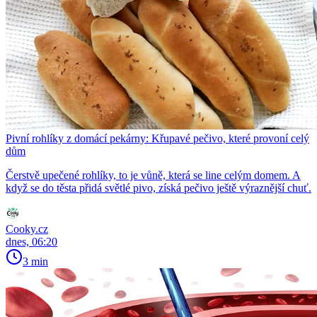
Pivní rohlíky z domácí pekárny: Křupavé pečivo, které provoní celý
dům
Čerstvě upečené rohlíky, to je vůně, která se line celým domem. A
když se do těsta přidá světlé pivo, získá pečivo ještě výraznější chuť.
Cooky.cz
dnes, 06:20
3 min