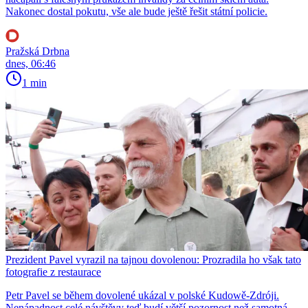
Nakonec dostal pokutu, vše ale bude ještě řešit státní policie.
Pražská Drbna
dnes, 06:46
1 min
Prezident Pavel vyrazil na tajnou dovolenou: Prozradila ho však tato
fotografie z restaurace
Petr Pavel se během dovolené ukázal v polské Kudowě-Zdróji.
Nenápadnost celé návštěvy teď budí větší pozornost než samotná