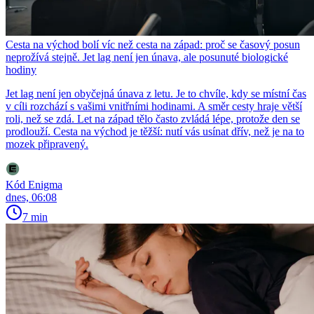
Cesta na východ bolí víc než cesta na západ: proč se časový posun
neprožívá stejně. Jet lag není jen únava, ale posunuté biologické
hodiny
Jet lag není jen obyčejná únava z letu. Je to chvíle, kdy se místní čas
v cíli rozchází s vašimi vnitřními hodinami. A směr cesty hraje větší
roli, než se zdá. Let na západ tělo často zvládá lépe, protože den se
prodlouží. Cesta na východ je těžší: nutí vás usínat dřív, než je na to
mozek připravený.
Kód Enigma
dnes, 06:08
7 min