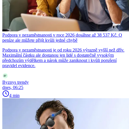
Podpora v nezaměstnanosti v roce 2026 dosáhne až 38 537 Kč. O
peníze ale můžete přijít kvůli jedné chybě
Podpora v nezaměstnanosti je od roku 2026 výrazně vyšší než dřív.
Maximální částku ale dostanou jen lidé s dostatečně vysokým
předchozím výdělkem a nárok může zaniknout i kvůli porušení
pravidel evidence.
Byznys trendy
dnes, 06:25
4 min