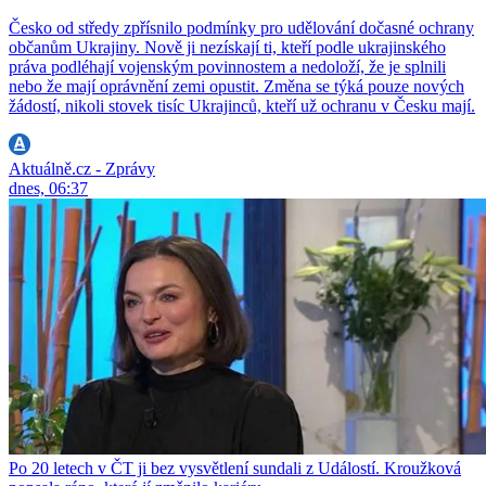
Česko od středy zpřísnilo podmínky pro udělování dočasné ochrany
občanům Ukrajiny. Nově ji nezískají ti, kteří podle ukrajinského
práva podléhají vojenským povinnostem a nedoloží, že je splnili
nebo že mají oprávnění zemi opustit. Změna se týká pouze nových
žádostí, nikoli stovek tisíc Ukrajinců, kteří už ochranu v Česku mají.
Aktuálně.cz - Zprávy
dnes, 06:37
Po 20 letech v ČT ji bez vysvětlení sundali z Událostí. Kroužková