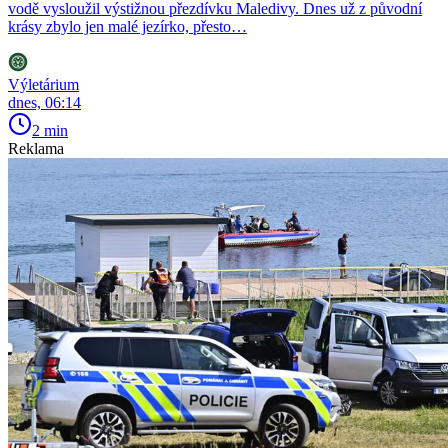
vodě vysloužil výstižnou přezdívku Maledivy. Dnes už z původní
krásy zbylo jen malé jezírko, přesto…
Výletárium
dnes, 06:14
2 min
Reklama