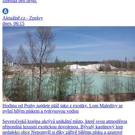
změnila běh dějin.
Aktuálně.cz - Zprávy
dnes, 06:15
Hodinu od Prahy najdete pláž jako z exotiky. Lom Maledivy se
pyšní bílým pískem a tyrkysovou vodou
Severočeská krajina ukrývá unikátní místo, které svou atmosférou
připomíná luxusní exotickou dovolenou. Bývalý kaolinový lom
nedaleko obce Nepomyšl si díky zářivě bílému písku a azurové