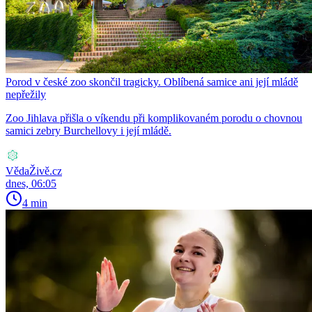
Porod v české zoo skončil tragicky. Oblíbená samice ani její mládě
nepřežily
Zoo Jihlava přišla o víkendu při komplikovaném porodu o chovnou
samici zebry Burchellovy i její mládě.
VědaŽivě.cz
dnes, 06:05
4 min