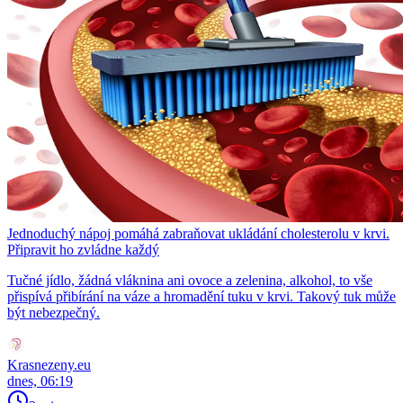
Jednoduchý nápoj pomáhá zabraňovat ukládání cholesterolu v krvi.
Připravit ho zvládne každý
Tučné jídlo, žádná vláknina ani ovoce a zelenina, alkohol, to vše
přispívá přibírání na váze a hromadění tuku v krvi. Takový tuk může
být nebezpečný.
Krasnezeny.eu
dnes, 06:19