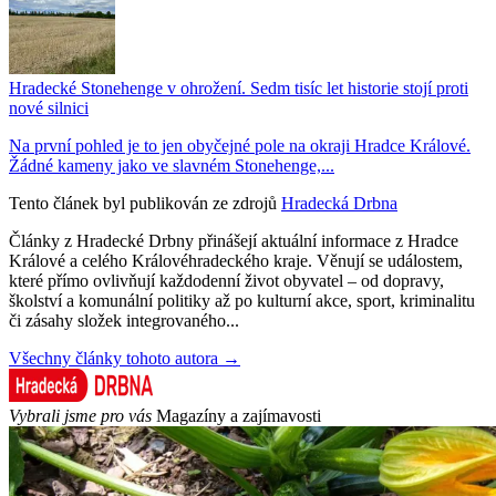
Hradecké Stonehenge v ohrožení. Sedm tisíc let historie stojí proti
nové silnici
Na první pohled je to jen obyčejné pole na okraji Hradce Králové.
Žádné kameny jako ve slavném Stonehenge,...
Tento článek byl publikován ze zdrojů
Hradecká Drbna
Články z Hradecké Drbny přinášejí aktuální informace z Hradce
Králové a celého Královéhradeckého kraje. Věnují se událostem,
které přímo ovlivňují každodenní život obyvatel – od dopravy,
školství a komunální politiky až po kulturní akce, sport, kriminalitu
či zásahy složek integrovaného...
Všechny články tohoto autora →
Vybrali jsme pro vás
Magazíny a zajímavosti