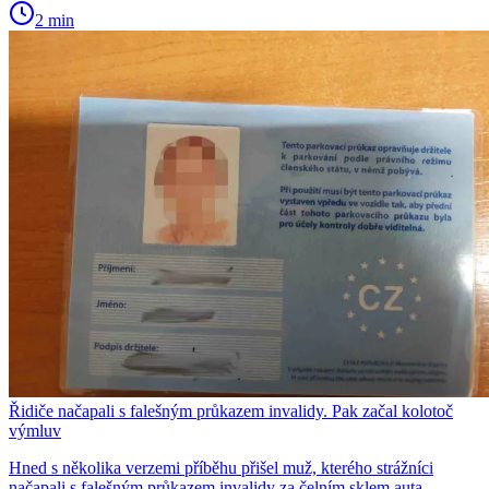
2 min
Řidiče načapali s falešným průkazem invalidy. Pak začal kolotoč
výmluv
Hned s několika verzemi příběhu přišel muž, kterého strážníci
načapali s falešným průkazem invalidy za čelním sklem auta.