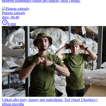
moderní kombinace rostlin pro balkon, okna i terasu.
Planeta zahrady
dnes, 06:40
8 min
Utíkají přes hory, úspory dají pašerákům. Teď čekají Ukrajince i
přísná pravidla