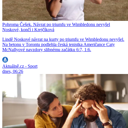
Pohroma Češek. Návrat po triumfu ve Wimbledonu nevyšel
Noskové, končí i Krejčíková
Lindě Noskové návrat na kurty po triumfu ve Wimbledonu nevyšel.
Na betonu v Torontu podlehla česká tenistka Američance Caty
McNallyové navzdory slibnému začátku 6:7, 1:6.
Aktuálně.cz - Sport
dnes, 06:26