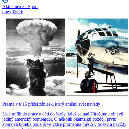
Aktuálně.cz - Sport
dnes, 06:16
Přesně v 8:15 přišel záblesk, který změnil svět navždy
Lidé mířili do práce a děti do školy, když se nad Hirošimou objevil
jediný americký bombardér. O několik okamžiků později první
atomová bomba použitá ve válce proměnila město v trosky a navždy