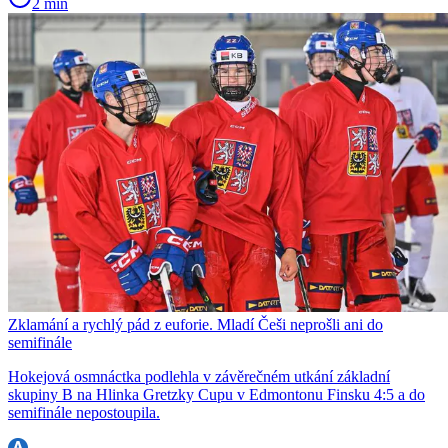
2 min
Zklamání a rychlý pád z euforie. Mladí Češi neprošli ani do
semifinále
Hokejová osmnáctka podlehla v závěrečném utkání základní
skupiny B na Hlinka Gretzky Cupu v Edmontonu Finsku 4:5 a do
semifinále nepostoupila.