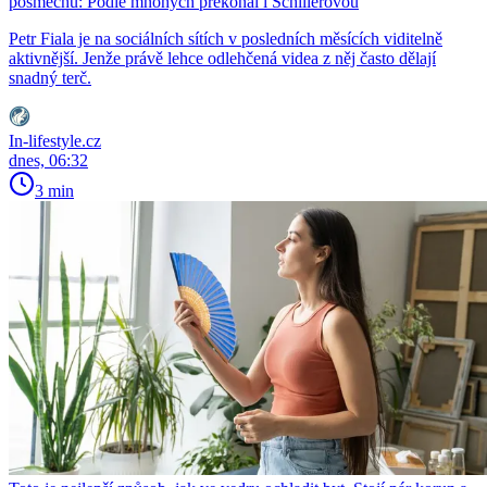
posměchu: Podle mnohých překonal i Schillerovou
Petr Fiala je na sociálních sítích v posledních měsících viditelně
aktivnější. Jenže právě lehce odlehčená videa z něj často dělají
snadný terč.
In-lifestyle.cz
dnes, 06:32
3 min