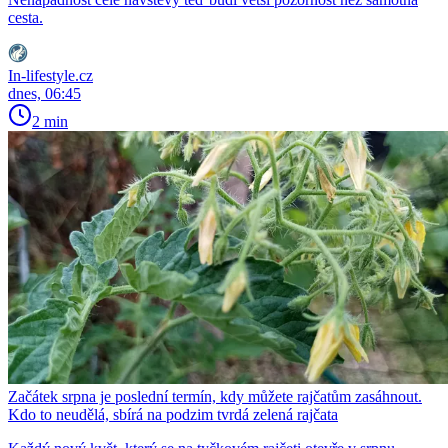
cesta.
In-lifestyle.cz
dnes, 06:45
2 min
Začátek srpna je poslední termín, kdy můžete rajčatům zasáhnout.
Kdo to neudělá, sbírá na podzim tvrdá zelená rajčata