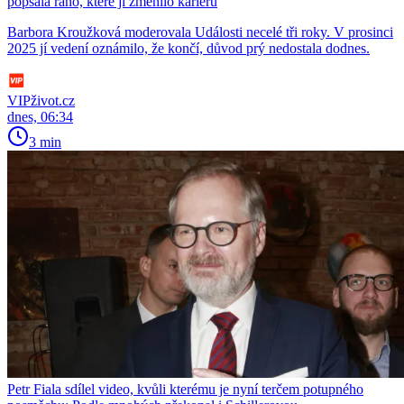
popsala ráno, které jí změnilo kariéru
Barbora Kroužková moderovala Události necelé tři roky. V prosinci
2025 jí vedení oznámilo, že končí, důvod prý nedostala dodnes.
VIPživot.cz
dnes, 06:34
3 min
Petr Fiala sdílel video, kvůli kterému je nyní terčem potupného