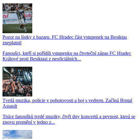
Pozor na lístky z bazaru. FC Hradec část vstupenek na Besiktas
zneplatnil
Fanoušci, kteří si pořídili vstupenku na čtvrteční zápas FC Hradec
Králové proti Besiktasi z neoficiálních...
Tvrdá muzika, policie v pohotovosti a boj s vedrem. Začíná Brutal
Assault
Tisíce fanoušků tvrdé muziky, čtyři dny koncertů a pevnost, která se
znovu promění v jedno z...