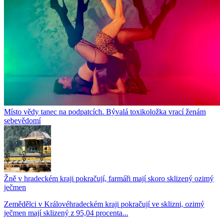
Místo vědy tanec na podpatcích. Bývalá toxikoložka vrací ženám
sebevědomí
Žně v hradeckém kraji pokračují, farmáři mají skoro sklizený ozimý
ječmen
Zemědělci v Královéhradeckém kraji pokračují ve sklizni, ozimý
ječmen mají sklizený z 95,04 procenta...