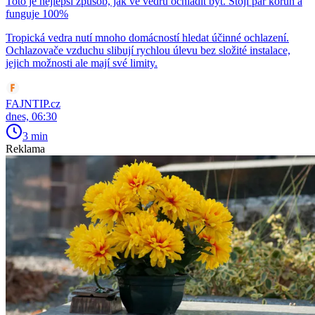
Toto je nejlepší způsob, jak ve vedru ochladit byt. Stojí pár korun a
funguje 100%
Tropická vedra nutí mnoho domácností hledat účinné ochlazení.
Ochlazovače vzduchu slibují rychlou úlevu bez složité instalace,
jejich možnosti ale mají své limity.
FAJNTIP.cz
dnes, 06:30
3 min
Reklama