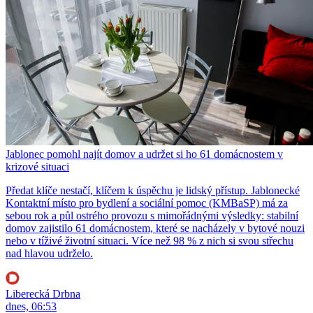
Jablonec pomohl najít domov a udržet si ho 61 domácnostem v
krizové situaci
Předat klíče nestačí, klíčem k úspěchu je lidský přístup. Jablonecké
Kontaktní místo pro bydlení a sociální pomoc (KMBaSP) má za
sebou rok a půl ostrého provozu s mimořádnými výsledky: stabilní
domov zajistilo 61 domácnostem, které se nacházely v bytové nouzi
nebo v tíživé životní situaci. Více než 98 % z nich si svou střechu
nad hlavou udrželo.
Liberecká Drbna
dnes, 06:53