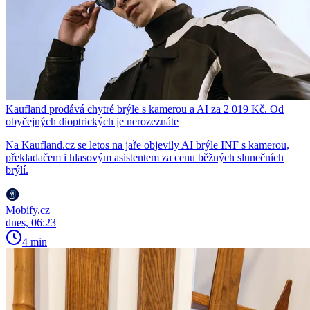
Kaufland prodává chytré brýle s kamerou a AI za 2 019 Kč. Od
obyčejných dioptrických je nerozeznáte
Na Kaufland.cz se letos na jaře objevily AI brýle INF s kamerou,
překladačem i hlasovým asistentem za cenu běžných slunečních
brýlí.
Mobify.cz
dnes, 06:23
4 min