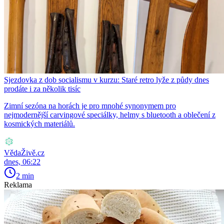
Sjezdovka z dob socialismu v kurzu: Staré retro lyže z půdy dnes
prodáte i za několik tisíc
Zimní sezóna na horách je pro mnohé synonymem pro
nejmodernější carvingové speciálky, helmy s bluetooth a oblečení z
kosmických materiálů.
VědaŽivě.cz
dnes, 06:22
2 min
Reklama