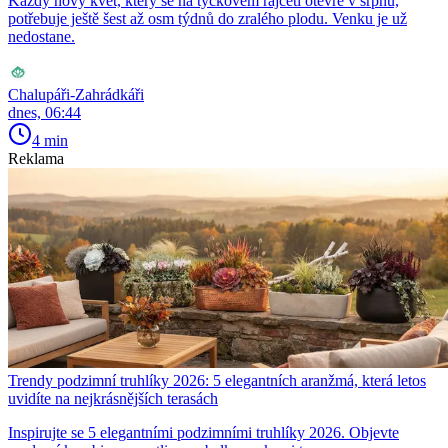
Každý nový květ, který se na tyčkovém rajčeti otevře v srpnu,
potřebuje ještě šest až osm týdnů do zralého plodu. Venku je už
nedostane.
Chalupáři-Zahrádkáři
dnes, 06:44
4 min
Reklama
Trendy podzimní truhlíky 2026: 5 elegantních aranžmá, která letos
uvidíte na nejkrásnějších terasách
Inspirujte se 5 elegantními podzimními truhlíky 2026. Objevte