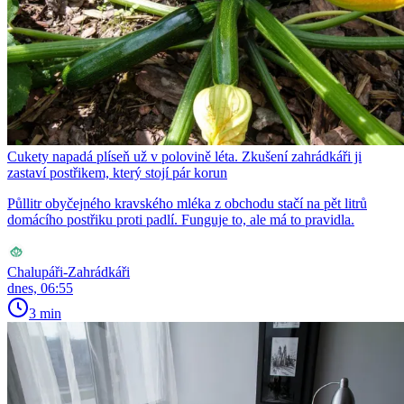
Cukety napadá plíseň už v polovině léta. Zkušení zahrádkáři ji
zastaví postřikem, který stojí pár korun
Půllitr obyčejného kravského mléka z obchodu stačí na pět litrů
domácího postřiku proti padlí. Funguje to, ale má to pravidla.
Chalupáři-Zahrádkáři
dnes, 06:55
3 min