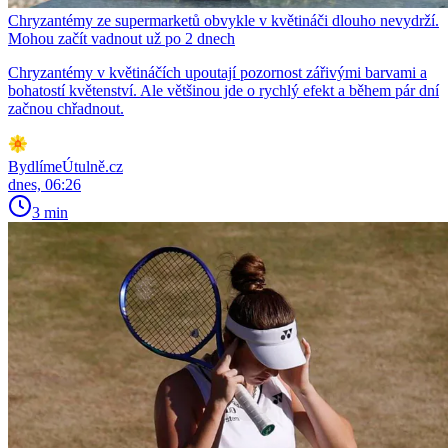
Chryzantémy ze supermarketů obvykle v květináči dlouho nevydrží.
Mohou začít vadnout už po 2 dnech
Chryzantémy v květináčích upoutají pozornost zářivými barvami a
bohatostí květenství. Ale většinou jde o rychlý efekt a během pár dní
začnou chřadnout.
BydlímeÚtulně.cz
dnes, 06:26
3 min