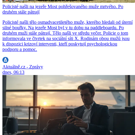
Policisté našli na jezeře Most pohřešovaného muže mrtvého. Po
druhém stále pátrají
Policisté našli tělo osmadvacetiletého muže, kterého hledali od úterní
silné bouřky. Na jezeře Most byl v tu dobu na paddleboardu. Po
druhém muži stále pátrají. Tělo našli ve středu večer. Policie o tom
informovala ve čtvrtek na sociální síti X. Rodinám obou mužů jsou
k dispozici krizoví interventi, kteří poskytují psychologickou
podporu a pomoc.
Aktuálně.cz - Zprávy
dnes, 06:13