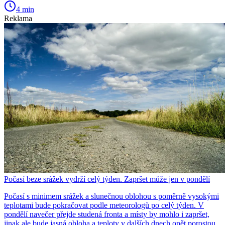
4 min
Reklama
Počasí beze srážek vydrží celý týden. Zapršet může jen v pondělí
Počasí s minimem srážek a slunečnou oblohou s poměrně vysokými
teplotami bude pokračovat podle meteorologů po celý týden. V
pondělí navečer přejde studená fronta a místy by mohlo i zapršet,
jinak ale bude jasná obloha a teploty v dalších dnech opět porostou