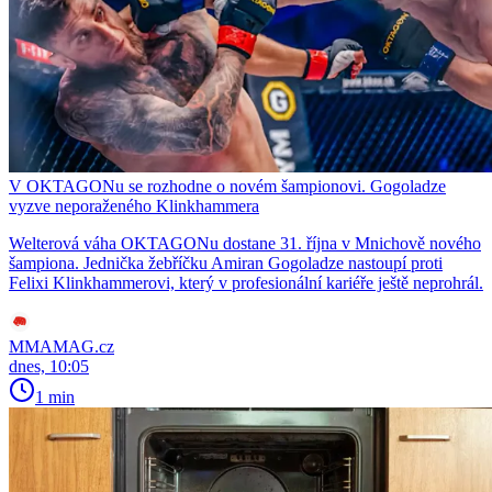
V OKTAGONu se rozhodne o novém šampionovi. Gogoladze
vyzve neporaženého Klinkhammera
Welterová váha OKTAGONu dostane 31. října v Mnichově nového
šampiona. Jednička žebříčku Amiran Gogoladze nastoupí proti
Felixi Klinkhammerovi, který v profesionální kariéře ještě neprohrál.
MMAMAG.cz
dnes, 10:05
1 min