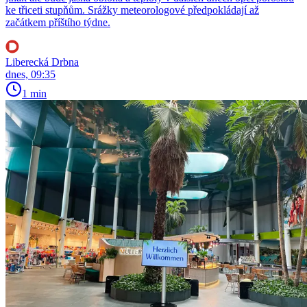
ke třiceti stupňům. Srážky meteorologové předpokládají až
začátkem příštího týdne.
Liberecká Drbna
dnes, 09:35
1 min