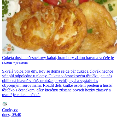
Cuketa dostane česnekový kabát, brambory zlatou barvu a večeře je
rázem vyřešená
Skvělá volba pro dny, kdy se doma sejde pár cuket a člověk nechce
stát půl odpoledne u plotny. Cuketa v česnekovém těstíčku je u nás
oblíbená hlavně v létě, protože je rychlá, sytá a vystačí si s
obyčejnými surovinami. Rozdíl dělá krátké osolení předem a hustší
těstíčko s česnekem, díky kterému zůstane povrch hezky zlatavý a
uvnitř je cuketa měkká.
Cooky.cz
dnes, 09:40