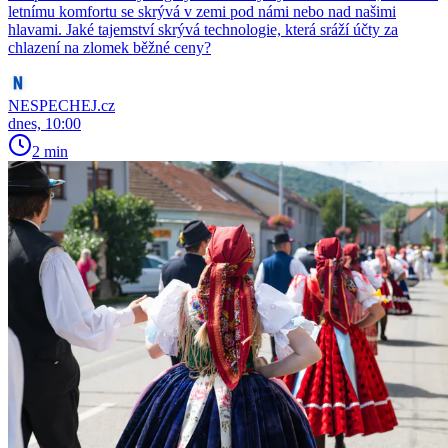
letnímu komfortu se skrývá v zemi pod námi nebo nad našimi
hlavami. Jaké tajemství skrývá technologie, která sráží účty za
chlazení na zlomek běžné ceny?
NESPECHEJ.cz
dnes, 10:00
2 min