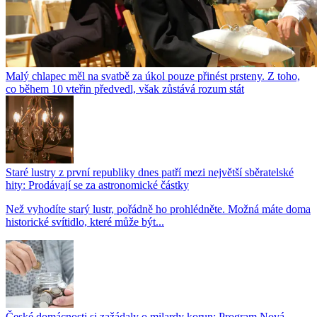
Malý chlapec měl na svatbě za úkol pouze přinést prsteny. Z toho,
co během 10 vteřin předvedl, však zůstává rozum stát
Staré lustry z první republiky dnes patří mezi největší sběratelské
hity: Prodávají se za astronomické částky
Než vyhodíte starý lustr, pořádně ho prohlédněte. Možná máte doma
historické svítidlo, které může být...
České domácnosti si zažádaly o milardy korun: Program Nová