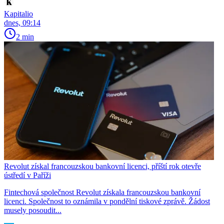
Kapitalio
dnes, 09:14
2 min
Revolut získal francouzskou bankovní licenci, příští rok otevře
ústředí v Paříži
Fintechová společnost Revolut získala francouzskou bankovní
licenci. Společnost to oznámila v pondělní tiskové zprávě. Žádost
musely posoudit...