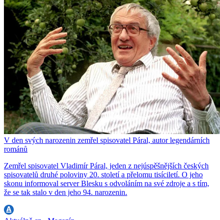
V den svých narozenin zemřel spisovatel Páral, autor legendárních
románů
Zemřel spisovatel Vladimír Páral, jeden z nejúspěšnějších českých
spisovatelů druhé poloviny 20. století a přelomu tisíciletí. O jeho
skonu informoval server Blesku s odvoláním na své zdroje a s tím,
že se tak stalo v den jeho 94. narozenin.