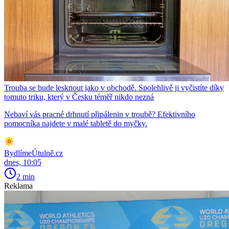
Trouba se bude lesknout jako v obchodě. Spolehlivě ji vyčistíte díky
tomuto triku, který v Česku téměř nikdo nezná
Nebaví vás pracné drhnutí připálenin v troubě? Efektivního
pomocníka najdete v malé tabletě do myčky.
BydlímeÚtulně.cz
dnes, 10:05
2 min
Reklama