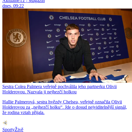
Aktuálně.cz - Magazín
dnes, 09:22
Sestra Colea Palmera veřejně pochválila jeho partnerku Olivii
Holderovou. Nazvala ji nejhezčí holkou
Hallie Palmerová, sestra hvězdy Chelsea, veřejně označila Olivii
Holderovou za „nejhezčí holku“. Jde o dosud nejviditelnější signál,
že rodina vztah přijala.
SportyŽivě