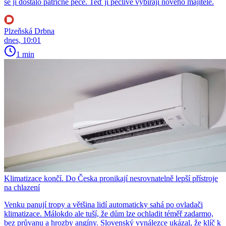
se jí dostalo patřičné péče. Teď jí pečlivě vybírají nového majitele.
Plzeňská Drbna
dnes, 10:01
1 min
Klimatizace končí. Do Česka pronikají nesrovnatelně lepší přístroje
na chlazení
Venku panují tropy a většina lidí automaticky sahá po ovladači
klimatizace. Málokdo ale tuší, že dům lze ochladit téměř zadarmo,
bez průvanu a hrozby angíny. Slovenský vynálezce ukázal, že klíč k