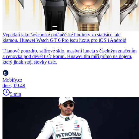
Vypadají jako švýcarské potápěčské hodinky za statisíce, ale
klamou. Huawei Watch GT 6 Pro jsou luxus pro iOS i Android
Titanové pouzdro, safírové sklo, masivní luneta s číselným značením
a cenovka pod devět tisíc korun. Huawei tím míří přímo na dojem,
který jinak stojí stovky tisíc.
Mobify.cz
dnes, 09:48
5 min