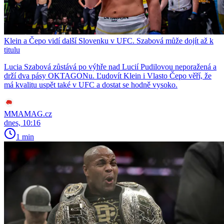
Klein a Čepo vidí další Slovenku v UFC. Szabová může dojít až k
titulu
Lucia Szabová zůstává po výhře nad Lucií Pudilovou neporažená a
drží dva pásy OKTAGONu. Ľudovít Klein i Vlasto Čepo věří, že
má kvalitu uspět také v UFC a dostat se hodně vysoko.
MMAMAG.cz
dnes, 10:16
1 min