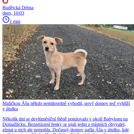
Budějcká Drbna
dnes, 10:03
1 min
Maličkou Ášu někdo nemilosrdně vyhodil, nový domov teď vyhlíží
v útulku
Několik dní se devítiměsíční štěně potulovalo v okolí Babylonu na
Domažlicku. Bezprizorní fenky se ujali jedni z místních obyvatel,
zůstat u nich ale nemohla. Dočasný domov našla Áša v útulku, kde