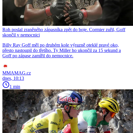
Roh poslal zraněného zápasníka zpět do boje. Cormier zuřil, Goff
skončil v nemocnici
Billy Ray Goff měl po druhém kole výrazně oteklé pravé oko,
přesto nastoupil do třetího. Ty Miller ho ukončil za 15 sekund a
Goff po zápase zamířil do nemocnice.
MMAMAG.cz
dnes, 10:13
1 min