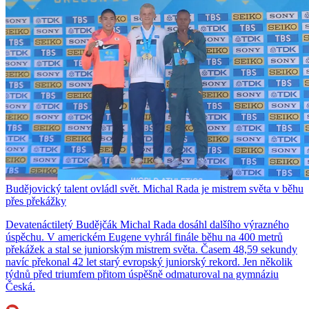
Budějovický talent ovládl svět. Michal Rada je mistrem světa v běhu
přes překážky
Devatenáctiletý Budějčák Michal Rada dosáhl dalšího výrazného
úspěchu. V americkém Eugene vyhrál finále běhu na 400 metrů
překážek a stal se juniorským mistrem světa. Časem 48,59 sekundy
navíc překonal 42 let starý evropský juniorský rekord. Jen několik
týdnů před triumfem přitom úspěšně odmaturoval na gymnáziu
Česká.