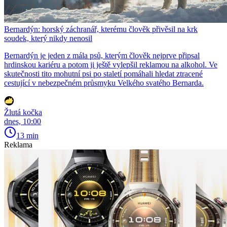
Bernardýn: horský záchranář, kterému člověk přivěsil na krk
soudek, který nikdy nenosil
Bernardýn je jeden z mála psů, kterým člověk nejprve připsal
hrdinskou kariéru a potom ji ještě vylepšil reklamou na alkohol. Ve
skutečnosti tito mohutní psi po staletí pomáhali hledat ztracené
cestující v nebezpečném průsmyku Velkého svatého Bernarda.
Žlutá kočka
dnes, 10:00
13 min
Reklama