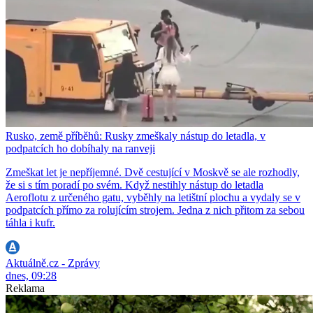
Rusko, země příběhů: Rusky zmeškaly nástup do letadla, v
podpatcích ho dobíhaly na ranveji
Zmeškat let je nepříjemné. Dvě cestující v Moskvě se ale rozhodly,
že si s tím poradí po svém. Když nestihly nástup do letadla
Aeroflotu z určeného gatu, vyběhly na letištní plochu a vydaly se v
podpatcích přímo za rolujícím strojem. Jedna z nich přitom za sebou
táhla i kufr.
Aktuálně.cz - Zprávy
dnes, 09:28
Reklama