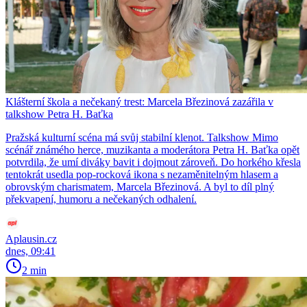
Klášterní škola a nečekaný trest: Marcela Březinová zazářila v
talkshow Petra H. Baťka
Pražská kulturní scéna má svůj stabilní klenot. Talkshow Mimo
scénář známého herce, muzikanta a moderátora Petra H. Baťka opět
potvrdila, že umí diváky bavit i dojmout zároveň. Do horkého křesla
tentokrát usedla pop-rocková ikona s nezaměnitelným hlasem a
obrovským charismatem, Marcela Březinová. A byl to díl plný
překvapení, humoru a nečekaných odhalení.
Aplausin.cz
dnes, 09:41
2 min