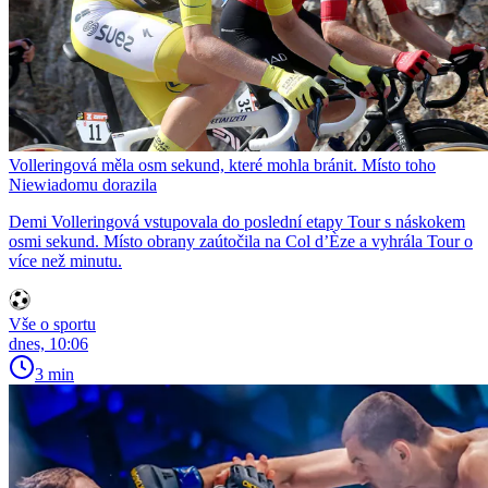
Volleringová měla osm sekund, které mohla bránit. Místo toho
Niewiadomu dorazila
Demi Volleringová vstupovala do poslední etapy Tour s náskokem
osmi sekund. Místo obrany zaútočila na Col d’Èze a vyhrála Tour o
více než minutu.
Vše o sportu
dnes, 10:06
3 min