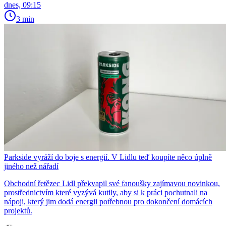
dnes, 09:15
3 min
Parkside vyráží do boje s energií. V Lidlu teď koupíte něco úplně
jiného než nářadí
Obchodní řetězec Lidl překvapil své fanoušky zajímavou novinkou,
prostřednictvím které vyzývá kutily, aby si k práci pochutnali na
nápoji, který jim dodá energii potřebnou pro dokončení domácích
projektů.