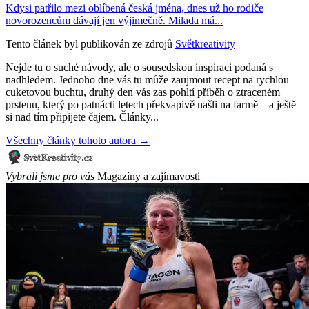
Kdysi patřilo mezi oblíbená česká jména, dnes už ho rodiče
novorozencům dávají jen výjimečně. Milada má...
Tento článek byl publikován ze zdrojů
Světkreativity
Nejde tu o suché návody, ale o sousedskou inspiraci podaná s
nadhledem. Jednoho dne vás tu může zaujmout recept na rychlou
cuketovou buchtu, druhý den vás zas pohltí příběh o ztraceném
prstenu, který po patnácti letech překvapivě našli na farmě – a ještě
si nad tím připijete čajem. Články...
Všechny články tohoto autora →
Vybrali jsme pro vás
Magazíny a zajímavosti