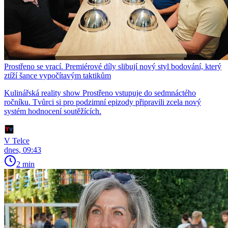
Prostřeno se vrací. Premiérové díly slibují nový styl bodování, který
ztíží šance vypočítavým taktikům
Kulinářská reality show Prostřeno vstupuje do sedmnáctého
ročníku. Tvůrci si pro podzimní epizody připravili zcela nový
systém hodnocení soutěžících.
V Telce
dnes, 09:43
2 min