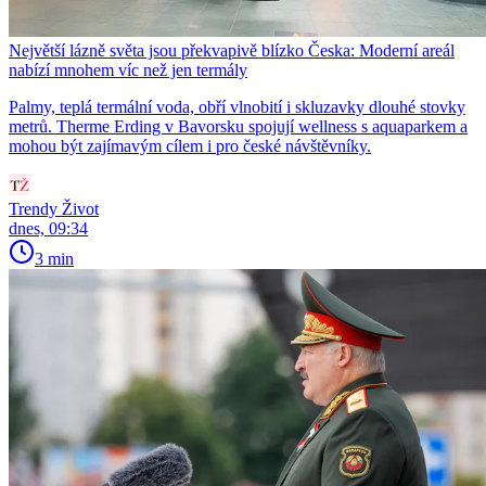
Největší lázně světa jsou překvapivě blízko Česka: Moderní areál
nabízí mnohem víc než jen termály
Palmy, teplá termální voda, obří vlnobití i skluzavky dlouhé stovky
metrů. Therme Erding v Bavorsku spojují wellness s aquaparkem a
mohou být zajímavým cílem i pro české návštěvníky.
Trendy Život
dnes, 09:34
3 min