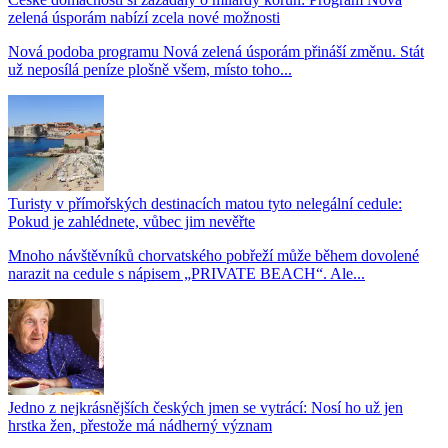
zelená úsporám nabízí zcela nové možnosti
Nová podoba programu Nová zelená úsporám přináší změnu. Stát
už neposílá peníze plošně všem, místo toho...
Turisty v přímořských destinacích matou tyto nelegální cedule:
Pokud je zahlédnete, vůbec jim nevěřte
Mnoho návštěvníků chorvatského pobřeží může během dovolené
narazit na cedule s nápisem „PRIVATE BEACH“. Ale...
Jedno z nejkrásnějších českých jmen se vytrácí: Nosí ho už jen
hrstka žen, přestože má nádherný význam