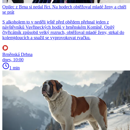
Opilec z Brna si nedal říct. Na hodech obtěžoval mladé ženy a chtěl
se prát
S alkoholem to v neděli ještě před obědem přehnal jeden z
návštěvníků Vavřineckých hodů v brněnském Komíně. Opilý
čtyřicátník způsobil velký rozruch, obtěžoval mladé ženy, strkal do
kolemjdoucích a snažil se vyprovokovat rvačku.
Brněnská Drbna
dnes, 10:00
1 min