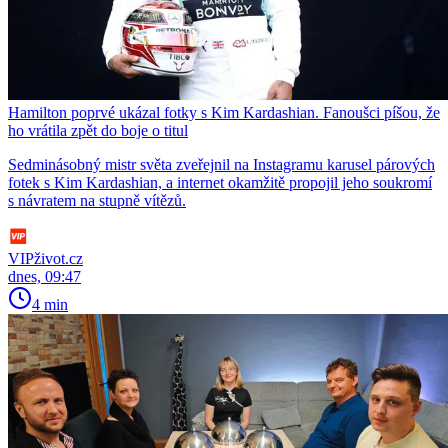
Hamilton poprvé ukázal fotky s Kim Kardashian. Fanoušci píšou, že
ho vrátila zpět do boje o titul
Sedminásobný mistr světa zveřejnil na Instagramu karusel párových
fotek s Kim Kardashian, a internet okamžitě propojil jeho soukromí
s návratem na stupně vítězů.
VIPživot.cz
dnes, 09:47
4 min