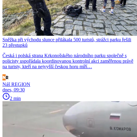
Sněžka při východu slunce přilákala 500 turistů, strážci parku řešili
23 přestupků
Česká i polská strana Krkonošského národního parku společně s
policisty uspořádala koordinovanou kontrolní akci zaměřenou právě
na turisty, kteří na nejvyšší českou horu míří…
Náš REGION
dnes, 09:30
2 min