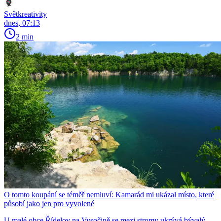
Světkreativity
dnes, 07:13
2 min
O tomto koupání se téměř nemluví: Kamarád mi ukázal místo, které
působí jako jen pro vyvolené
U malé obce Řídelov na Vysočině se mezi stromy ukrývá bývalý