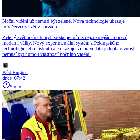
Noční vidění už nemusí být zelené. Nová technologie ukazuje
infračervený svět v barvách
Zelený svět nočních brýlí se stal jedním z nejznámějších obrazů
moderní války. Nový experimentální systém z Pekingského
technologického institutu ale ukazuje, že právě tato jednobarevnost
nemusí být nutnou vlastností nočního vidění.
Kód Enigma
dnes, 07:42
5 min