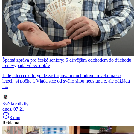
Špatná zpráva pro české seniory: S dřívějším odchodem do důchodu
to nevypadá vůbec dobře
Lidé, kteří čekali rychlé zastropování důchodového věku na 65
letech, si počkají. Vláda sice od svého slibu neustupuje, ale odkládá
ho.
Světkreativity
dnes, 07:21
3 min
Reklama