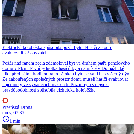
Elektrická koloběžka způsobila požár bytu. Hasiči z kouře
evakuovali 22 obyvatel
Požár nad ránem zcela zdemoloval byt ve druhém patře panelového
domu v Plzni. První jednotka hasičů byla na místě v Domažlické
ulici před pátou hodinou ráno. Z oken bytu se valil hustý černý dým.
Ze zakouřených společných prostor domu museli hasiči evakuovat
nájemníky ve vyváděcích maskách. Požár bytu s největší
pravděpodobností způsobila elektrická koloběžka.
Plzeňská Drbna
dnes, 07:35
1 min