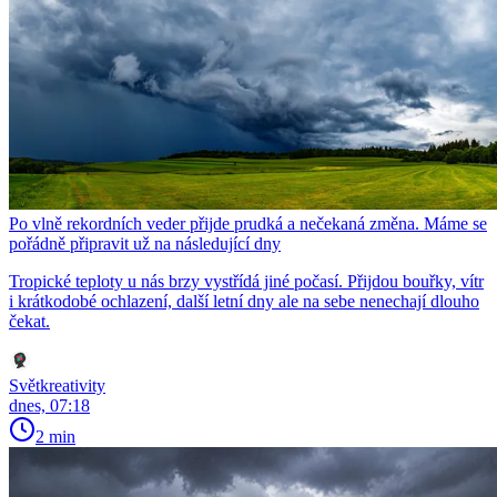
Po vlně rekordních veder přijde prudká a nečekaná změna. Máme se
pořádně připravit už na následující dny
Tropické teploty u nás brzy vystřídá jiné počasí. Přijdou bouřky, vítr
i krátkodobé ochlazení, další letní dny ale na sebe nenechají dlouho
čekat.
Světkreativity
dnes, 07:18
2 min