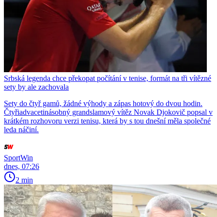
Srbská legenda chce překopat počítání v tenise, formát na tři vítězné
sety by ale zachovala
Sety do čtyř gamů, žádné výhody a zápas hotový do dvou hodin.
Čtyřiadvacetinásobný grandslamový vítěz Novak Djokovič popsal v
krátkém rozhovoru verzi tenisu, která by s tou dnešní měla společné
leda náčiní.
SportWin
dnes, 07:26
2 min