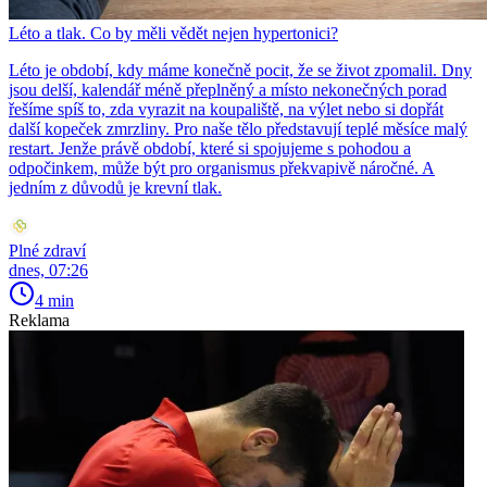
Léto a tlak. Co by měli vědět nejen hypertonici?
Léto je období, kdy máme konečně pocit, že se život zpomalil. Dny
jsou delší, kalendář méně přeplněný a místo nekonečných porad
řešíme spíš to, zda vyrazit na koupaliště, na výlet nebo si dopřát
další kopeček zmrzliny. Pro naše tělo představují teplé měsíce malý
restart. Jenže právě období, které si spojujeme s pohodou a
odpočinkem, může být pro organismus překvapivě náročné. A
jedním z důvodů je krevní tlak.
Plné zdraví
dnes, 07:26
4 min
Reklama