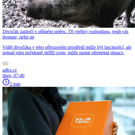
Divočák zaútočí v přímém směru. Tři vteřiny rozhodnou, jestli vás
dostane, nebo ne
Vidět divočáka v jeho přirozeném prostředí může být fascinující, ale
pokud vám nečekaně zkříží cestu, může nastat ošemetná situace.
adbz.cz
dnes, 07:40
2 min