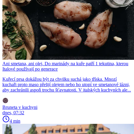
Ani smetana, ani olej. Do marinády na kuře patří 1 tekutina, kterou
Italové používají po generace
Kuřecí prsa dokážou být za chvilku suchá jako tříska. Mnozí
kuchaři proto maso přelijí olejem nebo ho utopí ve smetanové lázni,
aby zachránili aspoň trochu šťavnatosti. V italských kuchyních ale...
Bruneta v kuchyni
dnes, 07:32
4 min