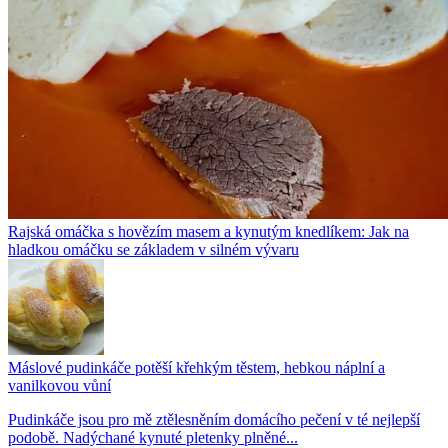
Rajská omáčka s hovězím masem a kynutým knedlíkem: Jak na
hladkou omáčku se základem v silném vývaru
Máslové pudinkáče potěší křehkým těstem, hebkou náplní a
vanilkovou vůní
Pudinkáče jsou pro mě ztělesněním domácího pečení v té nejlepší
podobě. Nadýchané kynuté pletenky plněné...