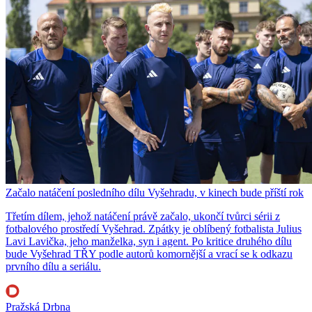
Začalo natáčení posledního dílu Vyšehradu, v kinech bude příští rok
Třetím dílem, jehož natáčení právě začalo, ukončí tvůrci sérii z
fotbalového prostředí Vyšehrad. Zpátky je oblíbený fotbalista Julius
Lavi Lavička, jeho manželka, syn i agent. Po kritice druhého dílu
bude Vyšehrad TŘY podle autorů komornější a vrací se k odkazu
prvního dílu a seriálu.
Pražská Drbna