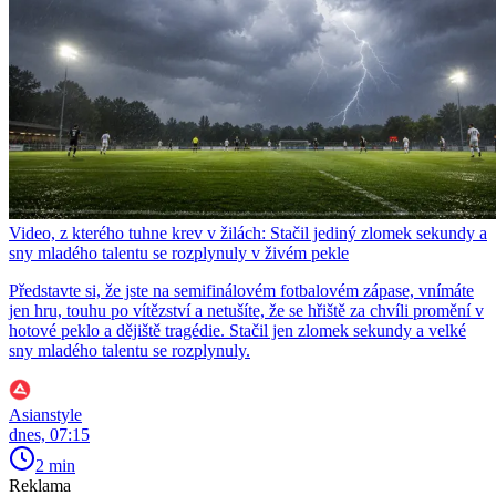
Video, z kterého tuhne krev v žilách: Stačil jediný zlomek sekundy a
sny mladého talentu se rozplynuly v živém pekle
Představte si, že jste na semifinálovém fotbalovém zápase, vnímáte
jen hru, touhu po vítězství a netušíte, že se hřiště za chvíli promění v
hotové peklo a dějiště tragédie. Stačil jen zlomek sekundy a velké
sny mladého talentu se rozplynuly.
Asianstyle
dnes, 07:15
2 min
Reklama