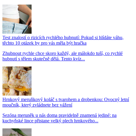
Test znalostí o rizicích rychlého hubnutí: Pokud si hlídáte váhu,
těchto 10 otázek by pro vás měla být hračka
Zhubnout rychle chce skoro každý, ale málokdo tuší, co rychlé
hubnutí s tělem skutečně dělá. Tento kvíz...
Hrnkový meruňkový koláč s tvarohem a drobenkou: Ovocný letní
moučník, který zvládnete bez vážení
Sezóna meruněk u nás doma pravidelně znamená jediné: na
kuchyňské lince přistane velký plech hrnkového...