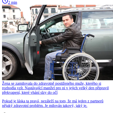
2 min
Žena se zamilovala do zdravotně postiženého muže, kterého si
rozhodla vzít. Nastávající manžel pro ni v jejich velký den připravil
překvapení, které vhání slzy do očí
Pokud je láska ta pravá, nezáleží na tom, že má jeden z partnerů
nějaký zdravotní problém. Je milován takový, jaký je.