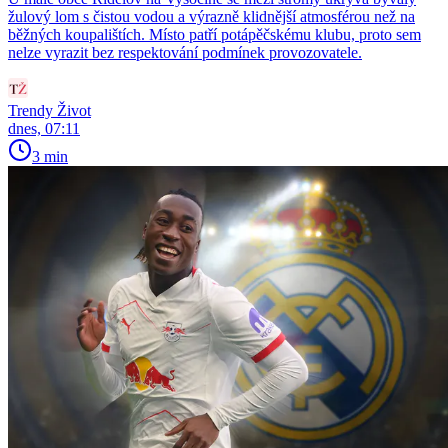
žulový lom s čistou vodou a výrazně klidnější atmosférou než na
běžných koupalištích. Místo patří potápěčskému klubu, proto sem
nelze vyrazit bez respektování podmínek provozovatele.
Trendy Život
dnes, 07:11
3 min