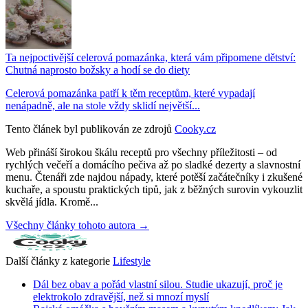
Ta nejpoctivější celerová pomazánka, která vám připomene dětství:
Chutná naprosto božsky a hodí se do diety
Celerová pomazánka patří k těm receptům, které vypadají
nenápadně, ale na stole vždy sklidí největší...
Tento článek byl publikován ze zdrojů
Cooky.cz
Web přináší širokou škálu receptů pro všechny příležitosti – od
rychlých večeří a domácího pečiva až po sladké dezerty a slavnostní
menu. Čtenáři zde najdou nápady, které potěší začátečníky i zkušené
kuchaře, a spoustu praktických tipů, jak z běžných surovin vykouzlit
skvělá jídla. Kromě...
Všechny články tohoto autora →
Další články z kategorie
Lifestyle
Dál bez obav a pořád vlastní silou. Studie ukazují, proč je
elektrokolo zdravější, než si mnozí myslí