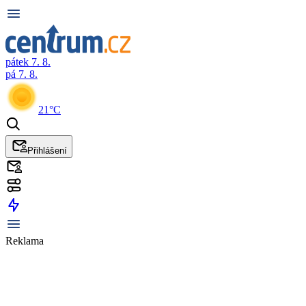
pátek 7. 8.
pá 7. 8.
21°C
Přihlášení
Reklama