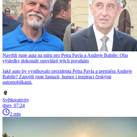
Navrhli jsme auta na míru pro Petra Pavla a Andreje Babiše: Oba
výsledky dokonale opovídají jejich povahám
Jaké auto by vystihovalo prezidenta Petra Pavla a premiéra Andreje
Babiše? Zapojili jsme fantazii, humor i inspiraci českými
automobilkami.
Světkreativity
dnes, 07:24
2 min