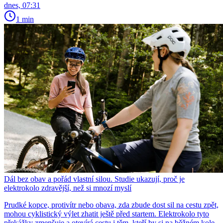
dnes, 07:31
1 min
Dál bez obav a pořád vlastní silou. Studie ukazují, proč je
elektrokolo zdravější, než si mnozí myslí
Prudké kopce, protivítr nebo obava, zda zbude dost sil na cestu zpět,
mohou cyklistický výlet zhatit ještě před startem. Elektrokolo tyto
překážky zmenšuje a otevírá cestu i těm, kteří by si na běžném kole