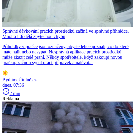
Správné dávkování pracích prostředků začíná ve správné přihrádce.
Mnoho lidí dělá zbytečnou chybu
Přihrádky v pračce jsou označeny, abyste lehce poznali, co do které
máte nalít nebo nasypat. Nesprávná aplikace pracích prostředků
může zkazit celé praní. Někdy spotřebitelé, když zakoupí novou
pračku, začnou sypat prací přípravek a nalévat...
BydlímeÚtulně.cz
dnes, 07:36
2 min
Reklama