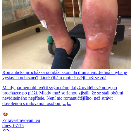
Romantická procházka po pláži skončila dramatem. Jediná chyba je
vystavila nebezpečí, které číhá u moře častěji, než se zdá
Mladý pár nemohl uvěřit svým očím, když uviděl své nohy po
procházce po pláži. Mladý muž se ženou zjistili, že se stali obětmi
neviditelného nepřítele. Není nic romantičtějšího, než strávit
dovolenou s milovanou osobou [...]...
Zdravestravovani.eu
dnes, 07:15