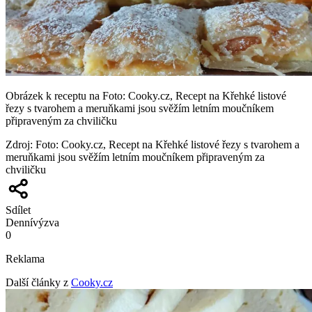
Obrázek k receptu na Foto: Cooky.cz, Recept na Křehké listové
řezy s tvarohem a meruňkami jsou svěžím letním moučníkem
připraveným za chviličku
Zdroj
:
Foto: Cooky.cz, Recept na Křehké listové řezy s tvarohem a
meruňkami jsou svěžím letním moučníkem připraveným za
chviličku
Sdílet
Denní
výzva
0
Reklama
Další články z
Cooky.cz