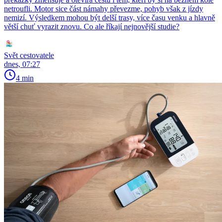
netroufli. Motor sice část námahy převezme, pohyb však z jízdy
nemizí. Výsledkem mohou být delší trasy, více času venku a hlavně
větší chuť vyrazit znovu. Co ale říkají nejnovější studie?
Svět cestovatele
dnes, 07:27
4 min