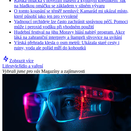
Rajská omáčka s hovězím masem a kynutým knedlíkem: Jak
na hladkou omáčku se základem v silném vývaru
O tomto koupání se téměř nemluví: Kamarád mi ukázal místo,
které působí jako jen pro vyvolené
Vadnoucí orchideje lze často zachránit správnou péčí. Pomoci
může i peroxid vodíku při vhodném použití
Hudební festival na jihu Moravy hlásí nabitý program. Akce
láká na zahraniční interprety a štamprli slivovice na uvítání
Vírská přehrada klesla o osm metrů: Ukázala staré cesty i
ruiny, voda ale pořád míří do kohoutků
Zobrazit více
Lifestyle
Jídlo a vaření
Vybrali jsme pro vás
Magazíny a zajímavosti