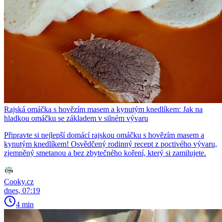
Rajská omáčka s hovězím masem a kynutým knedlíkem: Jak na
hladkou omáčku se základem v silném vývaru
Připravte si nejlepší domácí rajskou omáčku s hovězím masem a
kynutým knedlíkem! Osvědčený rodinný recept z poctivého vývaru,
zjemněný smetanou a bez zbytečného koření, který si zamilujete.
Cooky.cz
dnes, 07:19
4 min