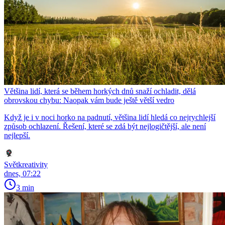
Většina lidí, která se během horkých dnů snaží ochladit, dělá
obrovskou chybu: Naopak vám bude ještě větší vedro
Když je i v noci horko na padnutí, většina lidí hledá co nejrychlejší
způsob ochlazení. Řešení, které se zdá být nejlogičtější, ale není
nejlepší.
Světkreativity
dnes, 07:22
3 min