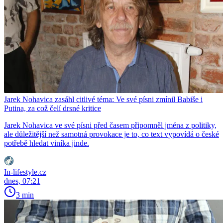
Jarek Nohavica zasáhl citlivé téma: Ve své písni zmínil Babiše i
Putina, za což čelí drsné kritice
Jarek Nohavica ve své písni před časem připomněl jména z politiky,
ale důležitější než samotná provokace je to, co text vypovídá o české
potřebě hledat viníka jinde.
In-lifestyle.cz
dnes, 07:21
3 min