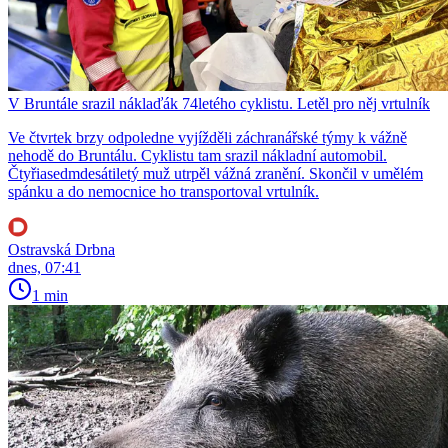
V Bruntále srazil náklaďák 74letého cyklistu. Letěl pro něj vrtulník
Ve čtvrtek brzy odpoledne vyjížděli záchranářské týmy k vážně
nehodě do Bruntálu. Cyklistu tam srazil nákladní automobil.
Čtyřiasedmdesátiletý muž utrpěl vážná zranění. Skončil v umělém
spánku a do nemocnice ho transportoval vrtulník.
Ostravská Drbna
dnes, 07:41
1 min