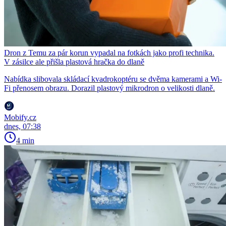
Dron z Temu za pár korun vypadal na fotkách jako profi technika.
V zásilce ale přišla plastová hračka do dlaně
Nabídka slibovala skládací kvadrokoptéru se dvěma kamerami a Wi-
Fi přenosem obrazu. Dorazil plastový mikrodron o velikosti dlaně.
Mobify.cz
dnes, 07:38
4 min