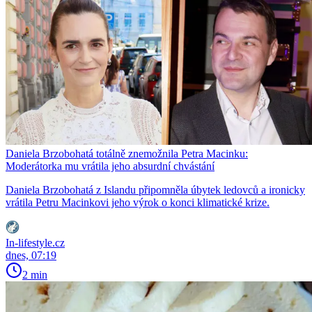
Daniela Brzobohatá totálně znemožnila Petra Macinku:
Moderátorka mu vrátila jeho absurdní chvástání
Daniela Brzobohatá z Islandu připomněla úbytek ledovců a ironicky
vrátila Petru Macinkovi jeho výrok o konci klimatické krize.
In-lifestyle.cz
dnes, 07:19
2 min