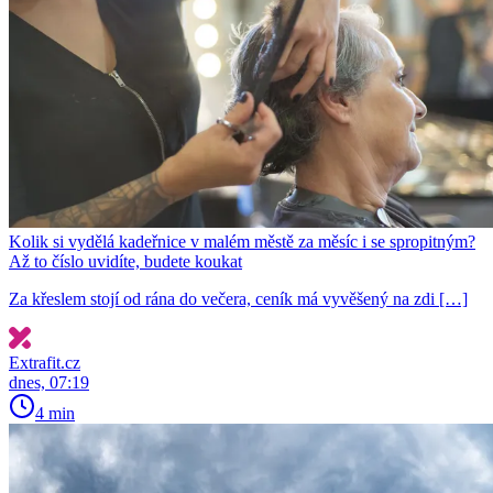
Kolik si vydělá kadeřnice v malém městě za měsíc i se spropitným?
Až to číslo uvidíte, budete koukat
Za křeslem stojí od rána do večera, ceník má vyvěšený na zdi […]
Extrafit.cz
dnes, 07:19
4 min