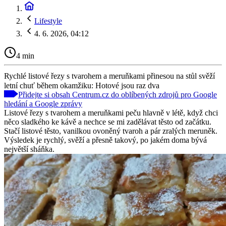
Lifestyle
4. 6. 2026, 04:12
4 min
Rychlé listové řezy s tvarohem a meruňkami přinesou na stůl svěží
letní chuť během okamžiku: Hotové jsou raz dva
Přidejte si obsah Centrum.cz do oblíbených zdrojů pro Google
hledání a Google zprávy
Listové řezy s tvarohem a meruňkami peču hlavně v létě, když chci
něco sladkého ke kávě a nechce se mi zadělávat těsto od začátku.
Stačí listové těsto, vanilkou ovoněný tvaroh a pár zralých meruněk.
Výsledek je rychlý, svěží a přesně takový, po jakém doma bývá
největší sháňka.