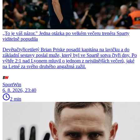
„To je váš názor." Jedna otázka po velkém večeru trenéra Sparty
viditelně popudila
Devětačtyřicetiletý Brian Priske posadil kapitána na lavičku a do
základní sestavy poslal muže, který byl ve Spartě sotva čtyři dny. Po
výhře 2:1 nad Lyonem mluvil o jednom z nejsilnějších večerů, jaké
na Letné za svého druhého angažmá zažil.
SportWin
6. 8. 2026, 23:40
2 min