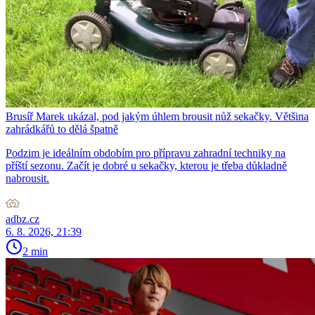
Brusíř Marek ukázal, pod jakým úhlem brousit nůž sekačky. Většina
zahrádkářů to dělá špatně
Podzim je ideálním obdobím pro přípravu zahradní techniky na
příští sezonu. Začít je dobré u sekačky, kterou je třeba důkladně
nabrousit.
adbz.cz
6. 8. 2026, 21:39
2 min