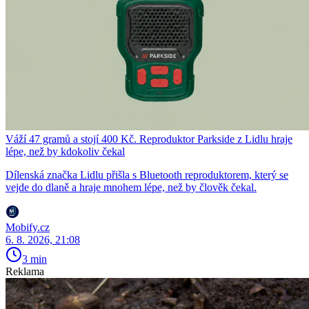
Váží 47 gramů a stojí 400 Kč. Reproduktor Parkside z Lidlu hraje
lépe, než by kdokoliv čekal
Dílenská značka Lidlu přišla s Bluetooth reproduktorem, který se
vejde do dlaně a hraje mnohem lépe, než by člověk čekal.
Mobify.cz
6. 8. 2026, 21:08
3 min
Reklama