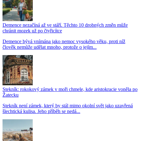
Demence nezačíná až ve stáří. Těchto 10 drobných změn může
chránit mozek už po čtyřicítce
Demence bývá vnímána jako nemoc vysokého věku, proti níž
člověk nemůže udělat mnoho, protože o jejím...
Stekník: rokokový zámek v moři chmele, kde aristokracie voněla po
Žatecku
Stekník není zámek, který by stál mimo okolní svět jako uzavřená
šlechtická kulisa. Jeho příběh se nedá...