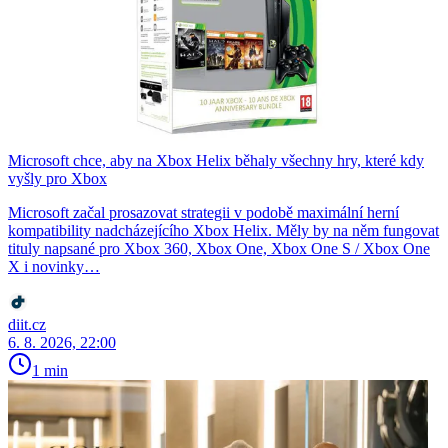
Microsoft chce, aby na Xbox Helix běhaly všechny hry, které kdy
vyšly pro Xbox
Microsoft začal prosazovat strategii v podobě maximální herní
kompatibility nadcházejícího Xbox Helix. Měly by na něm fungovat
tituly napsané pro Xbox 360, Xbox One, Xbox One S / Xbox One
X i novinky…
diit.cz
6. 8. 2026, 22:00
1 min