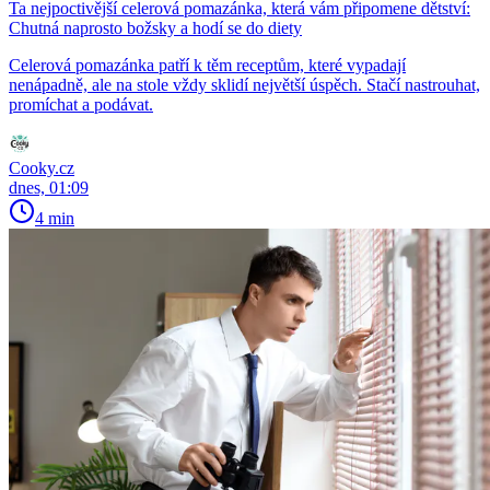
Ta nejpoctivější celerová pomazánka, která vám připomene dětství:
Chutná naprosto božsky a hodí se do diety
Celerová pomazánka patří k těm receptům, které vypadají
nenápadně, ale na stole vždy sklidí největší úspěch. Stačí nastrouhat,
promíchat a podávat.
Cooky.cz
dnes, 01:09
4 min