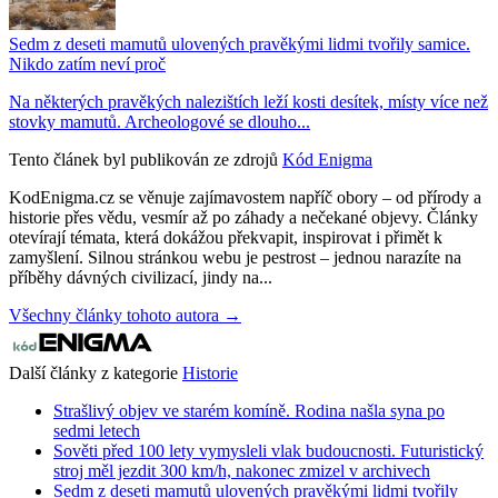
Sedm z deseti mamutů ulovených pravěkými lidmi tvořily samice.
Nikdo zatím neví proč
Na některých pravěkých nalezištích leží kosti desítek, místy více než
stovky mamutů. Archeologové se dlouho...
Tento článek byl publikován ze zdrojů
Kód Enigma
KodEnigma.cz se věnuje zajímavostem napříč obory – od přírody a
historie přes vědu, vesmír až po záhady a nečekané objevy. Články
otevírají témata, která dokážou překvapit, inspirovat i přimět k
zamyšlení. Silnou stránkou webu je pestrost – jednou narazíte na
příběhy dávných civilizací, jindy na...
Všechny články tohoto autora →
Další články z kategorie
Historie
Strašlivý objev ve starém komíně. Rodina našla syna po
sedmi letech
Sověti před 100 lety vymysleli vlak budoucnosti. Futuristický
stroj měl jezdit 300 km/h, nakonec zmizel v archivech
Sedm z deseti mamutů ulovených pravěkými lidmi tvořily