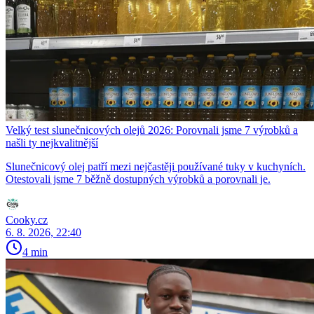
Velký test slunečnicových olejů 2026: Porovnali jsme 7 výrobků a
našli ty nejkvalitnější
Slunečnicový olej patří mezi nejčastěji používané tuky v kuchyních.
Otestovali jsme 7 běžně dostupných výrobků a porovnali je.
Cooky.cz
6. 8. 2026, 22:40
4 min