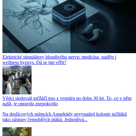
Elektrické stimulátory bloudivého nervu: medicína, naděje i
wellness byznys. Dá se jim věřit?
Vědci sledovali tučňáčí trus z vesmíru po dobu 30 let. To, co v něm
našli, je opravdu znepokojilo
Na družicových snímcích Antarktidy nevypadají kolonie tučňáků
jako zástupy černobílých ptáků. Jednotlivá...