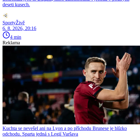
deseti kusech.
SportyŽivě
6. 8. 2026, 20:16
4 min
Reklama
Kuchta se nevešel ani na Lyon a po příchodu Brunese je blízko
odchodu. Sparta jedná s Legií Varšava