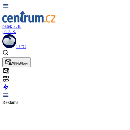
pátek 7. 8.
pá 7. 8.
21°C
Přihlášení
Reklama