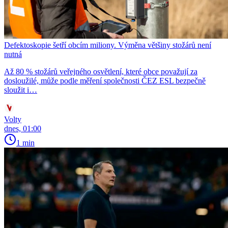
Defektoskopie šetří obcím miliony. Výměna většiny stožárů není
nutná
Až 80 % stožárů veřejného osvětlení, které obce považují za
dosloužilé, může podle měření společnosti ČEZ ESL bezpečně
sloužit i…
Volty
dnes, 01:00
1 min