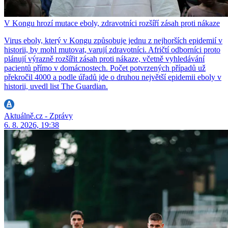
V Kongu hrozí mutace eboly, zdravotníci rozšíří zásah proti nákaze
Virus eboly, který v Kongu způsobuje jednu z nejhorších epidemií v
historii, by mohl mutovat, varují zdravotníci. Afričtí odborníci proto
plánují výrazně rozšířit zásah proti nákaze, včetně vyhledávání
pacientů přímo v domácnostech. Počet potvrzených případů už
překročil 4000 a podle úřadů jde o druhou největší epidemii eboly v
historii, uvedl list The Guardian.
Aktuálně.cz - Zprávy
6. 8. 2026, 19:38