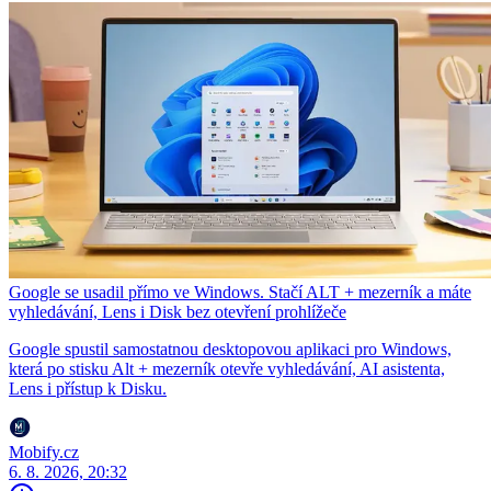
Google se usadil přímo ve Windows. Stačí ALT + mezerník a máte
vyhledávání, Lens i Disk bez otevření prohlížeče
Google spustil samostatnou desktopovou aplikaci pro Windows,
která po stisku Alt + mezerník otevře vyhledávání, AI asistenta,
Lens i přístup k Disku.
Mobify.cz
6. 8. 2026, 20:32