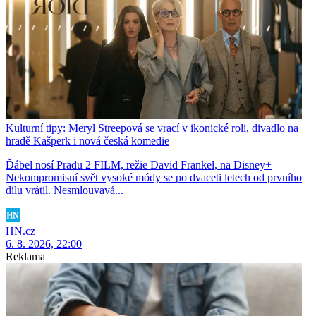
Kulturní tipy: Meryl Streepová se vrací v ikonické roli, divadlo na
hradě Kašperk i nová česká komedie
Ďábel nosí Pradu 2 FILM, režie David Frankel, na Disney+
Nekompromisní svět vysoké módy se po dvaceti letech od prvního
dílu vrátil. Nesmlouvavá...
HN.cz
6. 8. 2026, 22:00
Reklama