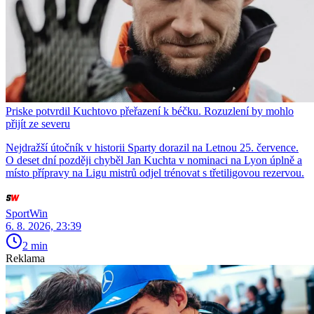
Priske potvrdil Kuchtovo přeřazení k béčku. Rozuzlení by mohlo
přijít ze severu
Nejdražší útočník v historii Sparty dorazil na Letnou 25. července.
O deset dní později chyběl Jan Kuchta v nominaci na Lyon úplně a
místo přípravy na Ligu mistrů odjel trénovat s třetiligovou rezervou.
SportWin
6. 8. 2026, 23:39
2 min
Reklama