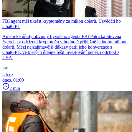
FBI agent měl ukrást kryptoměny za milion dolarů. Usvědčil ho
ChatGPT
Americké úřady obvinily bývalého agenta FBI Patricka Stevena
Yarocha z odcizení kryptoměn v hodnotě přibližně jednoho milionu
dolarů. Mezi nejzajímavější důkazy patří jeho konverzace s
ChatGPT, ve kterých údajně řešil investování peněz i odchod z
USA.
cdr.cz
dnes, 01:00
2 min