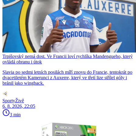
Trpišovský nemá dost. Ve Francii loví rychlíka Mandengueho, který
ovládá obranu i útok
Slavia po sedmi letních posilách míří znovu do Francie, tentokrát po
dvacetiletém Kamerunci z Auxerre, který ve třetí lize střílel góly i
bránil jako wingback.
SportyŽivě
6. 8. 2026, 22:05
3 min