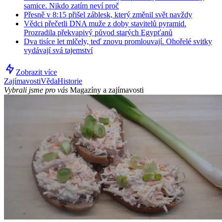
samice. Nikdo zatím neví proč
Přesně v 8:15 přišel záblesk, který změnil svět navždy
Vědci přečetli DNA muže z doby stavitelů pyramid.
Prozradila překvapivý původ starých Egypťanů
Dva tisíce let mlčely, teď znovu promlouvají. Ohořelé svitky
vydávají svá tajemství
Zobrazit více
Zajímavosti
Věda
Historie
Vybrali jsme pro vás
Magazíny a zajímavosti