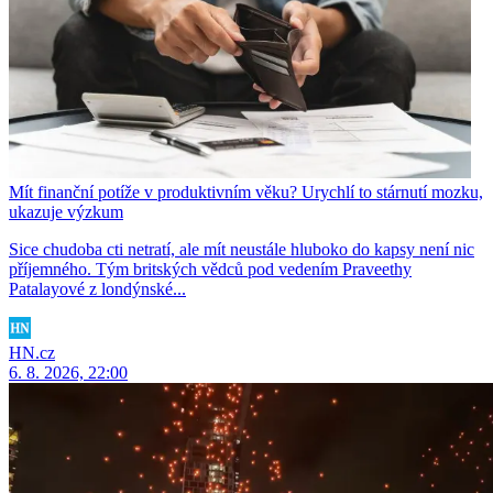
Mít finanční potíže v produktivním věku? Urychlí to stárnutí mozku,
ukazuje výzkum
Sice chudoba cti netratí, ale mít neustále hluboko do kapsy není nic
příjemného. Tým britských vědců pod vedením Praveethy
Patalayové z londýnské...
HN.cz
6. 8. 2026, 22:00