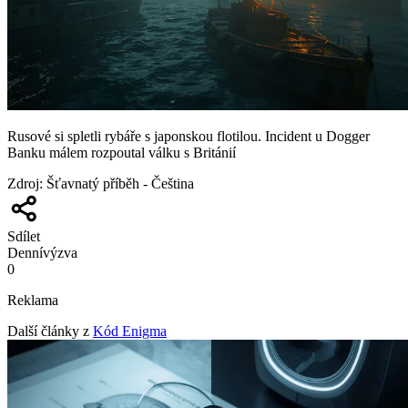
Rusové si spletli rybáře s japonskou flotilou. Incident u Dogger
Banku málem rozpoutal válku s Británií
Zdroj
:
Šťavnatý příběh - Čeština
Sdílet
Denní
výzva
0
Reklama
Další články z
Kód Enigma