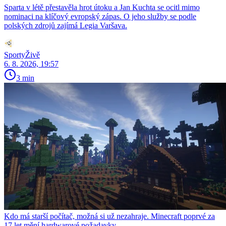
Sparta v létě přestavěla hrot útoku a Jan Kuchta se ocitl mimo
nominaci na klíčový evropský zápas. O jeho služby se podle
polských zdrojů zajímá Legia Varšava.
SportyŽivě
6. 8. 2026, 19:57
3 min
Kdo má starší počítač, možná si už nezahraje. Minecraft poprvé za
17 let mění hardwarové požadavky