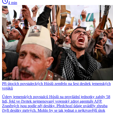
4 min
Při útocích povstaleckých Húsíů zemřelo na šest desítek jemenských
vojáků
Údery jemenských povstalců Húsíů na provládní jednotky zabily 58
lidí, řekl ve čtvrtek nejmenovaný vojenský zdroj agentuře AFP.
Zraněných jsou podle něj desítky. Předchozí údaje uváděly zhruba
čtyři desítky mrtvých. Mohlo by se tak jednat o nejkrvavější útok