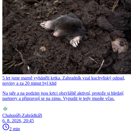
5 let jsme marně vyháněli krtka. Zahradník vzal kuchyňský odpad,
noviny a za 20 minut byl klid
Na jaře a na podzim jsou krtci obzvláště aktivní, protože si hledají
partnery a připravují se na zimu. Vypudit je tedy musíte včas.
Chalupáři-Zahrádkáři
6. 8. 2026, 20:45
2 min