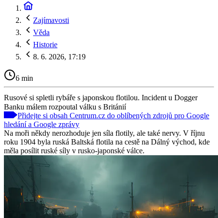
Zajímavosti
Věda
Historie
8. 6. 2026, 17:19
6 min
Rusové si spletli rybáře s japonskou flotilou. Incident u Dogger
Banku málem rozpoutal válku s Británií
Přidejte si obsah Centrum.cz do oblíbených zdrojů pro Google
hledání a Google zprávy
Na moři někdy nerozhoduje jen síla flotily, ale také nervy. V říjnu
roku 1904 byla ruská Baltská flotila na cestě na Dálný východ, kde
měla posílit ruské síly v rusko-japonské válce.