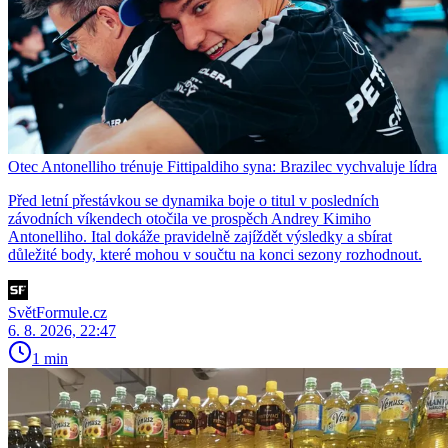
Otec Antonelliho trénuje Fittipaldiho syna: Brazilec vychvaluje lídra
Před letní přestávkou se dynamika boje o titul v posledních
závodních víkendech otočila ve prospěch Andrey Kimiho
Antonelliho. Ital dokáže pravidelně zajíždět výsledky a sbírat
důležité body, které mohou v součtu na konci sezony rozhodnout.
SvětFormule.cz
6. 8. 2026, 22:47
1 min