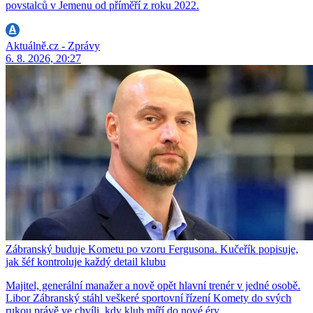
povstalců v Jemenu od příměří z roku 2022.
Aktuálně.cz - Zprávy
6. 8. 2026, 20:27
Zábranský buduje Kometu po vzoru Fergusona. Kučeřík popisuje,
jak šéf kontroluje každý detail klubu
Majitel, generální manažer a nově opět hlavní trenér v jedné osobě.
Libor Zábranský stáhl veškeré sportovní řízení Komety do svých
rukou právě ve chvíli, kdy klub míří do nové éry.