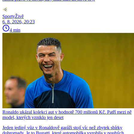
SportyŽivě
6. 8. 2026, 20:23
4 min
Ronaldo ukázal kolekci aut v hodnotě 700 milionů Kč. Patří mezi ně
model, kterých vzniklo jen deset
Jeden jediný vůz v Ronaldově garáži stojí víc než zbytek sbírky
dohromady. Je to Bugatti, které automobilka vyrobila v pouhých