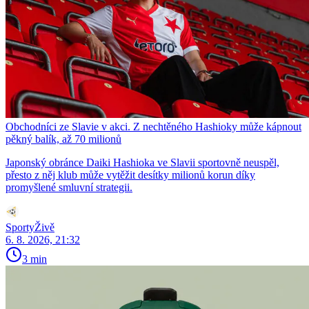
Obchodníci ze Slavie v akci. Z nechtěného Hashioky může kápnout
pěkný balík, až 70 milionů
Japonský obránce Daiki Hashioka ve Slavii sportovně neuspěl,
přesto z něj klub může vytěžit desítky milionů korun díky
promyšlené smluvní strategii.
SportyŽivě
6. 8. 2026, 21:32
3 min