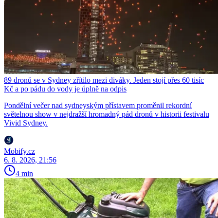
89 dronů se v Sydney zřítilo mezi diváky. Jeden stojí přes 60 tisíc
Kč a po pádu do vody je úplně na odpis
Pondělní večer nad sydneyským přístavem proměnil rekordní
světelnou show v nejdražší hromadný pád dronů v historii festivalu
Vivid Sydney.
Mobify.cz
6. 8. 2026, 21:56
4 min