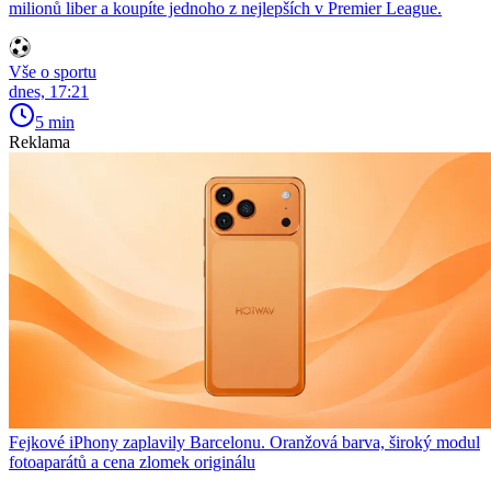
milionů liber a koupíte jednoho z nejlepších v Premier League.
Vše o sportu
dnes, 17:21
5 min
Reklama
Fejkové iPhony zaplavily Barcelonu. Oranžová barva, široký modul
fotoaparátů a cena zlomek originálu