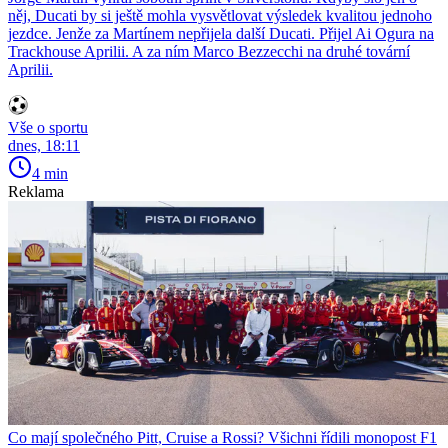
něj, Ducati by si ještě mohla vysvětlovat výsledek kvalitou jednoho
jezdce. Jenže za Martínem nepřijela další Ducati. Přijel Ai Ogura na
Trackhouse Aprilii. A za ním Marco Bezzecchi na druhé tovární
Aprilii.
Vše o sportu
dnes, 18:11
4 min
Reklama
Co mají společného Pitt, Cruise a Rossi? Všichni řídili monopost F1