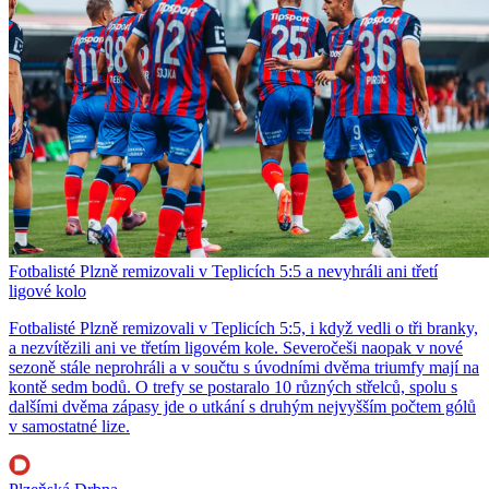
Fotbalisté Plzně remizovali v Teplicích 5:5 a nevyhráli ani třetí
ligové kolo
Fotbalisté Plzně remizovali v Teplicích 5:5, i když vedli o tři branky,
a nezvítězili ani ve třetím ligovém kole. Severočeši naopak v nové
sezoně stále neprohráli a v součtu s úvodními dvěma triumfy mají na
kontě sedm bodů. O trefy se postaralo 10 různých střelců, spolu s
dalšími dvěma zápasy jde o utkání s druhým nejvyšším počtem gólů
v samostatné lize.