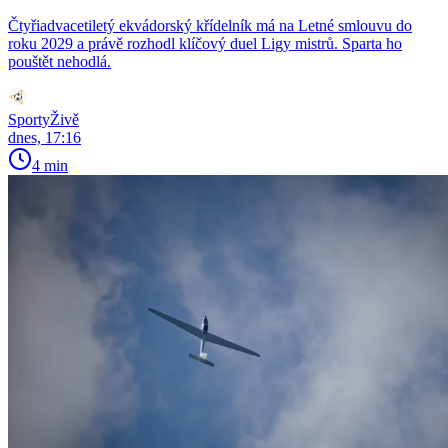
Čtyřiadvacetiletý ekvádorský křídelník má na Letné smlouvu do
roku 2029 a právě rozhodl klíčový duel Ligy mistrů. Sparta ho
pouštět nehodlá.
SportyŽivě
dnes, 17:16
4 min