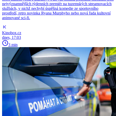
nejvýznamnějších týdenních premiér na tuzemských streamovacích
službách, v nichž nechybí úspěšná komedie ze sportovního
prostředí, retro novinka Ryana Murphyho nebo nová řada kultovní
animované sci-fi.
Kinobox.cz
dnes, 17:03
3 min