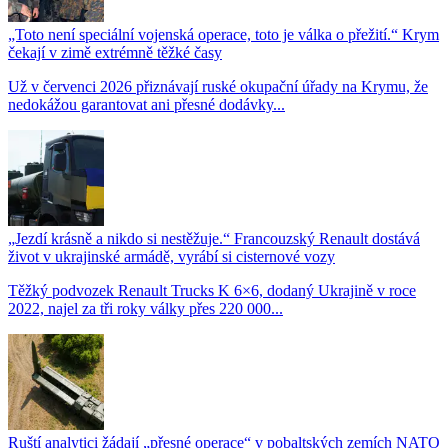
„Toto není speciální vojenská operace, toto je válka o přežití.“ Krym
čekají v zimě extrémně těžké časy
Už v červenci 2026 přiznávají ruské okupační úřady na Krymu, že
nedokážou garantovat ani přesné dodávky...
„Jezdí krásně a nikdo si nestěžuje.“ Francouzský Renault dostává
život v ukrajinské armádě, vyrábí si cisternové vozy
Těžký podvozek Renault Trucks K 6×6, dodaný Ukrajině v roce
2022, najel za tři roky války přes 220 000...
Ruští analytici žádají „přesné operace“ v pobaltských zemích NATO