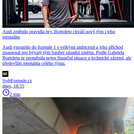
Audi změnilo pravidla hry. Bortoleto chválí nový tým i jeho
mentalitu
Audi vstoupilo do formule 1 s velkými ambicemi a jeho příchod
znamenal pro bývalý tým Sauber zásadní změnu. Podle Gabriela
Bortoleta se proměnila nejen finanční situace a technické zázemí, ale
především mentalita celého týmu.
SvětFormule.cz
dnes, 18:55
2 min