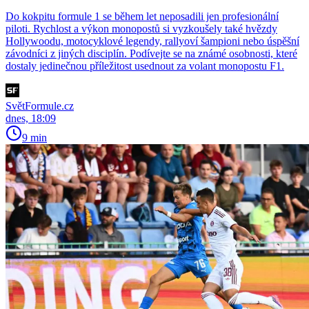
Do kokpitu formule 1 se během let neposadili jen profesionální
piloti. Rychlost a výkon monopostů si vyzkoušely také hvězdy
Hollywoodu, motocyklové legendy, rallyoví šampioni nebo úspěšní
závodníci z jiných disciplín. Podívejte se na známé osobnosti, které
dostaly jedinečnou příležitost usednout za volant monopostu F1.
SvětFormule.cz
dnes, 18:09
9 min