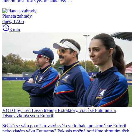
mohou příští rok vytvořit silné trsy …
Planeta zahrady
dnes, 17:05
3 min
VOD tipy: Ted Lasso trénuje Extraktory, vrací se Futurama a
Disney zkouší svou Euforii
Stýská se vám po mistrovství světa ve fotbale, po skončené Euforii
nebo zlatém věku Futuramy? Pak vás možná potěšíme shrnutím těch