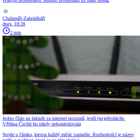
velkým problémem. Mnoho prostředků už máte doma.
Chalupáři-Zahrádkáři
dnes, 18:28
2 min
Jedno číslo na faktuře za internet prozradí, jestli (ne)přeplácíte.
Většina Čechů ho nikdy nekontrolovala
Nejde o částku, kterou každý měsíc zaplatíte. Rozhodující je název