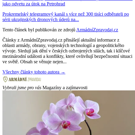
jako odvetu za útok na Petrohrad
Prokremelský telegramový kanál s více než 300 tisíci odběrateli po
sérii ukrajinských dronových úderů na...
Tento článek byl publikován ze zdrojů
ArmádníZpravodaj.cz
Články z ArmádníZpravodaj.cz přinášejí aktuální informace z
oblasti armády, obrany, vojenských technologií a geopolitického
vývoje. Sledují jak dění v českých ozbrojených silách, tak i klíčové
mezinárodní události a konflikty, které ovlivňují bezpečnostní situaci
ve světě. Obsah se věnuje nejen...
Všechny články tohoto autora →
Vybrali jsme pro vás
Magazíny a zajímavosti