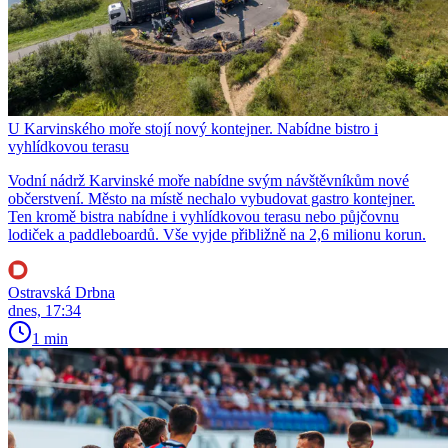
U Karvinského moře stojí nový kontejner. Nabídne bistro i
vyhlídkovou terasu
Vodní nádrž Karvinské moře nabídne svým návštěvníkům nové
občerstvení. Město na místě nechalo vybudovat gastro kontejner.
Ten kromě bistra nabídne i vyhlídkovou terasu nebo půjčovnu
lodiček a paddleboardů. Vše vyjde přibližně na 2,6 milionu korun.
Ostravská Drbna
dnes, 17:34
1 min