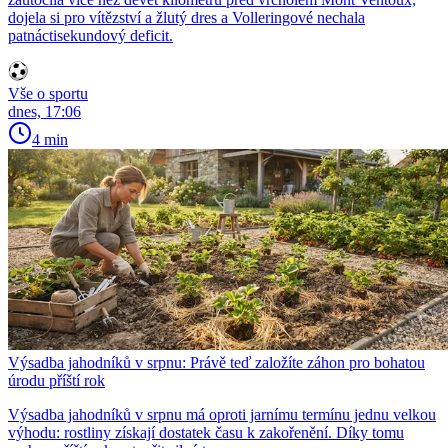
dojela si pro vítězství a žlutý dres a Volleringové nechala
patnáctisekundový deficit.
Vše o sportu
dnes, 17:06
4 min
Výsadba jahodníků v srpnu: Právě teď založíte záhon pro bohatou
úrodu příští rok
Výsadba jahodníků v srpnu má oproti jarnímu termínu jednu velkou
výhodu: rostliny získají dostatek času k zakořenění. Díky tomu