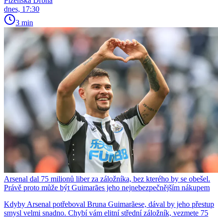
Plzeňská Drbna
dnes, 17:30
3 min
Arsenal dal 75 milionů liber za záložníka, bez kterého by se obešel.
Právě proto může být Guimarães jeho nejnebezpečnějším nákupem
Kdyby Arsenal potřeboval Bruna Guimarãese, dával by jeho přestup
smysl velmi snadno. Chybí vám elitní střední záložník, vezmete 75