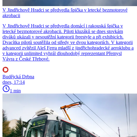
V Jindřichově Hradci se předvedla špička v letecké bezmotorové
akrobacii
V Jindřichově Hradci se předvedla domácí i rakouská špička v
letecké bezmotorové akrobacii. Piloti kluzáků se dnes stovkám
diváků ukázali v nesoutěžní kategorii freestyle a při exhibicích.
Dvacítka pilotů soutěžila od středy ve dvou kategoriích. V kategorii
advanced zvítězil Aleš Ferra mladší z jindřichohradecké aeroklubu a
v kategorii unlimited vyhrál dlouhodobý reprezentant Přemysl
Vávra z České Třebové.
Budějcká Drbna
dnes, 17:14
1 min