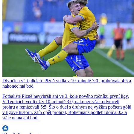
Divočina v Teplicích. Plzeň vedla v 10. minutě 3:0, prohrávala 4:5 a
nakonec má bod
Fotbalisté Plzně nevyhráli ani ve 3. kole nového ročníku první ligy.
V Teplicích vedli už v 10. minutě 3:0, nakonec však odvraceli
prohru a remizovali 5:5. Šlo o duel s druhým nejvyšším počtem gólů
v ligové historii. Zlín opět prohrál, Bohemians podlehl doma 0:2 a
stále nemá ani bod.