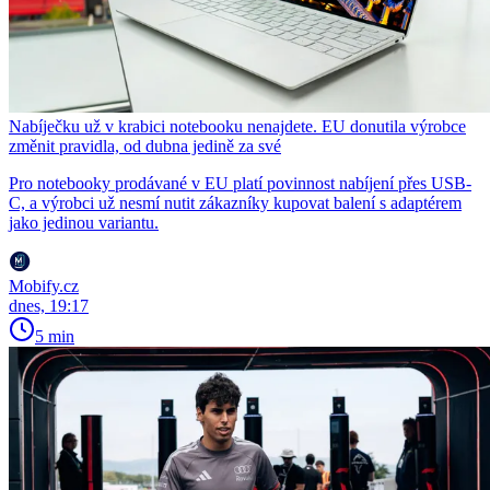
Nabíječku už v krabici notebooku nenajdete. EU donutila výrobce
změnit pravidla, od dubna jedině za své
Pro notebooky prodávané v EU platí povinnost nabíjení přes USB-
C, a výrobci už nesmí nutit zákazníky kupovat balení s adaptérem
jako jedinou variantu.
Mobify.cz
dnes, 19:17
5 min