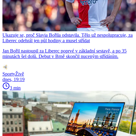
Ukazuje se, proč Slavia Bořila odstavila. Tělo už nespolupracuje, za
Liberec odehrál jen půl hodiny a musel střídat
Jan Bořil nastoupil za Liberec poprvé v základní sestavě, a po 35
minutách šel dolů. Debut v Brně skončil nuceným střídáním.
SportyŽivě
dnes, 19:19
3 min