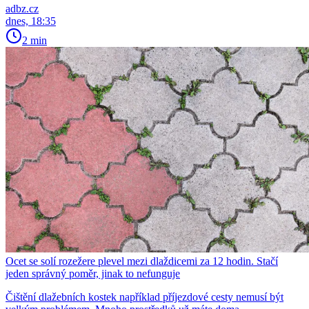
adbz.cz
dnes, 18:35
2 min
Ocet se solí rozežere plevel mezi dlaždicemi za 12 hodin. Stačí
jeden správný poměr, jinak to nefunguje
Čištění dlažebních kostek například příjezdové cesty nemusí být