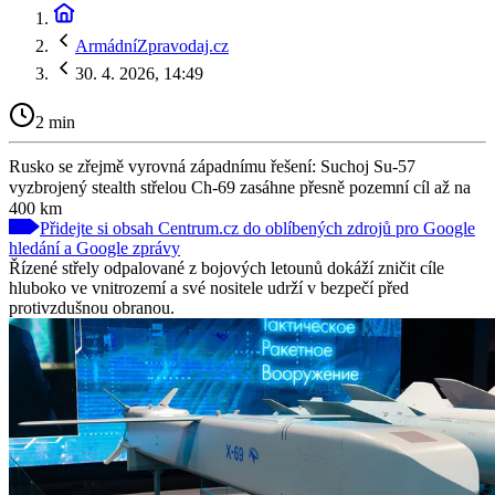
ArmádníZpravodaj.cz
30. 4. 2026, 14:49
2 min
Rusko se zřejmě vyrovná západnímu řešení: Suchoj Su-57
vyzbrojený stealth střelou Ch-69 zasáhne přesně pozemní cíl až na
400 km
Přidejte si obsah Centrum.cz do oblíbených zdrojů pro Google
hledání a Google zprávy
Řízené střely odpalované z bojových letounů dokáží zničit cíle
hluboko ve vnitrozemí a své nositele udrží v bezpečí před
protivzdušnou obranou.