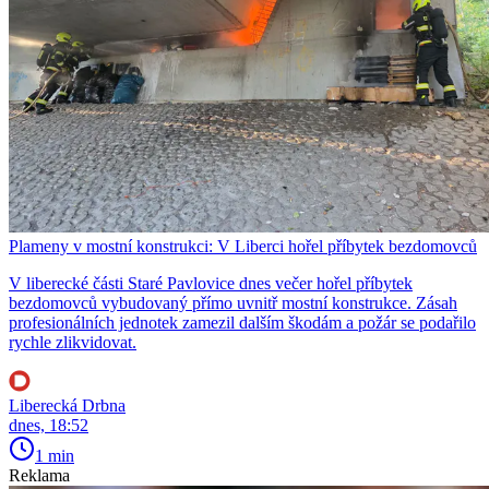
Plameny v mostní konstrukci: V Liberci hořel příbytek bezdomovců
V liberecké části Staré Pavlovice dnes večer hořel příbytek
bezdomovců vybudovaný přímo uvnitř mostní konstrukce. Zásah
profesionálních jednotek zamezil dalším škodám a požár se podařilo
rychle zlikvidovat.
Liberecká Drbna
dnes, 18:52
1 min
Reklama