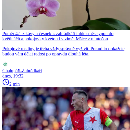
Poměr 4:1 z kávy a česneku: zahrádkáři tuhle směs sypou do
květináčů a pokojovky kvetou i v zimě. Mšice z ní utečou
Pokojové rostliny je třeba vždy správně vyživit. Pokud to dokážete,
budou vám dělat radost po opravdu dlouhá léta.
Chalupáři-Zahrádkáři
dnes, 19:32
2 min