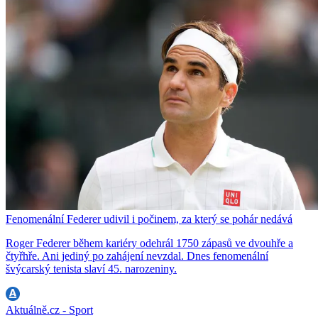
Fenomenální Federer udivil i počinem, za který se pohár nedává
Roger Federer během kariéry odehrál 1750 zápasů ve dvouhře a
čtyřhře. Ani jediný po zahájení nevzdal. Dnes fenomenální
švýcarský tenista slaví 45. narozeniny.
Aktuálně.cz - Sport