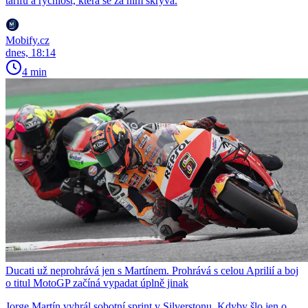
tarifu a rychlost, která se za ním skrývá.
Mobify.cz
dnes, 18:14
4 min
Ducati už neprohrává jen s Martínem. Prohrává s celou Aprilií a boj
o titul MotoGP začíná vypadat úplně jinak
Jorge Martín vyhrál sobotní sprint v Silverstonu. Kdyby šlo jen o