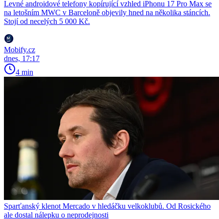
Levné androidové telefony kopírující vzhled iPhonu 17 Pro Max se
na letošním MWC v Barceloně objevily hned na několika stáncích.
Stojí od necelých 5 000 Kč.
Mobify.cz
dnes, 17:17
4 min
Sparťanský klenot Mercado v hledáčku velkoklubů. Od Rosického
ale dostal nálepku o neprodejnosti