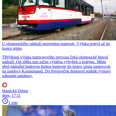
U olomouckého nádraží nepojedou tramvaje. Výluka potrvá až do
konce srpna
Třítýdenní výluka tramvajového provozu čeká olomoucké hlavní
nádraží. Od zítřka tam začne výměna výhybek a kolejnic. Místo
před nádražní budovou budou tramvaje do konce srpna zastavovat
na zastávce Kosmonautů. Do Pavloviček dopravní podnik vypraví
náhradní autobusy.
Hanácká Drbna
dnes, 17:11
1 min