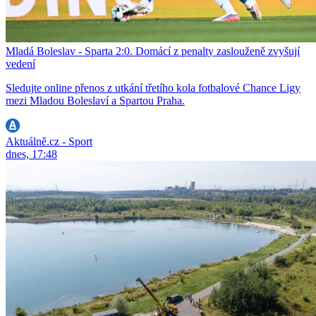
Mladá Boleslav - Sparta 2:0. Domácí z penalty zaslouženě zvyšují
vedení
Sledujte online přenos z utkání třetího kola fotbalové Chance Ligy
mezi Mladou Boleslaví a Spartou Praha.
Aktuálně.cz - Sport
dnes, 17:48