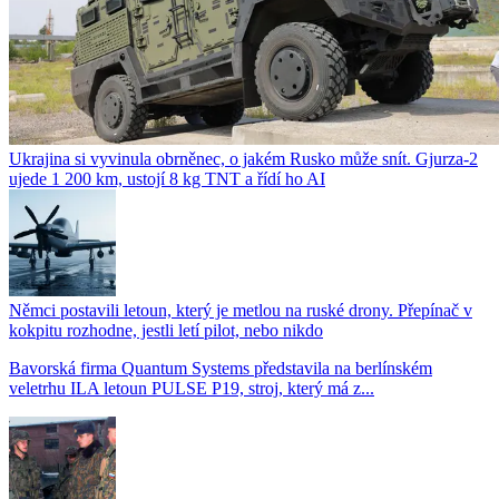
Ukrajina si vyvinula obrněnec, o jakém Rusko může snít. Gjurza-2
ujede 1 200 km, ustojí 8 kg TNT a řídí ho AI
Němci postavili letoun, který je metlou na ruské drony. Přepínač v
kokpitu rozhodne, jestli letí pilot, nebo nikdo
Bavorská firma Quantum Systems představila na berlínském
veletrhu ILA letoun PULSE P19, stroj, který má z...