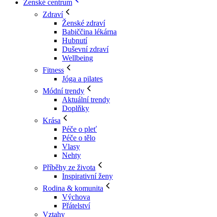
Ženské centrum
Zdraví
Ženské zdraví
Babiččina lékárna
Hubnutí
Duševní zdraví
Wellbeing
Fitness
Jóga a pilates
Módní trendy
Aktuální trendy
Doplňky
Krása
Péče o pleť
Péče o tělo
Vlasy
Nehty
Příběhy ze života
Inspirativní ženy
Rodina & komunita
Výchova
Přátelství
Vztahy