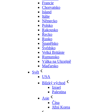
Francie
Chorvatsko
Island
Itálie
Německo
Polsko
Rakousko
Řecko
Rusko
Španělsko
Švédsko
Velká Británie
Rumunsko
Válka na Ukrajině
Maďarsko
Svět
USA
Blízký východ
Izrael
Palestina
Asie
Čína
Jižní Korea