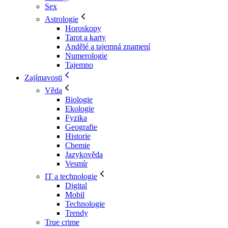
Sex
Astrologie
Horoskopy
Tarot a karty
Andělé a tajemná znamení
Numerologie
Tajemno
Zajímavosti
Věda
Biologie
Ekologie
Fyzika
Geografie
Historie
Chemie
Jazykověda
Vesmír
IT a technologie
Digital
Mobil
Technologie
Trendy
True crime