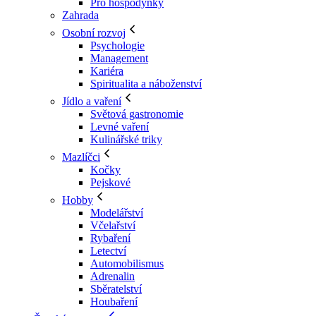
Pro hospodyňky
Zahrada
Osobní rozvoj
Psychologie
Management
Kariéra
Spiritualita a náboženství
Jídlo a vaření
Světová gastronomie
Levné vaření
Kulinářské triky
Mazlíčci
Kočky
Pejskové
Hobby
Modelářství
Včelařství
Rybaření
Letectví
Automobilismus
Adrenalin
Sběratelství
Houbaření