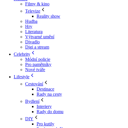
Filmy & kino
Televize
Reality show
Hudba
Hry
Literatura
Výtvarné umění
Divadlo
Digi a stream
Celebrity
Módní policie
Pro pamětníky
Nové tváře
Lifestyle
Cestování
Destinace
Rady na cesty
Bydlení
Interiery
Rady do domu
DIY
Pro kutily