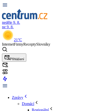
neděle 9. 8.
ne 9. 8.
21°C
Internet
Firmy
Recepty
Slovníky
Přihlášení
Zprávy
Domácí
Regionální