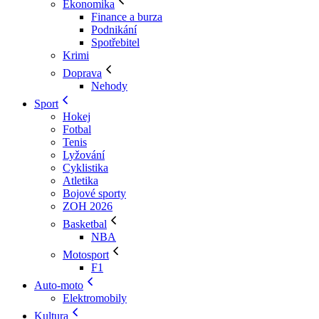
Ekonomika
Finance a burza
Podnikání
Spotřebitel
Krimi
Doprava
Nehody
Sport
Hokej
Fotbal
Tenis
Lyžování
Cyklistika
Atletika
Bojové sporty
ZOH 2026
Basketbal
NBA
Motosport
F1
Auto-moto
Elektromobily
Kultura