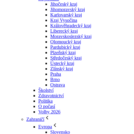
Jihočeský kraj
Jihomoravský kraj
Karlovarský kraj
Kraj Vysočina
Králověhradecký kraj
Liberecký kraj
Moravskoslezský kraj
Olomoucký kraj
Pardubický kraj
Plzeňský kraj
Středočeský kraj
Ústecký kraj
Zlínský kraj
Praha
Brno
Ostrava
Školství
Zdravotnictví
Politika
O počasí
Volby 2026
Zahraničí
Evropa
Slovensko