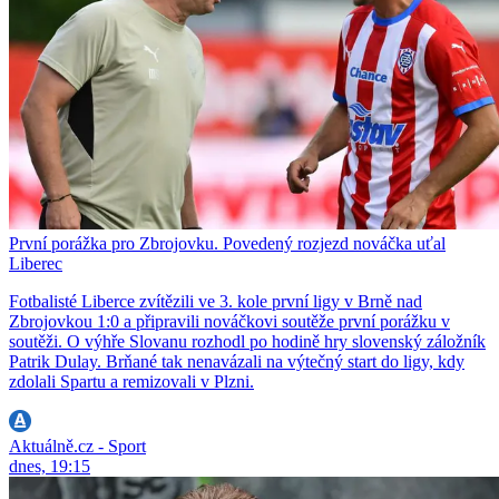
První porážka pro Zbrojovku. Povedený rozjezd nováčka uťal
Liberec
Fotbalisté Liberce zvítězili ve 3. kole první ligy v Brně nad
Zbrojovkou 1:0 a připravili nováčkovi soutěže první porážku v
soutěži. O výhře Slovanu rozhodl po hodině hry slovenský záložník
Patrik Dulay. Brňané tak nenavázali na výtečný start do ligy, kdy
zdolali Spartu a remizovali v Plzni.
Aktuálně.cz - Sport
dnes, 19:15