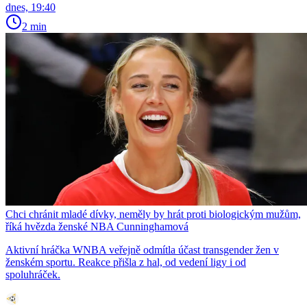
dnes, 19:40
2 min
Chci chránit mladé dívky, neměly by hrát proti biologickým mužům,
říká hvězda ženské NBA Cunninghamová
Aktivní hráčka WNBA veřejně odmítla účast transgender žen v
ženském sportu. Reakce přišla z hal, od vedení ligy i od
spoluhráček.