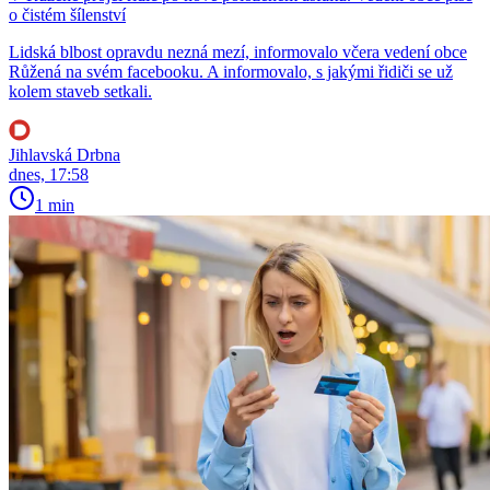
o čistém šílenství
Lidská blbost opravdu nezná mezí, informovalo včera vedení obce
Růžená na svém facebooku. A informovalo, s jakými řidiči se už
kolem staveb setkali.
Jihlavská Drbna
dnes, 17:58
1 min