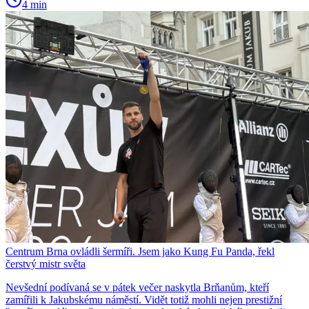
4 min
Centrum Brna ovládli šermíři. Jsem jako Kung Fu Panda, řekl
čerstvý mistr světa
Nevšední podívaná se v pátek večer naskytla Brňanům, kteří
zamířili k Jakubskému náměstí. Vidět totiž mohli nejen prestižní