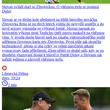
Slovan ovládl duel se Zbrojovkou. O vítěznou trefu se postaral
Dulay
Slovan se ve třetím kole představil na hřišti ligového nováčka.
Zbrojovka Brno se po třech letech vrátila do nejvyšší soutěže a do
nové sezony vstoupila ve výborné formě. Slovan naopak po
bojovném výkonu proti Teplicím chtěl znovu naskočit na vítěznou
vlnu. V úvodu duelu hlavní sudí po zásahu videorozhodčího zrušil
udělenou červenou kartu pro Zbrojovku. První půle tak skončila
bezbrankově, přesto si oba celky ve velmi náročném utkání
vypracovaly řadu příležitostí. Zlom přišel ve druhé půli, kdy se po
dlouhém vhazování dostal k hlavičce Patrik Dulay a Slovanu tak
zařídil jedinou a zároveň vítěznou trefu.
Liberecká Drbna
dnes, 19:24
2 min