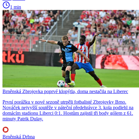
1 min
Brněnská Zbrojovka poprvé klopýtla, doma nestačila na Liberec
První porážku v nové sezoně utrpěli fotbalisté Zbrojovky Brno.
Nováček nejvyšší soutěže v páteční předehrávce 3. kola podlehl na
domácím stadionu Liberci 0:1. Hostům zajistil tři body gólem z 61.
minuty Patrik Dulay.
Brněnská Drbna