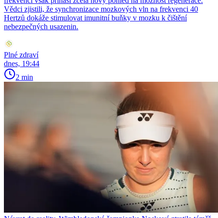
frekvenci však přináší zcela nový pohled na možnost regenerace.
Vědci zjistili, že synchronizace mozkových vln na frekvenci 40
Hertzů dokáže stimulovat imunitní buňky v mozku k čištění
nebezpečných usazenin.
Plné zdraví
dnes, 19:44
2 min