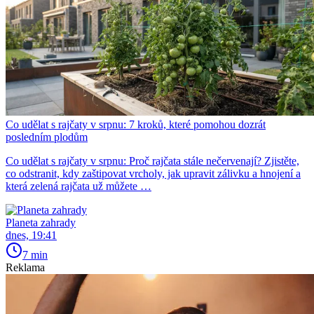
Co udělat s rajčaty v srpnu: 7 kroků, které pomohou dozrát
posledním plodům
Co udělat s rajčaty v srpnu: Proč rajčata stále nečervenají? Zjistěte,
co odstranit, kdy zaštipovat vrcholy, jak upravit zálivku a hnojení a
která zelená rajčata už můžete …
Planeta zahrady
dnes, 19:41
7 min
Reklama