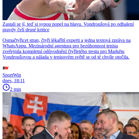
Zastali se jí, teď si sypou popel na hlavu. Vondroušová po odhalení
pravdy čelí drsné kritice
Osmačtyřicet stran, čtyři lékařští experti a jedna textová zpráva na
WhatsAppu. Mezinárodní agentura pro bezúhonnost tenisu
zveřejnila kompletní odůvodnění čtyřletého trestu pro Markétu
Vondroušovou a nálada v tenisovém světě se od té chvíle otočila.
SportWin
dnes, 18:11
2 min