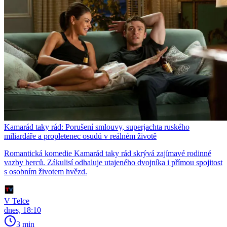
Kamarád taky rád: Porušení smlouvy, superjachta ruského
miliardáře a propletenec osudů v reálném životě
Romantická komedie Kamarád taky rád skrývá zajímavé rodinné
vazby herců. Zákulisí odhaluje utajeného dvojníka i přímou spojitost
s osobním životem hvězd.
V Telce
dnes, 18:10
3 min