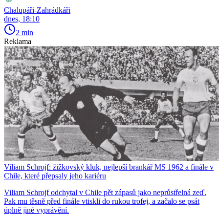
Chalupáři-Zahrádkáři
dnes, 18:10
2 min
Reklama
Viliam Schrojf: žižkovský kluk, nejlepší brankář MS 1962 a finále v
Chile, které přepsaly jeho kariéru
Viliam Schrojf odchytal v Chile pět zápasů jako neprůstřelná zeď.
Pak mu těsně před finále vtiskli do rukou trofej, a začalo se psát
úplně jiné vyprávění.