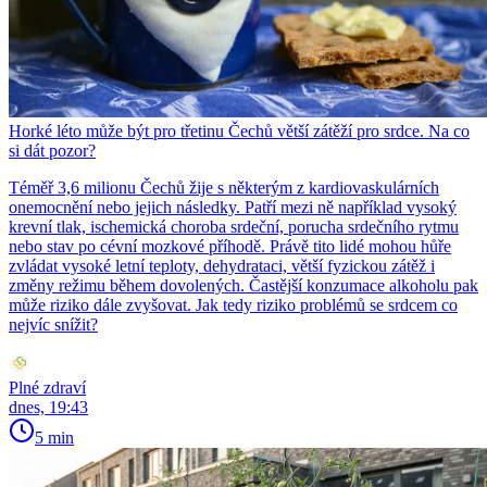
Horké léto může být pro třetinu Čechů větší zátěží pro srdce. Na co
si dát pozor?
Téměř 3,6 milionu Čechů žije s některým z kardiovaskulárních
onemocnění nebo jejich následky. Patří mezi ně například vysoký
krevní tlak, ischemická choroba srdeční, porucha srdečního rytmu
nebo stav po cévní mozkové příhodě. Právě tito lidé mohou hůře
zvládat vysoké letní teploty, dehydrataci, větší fyzickou zátěž i
změny režimu během dovolených. Častější konzumace alkoholu pak
může riziko dále zvyšovat. Jak tedy riziko problémů se srdcem co
nejvíc snížit?
Plné zdraví
dnes, 19:43
5 min