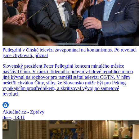
Pellegrini v čínské televizi zavzpomínal na komunismus. Po revoluci
jsme chybovali, přiznal
Slovenský prezident Peter Pellegrini koncem minulého měsíce
navštívil Čínu. V rámci třídenního pobytu v lidové republice mimo
jiné kývnul na rozhovor pro tamější státní televizi CGTN. V něm
nešetřil chválou Číny, sliby, že Slovensko může být pro Peking
vynikajícím prostředníkem, a zkritizoval vývoj po sametové
revoluci.
Aktuálně.cz - Zprávy
dnes, 18:11