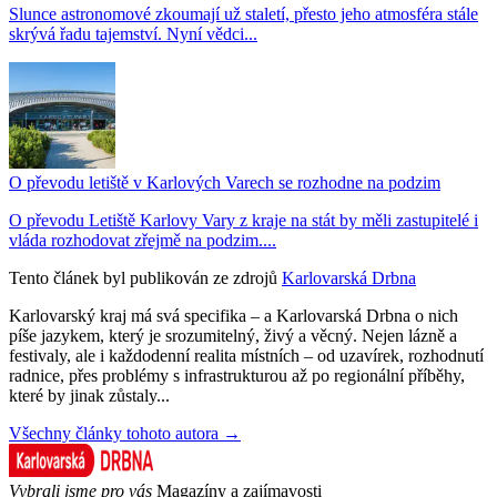
Slunce astronomové zkoumají už staletí, přesto jeho atmosféra stále
skrývá řadu tajemství. Nyní vědci...
O převodu letiště v Karlových Varech se rozhodne na podzim
O převodu Letiště Karlovy Vary z kraje na stát by měli zastupitelé i
vláda rozhodovat zřejmě na podzim....
Tento článek byl publikován ze zdrojů
Karlovarská Drbna
Karlovarský kraj má svá specifika – a Karlovarská Drbna o nich
píše jazykem, který je srozumitelný, živý a věcný. Nejen lázně a
festivaly, ale i každodenní realita místních – od uzavírek, rozhodnutí
radnice, přes problémy s infrastrukturou až po regionální příběhy,
které by jinak zůstaly...
Všechny články tohoto autora →
Vybrali jsme pro vás
Magazíny a zajímavosti