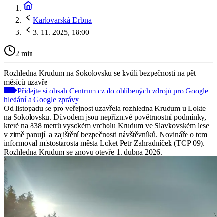
Karlovarská Drbna
3. 11. 2025, 18:00
2 min
Rozhledna Krudum na Sokolovsku se kvůli bezpečnosti na pět
měsíců uzavře
Přidejte si obsah Centrum.cz do oblíbených zdrojů pro Google
hledání a Google zprávy
Od listopadu se pro veřejnost uzavřela rozhledna Krudum u Lokte
na Sokolovsku. Důvodem jsou nepříznivé povětrnostní podmínky,
které na 838 metrů vysokém vrcholu Krudum ve Slavkovském lese
v zimě panují, a zajištění bezpečnosti návštěvníků. Novináře o tom
informoval místostarosta města Loket Petr Zahradníček (TOP 09).
Rozhledna Krudum se znovu otevře 1. dubna 2026.