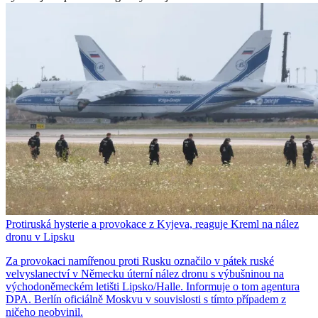
Protiruská hysterie a provokace z Kyjeva, reaguje Kreml na nález
dronu v Lipsku
Za provokaci namířenou proti Rusku označilo v pátek ruské
velvyslanectví v Německu úterní nález dronu s výbušninou na
východoněmeckém letišti Lipsko/Halle. Informuje o tom agentura
DPA. Berlín oficiálně Moskvu v souvislosti s tímto případem z
ničeho neobvinil.