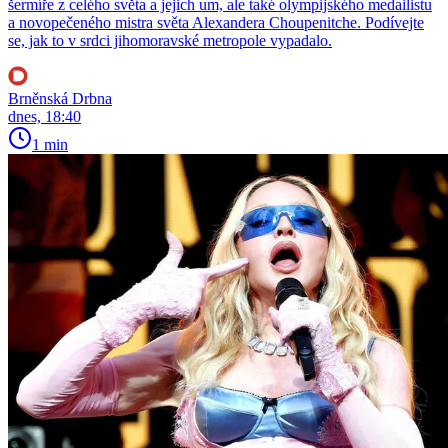
šermíře z celého světa a jejich um, ale také olympijského medailistu
a novopečeného mistra světa Alexandera Choupenitche. Podívejte
se, jak to v srdci jihomoravské metropole vypadalo.
Brněnská Drbna
dnes, 18:40
1 min