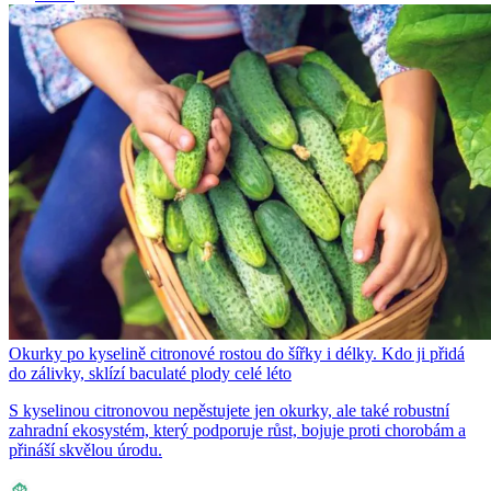
Okurky po kyselině citronové rostou do šířky i délky. Kdo ji přidá
do zálivky, sklízí baculaté plody celé léto
S kyselinou citronovou nepěstujete jen okurky, ale také robustní
zahradní ekosystém, který podporuje růst, bojuje proti chorobám a
přináší skvělou úrodu.