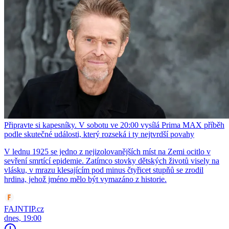
Připravte si kapesníky. V sobotu ve 20:00 vysílá Prima MAX příběh
podle skutečné události, který rozseká i ty nejtvrdší povahy
V lednu 1925 se jedno z nejizolovanějších míst na Zemi ocitlo v
sevření smrtící epidemie. Zatímco stovky dětských životů visely na
vlásku, v mrazu klesajícím pod minus čtyřicet stupňů se zrodil
hrdina, jehož jméno mělo být vymazáno z historie.
FAJNTIP.cz
dnes, 19:00