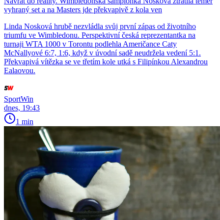
Návrat do reality. Wimbledonská šampionka Nosková ztratila téměř
vyhraný set a na Masters jde překvapivě z kola ven
Linda Nosková hrubě nezvládla svůj první zápas od životního
triumfu ve Wimbledonu. Perspektivní česká reprezentantka na
turnaji WTA 1000 v Torontu podlehla Američance Caty
McNallyové 6:7, 1:6, když v úvodní sadě neudržela vedení 5:1.
Překvapivá vítězka se ve třetím kole utká s Filipínkou Alexandrou
Ealaovou.
SportWin
dnes, 19:43
1 min