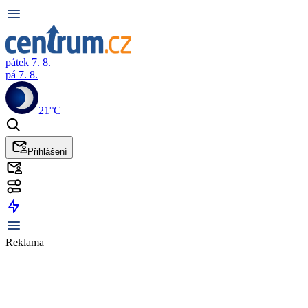
pátek 7. 8.
pá 7. 8.
21°C
Přihlášení
Reklama