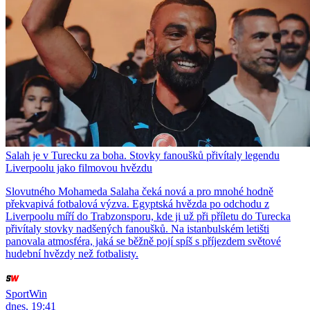
Salah je v Turecku za boha. Stovky fanoušků přivítaly legendu
Liverpoolu jako filmovou hvězdu
Slovutného Mohameda Salaha čeká nová a pro mnohé hodně
překvapivá fotbalová výzva. Egyptská hvězda po odchodu z
Liverpoolu míří do Trabzonsporu, kde ji už při příletu do Turecka
přivítaly stovky nadšených fanoušků. Na istanbulském letišti
panovala atmosféra, jaká se běžně pojí spíš s příjezdem světové
hudební hvězdy než fotbalisty.
SportWin
dnes, 19:41