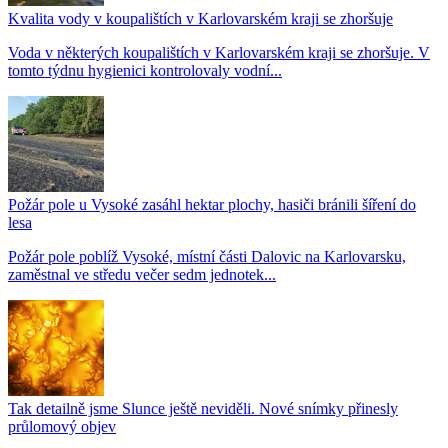
Kvalita vody v koupalištích v Karlovarském kraji se zhoršuje
Voda v některých koupalištích v Karlovarském kraji se zhoršuje. V
tomto týdnu hygienici kontrolovaly vodní...
Požár pole u Vysoké zasáhl hektar plochy, hasiči bránili šíření do
lesa
Požár pole poblíž Vysoké, místní části Dalovic na Karlovarsku,
zaměstnal ve středu večer sedm jednotek...
Tak detailně jsme Slunce ještě neviděli. Nové snímky přinesly
průlomový objev