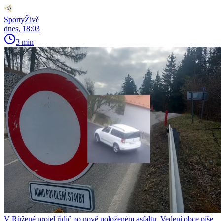
SportyŽivě
dnes, 18:03
3 min
V Růžené projel řidič po nově položeném asfaltu. Vedení obce píše