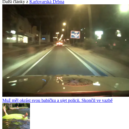
Další články z
Karlovarská Drbna
Muž měl okrást svou babičku a ujet policii. Skončil ve vazbě