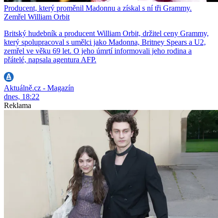
Producent, který proměnil Madonnu a získal s ní tři Grammy.
Zemřel William Orbit
Britský hudebník a producent William Orbit, držitel ceny Grammy,
který spolupracoval s umělci jako Madonna, Britney Spears a U2,
zemřel ve věku 69 let. O jeho úmrtí informovali jeho rodina a
přátelé, napsala agentura AFP.
Aktuálně.cz - Magazín
dnes, 18:22
Reklama