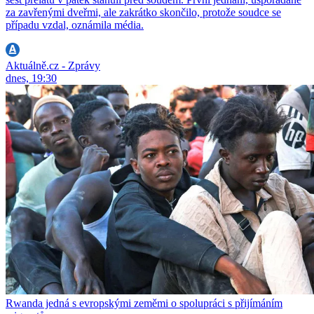
za zavřenými dveřmi, ale zakrátko skončilo, protože soudce se
případu vzdal, oznámila média.
Aktuálně.cz - Zprávy
dnes, 19:30
Rwanda jedná s evropskými zeměmi o spolupráci s přijímáním