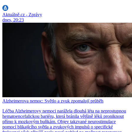
Aktuálně.cz - Zprávy
dnes, 20:23
Alzheimerova nemoc: Světlo a zvuk zpomalují průběh
Léčba Alzheimerovy nemoci narážela dlouhá léta na neprostupnou
hematoencefalickou bariéru, která bránila většině léků proniknout
přímo k mozkovým buňkám. Objev takzvané neurostimulace
pomocí blikajícího světla a zvukových impulsů o specifické