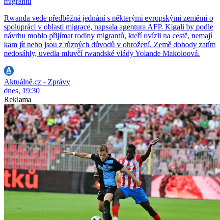
migrantů
Rwanda vede předběžná jednání s některými evropskými zeměmi o
spolupráci v oblasti migrace, napsala agentura AFP. Kigali by podle
návrhu mohlo přijímat rodiny migrantů, kteří uvízli na cestě, nemají
kam jít nebo jsou z různých důvodů v ohrožení. Země dohody zatím
nedosáhly, uvedla mluvčí rwandské vlády Yolande Makoloová.
Aktuálně.cz - Zprávy
dnes, 19:30
Reklama