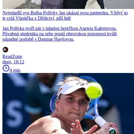
Nejmladší syn Bolka Polívky Jan ukázal svou partnerku. Vždyť to
je celá Vlastička z Dědictví, píší lidé
Jan Polívka tvoří pár s mladou herečkou Anetou Kalertovou.
Půvabná studentka na sebe poutá obrovskou pozornost kvůli
nápadné podobě s Dagmar Havlovou.
ReadZone
dnes, 18:12
4 min