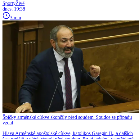
SportyŽivě
dnes, 19:38
3 min
Špičky arménské církve skončily před soudem. Soudce se případu
vzdal
Hlava Arménské apoštolské církve, katolikos Garegin II., a dalších
šest prelátů v pátek stanuli před soudem. První jednání, uspořádané