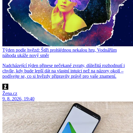
Týden podle hvězd: Štíři prohlédnou nekalou hru, Vodnářům
náhoda ukáže nový směr
Nadcházející týden přinese nečekané zvraty, důležitá rozhodnutí i
chvíle, kdy bude lepší dát na vlastní intuici než na názory okolí –
podívejte se, co si hvězdy připravily právě pro vaše znamení.
Žena.cz
9. 8. 2026, 19:40