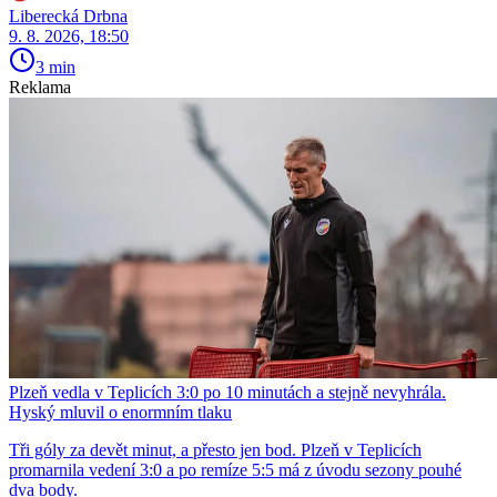
Liberecká Drbna
9. 8. 2026, 18:50
3 min
Reklama
Plzeň vedla v Teplicích 3:0 po 10 minutách a stejně nevyhrála.
Hyský mluvil o enormním tlaku
Tři góly za devět minut, a přesto jen bod. Plzeň v Teplicích
promarnila vedení 3:0 a po remíze 5:5 má z úvodu sezony pouhé
dva body.