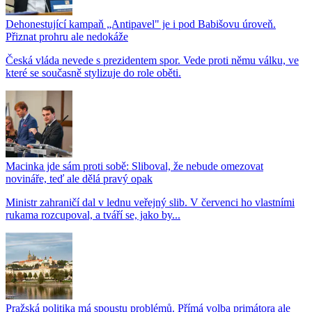
Dehonestující kampaň „Antipavel" je i pod Babišovu úroveň.
Přiznat prohru ale nedokáže
Česká vláda nevede s prezidentem spor. Vede proti němu válku, ve
které se současně stylizuje do role oběti.
Macinka jde sám proti sobě: Sliboval, že nebude omezovat
novináře, teď ale dělá pravý opak
Ministr zahraničí dal v lednu veřejný slib. V červenci ho vlastními
rukama rozcupoval, a tváří se, jako by...
Pražská politika má spoustu problémů. Přímá volba primátora ale