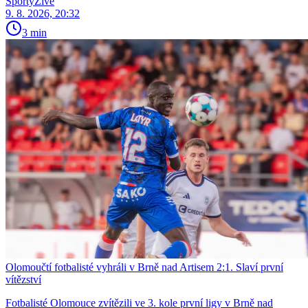
SportyŽivě
9. 8. 2026, 20:32
3 min
Olomoučtí fotbalisté vyhráli v Brně nad Artisem 2:1. Slaví první
vítězství
Fotbalisté Olomouce zvítězili ve 3. kole první ligy v Brně nad