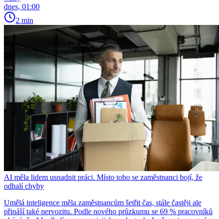
dnes, 01:00
2 min
AI měla lidem usnadnit práci. Místo toho se zaměstnanci bojí, že
odhalí chyby
Umělá inteligence měla zaměstnancům šetřit čas, stále častěji ale
přináší také nervozitu. Podle nového průzkumu se 69 % pracovníků