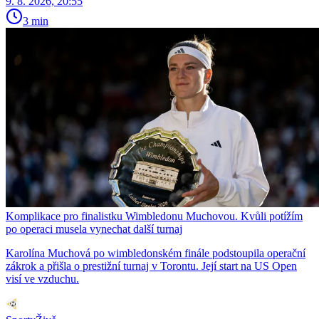
9. 8. 2026, 20:55
3 min
Komplikace pro finalistku Wimbledonu Muchovou. Kvůli potížím
po operaci musela vynechat další turnaj
Karolína Muchová po wimbledonském finále podstoupila operační
zákrok a přišla o prestižní turnaj v Torontu. Její start na US Open
visí ve vzduchu.