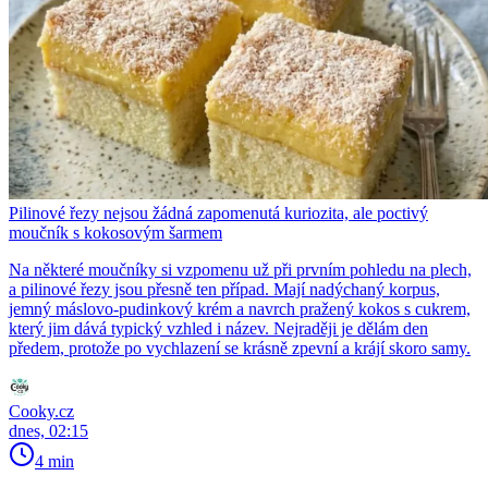
Pilinové řezy nejsou žádná zapomenutá kuriozita, ale poctivý
moučník s kokosovým šarmem
Na některé moučníky si vzpomenu už při prvním pohledu na plech,
a pilinové řezy jsou přesně ten případ. Mají nadýchaný korpus,
jemný máslovo-pudinkový krém a navrch pražený kokos s cukrem,
který jim dává typický vzhled i název. Nejraději je dělám den
předem, protože po vychlazení se krásně zpevní a krájí skoro samy.
Cooky.cz
dnes, 02:15
4 min