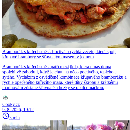
Bramborák s kuřecí směsí: Poctivá a rychlá večeře, která spojí
křupavé brambory se šťavnatým masem v jednom
Bramborák s kuřecí směsí patří mezi jídla, která u nás doma
spolehlivě zabodují, když je chuť na něco poctivého, teplého a
sytého. Vycházím z osvědčené kombinace křupavého bramboráku a
rychle opečeného kuřecího masa, které díky škrobu a krátkému
marinování zůstane šťavnaté a hezky se obalí omáčkou.
Cooky.cz
9. 8. 2026, 19:12
3 min