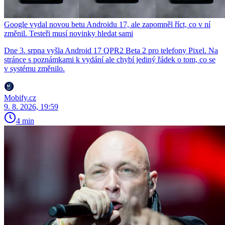
Google vydal novou betu Androidu 17, ale zapomněl říct, co v ní
změnil. Testeři musí novinky hledat sami
Dne 3. srpna vyšla Android 17 QPR2 Beta 2 pro telefony Pixel. Na
stránce s poznámkami k vydání ale chybí jediný řádek o tom, co se
v systému změnilo.
Mobify.cz
9. 8. 2026, 19:59
4 min