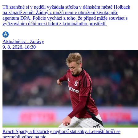
Tři zraněné si v neděli vyžádala střelba v dánském městě Holbaek
na západě země. Žádný z mužů není v ohrožení života, píše
agentura DPA. Policie vychází z toho, že případ může souviset s
vyřizováním účtů mezi lidmi z kriminálního prostředí.
Aktuálně.cz - Zprávy
9. 8. 2026, 18:30
Krach Sparty a historicky nejhorší statistiky. Letenští hráči se
nezmohli vůbec na nic