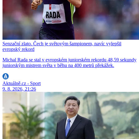
Senzační zlato. Čech je světovým šampionem, navíc vylepšil
evropský rekord
Michal Rada se stal v evropském juniorském rekordu 48,59 sekundy
juniorským mistrem světa v běhu na 400 metrů překážek.
Aktuálně.cz - Sport
9. 8. 2026, 21:26