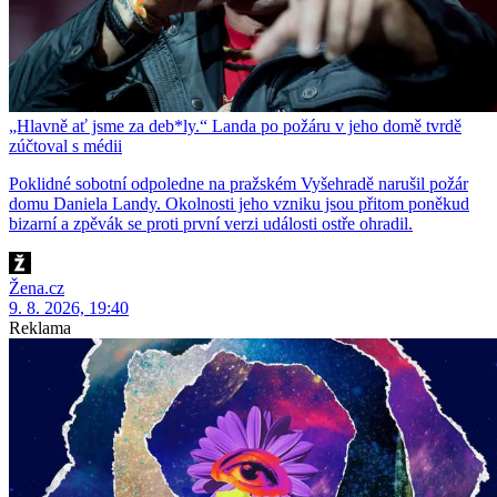
„Hlavně ať jsme za deb*ly.“ Landa po požáru v jeho domě tvrdě
zúčtoval s médii
Poklidné sobotní odpoledne na pražském Vyšehradě narušil požár
domu Daniela Landy. Okolnosti jeho vzniku jsou přitom poněkud
bizarní a zpěvák se proti první verzi události ostře ohradil.
Žena.cz
9. 8. 2026, 19:40
Reklama