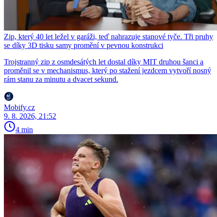
Zip, který 40 let ležel v garáži, teď nahrazuje stanové tyče. Tři pruhy
se díky 3D tisku samy promění v pevnou konstrukci
Trojstranný zip z osmdesátých let dostal díky MIT druhou šanci a
proměnil se v mechanismus, který po stažení jezdcem vytvoří nosný
rám stanu za minutu a dvacet sekund.
Mobify.cz
9. 8. 2026, 21:52
4 min