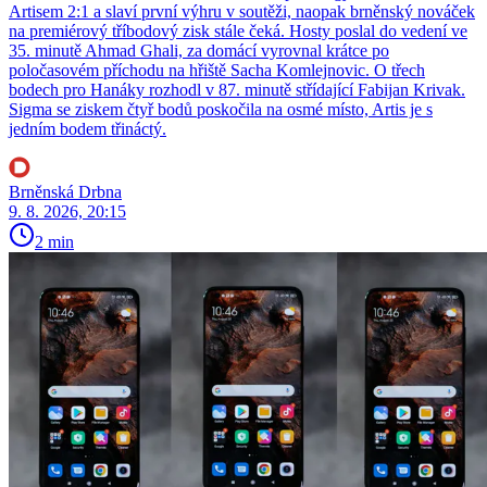
Artisem 2:1 a slaví první výhru v soutěži, naopak brněnský nováček
na premiérový tříbodový zisk stále čeká. Hosty poslal do vedení ve
35. minutě Ahmad Ghali, za domácí vyrovnal krátce po
poločasovém příchodu na hřiště Sacha Komlejnovic. O třech
bodech pro Hanáky rozhodl v 87. minutě střídající Fabijan Krivak.
Sigma se ziskem čtyř bodů poskočila na osmé místo, Artis je s
jedním bodem třináctý.
Brněnská Drbna
9. 8. 2026, 20:15
2 min