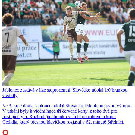
Jablonec zůstává v lize stoprocentní. Slovácko udolal 1:0 brankou
Cedidly
Ve 3. kole doma Jablonec udolal Slovácko jednobrankovou výhrou.
V utkání byly k vidění hned tři červené karty, z toho dvě pro
hostující tým. Rozhodující branku vstřelil po rohovém kopu
Cedidla, který přesnou hlavičkou rozjásal v 62. minutě Střelnici.