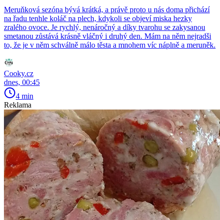
Meruňková sezóna bývá krátká, a právě proto u nás doma přichází
na řadu tenhle koláč na plech, kdykoli se objeví miska hezky
zralého ovoce. Je rychlý, nenáročný a díky tvarohu se zakysanou
smetanou zůstává krásně vláčný i druhý den. Mám na něm nejradši
to, že je v něm schválně málo těsta a mnohem víc náplně a meruněk.
Cooky.cz
dnes, 00:45
4 min
Reklama