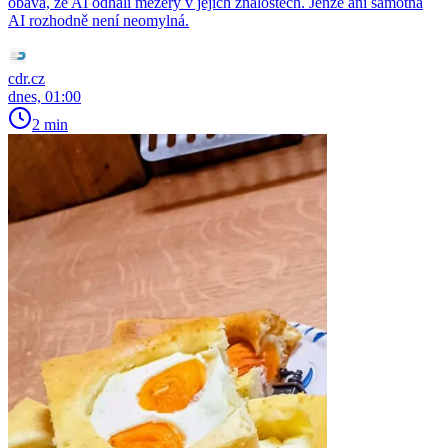
obává, že AI odhalí mezery v jejich znalostech. Jenže ani samotná
AI rozhodně není neomylná.
cdr.cz
dnes, 01:00
2 min