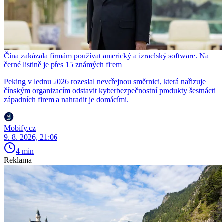
Čína zakázala firmám používat americký a izraelský software. Na
černé listině je přes 15 známých firem
Peking v lednu 2026 rozeslal neveřejnou směrnici, která nařizuje
čínským organizacím odstavit kyberbezpečnostní produkty šestnácti
západních firem a nahradit je domácími.
Mobify.cz
9. 8. 2026, 21:06
4 min
Reklama