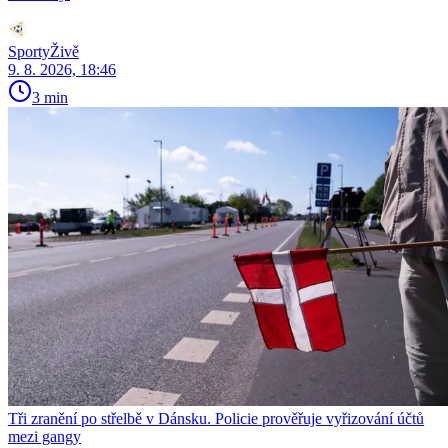
SportyŽivě
9. 8. 2026, 18:46
3 min
Tři zranění po střelbě v Dánsku. Policie prověřuje vyřizování účtů
mezi gangy