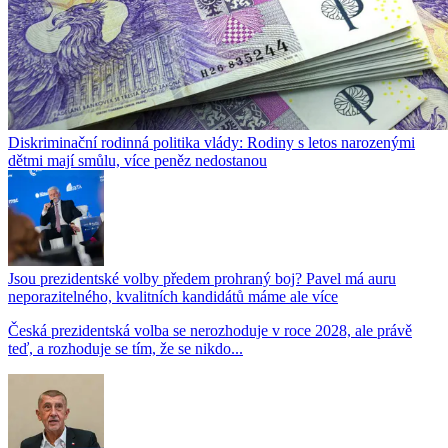
Diskriminační rodinná politika vlády: Rodiny s letos narozenými
dětmi mají smůlu, více peněz nedostanou
Jsou prezidentské volby předem prohraný boj? Pavel má auru
neporazitelného, kvalitních kandidátů máme ale více
Česká prezidentská volba se nerozhoduje v roce 2028, ale právě
teď, a rozhoduje se tím, že se nikdo...