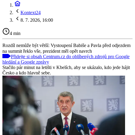
Kontext24
8. 7. 2026, 16:00
4 min
Rozdíl nemůže být větší: Vystoupení Babiše a Pavla před odjezdem
na summit řeklo vše, prezident měl opět navrch
Přidejte si obsah Centrum.cz do oblíbených zdrojů pro Google
hledání a Google zprávy
Stačilo pár minut na letišti v Kbelích, aby se ukázalo, kdo jede hájit
Česko a kdo hlavně sebe.