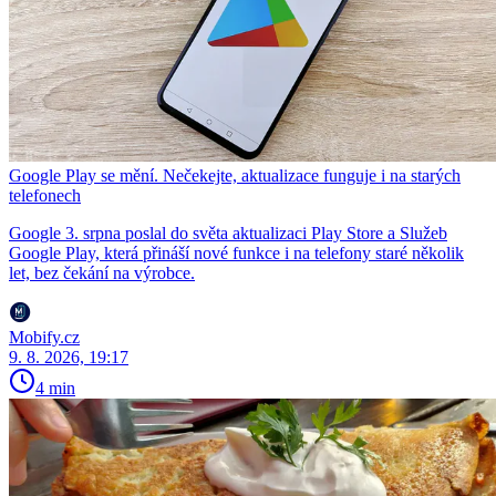
Google Play se mění. Nečekejte, aktualizace funguje i na starých
telefonech
Google 3. srpna poslal do světa aktualizaci Play Store a Služeb
Google Play, která přináší nové funkce i na telefony staré několik
let, bez čekání na výrobce.
Mobify.cz
9. 8. 2026, 19:17
4 min