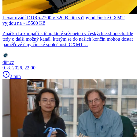
Lexar uvádí DDR5-7200 v 32GB kitu s čipy od čínské CXMT,
vyjdou na ~15500 Kč
Značka Lexar patří k těm, které seženete i v českých e-shopech. Jde
tedy o další možný kanál, kterým se do našich končin mohou dostat
paměťové čipy čínské společnosti CXMT…
diit.cz
9. 8. 2026, 22:00
2 min