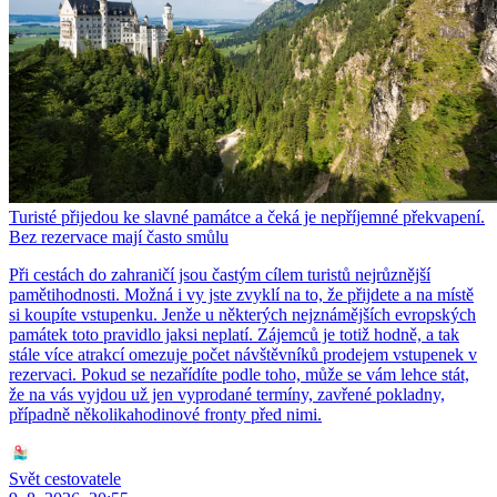
Turisté přijedou ke slavné památce a čeká je nepříjemné překvapení.
Bez rezervace mají často smůlu
Při cestách do zahraničí jsou častým cílem turistů nejrůznější
pamětihodnosti. Možná i vy jste zvyklí na to, že přijdete a na místě
si koupíte vstupenku. Jenže u některých nejznámějších evropských
památek toto pravidlo jaksi neplatí. Zájemců je totiž hodně, a tak
stále více atrakcí omezuje počet návštěvníků prodejem vstupenek v
rezervaci. Pokud se nezařídíte podle toho, může se vám lehce stát,
že na vás vyjdou už jen vyprodané termíny, zavřené pokladny,
případně několikahodinové fronty před nimi.
Svět cestovatele