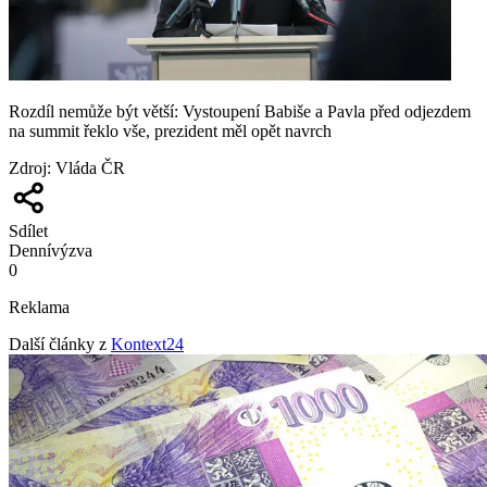
Rozdíl nemůže být větší: Vystoupení Babiše a Pavla před odjezdem
na summit řeklo vše, prezident měl opět navrch
Zdroj
:
Vláda ČR
Sdílet
Denní
výzva
0
Reklama
Další články z
Kontext24