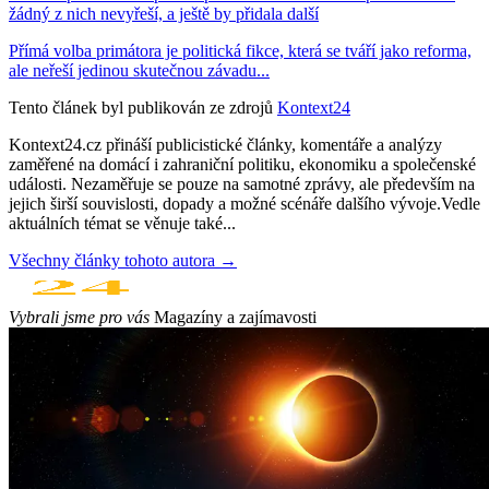
žádný z nich nevyřeší, a ještě by přidala další
Přímá volba primátora je politická fikce, která se tváří jako reforma,
ale neřeší jedinou skutečnou závadu...
Tento článek byl publikován ze zdrojů
Kontext24
Kontext24.cz přináší publicistické články, komentáře a analýzy
zaměřené na domácí i zahraniční politiku, ekonomiku a společenské
události. Nezaměřuje se pouze na samotné zprávy, ale především na
jejich širší souvislosti, dopady a možné scénáře dalšího vývoje.Vedle
aktuálních témat se věnuje také...
Všechny články tohoto autora →
Vybrali jsme pro vás
Magazíny a zajímavosti