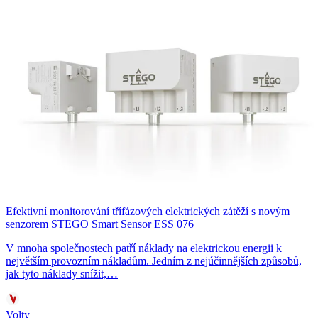
Efektivní monitorování třífázových elektrických zátěží s novým
senzorem STEGO Smart Sensor ESS 076
V mnoha společnostech patří náklady na elektrickou energii k
největším provozním nákladům. Jedním z nejúčinnějších způsobů,
jak tyto náklady snížit,…
Volty