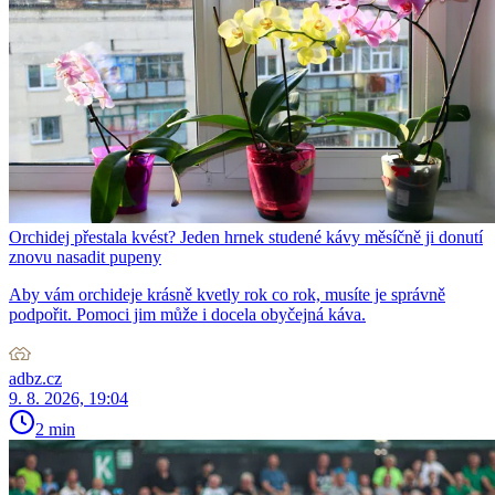
Orchidej přestala kvést? Jeden hrnek studené kávy měsíčně ji donutí
znovu nasadit pupeny
Aby vám orchideje krásně kvetly rok co rok, musíte je správně
podpořit. Pomoci jim může i docela obyčejná káva.
adbz.cz
9. 8. 2026, 19:04
2 min