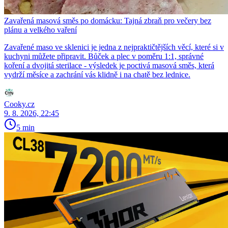
Zavařená masová směs po domácku: Tajná zbraň pro večery bez
plánu a velkého vaření
Zavařené maso ve sklenici je jedna z nejpraktičtějších věcí, které si v
kuchyni můžete připravit. Bůček a plec v poměru 1:1, správné
koření a dvojitá sterilace - výsledek je poctivá masová směs, která
vydrží měsíce a zachrání vás klidně i na chatě bez lednice.
Cooky.cz
9. 8. 2026, 22:45
5 min