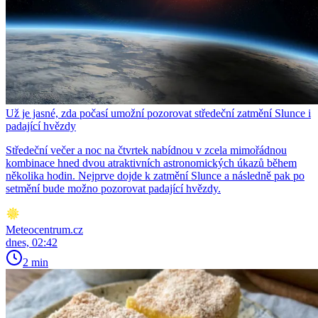
Už je jasné, zda počasí umožní pozorovat středeční zatmění Slunce i
padající hvězdy
Středeční večer a noc na čtvrtek nabídnou v zcela mimořádnou
kombinace hned dvou atraktivních astronomických úkazů během
několika hodin. Nejprve dojde k zatmění Slunce a následně pak po
setmění bude možno pozorovat padající hvězdy.
Meteocentrum.cz
dnes, 02:42
2 min