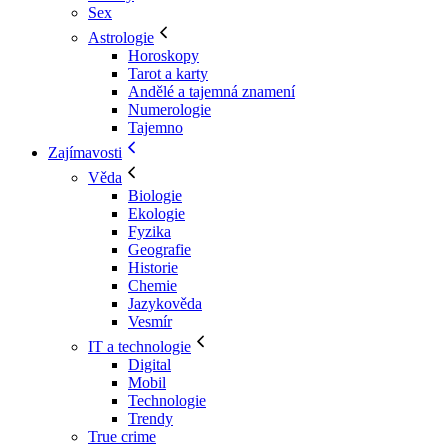
Sex
Astrologie
Horoskopy
Tarot a karty
Andělé a tajemná znamení
Numerologie
Tajemno
Zajímavosti
Věda
Biologie
Ekologie
Fyzika
Geografie
Historie
Chemie
Jazykověda
Vesmír
IT a technologie
Digital
Mobil
Technologie
Trendy
True crime