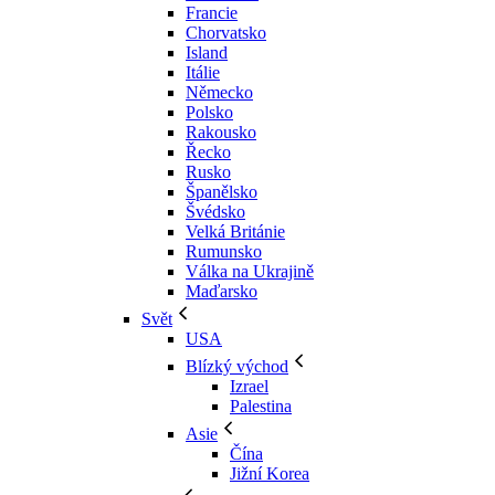
Francie
Chorvatsko
Island
Itálie
Německo
Polsko
Rakousko
Řecko
Rusko
Španělsko
Švédsko
Velká Británie
Rumunsko
Válka na Ukrajině
Maďarsko
Svět
USA
Blízký východ
Izrael
Palestina
Asie
Čína
Jižní Korea