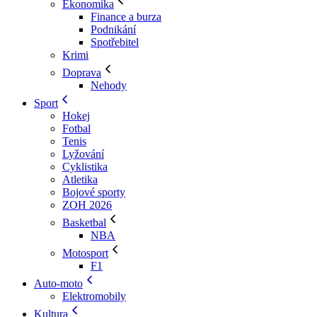
Ekonomika
Finance a burza
Podnikání
Spotřebitel
Krimi
Doprava
Nehody
Sport
Hokej
Fotbal
Tenis
Lyžování
Cyklistika
Atletika
Bojové sporty
ZOH 2026
Basketbal
NBA
Motosport
F1
Auto-moto
Elektromobily
Kultura