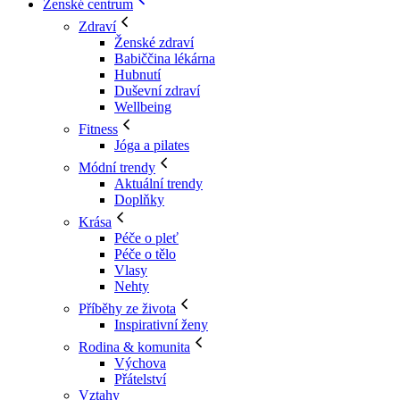
Ženské centrum
Zdraví
Ženské zdraví
Babiččina lékárna
Hubnutí
Duševní zdraví
Wellbeing
Fitness
Jóga a pilates
Módní trendy
Aktuální trendy
Doplňky
Krása
Péče o pleť
Péče o tělo
Vlasy
Nehty
Příběhy ze života
Inspirativní ženy
Rodina & komunita
Výchova
Přátelství
Vztahy