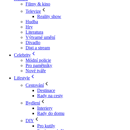
Filmy & kino
Televize
Reality show
Hudba
Hry
Literatura
Výtvarné umění
Divadlo
Digi a stream
Celebrity
Módní policie
Pro pamětníky
Nové tváře
Lifestyle
Cestování
Destinace
Rady na cesty
Bydlení
Interiery
Rady do domu
DIY
Pro kutily