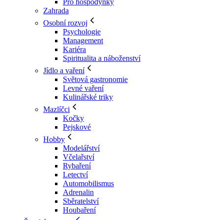
Pro hospodyňky
Zahrada
Osobní rozvoj
Psychologie
Management
Kariéra
Spiritualita a náboženství
Jídlo a vaření
Světová gastronomie
Levné vaření
Kulinářské triky
Mazlíčci
Kočky
Pejskové
Hobby
Modelářství
Včelařství
Rybaření
Letectví
Automobilismus
Adrenalin
Sběratelství
Houbaření