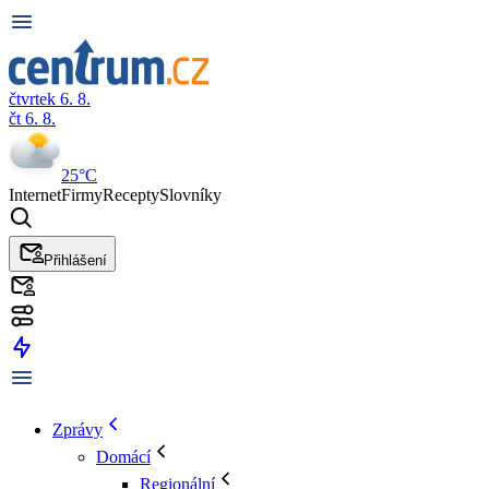
čtvrtek 6. 8.
čt 6. 8.
25°C
Internet
Firmy
Recepty
Slovníky
Přihlášení
Zprávy
Domácí
Regionální