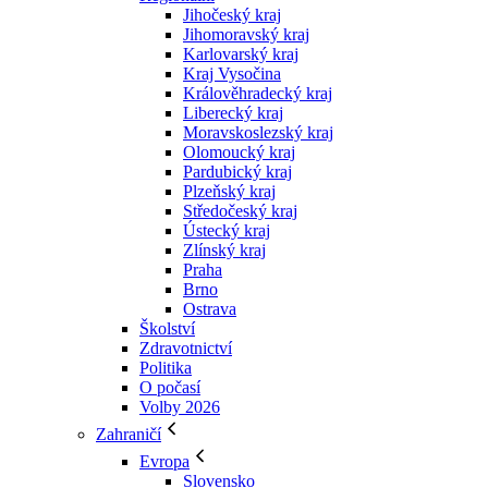
Jihočeský kraj
Jihomoravský kraj
Karlovarský kraj
Kraj Vysočina
Králověhradecký kraj
Liberecký kraj
Moravskoslezský kraj
Olomoucký kraj
Pardubický kraj
Plzeňský kraj
Středočeský kraj
Ústecký kraj
Zlínský kraj
Praha
Brno
Ostrava
Školství
Zdravotnictví
Politika
O počasí
Volby 2026
Zahraničí
Evropa
Slovensko