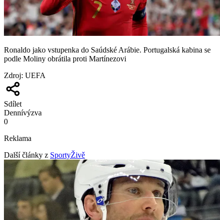
Ronaldo jako vstupenka do Saúdské Arábie. Portugalská kabina se
podle Moliny obrátila proti Martínezovi
Zdroj
:
UEFA
Sdílet
Denní
výzva
0
Reklama
Další články z
SportyŽivě