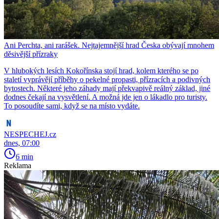
Ani Perchta, ani rarášek. Nejtajemnější hrad Česka obývají mnohem
děsivější přízraky
V hlubokých lesích Kokořínska stojí hrad, kolem kterého se po
staletí vyprávějí příběhy o pekelné propasti, přízracích a podivných
bytostech. Některé jeho záhady mají překvapivě reálný základ, jiné
dodnes čekají na vysvětlení. A možná jde jen o lákadlo pro turisty.
To posoudíte sami, když se na místo vydáte.
NESPECHEJ.cz
dnes, 07:00
6 min
Reklama