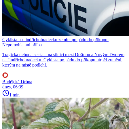
Cyklista na Jindřichohradecku zemřel po pádu do příkopu.
Nepomohla ani přilba
Tragická nehoda se stala na silnici mezi Deštnou a Novým Dvorem
na Jindřichohradecku. Cyklista po pádu do příkopu utrpěl zranění,
kterým na místě podlehl.
Budějcká Drbna
dnes, 06:39
1 min