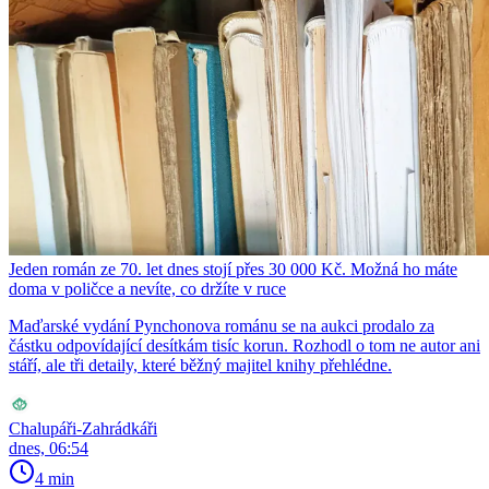
Jeden román ze 70. let dnes stojí přes 30 000 Kč. Možná ho máte
doma v poličce a nevíte, co držíte v ruce
Maďarské vydání Pynchonova románu se na aukci prodalo za
částku odpovídající desítkám tisíc korun. Rozhodl o tom ne autor ani
stáří, ale tři detaily, které běžný majitel knihy přehlédne.
Chalupáři-Zahrádkáři
dnes, 06:54
4 min