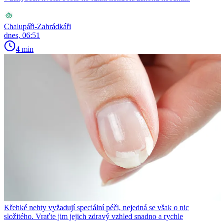
Chalupáři-Zahrádkáři
dnes, 06:51
4 min
Křehké nehty vyžadují speciální péči, nejedná se však o nic
složitého. Vraťte jim jejich zdravý vzhled snadno a rychle