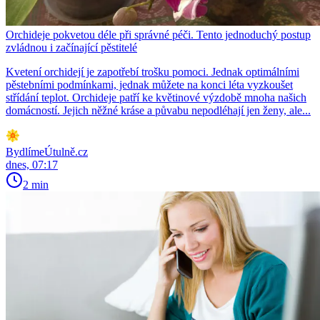
Orchideje pokvetou déle při správné péči. Tento jednoduchý postup
zvládnou i začínající pěstitelé
Kvetení orchidejí je zapotřebí trošku pomoci. Jednak optimálními
pěstebními podmínkami, jednak můžete na konci léta vyzkoušet
střídání teplot. Orchideje patří ke květinové výzdobě mnoha našich
domácností. Jejich něžné kráse a půvabu nepodléhají jen ženy, ale...
BydlímeÚtulně.cz
dnes, 07:17
2 min