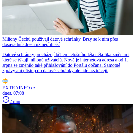
Miliony Čechů používají datové schránky. Brzy se k nim přes
dosavadní adresu už nepřihlásí
Datové schránky procházejí během letošního léta několika změnami,
které se týkají milionů uživatelů. Nová je internetová adresa a od 1.
srpna se změnilo také přihlašování do Portálu občana. Samotné
zprávy ani přístup do datové schránky ale lidé neztrácejí.
EXTRAINFO.cz
dnes, 07:08
2 min