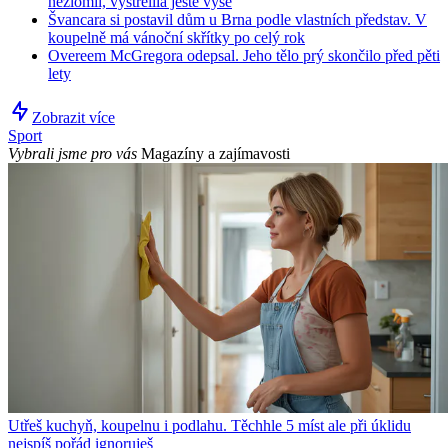
nezlomil, vystřelila ještě výše
Švancara si postavil dům u Brna podle vlastních představ. V
koupelně má vánoční skřítky po celý rok
Overeem McGregora odepsal. Jeho tělo prý skončilo před pěti
lety
Zobrazit více
Sport
Vybrali jsme pro vás
Magazíny a zajímavosti
Utřeš kuchyň, koupelnu i podlahu. Těchhle 5 míst ale při úklidu
nejspíš pořád ignoruješ