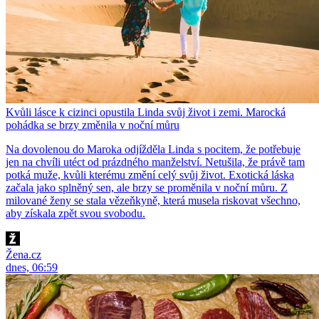
Kvůli lásce k cizinci opustila Linda svůj život i zemi. Marocká
pohádka se brzy změnila v noční můru
Na dovolenou do Maroka odjížděla Linda s pocitem, že potřebuje
jen na chvíli utéct od prázdného manželství. Netušila, že právě tam
potká muže, kvůli kterému změní celý svůj život. Exotická láska
začala jako splněný sen, ale brzy se proměnila v noční můru. Z
milované ženy se stala vězeňkyně, která musela riskovat všechno,
aby získala zpět svou svobodu.
Žena.cz
dnes, 06:59