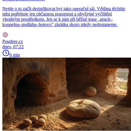
Nejde o to začít dezinfikovat byt jako operační sál. Většina těchhle
míst potřebuje jen občasnou pozornost a obyčejné vyčištění
vhodným prostředkem. Jen se k nim při běžné trase „prach–
koupelna–podlaha–hotovo“ zkrátka skoro nikdy nedostaneme.
Poudree.cz
dnes, 07:22
6 min