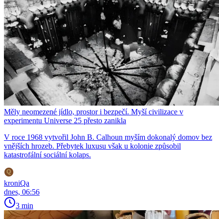
Měly neomezené jídlo, prostor i bezpečí. Myší civilizace v
experimentu Universe 25 přesto zanikla
V roce 1968 vytvořil John B. Calhoun myším dokonalý domov bez
vnějších hrozeb. Přebytek luxusu však u kolonie způsobil
katastrofální sociální kolaps.
kroniQa
dnes, 06:56
3 min