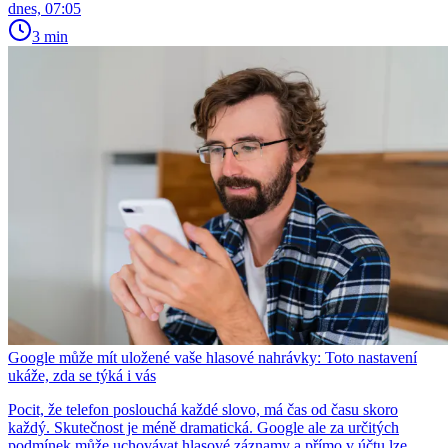
dnes, 07:05
3 min
Google může mít uložené vaše hlasové nahrávky: Toto nastavení
ukáže, zda se týká i vás
Pocit, že telefon poslouchá každé slovo, má čas od času skoro
každý. Skutečnost je méně dramatická. Google ale za určitých
podmínek může uchovávat hlasové záznamy a přímo v účtu lze