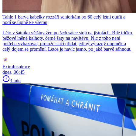
Tahle 1 barva kabelky rozzáří seniorkám po 60 celý letní outfit a
hodí se úplně ke všemu
Léto v šatníku většiny žen po šedesátce stojí na jistotách. Bílé tričko,
béžové lněné kalhoty, černé šaty na návštěvu. Nic z toho není
potřeba vyhazovat, protože stačí přidat jediný výrazný doplněk a
celý dojem se promění. Letos je navíc jasno, po jaké barvě sáhnout.
ExtraInspirace
dnes, 06:45
3 min