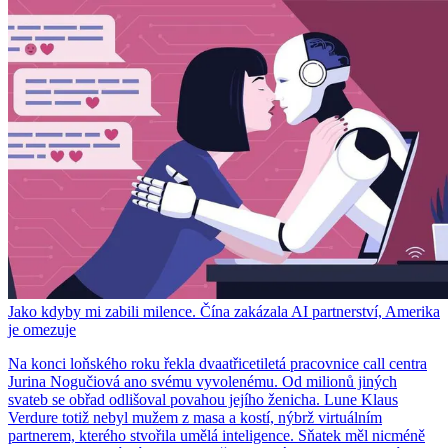
Jako kdyby mi zabili milence. Čína zakázala AI partnerství, Amerika
je omezuje
Na konci loňského roku řekla dvaatřicetiletá pracovnice call centra
Jurina Nogučiová ano svému vyvolenému. Od milionů jiných
svateb se obřad odlišoval povahou jejího ženicha. Lune Klaus
Verdure totiž nebyl mužem z masa a kostí, nýbrž virtuálním
partnerem, kterého stvořila umělá inteligence. Sňatek měl nicméně