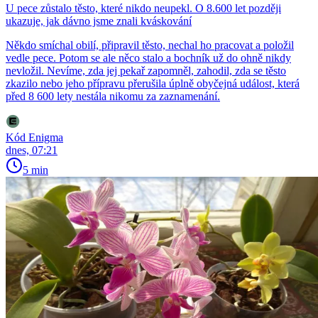
U pece zůstalo těsto, které nikdo neupekl. O 8.600 let později
ukazuje, jak dávno jsme znali kváskování
Někdo smíchal obilí, připravil těsto, nechal ho pracovat a položil
vedle pece. Potom se ale něco stalo a bochník už do ohně nikdy
nevložil. Nevíme, zda jej pekař zapomněl, zahodil, zda se těsto
zkazilo nebo jeho přípravu přerušila úplně obyčejná událost, která
před 8 600 lety nestála nikomu za zaznamenání.
Kód Enigma
dnes, 07:21
5 min