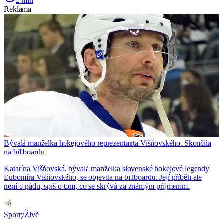
2 min
Reklama
Bývalá manželka hokejového reprezentanta Višňovského. Skončila
na billboardu
Katarína Višňovská, bývalá manželka slovenské hokejové legendy
Ľubomíra Višňovského, se objevila na billboardu. Její příběh ale
není o pádu, spíš o tom, co se skrývá za známým příjmením.
SportyŽivě