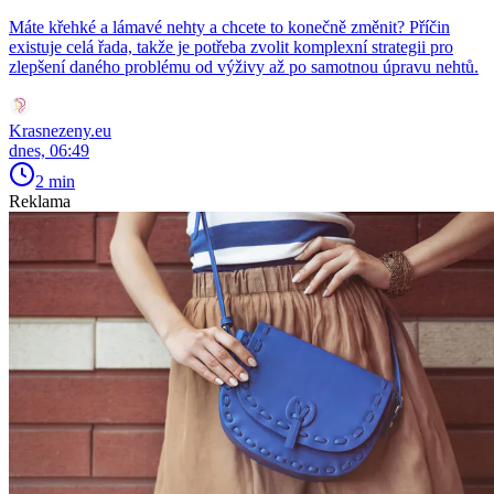
Máte křehké a lámavé nehty a chcete to konečně změnit? Příčin
existuje celá řada, takže je potřeba zvolit komplexní strategii pro
zlepšení daného problému od výživy až po samotnou úpravu nehtů.
Krasnezeny.eu
dnes, 06:49
2 min
Reklama