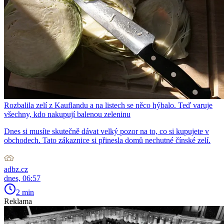
Rozbalila zelí z Kauflandu a na listech se něco hýbalo. Teď varuje
všechny, kdo nakupují balenou zeleninu
Dnes si musíte skutečně dávat velký pozor na to, co si kupujete v
obchodech. Tato zákaznice si přinesla domů nechutné čínské zelí.
adbz.cz
dnes, 06:57
2 min
Reklama