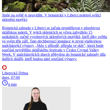
Jinde na světě je neuvidíte. V botanické v Liberci poletují svítící
sklenění motýlci
Botanická zahrada v Liberci se začala proměňovat v působivou
sklářskou galerii. V jejích sklenících se včera zabydlelo 15
unikátních, ručně vyrobených skleněných motýlků, kteří díky světlu
ve svém těle září. Tato dechberoucí instalace je první vlaštovkou
nadcházející výstavy „Sklo v přírodě, příroda ve skle“, která bude
součástí největšího sklářského festivalu v Česku Crystal Valley
Week. V nadcházejících dnech přibydou do botanické zahrady díla
dalších sklářů, kteří budou také součástí výstavy.
Liberecká Drbna
dnes, 07:00
4 min