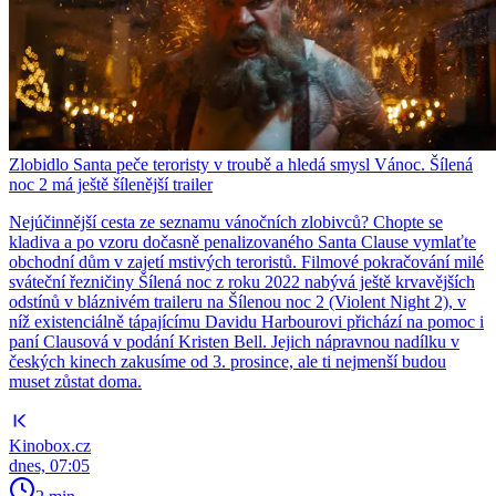
Zlobidlo Santa peče teroristy v troubě a hledá smysl Vánoc. Šílená
noc 2 má ještě šílenější trailer
Nejúčinnější cesta ze seznamu vánočních zlobivců? Chopte se
kladiva a po vzoru dočasně penalizovaného Santa Clause vymlaťte
obchodní dům v zajetí mstivých teroristů. Filmové pokračování milé
sváteční řezničiny Šílená noc z roku 2022 nabývá ještě krvavějších
odstínů v bláznivém traileru na Šílenou noc 2 (Violent Night 2), v
níž existenciálně tápajícímu Davidu Harbourovi přichází na pomoc i
paní Clausová v podání Kristen Bell. Jejich nápravnou nadílku v
českých kinech zakusíme od 3. prosince, ale ti nejmenší budou
muset zůstat doma.
Kinobox.cz
dnes, 07:05