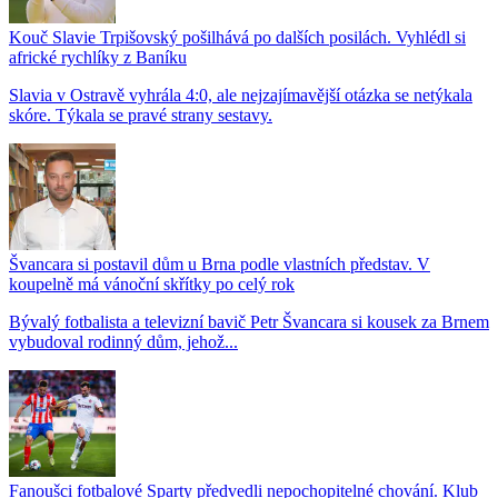
Kouč Slavie Trpišovský pošilhává po dalších posilách. Vyhlédl si
africké rychlíky z Baníku
Slavia v Ostravě vyhrála 4:0, ale nejzajímavější otázka se netýkala
skóre. Týkala se pravé strany sestavy.
Švancara si postavil dům u Brna podle vlastních představ. V
koupelně má vánoční skřítky po celý rok
Bývalý fotbalista a televizní bavič Petr Švancara si kousek za Brnem
vybudoval rodinný dům, jehož...
Fanoušci fotbalové Sparty předvedli nepochopitelné chování. Klub