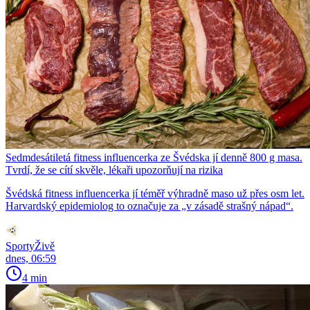
Sedmdesátiletá fitness influencerka ze Švédska jí denně 800 g masa.
Tvrdí, že se cítí skvěle, lékaři upozorňují na rizika
Švédská fitness influencerka jí téměř výhradně maso už přes osm let.
Harvardský epidemiolog to označuje za „v zásadě strašný nápad“.
SportyŽivě
dnes, 06:59
4 min