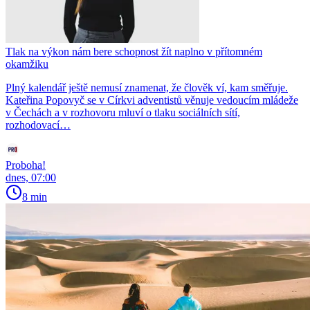
Tlak na výkon nám bere schopnost žít naplno v přítomném
okamžiku
Plný kalendář ještě nemusí znamenat, že člověk ví, kam směřuje.
Kateřina Popovyč se v Církvi adventistů věnuje vedoucím mládeže
v Čechách a v rozhovoru mluví o tlaku sociálních sítí,
rozhodovací…
Proboha!
dnes, 07:00
8 min