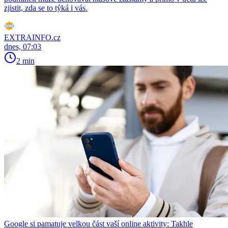
zjistit, zda se to týká i vás.
EXTRAINFO.cz
dnes, 07:03
2 min
Google si pamatuje velkou část vaší online aktivity: Takhle