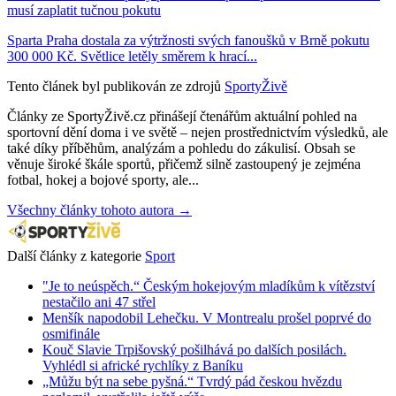
musí zaplatit tučnou pokutu
Sparta Praha dostala za výtržnosti svých fanoušků v Brně pokutu
300 000 Kč. Světlice letěly směrem k hrací...
Tento článek byl publikován ze zdrojů
SportyŽivě
Články ze SportyŽivě.cz přinášejí čtenářům aktuální pohled na
sportovní dění doma i ve světě – nejen prostřednictvím výsledků, ale
také díky příběhům, analýzám a pohledu do zákulisí. Obsah se
věnuje široké škále sportů, přičemž silně zastoupený je zejména
fotbal, hokej a bojové sporty, ale...
Všechny články tohoto autora →
Další články z kategorie
Sport
"Je to neúspěch.“ Českým hokejovým mladíkům k vítězství
nestačilo ani 47 střel
Menšík napodobil Lehečku. V Montrealu prošel poprvé do
osmifinále
Kouč Slavie Trpišovský pošilhává po dalších posilách.
Vyhlédl si africké rychlíky z Baníku
„Můžu být na sebe pyšná.“ Tvrdý pád českou hvězdu