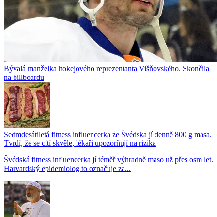
Bývalá manželka hokejového reprezentanta Višňovského. Skončila
na billboardu
Sedmdesátiletá fitness influencerka ze Švédska jí denně 800 g masa.
Tvrdí, že se cítí skvěle, lékaři upozorňují na rizika
Švédská fitness influencerka jí téměř výhradně maso už přes osm let.
Harvardský epidemiolog to označuje za...