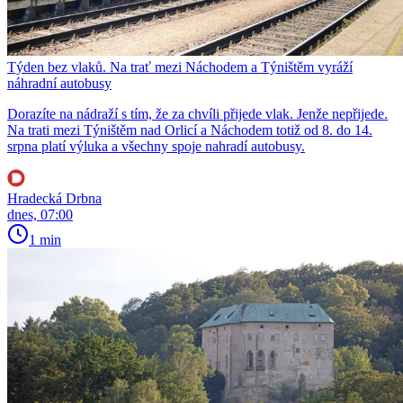
Týden bez vlaků. Na trať mezi Náchodem a Týništěm vyráží
náhradní autobusy
Dorazíte na nádraží s tím, že za chvíli přijede vlak. Jenže nepřijede.
Na trati mezi Týništěm nad Orlicí a Náchodem totiž od 8. do 14.
srpna platí výluka a všechny spoje nahradí autobusy.
Hradecká Drbna
dnes, 07:00
1 min