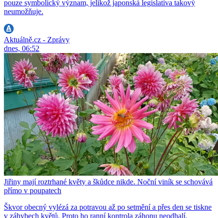
pouze symbolický význam, jelikož japonská legislativa takový
neumožňuje.
Aktuálně.cz - Zprávy
dnes, 06:52
Jiřiny mají roztrhané květy a škůdce nikde. Noční viník se schovává
přímo v poupatech
Škvor obecný vylézá za potravou až po setmění a přes den se tiskne
v záhybech květů. Proto ho ranní kontrola záhonu neodhalí.