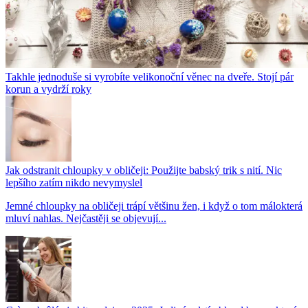
Takhle jednoduše si vyrobíte velikonoční věnec na dveře. Stojí pár
korun a vydrží roky
Jak odstranit chloupky v obličeji: Použijte babský trik s nití. Nic
lepšího zatím nikdo nevymyslel
Jemné chloupky na obličeji trápí většinu žen, i když o tom málokterá
mluví nahlas. Nejčastěji se objevují...