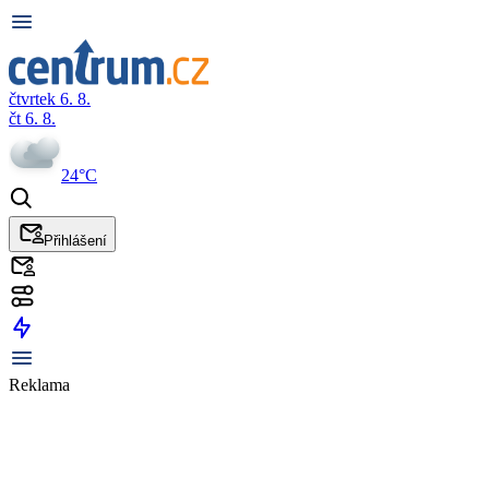
čtvrtek 6. 8.
čt 6. 8.
24°C
Přihlášení
Reklama