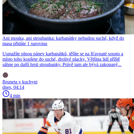
Ani mouka, ani strouhanka: karbanátky nebudou suché, když do
masa přidáte 1 surovinu
Usmažíte plnou pánev karbanátků, těšíte se na šťavnaté sousto a
místo toho koušete do suché, drolivé placky. Většina lidí příště
sáhne po další hrsti strouhanky. Právě tam ale bývá zakopaný...
Bruneta v kuchyni
dnes, 04:14
4 min