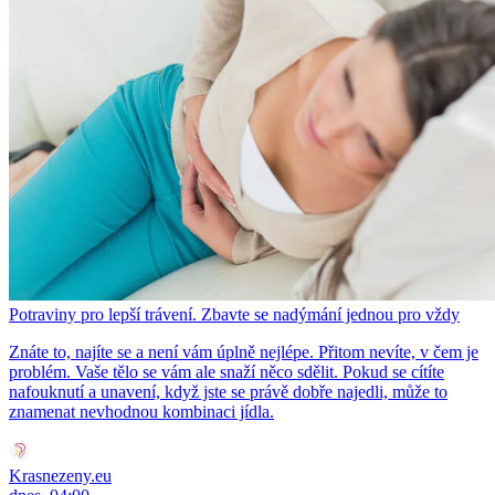
Potraviny pro lepší trávení. Zbavte se nadýmání jednou pro vždy
Znáte to, najíte se a není vám úplně nejlépe. Přitom nevíte, v čem je
problém. Vaše tělo se vám ale snaží něco sdělit. Pokud se cítíte
nafouknutí a unavení, když jste se právě dobře najedli, může to
znamenat nevhodnou kombinaci jídla.
Krasnezeny.eu