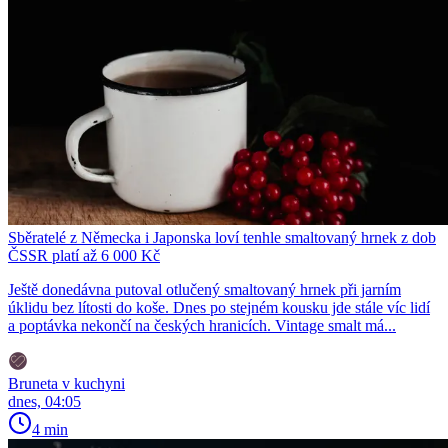
Sběratelé z Německa i Japonska loví tenhle smaltovaný hrnek z dob
ČSSR platí až 6 000 Kč
Ještě donedávna putoval otlučený smaltovaný hrnek při jarním
úklidu bez lítosti do koše. Dnes po stejném kousku jde stále víc lidí
a poptávka nekončí na českých hranicích. Vintage smalt má...
Bruneta v kuchyni
dnes, 04:05
4 min