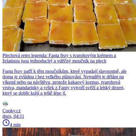
Plechová retro legenda: Fanta řezy s tvarohovým krémem a
želatinou jsou jednoduchý a vděčný moučník na plech
Fanta řezy patří k těm moučníkům, které vypadají slavnostně, ale
doma je zvládnu i bez velkého plánování. Nejraději je dělám na
víkend nebo na návštěvu, protože kakaový korpus, tvarohová
vrstva, mandarinky a vršek z Fanty vytvoří svěží a lehký dezert,
který se dobře krájí a ještě lépe jí.
Cooky.cz
dnes, 04:11
4 min