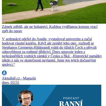
Zámek zdědil, ale ne bohatství. Každou vydělanou korunu vrací
zpět do oprav
V sedmnácti odešel do Anglie, vystudoval univerzitu a začal
budovat vlastní kariéru. Když ale zemřel jeho otec, rozhodl se
Stephanos Germenis-Hildprandt vrátit do jižních Čech a převzít
odpovědnost za rodinné dědictví. Dnes spravuje jeden z
nejkrásnějších vodních zámků v Česku a říká: „Historické památky
nikdo z nás ve skutečnosti nevlastní. Jsme jen jejich dočasnými
správci.“
Aktuálně.cz - Magazín
dnes, 03:55