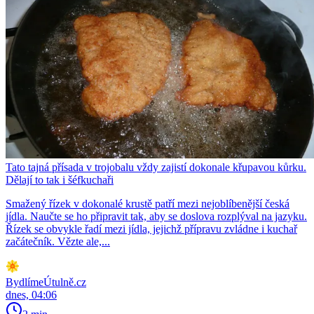
Tato tajná přísada v trojobalu vždy zajistí dokonale křupavou kůrku.
Dělají to tak i šéfkuchaři
Smažený řízek v dokonalé krustě patří mezi nejoblíbenější česká
jídla. Naučte se ho připravit tak, aby se doslova rozplýval na jazyku.
Řízek se obvykle řadí mezi jídla, jejichž přípravu zvládne i kuchař
začátečník. Vězte ale,...
BydlímeÚtulně.cz
dnes, 04:06