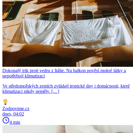
Dokonalý trik proti vedru z Itálie. Na balkon pověsí mokré látky a
nepotřebují klimatizaci
Ve středomořských zemích zvládají tropické dny i domácnosti, které
klimatizaci nikdy neměly. […]
Zodpovime.cz
dnes, 04:02
4 min