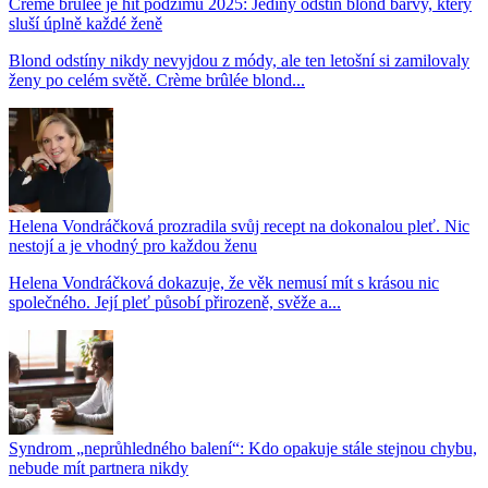
Crème brûlée je hit podzimu 2025: Jediný odstín blond barvy, který
sluší úplně každé ženě
Blond odstíny nikdy nevyjdou z módy, ale ten letošní si zamilovaly
ženy po celém světě. Crème brûlée blond...
Helena Vondráčková prozradila svůj recept na dokonalou pleť. Nic
nestojí a je vhodný pro každou ženu
Helena Vondráčková dokazuje, že věk nemusí mít s krásou nic
společného. Její pleť působí přirozeně, svěže a...
Syndrom „neprůhledného balení“: Kdo opakuje stále stejnou chybu,
nebude mít partnera nikdy