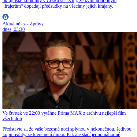
ukrajinské komunity v Česku si stěžují, že kvůli podobným
„frajerům“ dopadají předsudky na všechny jejich krajany.
Aktuálně.cz - Zprávy
dnes, 03:30
Ve čtvrtek ve 22:00 vytáhne Prima MAX z archivu nejlepší film
všech dob
Představte si, že vaše bezesné noci splynou v nekonečnou, šedivou
kopii reality, ze které není úniku. Pak ale stačí jedno náhodné