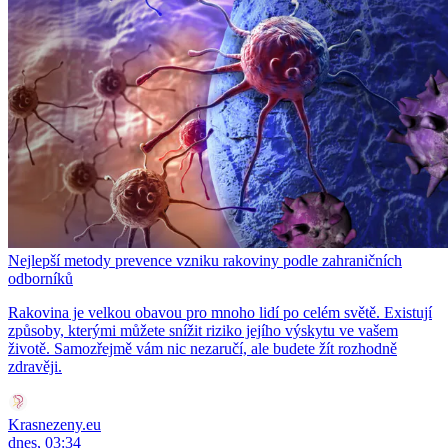
Nejlepší metody prevence vzniku rakoviny podle zahraničních
odborníků
Rakovina je velkou obavou pro mnoho lidí po celém světě. Existují
způsoby, kterými můžete snížit riziko jejího výskytu ve vašem
životě. Samozřejmě vám nic nezaručí, ale budete žít rozhodně
zdravěji.
Krasnezeny.eu
dnes, 03:34