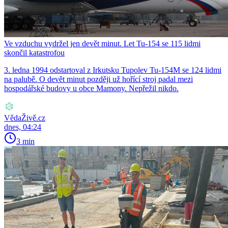
Ve vzduchu vydržel jen devět minut. Let Tu-154 se 115 lidmi
skončil katastrofou
3. ledna 1994 odstartoval z Irkutsku Tupolev Tu-154M se 124 lidmi
na palubě. O devět minut později už hořící stroj padal mezi
hospodářské budovy u obce Mamony. Nepřežil nikdo.
VědaŽivě.cz
dnes, 04:24
3 min