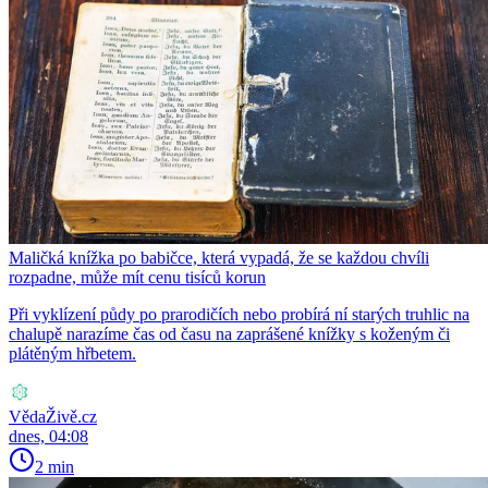
Maličká knížka po babičce, která vypadá, že se každou chvíli
rozpadne, může mít cenu tisíců korun
Při vyklízení půdy po prarodičích nebo probírá ní starých truhlic na
chalupě narazíme čas od času na zaprášené knížky s koženým či
plátěným hřbetem.
VědaŽivě.cz
dnes, 04:08
2 min