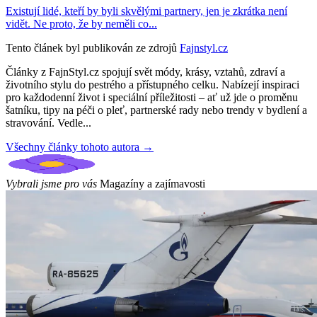
Existují lidé, kteří by byli skvělými partnery, jen je zkrátka není
vidět. Ne proto, že by neměli co...
Tento článek byl publikován ze zdrojů
Fajnstyl.cz
Články z FajnStyl.cz spojují svět módy, krásy, vztahů, zdraví a
životního stylu do pestrého a přístupného celku. Nabízejí inspiraci
pro každodenní život i speciální příležitosti – ať už jde o proměnu
šatníku, tipy na péči o pleť, partnerské rady nebo trendy v bydlení a
stravování. Vedle...
Všechny články tohoto autora →
Vybrali jsme pro vás
Magazíny a zajímavosti