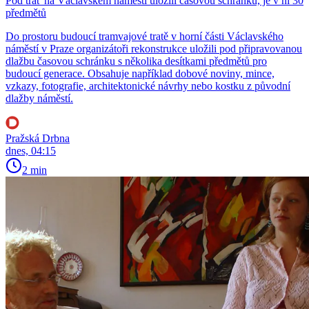
Pod trať na Václavském náměstí uložili časovou schránku, je v ní 30
předmětů
Do prostoru budoucí tramvajové tratě v horní části Václavského
náměstí v Praze organizátoři rekonstrukce uložili pod připravovanou
dlažbu časovou schránku s několika desítkami předmětů pro
budoucí generace. Obsahuje například dobové noviny, mince,
vzkazy, fotografie, architektonické návrhy nebo kostku z původní
dlažby náměstí.
Pražská Drbna
dnes, 04:15
2 min