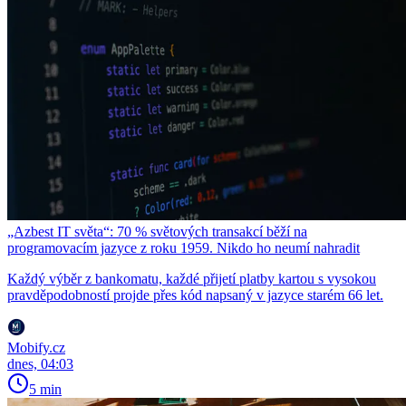
„Azbest IT světa“: 70 % světových transakcí běží na
programovacím jazyce z roku 1959. Nikdo ho neumí nahradit
Každý výběr z bankomatu, každé přijetí platby kartou s vysokou
pravděpodobností projde přes kód napsaný v jazyce starém 66 let.
Mobify.cz
dnes, 04:03
5 min