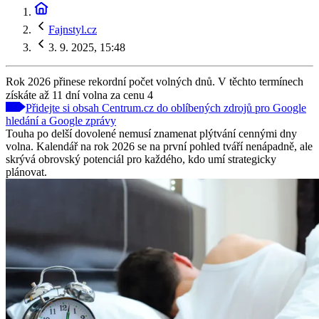
Fajnstyl.cz
3. 9. 2025, 15:48
Rok 2026 přinese rekordní počet volných dnů. V těchto termínech
získáte až 11 dní volna za cenu 4
Přidejte si obsah Centrum.cz do oblíbených zdrojů pro Google
hledání a Google zprávy
Touha po delší dovolené nemusí znamenat plýtvání cennými dny
volna. Kalendář na rok 2026 se na první pohled tváří nenápadně, ale
skrývá obrovský potenciál pro každého, kdo umí strategicky
plánovat.