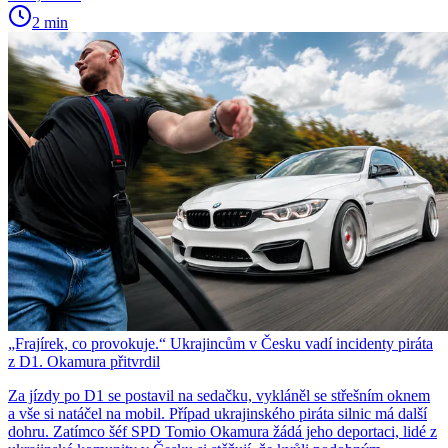
2 min
„Frajírek, co provokuje.“ Ukrajincům v Česku vadí incidenty piráta
z D1. Okamura přitvrdil
Za jízdy po D1 se postavil na sedačku, vykláněl se střešním oknem
a vše si natáčel na mobil. Případ ukrajinského piráta silnic má další
dohru. Zatímco šéf SPD Tomio Okamura žádá jeho deportaci, lidé z