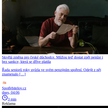
Skvělá změna pro české důchodce. Můžou teď dostat zpět peníze i
bez sankce, která se dříve platila
Řada seniorů roky uvízla ve svém penzijním spoření. Odejít z něj
znamenalo […]
Spotřebitelov.cz
dnes, 04:06
3 min
Reklama