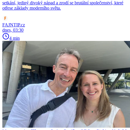
setkání, jediný divoký nápad a zrodí se brutální společenství, které
otřese základy moderního světa.
FAJNTIP.cz
dnes, 03:30
4 min