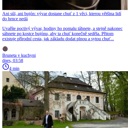
Ani sůl, ani bujón: vývar dostane chuť z 1 věci, kterou většina lidí
do hrnce nedá
Uvaříte poctivý vývar, hodiny ho pomalu táhnete, a stejně nakonec
sáhnete po kostce bujónu, aby ta chuť konečně seděla. Přitom
existuje přírodní cesta, jak základu dodat plnou a sytou chuť...
Bruneta v kuchyni
dnes, 03:58
4 min