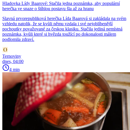
Hladovka Lídy Baarové: Stačila jedna poznámka, aby populární
herečka ve snaze o štíhlou postavu šla až za hranu
Slavná prvorepubliková herečka Lída Baarová si zakládala na svém
vzhledu natolik, že se kvůli němu vzdala i své nejoblíbenější
pochoutky považované za českou klasiku. Stačila jediná nemístná
poznámka, kvůli které si hvězda toužící po dokonalosti málem
podlomila zdraví.
Ternoviny
dnes, 04:00
4 min