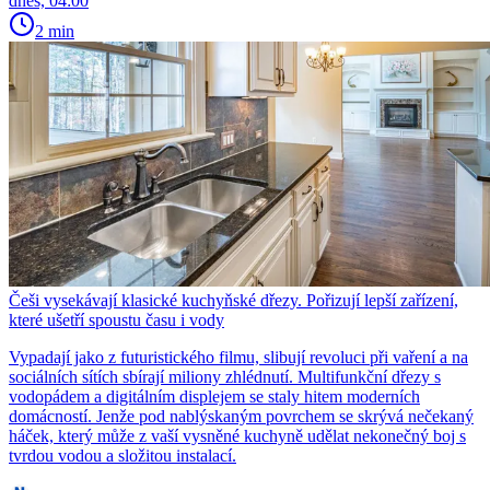
dnes, 04:00
2 min
Češi vysekávají klasické kuchyňské dřezy. Pořizují lepší zařízení,
které ušetří spoustu času i vody
Vypadají jako z futuristického filmu, slibují revoluci při vaření a na
sociálních sítích sbírají miliony zhlédnutí. Multifunkční dřezy s
vodopádem a digitálním displejem se staly hitem moderních
domácností. Jenže pod nablýskaným povrchem se skrývá nečekaný
háček, který může z vaší vysněné kuchyně udělat nekonečný boj s
tvrdou vodou a složitou instalací.