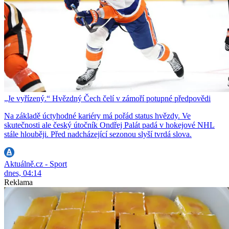
„Je vyřízený.“ Hvězdný Čech čelí v zámoří potupné předpovědi
Na základě úctyhodné kariéry má pořád status hvězdy. Ve
skutečnosti ale český útočník Ondřej Palát padá v hokejové NHL
stále hlouběji. Před nadcházející sezonou slyší tvrdá slova.
Aktuálně.cz - Sport
dnes, 04:14
Reklama