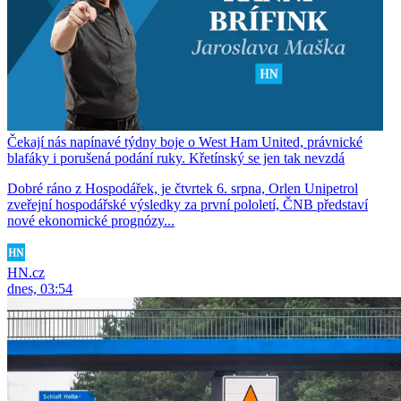
Čekají nás napínavé týdny boje o West Ham United, právnické
blafáky i porušená podání ruky. Křetínský se jen tak nevzdá
Dobré ráno z Hospodářek, je čtvrtek 6. srpna, Orlen Unipetrol
zveřejní hospodářské výsledky za první pololetí, ČNB představí
nové ekonomické prognózy...
HN.cz
dnes, 03:54