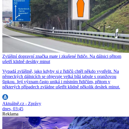
Zvláštní dopravní značka mate i zkušené řidiče. Na dálnici přitom
ušetří klidně desítky minut
Vypadá zvláštně, jako kdyby si z řidičů chtěl někdo vystřelit. Na
německých dálnicích se objevuje velká bílá tabule s oranžovou
šipkou. Její význam často uniká i místním řidičům, přitom v
některých případech zvládne ušetřit klidně několik desítek minut.
Aktuálně.cz - Zprávy
dnes, 03:45
Reklama