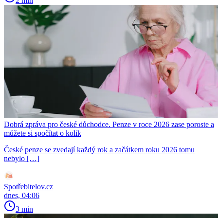
2 min
Dobrá zpráva pro české důchodce. Penze v roce 2026 zase poroste a
můžete si spočítat o kolik
České penze se zvedají každý rok a začátkem roku 2026 tomu
nebylo […]
Spotřebitelov.cz
dnes, 04:06
3 min