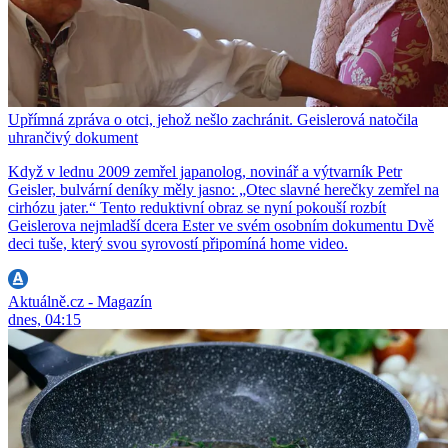
Upřímná zpráva o otci, jehož nešlo zachránit. Geislerová natočila
uhrančivý dokument
Když v lednu 2009 zemřel japanolog, novinář a výtvarník Petr
Geisler, bulvární deníky měly jasno: „Otec slavné herečky zemřel na
cirhózu jater.“ Tento reduktivní obraz se nyní pokouší rozbít
Geislerova nejmladší dcera Ester ve svém osobním dokumentu Dvě
deci tuše, který svou syrovostí připomíná home video.
Aktuálně.cz - Magazín
dnes, 04:15