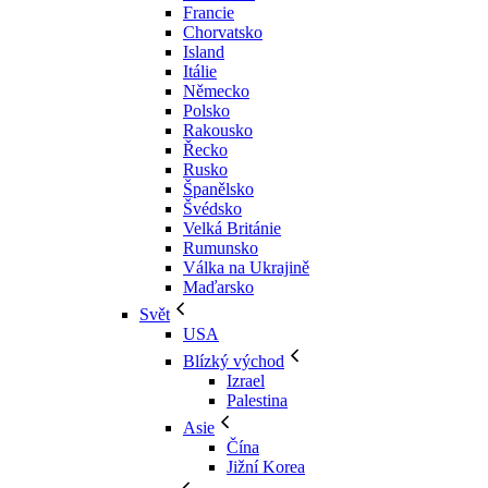
Francie
Chorvatsko
Island
Itálie
Německo
Polsko
Rakousko
Řecko
Rusko
Španělsko
Švédsko
Velká Británie
Rumunsko
Válka na Ukrajině
Maďarsko
Svět
USA
Blízký východ
Izrael
Palestina
Asie
Čína
Jižní Korea