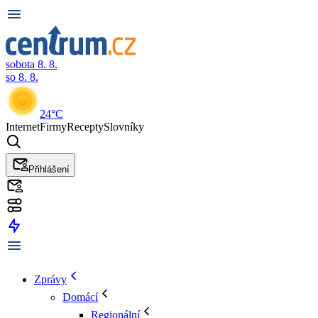
sobota 8. 8.
so 8. 8.
24°C
Internet
Firmy
Recepty
Slovníky
Přihlášení
Zprávy
Domácí
Regionální