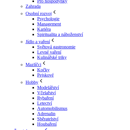
Pro hospodyňky
Zahrada
Osobní rozvoj
Psychologie
Management
Kariéra
Spiritualita a náboženství
Jídlo a vaření
Světová gastronomie
Levné vaření
Kulinářské triky
Mazlíčci
Kočky
Pejskové
Hobby
Modelářství
Včelařství
Rybaření
Letectví
Automobilismus
Adrenalin
Sběratelství
Houbaření