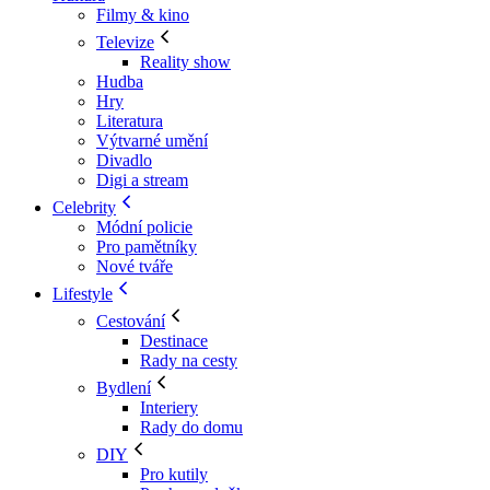
Filmy & kino
Televize
Reality show
Hudba
Hry
Literatura
Výtvarné umění
Divadlo
Digi a stream
Celebrity
Módní policie
Pro pamětníky
Nové tváře
Lifestyle
Cestování
Destinace
Rady na cesty
Bydlení
Interiery
Rady do domu
DIY
Pro kutily