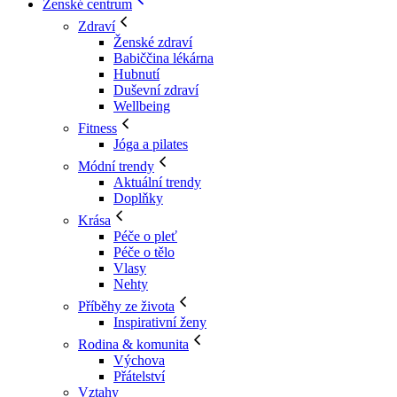
Ženské centrum
Zdraví
Ženské zdraví
Babiččina lékárna
Hubnutí
Duševní zdraví
Wellbeing
Fitness
Jóga a pilates
Módní trendy
Aktuální trendy
Doplňky
Krása
Péče o pleť
Péče o tělo
Vlasy
Nehty
Příběhy ze života
Inspirativní ženy
Rodina & komunita
Výchova
Přátelství
Vztahy