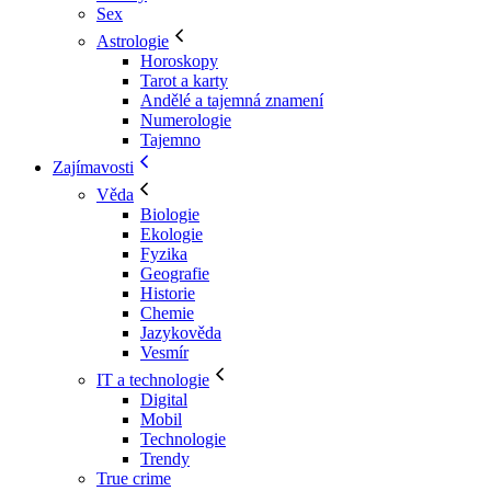
Sex
Astrologie
Horoskopy
Tarot a karty
Andělé a tajemná znamení
Numerologie
Tajemno
Zajímavosti
Věda
Biologie
Ekologie
Fyzika
Geografie
Historie
Chemie
Jazykověda
Vesmír
IT a technologie
Digital
Mobil
Technologie
Trendy
True crime