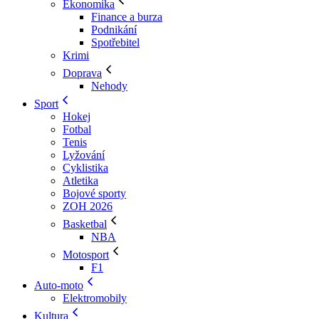
Ekonomika
Finance a burza
Podnikání
Spotřebitel
Krimi
Doprava
Nehody
Sport
Hokej
Fotbal
Tenis
Lyžování
Cyklistika
Atletika
Bojové sporty
ZOH 2026
Basketbal
NBA
Motosport
F1
Auto-moto
Elektromobily
Kultura