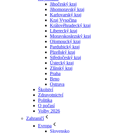
Jihočeský kraj
Jihomoravský kraj
Karlovarský kraj
Kraj Vysočina
Králověhradecký kraj
Liberecký kraj
Moravskoslezský kraj
Olomoucký kraj
Pardubický kraj
Plzeňský kraj
Středočeský kraj
Ústecký kraj
Zlínský kraj
Praha
Brno
Ostrava
Školství
Zdravotnictví
Politika
O počasí
Volby 2026
Zahraničí
Evropa
Slovensko