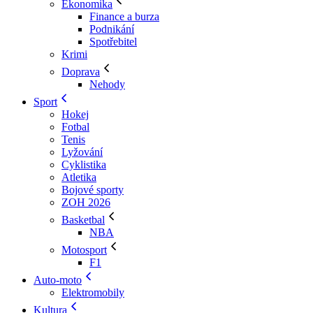
Ekonomika
Finance a burza
Podnikání
Spotřebitel
Krimi
Doprava
Nehody
Sport
Hokej
Fotbal
Tenis
Lyžování
Cyklistika
Atletika
Bojové sporty
ZOH 2026
Basketbal
NBA
Motosport
F1
Auto-moto
Elektromobily
Kultura