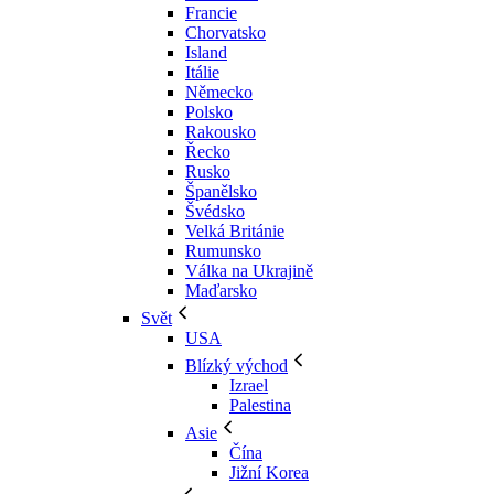
Francie
Chorvatsko
Island
Itálie
Německo
Polsko
Rakousko
Řecko
Rusko
Španělsko
Švédsko
Velká Británie
Rumunsko
Válka na Ukrajině
Maďarsko
Svět
USA
Blízký východ
Izrael
Palestina
Asie
Čína
Jižní Korea