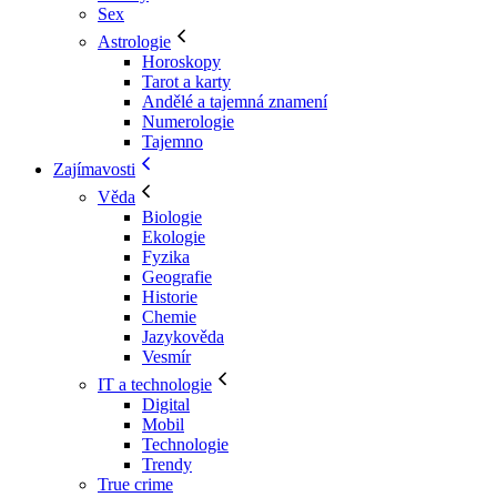
Sex
Astrologie
Horoskopy
Tarot a karty
Andělé a tajemná znamení
Numerologie
Tajemno
Zajímavosti
Věda
Biologie
Ekologie
Fyzika
Geografie
Historie
Chemie
Jazykověda
Vesmír
IT a technologie
Digital
Mobil
Technologie
Trendy
True crime