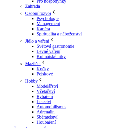
Pro hospodyňky
Zahrada
Osobní rozvoj
Psychologie
Management
Kariéra
Spiritualita a náboženství
Jídlo a vaření
Světová gastronomie
Levné vaření
Kulinářské triky
Mazlíčci
Kočky
Pejskové
Hobby
Modelářství
Včelařství
Rybaření
Letectví
Automobilismus
Adrenalin
Sběratelství
Houbaření