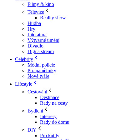
Filmy & kino
Televize
Reality show
Hudba
Hry
Literatura
Výtvarné umění
Divadlo
Digi a stream
Celebrity
Módní policie
Pro pamětníky
Nové tváře
Lifestyle
Cestování
Destinace
Rady na cesty
Bydlení
Interiery
Rady do domu
DIY
Pro kutily