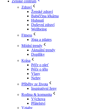
Ženské centrum
Zdraví
Ženské zdraví
Babiččina lékárna
Hubnutí
Duševní zdraví
Wellbeing
Fitness
Jóga a pilates
Módní trendy
Aktuální trendy
Doplňky
Krása
Péče o pleť
Péče o tělo
Vlasy
Nehty
Příběhy ze života
Inspirativní ženy
Rodina & komunita
Výchova
Přátelství
Vztahy