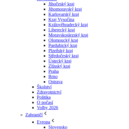
Jihočeský kraj
Jihomoravský kraj
Karlovarský kraj
Kraj Vysočina
Králověhradecký kraj
Liberecký kraj
Moravskoslezský kraj
Olomoucký kraj
Pardubický kraj
Plzeňský kraj
Středočeský kraj
Ústecký kraj
Zlínský kraj
Praha
Brno
Ostrava
Školství
Zdravotnictví
Politika
O počasí
Volby 2026
Zahraničí
Evropa
Slovensko