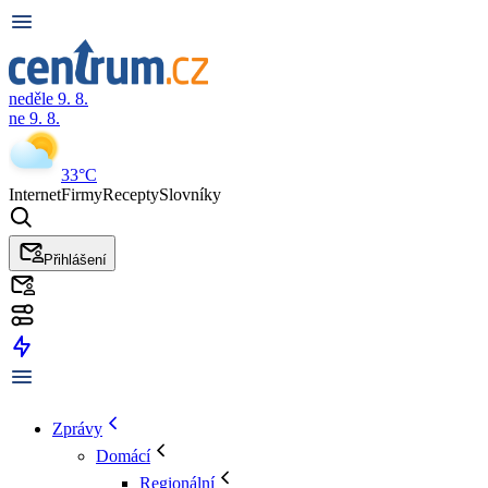
neděle 9. 8.
ne 9. 8.
33°C
Internet
Firmy
Recepty
Slovníky
Přihlášení
Zprávy
Domácí
Regionální