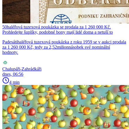
50haléřová tuzexová poukázka se prodala za 1 260 000 Kč.
Prohledejte šuplíky, podobné bony mají lidé doma a netuší to
Padesátihaléřová tuzexová poukázka z roku 1959 se v aukci prodala
za 1 260 000 Kč, tedy za 2,52milionnásobek své nominální
hodnoty.
Chalupáři-Zahrádkáři
dnes, 06:56
4 min