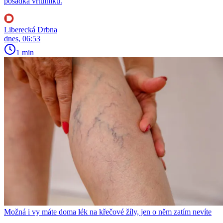
posádka vrtulníku.
Liberecká Drbna
dnes, 06:53
1 min
Možná i vy máte doma lék na křečové žíly, jen o něm zatím nevíte