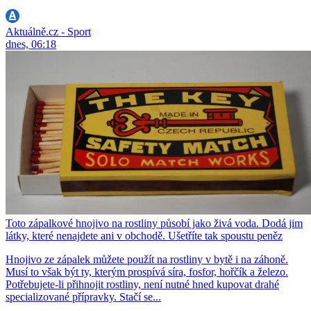
Aktuálně.cz - Sport
dnes, 06:18
Toto zápalkové hnojivo na rostliny působí jako živá voda. Dodá jim
látky, které nenajdete ani v obchodě. Ušetříte tak spoustu peněz
Hnojivo ze zápalek můžete použít na rostliny v bytě i na záhoně.
Musí to však být ty, kterým prospívá síra, fosfor, hořčík a železo.
Potřebujete-li přihnojit rostliny, není nutné hned kupovat drahé
specializované přípravky. Stačí se...