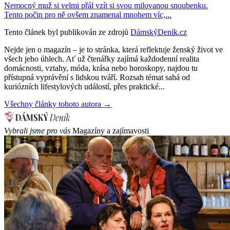
Nemocný muž si velmi přál vzít si svou milovanou snoubenku.
Tento počin pro ně ovšem znamenal mnohem víc,...
Tento článek byl publikován ze zdrojů
DámskýDeník.cz
Nejde jen o magazín – je to stránka, která reflektuje ženský život ve
všech jeho úhlech. Ať už čtenářky zajímá každodenní realita
domácnosti, vztahy, móda, krása nebo horoskopy, najdou tu
přístupná vyprávění s lidskou tváří. Rozsah témat sahá od
kuriózních lifestylových událostí, přes praktické...
Všechny články tohoto autora →
Vybrali jsme pro vás
Magazíny a zajímavosti