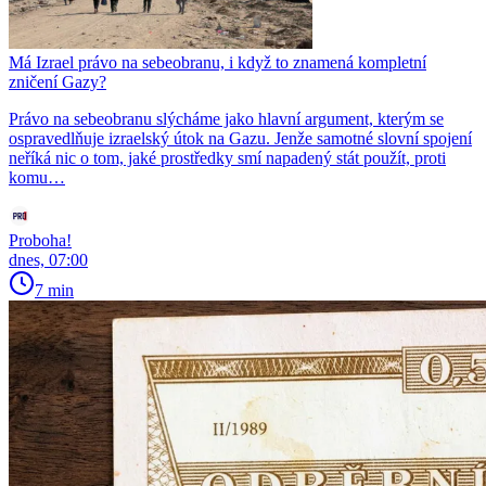
Má Izrael právo na sebeobranu, i když to znamená kompletní
zničení Gazy?
Právo na sebeobranu slýcháme jako hlavní argument, kterým se
ospravedlňuje izraelský útok na Gazu. Jenže samotné slovní spojení
neříká nic o tom, jaké prostředky smí napadený stát použít, proti
komu…
Proboha!
dnes, 07:00
7 min