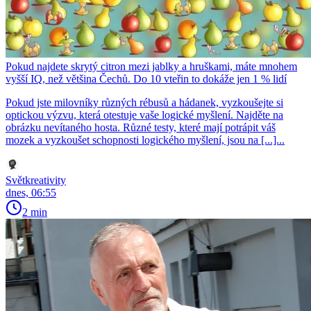
Pokud najdete skrytý citron mezi jablky a hruškami, máte mnohem
vyšší IQ, než většina Čechů. Do 10 vteřin to dokáže jen 1 % lidí
Pokud jste milovníky různých rébusů a hádanek, vyzkoušejte si
optickou výzvu, která otestuje vaše logické myšlení. Najděte na
obrázku nevítaného hosta. Různé testy, které mají potrápit váš
mozek a vyzkoušet schopnosti logického myšlení, jsou na [...]...
Světkreativity
dnes, 06:55
2 min