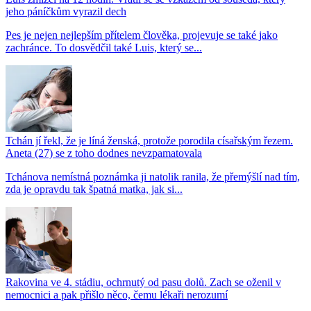
jeho páníčkům vyrazil dech
Pes je nejen nejlepším přítelem člověka, projevuje se také jako
zachránce. To dosvědčil také Luis, který se...
Tchán jí řekl, že je líná ženská, protože porodila císařským řezem.
Aneta (27) se z toho dodnes nevzpamatovala
Tchánova nemístná poznámka ji natolik ranila, že přemýšlí nad tím,
zda je opravdu tak špatná matka, jak si...
Rakovina ve 4. stádiu, ochrnutý od pasu dolů. Zach se oženil v
nemocnici a pak přišlo něco, čemu lékaři nerozumí