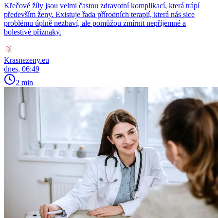
Křečové žíly jsou velmi častou zdravotní komplikací, která trápí
především ženy. Existuje řada přírodních terapií, která nás sice
problému úplně nezbaví, ale pomůžou zmírnit nepříjemné a
bolestivé příznaky.
Krasnezeny.eu
dnes, 06:49
2 min