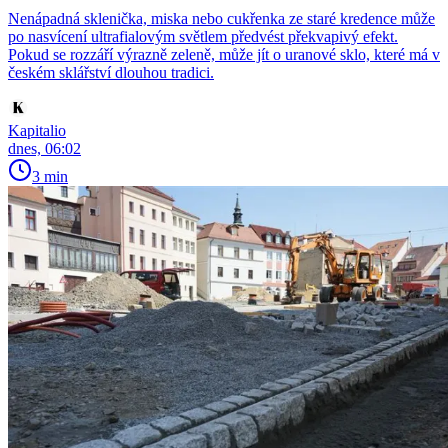
Nenápadná sklenička, miska nebo cukřenka ze staré kredence může
po nasvícení ultrafialovým světlem předvést překvapivý efekt.
Pokud se rozzáří výrazně zeleně, může jít o uranové sklo, které má v
českém sklářství dlouhou tradici.
Kapitalio
dnes, 06:02
3 min