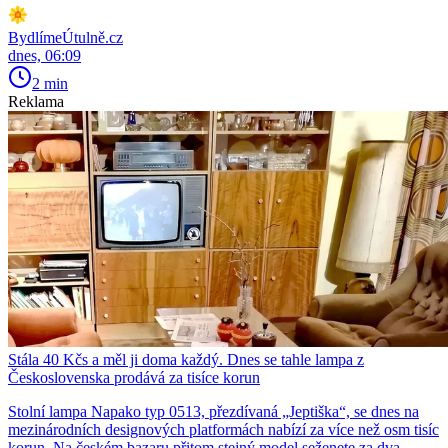
BydlímeÚtulně.cz
dnes, 06:09
2 min
Reklama
Stála 40 Kčs a měl ji doma každý. Dnes se tahle lampa z
Československa prodává za tisíce korun
Stolní lampa Napako typ 0513, přezdívaná „Jeptiška“, se dnes na
mezinárodních designových platformách nabízí za více než osm tisíc
korun. Na českém bazaru přitom stejný model seženete za dva.