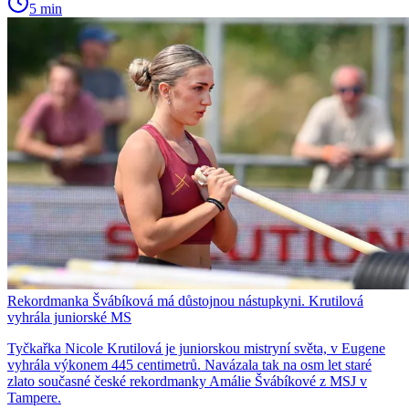
5 min
Rekordmanka Švábíková má důstojnou nástupkyni. Krutilová
vyhrála juniorské MS
Tyčkařka Nicole Krutilová je juniorskou mistryní světa, v Eugene
vyhrála výkonem 445 centimetrů. Navázala tak na osm let staré
zlato současné české rekordmanky Amálie Švábíkové z MSJ v
Tampere.