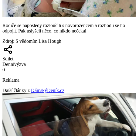
Rodiče se naposledy rozloučili s novorozencem a rozhodli se ho
odpojit. Pak uslyšeli něco, co nikdo nečekal
Zdroj
:
S vědomím Lisa Hough
Sdílet
Denní
výzva
0
Reklama
Další články z
DámskýDeník.cz