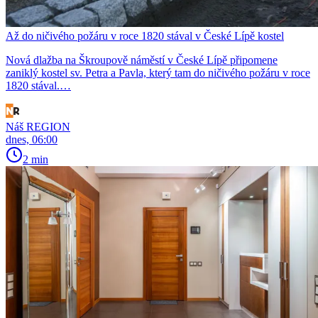
Až do ničivého požáru v roce 1820 stával v České Lípě kostel
Nová dlažba na Škroupově náměstí v České Lípě připomene
zaniklý kostel sv. Petra a Pavla, který tam do ničivého požáru v roce
1820 stával.…
Náš REGION
dnes, 06:00
2 min