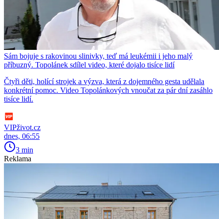
Sám bojuje s rakovinou slinivky, teď má leukémii i jeho malý
příbuzný. Topolánek sdílel video, které dojalo tisíce lidí
Čtyři děti, holící strojek a výzva, která z dojemného gesta udělala
konkrétní pomoc. Video Topolánkových vnoučat za pár dní zasáhlo
tisíce lidí.
VIPživot.cz
dnes, 06:55
3 min
Reklama