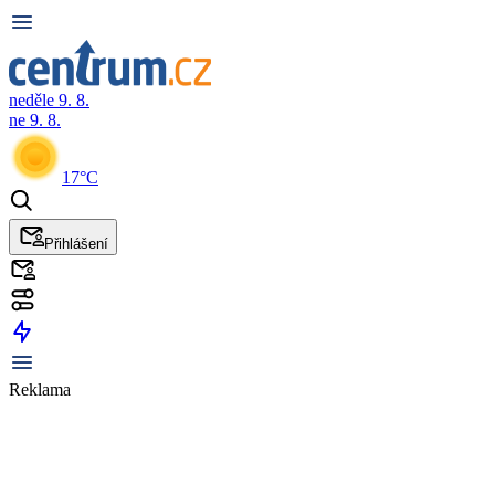
neděle 9. 8.
ne 9. 8.
17°C
Přihlášení
Reklama