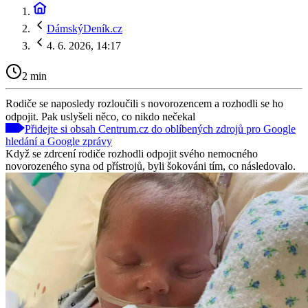
DámskýDeník.cz
4. 6. 2026, 14:17
2 min
Rodiče se naposledy rozloučili s novorozencem a rozhodli se ho
odpojit. Pak uslyšeli něco, co nikdo nečekal
Přidejte si obsah Centrum.cz do oblíbených zdrojů pro Google
hledání a Google zprávy
Když se zdrcení rodiče rozhodli odpojit svého nemocného
novorozeného syna od přístrojů, byli šokováni tím, co následovalo.