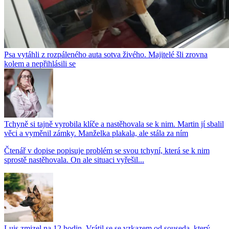
Psa vytáhli z rozpáleného auta sotva živého. Majitelé šli zrovna
kolem a nepřihlásili se
Tchyně si tajně vyrobila klíče a nastěhovala se k nim. Martin jí sbalil
věci a vyměnil zámky. Manželka plakala, ale stála za ním
Čtenář v dopise popisuje problém se svou tchyní, která se k nim
sprostě nastěhovala. On ale situaci vyřešil...
Luis zmizel na 12 hodin. Vrátil se se vzkazem od souseda, který