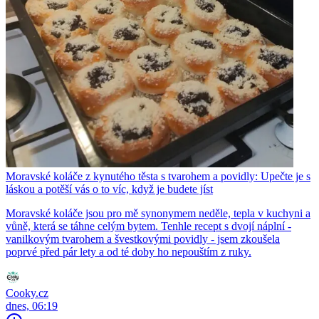
Moravské koláče z kynutého těsta s tvarohem a povidly: Upečte je s
láskou a potěší vás o to víc, když je budete jíst
Moravské koláče jsou pro mě synonymem neděle, tepla v kuchyni a
vůně, která se táhne celým bytem. Tenhle recept s dvojí náplní -
vanilkovým tvarohem a švestkovými povidly - jsem zkoušela
poprvé před pár lety a od té doby ho nepouštím z ruky.
Cooky.cz
dnes, 06:19