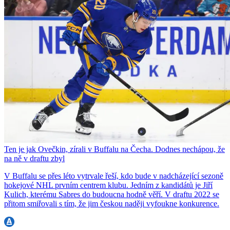
Ten je jak Ovečkin, zírali v Buffalu na Čecha. Dodnes nechápou, že
na ně v draftu zbyl
V Buffalu se přes léto vytrvale řeší, kdo bude v nadcházející sezoně
hokejové NHL prvním centrem klubu. Jedním z kandidátů je Jiří
Kulich, kterému Sabres do budoucna hodně věří. V draftu 2022 se
přitom smiřovali s tím, že jim českou naději vyfoukne konkurence.