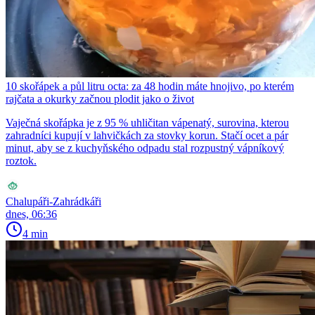
10 skořápek a půl litru octa: za 48 hodin máte hnojivo, po kterém
rajčata a okurky začnou plodit jako o život
Vaječná skořápka je z 95 % uhličitan vápenatý, surovina, kterou
zahradníci kupují v lahvičkách za stovky korun. Stačí ocet a pár
minut, aby se z kuchyňského odpadu stal rozpustný vápníkový
roztok.
Chalupáři-Zahrádkáři
dnes, 06:36
4 min