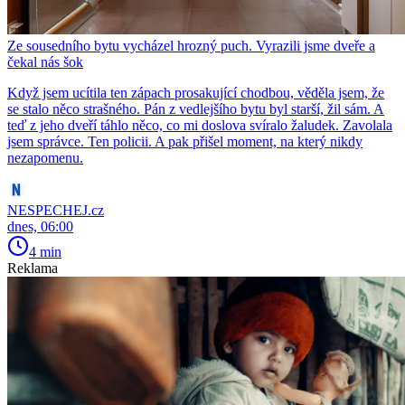
Ze sousedního bytu vycházel hrozný puch. Vyrazili jsme dveře a
čekal nás šok
Když jsem ucítila ten zápach prosakující chodbou, věděla jsem, že
se stalo něco strašného. Pán z vedlejšího bytu byl starší, žil sám. A
teď z jeho dveří táhlo něco, co mi doslova svíralo žaludek. Zavolala
jsem správce. Ten policii. A pak přišel moment, na který nikdy
nezapomenu.
NESPECHEJ.cz
dnes, 06:00
4 min
Reklama