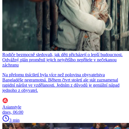
Rodiče bezmocně sledovali, jak děti přicházejí o lepší budoucnost.
Odvážný plán proměnil jejich největšího nepřítele v nečekanou
záchranu
Na přelomu tisíciletí byla více než polovina obyvatelstva
Bangladéše negramotná. Během čtvrt století ale stát zaznamenal
rapidní nárůst ve vzdělanosti. Jedním z důvodů je geniální nápad
jednoho z obyvatel.
Asianstyle
dnes, 06:00
3 min