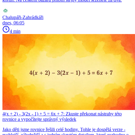
Chalupáři-Zahrádkáři
dnes, 06:05
4 min
4(x + 2) - 3(2x - 1) + 5 = 6x + 7: Zkuste překonat nástrahy této
rovnice a vypočítejte správný výsledek
Jako děti jsme rovnice řešili celé hodiny. Tohle je dospělá verze -
rychlejší, záludnější a s jedním skrytým detailem, který rozhodne o