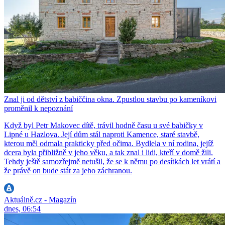
Znal ji od dětství z babiččina okna. Zpustlou stavbu po kameníkovi
proměnil k nepoznání
Když byl Petr Makovec dítě, trávil hodně času u své babičky v
Lipné u Hazlova. Její dům stál naproti Kamence, staré stavbě,
kterou měl odmala prakticky před očima. Bydlela v ní rodina, jejíž
dcera byla přibližně v jeho věku, a tak znal i lidi, kteří v domě žili.
Tehdy ještě samozřejmě netušil, že se k němu po desítkách let vrátí a
že právě on bude stát za jeho záchranou.
Aktuálně.cz - Magazín
dnes, 06:54