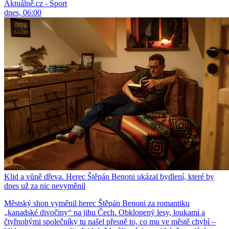
Aktuálně.cz - Sport
dnes, 06:00
Klid a vůně dřeva. Herec Štěpán Benoni ukázal bydlení, které by
dnes už za nic nevyměnil
Městský shon vyměnil herec Štěpán Benoni za romantiku
„kanadské divočiny“ na jihu Čech. Obklopený lesy, loukami a
čtyřnohými společníky tu našel přesně to, co mu ve městě chybí –