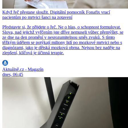
Když řeč přestane sloužit. Digitální pomocník Fonafix vrací
pacientům po mrtvici šanci na zotavení
Představte si, že přijdete o řeč. Ne o hlas, o schopnost formulovat.
Slova, nad jejichž vyřčením jste dříve nemuseli vůbec přemýšlet, se
ze dne na den promění v nesrozumitelnou směs zvuků. S tímto
těžkým údělem se potýkají miliony lidí po mozkové mrtvici nebo s
diagnózami, jako je dětská mozková obrna. Nejsou bez naděje na
zlepšení, klíčová je účinná terapie.
Aktuálně.cz - Magazín
dnes, 06:45