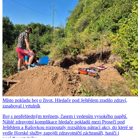
Místo pokladu boj o život. Hledače pod Ještědem zradilo zdraví,
zasahoval i vrtulník
Boj s nepřehledným terénem, časem i vedením vysokého napětí.
Náhlé zdravotní komplikace hledače pokladů mezi Prosečí pod
Ještědem a Rašovkou rozpoutaly rozsáhlou pátrací akci, do které se
vedle Horské služby zapojili zdravotničtí záchranáři, hasiči i