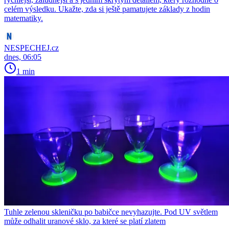
celém výsledku. Ukažte, zda si ještě pamatujete základy z hodin
matematiky.
NESPECHEJ.cz
dnes, 06:05
1 min
Tuhle zelenou skleničku po babičce nevyhazujte. Pod UV světlem
může odhalit uranové sklo, za které se platí zlatem