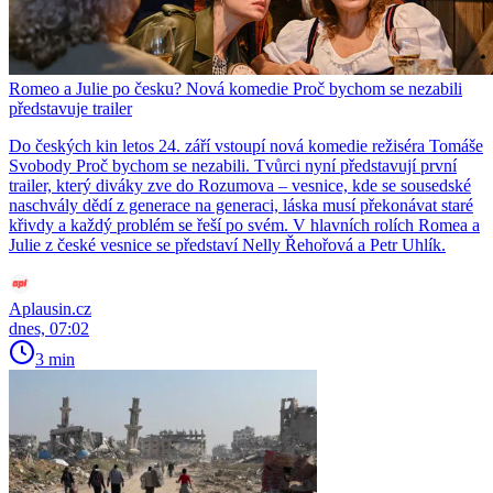
Romeo a Julie po česku? Nová komedie Proč bychom se nezabili
představuje trailer
Do českých kin letos 24. září vstoupí nová komedie režiséra Tomáše
Svobody Proč bychom se nezabili. Tvůrci nyní představují první
trailer, který diváky zve do Rozumova – vesnice, kde se sousedské
naschvály dědí z generace na generaci, láska musí překonávat staré
křivdy a každý problém se řeší po svém. V hlavních rolích Romea a
Julie z české vesnice se představí Nelly Řehořová a Petr Uhlík.
Aplausin.cz
dnes, 07:02
3 min