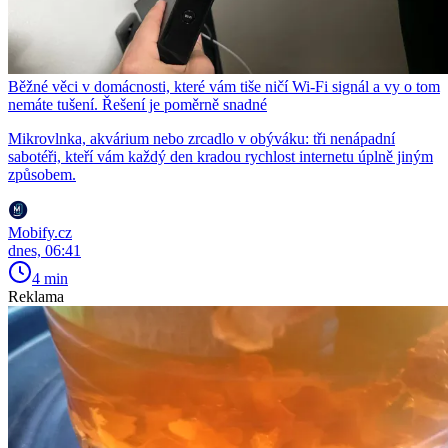
Běžné věci v domácnosti, které vám tiše ničí Wi-Fi signál a vy o tom
nemáte tušení. Řešení je poměrně snadné
Mikrovlnka, akvárium nebo zrcadlo v obýváku: tři nenápadní
sabotéři, kteří vám každý den kradou rychlost internetu úplně jiným
způsobem.
Mobify.cz
dnes, 06:41
4 min
Reklama