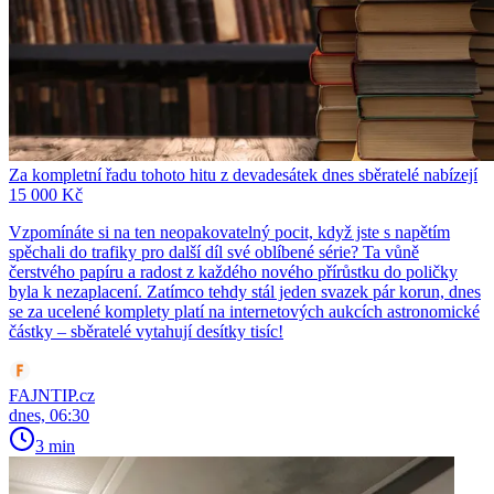
Za kompletní řadu tohoto hitu z devadesátek dnes sběratelé nabízejí
15 000 Kč
Vzpomínáte si na ten neopakovatelný pocit, když jste s napětím
spěchali do trafiky pro další díl své oblíbené série? Ta vůně
čerstvého papíru a radost z každého nového přírůstku do poličky
byla k nezaplacení. Zatímco tehdy stál jeden svazek pár korun, dnes
se za ucelené komplety platí na internetových aukcích astronomické
částky – sběratelé vytahují desítky tisíc!
FAJNTIP.cz
dnes, 06:30
3 min