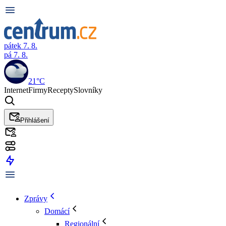
pátek 7. 8.
pá 7. 8.
21°C
Internet
Firmy
Recepty
Slovníky
Přihlášení
Zprávy
Domácí
Regionální