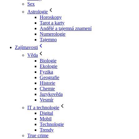
Sex
Astrologie
Horoskopy
Tarot a karty
Andělé a tajemná znamení
Numerologie
Tajemno
Zajímavosti
Věda
Biologie
Ekologie
Fyzika
Geografie
Historie
Chemie
Jazykověda
Vesmír
IT a technologie
Digital
Mobil
Technologie
Trendy
True crime