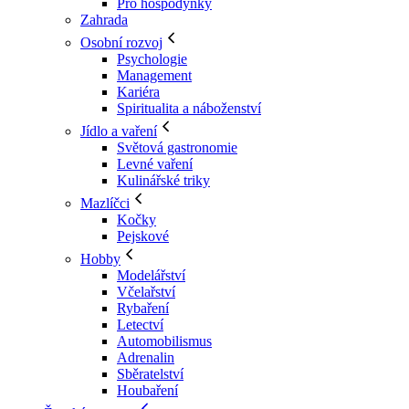
Pro hospodyňky
Zahrada
Osobní rozvoj
Psychologie
Management
Kariéra
Spiritualita a náboženství
Jídlo a vaření
Světová gastronomie
Levné vaření
Kulinářské triky
Mazlíčci
Kočky
Pejskové
Hobby
Modelářství
Včelařství
Rybaření
Letectví
Automobilismus
Adrenalin
Sběratelství
Houbaření