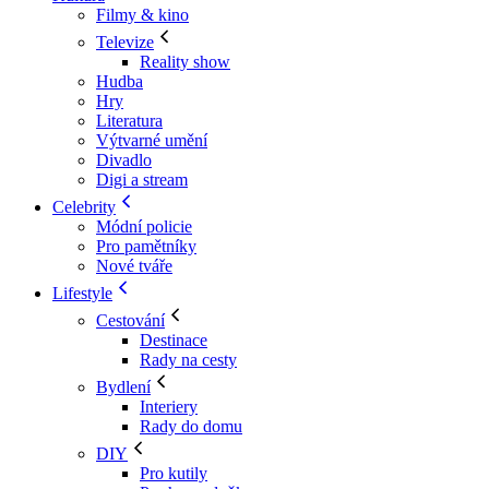
Filmy & kino
Televize
Reality show
Hudba
Hry
Literatura
Výtvarné umění
Divadlo
Digi a stream
Celebrity
Módní policie
Pro pamětníky
Nové tváře
Lifestyle
Cestování
Destinace
Rady na cesty
Bydlení
Interiery
Rady do domu
DIY
Pro kutily