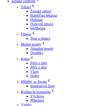
Ženské centrum
Zdraví
Ženské zdraví
Babiččina lékárna
Hubnutí
Duševní zdraví
Wellbeing
Fitness
Jóga a pilates
Módní trendy
Aktuální trendy
Doplňky
Krása
Péče o pleť
Péče o tělo
Vlasy
Nehty
Příběhy ze života
Inspirativní ženy
Rodina & komunita
Výchova
Přátelství
Vztahy