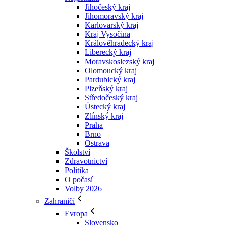
Jihočeský kraj
Jihomoravský kraj
Karlovarský kraj
Kraj Vysočina
Králověhradecký kraj
Liberecký kraj
Moravskoslezský kraj
Olomoucký kraj
Pardubický kraj
Plzeňský kraj
Středočeský kraj
Ústecký kraj
Zlínský kraj
Praha
Brno
Ostrava
Školství
Zdravotnictví
Politika
O počasí
Volby 2026
Zahraničí
Evropa
Slovensko