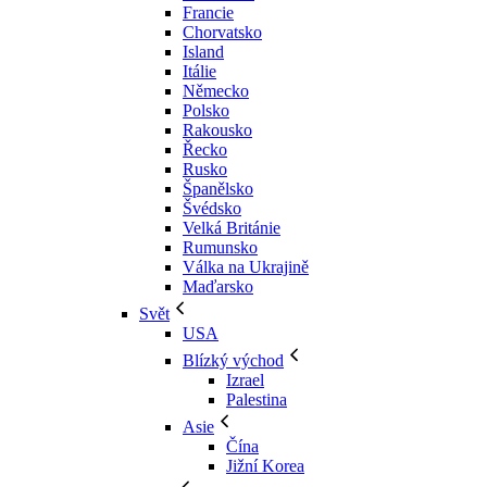
Francie
Chorvatsko
Island
Itálie
Německo
Polsko
Rakousko
Řecko
Rusko
Španělsko
Švédsko
Velká Británie
Rumunsko
Válka na Ukrajině
Maďarsko
Svět
USA
Blízký východ
Izrael
Palestina
Asie
Čína
Jižní Korea