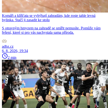
Komáři a klíšťata se vyhýbají zahradám, kde roste tahle levná
bylinka. Stačí ji zasadit ke stolu
S otravným hmyzem na zahradě se smířit nemusíte. Pomůže vám
řešení, které si pro vás nachystala sama příroda.
adbz.cz
6. 8. 2026, 19:34
2 min