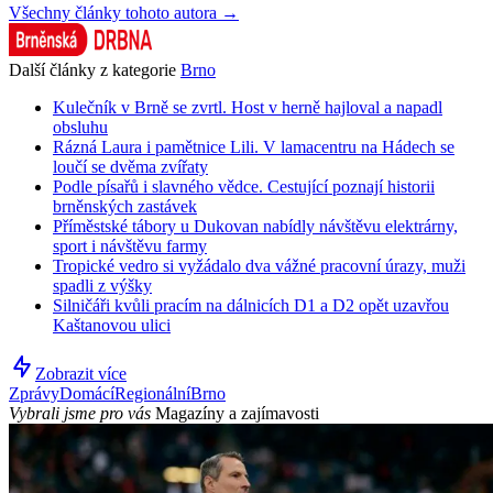
Všechny články tohoto autora →
Další články z kategorie
Brno
Kulečník v Brně se zvrtl. Host v herně hajloval a napadl
obsluhu
Rázná Laura i pamětnice Lili. V lamacentru na Hádech se
loučí se dvěma zvířaty
Podle písařů i slavného vědce. Cestující poznají historii
brněnských zastávek
Příměstské tábory u Dukovan nabídly návštěvu elektrárny,
sport i návštěvu farmy
Tropické vedro si vyžádalo dva vážné pracovní úrazy, muži
spadli z výšky
Silničáři kvůli pracím na dálnicích D1 a D2 opět uzavřou
Kaštanovou ulici
Zobrazit více
Zprávy
Domácí
Regionální
Brno
Vybrali jsme pro vás
Magazíny a zajímavosti