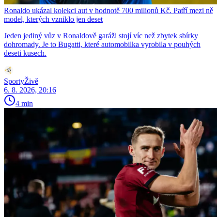
Ronaldo ukázal kolekci aut v hodnotě 700 milionů Kč. Patří mezi ně
model, kterých vzniklo jen deset
Jeden jediný vůz v Ronaldově garáži stojí víc než zbytek sbírky
dohromady. Je to Bugatti, které automobilka vyrobila v pouhých
deseti kusech.
SportyŽivě
6. 8. 2026, 20:16
4 min