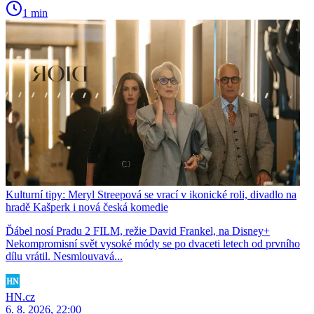
1 min
Kulturní tipy: Meryl Streepová se vrací v ikonické roli, divadlo na
hradě Kašperk i nová česká komedie
Ďábel nosí Pradu 2 FILM, režie David Frankel, na Disney+
Nekompromisní svět vysoké módy se po dvaceti letech od prvního
dílu vrátil. Nesmlouvavá...
HN.cz
6. 8. 2026, 22:00