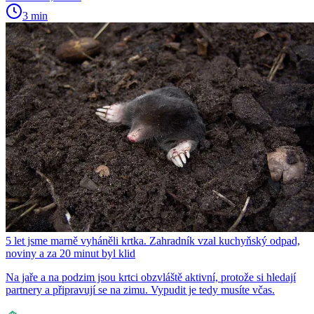
3 min
5 let jsme marně vyháněli krtka. Zahradník vzal kuchyňský odpad,
noviny a za 20 minut byl klid
Na jaře a na podzim jsou krtci obzvláště aktivní, protože si hledají
partnery a připravují se na zimu. Vypudit je tedy musíte včas.