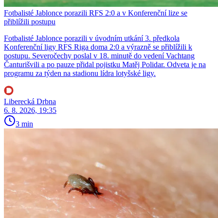
Fotbalisté Jablonce porazili RFS 2:0 a v Konferenční lize se
přiblížili postupu
Fotbalisté Jablonce porazili v úvodním utkání 3. předkola
Konferenční ligy RFS Riga doma 2:0 a výrazně se přiblížili k
postupu. Severočechy poslal v 18. minutě do vedení Vachtang
Čanturišvili a po pauze přidal pojistku Matěj Polidar. Odveta je na
programu za týden na stadionu lídra lotyšské ligy.
Liberecká Drbna
6. 8. 2026, 19:35
3 min