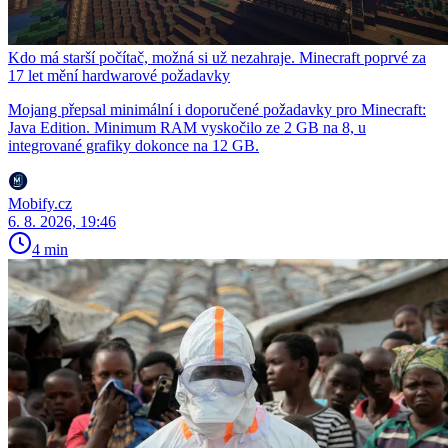
Kdo má starší počítač, možná si už nezahraje. Minecraft poprvé za
17 let mění hardwarové požadavky
Mojang přepsal minimální i doporučené požadavky pro Minecraft:
Java Edition. Minimum RAM vyskočilo ze 2 GB na 8, u
integrované grafiky dokonce na 12 GB.
Mobify.cz
6. 8. 2026, 19:46
4 min