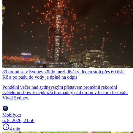
89 dronů se v Sydney zřítilo mezi diváky. Jeden stojí přes 60 tisíc
Kč a po pádu do vody je úplně na odpis
Pondělní večer nad sydneyským přístavem proměnil rekordní
světelnou show v nejdražší hromadný pád dronů v historii festivalu
Vivid Sydney.
Mobify.cz
6. 8. 2026, 21:56
4 min