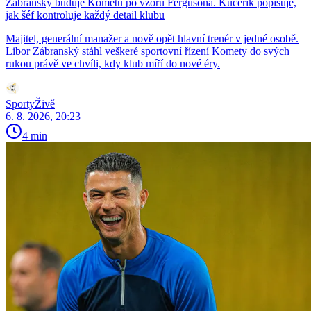
Zábranský buduje Kometu po vzoru Fergusona. Kučeřík popisuje,
jak šéf kontroluje každý detail klubu
Majitel, generální manažer a nově opět hlavní trenér v jedné osobě.
Libor Zábranský stáhl veškeré sportovní řízení Komety do svých
rukou právě ve chvíli, kdy klub míří do nové éry.
SportyŽivě
6. 8. 2026, 20:23
4 min