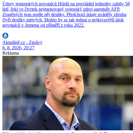
Údery jemenských povstalců Húsíů na provládní jednotky zabily 58
lidí, řekl ve čtvrtek nejmenovaný vojenský zdroj agentuře AFP.
Zraněných jsou podle něj desítky. Předchozí údaje uváděly zhruba
čtyři desítky mrtvých. Mohlo by se tak jednat o nejkrvavější útok
povstalců v Jemenu od příměří z roku 2022.
Aktuálně.cz - Zprávy
6. 8. 2026, 20:27
Reklama