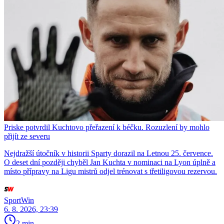
Priske potvrdil Kuchtovo přeřazení k béčku. Rozuzlení by mohlo
přijít ze severu
Nejdražší útočník v historii Sparty dorazil na Letnou 25. července.
O deset dní později chyběl Jan Kuchta v nominaci na Lyon úplně a
místo přípravy na Ligu mistrů odjel trénovat s třetiligovou rezervou.
SportWin
6. 8. 2026, 23:39
2 min