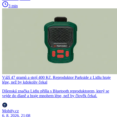
3 min
Váží 47 gramů a stojí 400 Kč. Reproduktor Parkside z Lidlu hraje
lépe, než by kdokoliv čekal
Dílenská značka Lidlu přišla s Bluetooth reproduktorem, který se
vejde do dlaně a hraje mnohem lépe, než by člověk čekal.
Mobify.cz
6. 8. 2026, 21:08