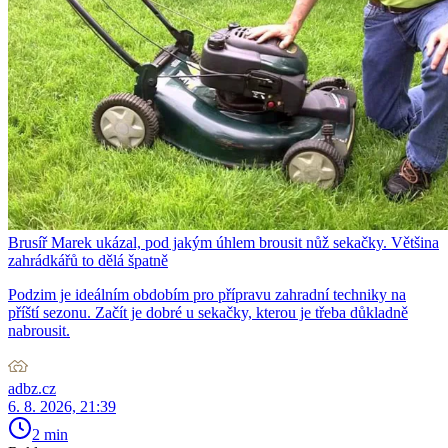
Brusíř Marek ukázal, pod jakým úhlem brousit nůž sekačky. Většina
zahrádkářů to dělá špatně
Podzim je ideálním obdobím pro přípravu zahradní techniky na
příští sezonu. Začít je dobré u sekačky, kterou je třeba důkladně
nabrousit.
adbz.cz
6. 8. 2026, 21:39
2 min