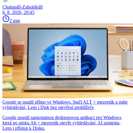
Chalupáři-Zahrádkáři
6. 8. 2026, 20:45
2 min
Google se usadil přímo ve Windows. Stačí ALT + mezerník a máte
vyhledávání, Lens i Disk bez otevření prohlížeče
Google spustil samostatnou desktopovou aplikaci pro Windows,
která po stisku Alt + mezerník otevře vyhledávání, AI asistenta,
Lens i přístup k Disku.