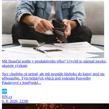
Mít finanční potíže v produktivním věku? Urychlí to stárnutí mozku,
ukazuje výzkum
Sice chudoba cti netratí, ale mít neustále hluboko do kapsy není nic
příjemného. Tým britských vědců pod vedením Praveethy
Patalayové z londýnské...
HN.cz
6. 8. 2026, 22:00