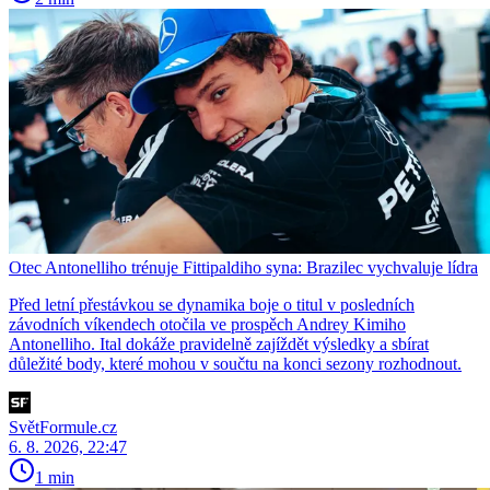
Otec Antonelliho trénuje Fittipaldiho syna: Brazilec vychvaluje lídra
Před letní přestávkou se dynamika boje o titul v posledních
závodních víkendech otočila ve prospěch Andrey Kimiho
Antonelliho. Ital dokáže pravidelně zajíždět výsledky a sbírat
důležité body, které mohou v součtu na konci sezony rozhodnout.
SvětFormule.cz
6. 8. 2026, 22:47
1 min