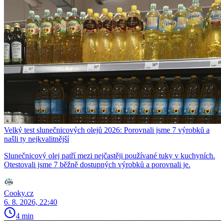
Velký test slunečnicových olejů 2026: Porovnali jsme 7 výrobků a
našli ty nejkvalitnější
Slunečnicový olej patří mezi nejčastěji používané tuky v kuchyních.
Otestovali jsme 7 běžně dostupných výrobků a porovnali je.
Cooky.cz
6. 8. 2026, 22:40
4 min