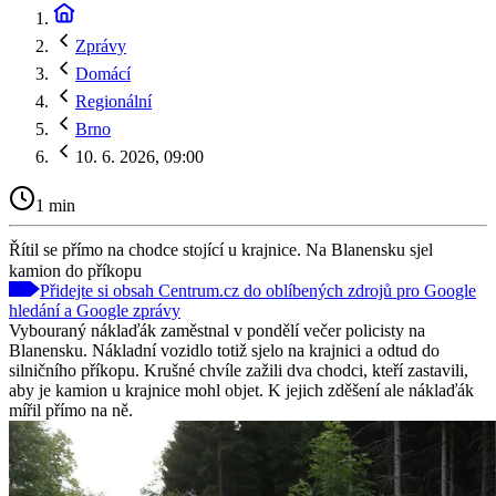
Zprávy
Domácí
Regionální
Brno
10. 6. 2026, 09:00
1 min
Řítil se přímo na chodce stojící u krajnice. Na Blanensku sjel
kamion do příkopu
Přidejte si obsah Centrum.cz do oblíbených zdrojů pro Google
hledání a Google zprávy
Vybouraný náklaďák zaměstnal v pondělí večer policisty na
Blanensku. Nákladní vozidlo totiž sjelo na krajnici a odtud do
silničního příkopu. Krušné chvíle zažili dva chodci, kteří zastavili,
aby je kamion u krajnice mohl objet. K jejich zděšení ale náklaďák
mířil přímo na ně.