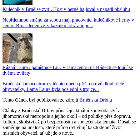
Kulečník v Brně se zvrtl. Host v herně hajloval a napadl obsluhu
Nepříjemnou směnu za sebou mají pracovníci kulečníkové herny v
centru Brna. Jeden ze zákazníků totiž ani po...
Rázná Laura i pamětnice Lili. V lamacentru na Hádech se loučí se
dvěma zvířaty
Brněnské lamacentrum v těchto dnech přišlo o dvě dlouholeté
obyvatelky. Lama Laura byla poslední z trojice...
Tento článek byl publikován ze zdrojů
Brněnská Drbna
Články z Brněnské Drbny přinášejí aktuální zpravodajství z
jihomoravské metropole a jejího okolí – od politiky přes dopravu,
kulturu, školství až po bezpečnostní a společenská témata. Obsah se
zaměřuje na události, které přímo ovlivňují každodenní život
místních obyvatel, ať už jde o nové...