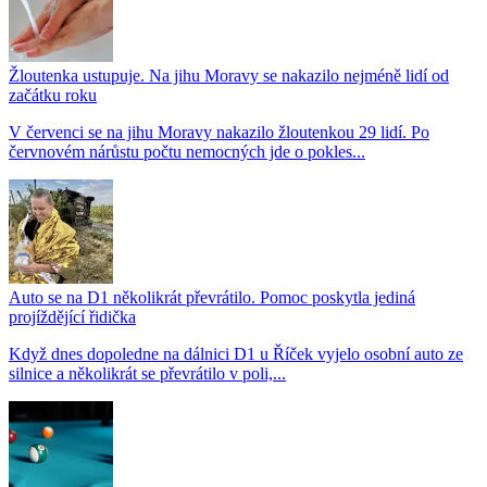
Žloutenka ustupuje. Na jihu Moravy se nakazilo nejméně lidí od
začátku roku
V červenci se na jihu Moravy nakazilo žloutenkou 29 lidí. Po
červnovém nárůstu počtu nemocných jde o pokles...
Auto se na D1 několikrát převrátilo. Pomoc poskytla jediná
projíždějící řidička
Když dnes dopoledne na dálnici D1 u Říček vyjelo osobní auto ze
silnice a několikrát se převrátilo v poli,...