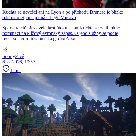
Kuchta se nevešel ani na Lyon a po příchodu Brunese je blízko
odchodu. Sparta jedná s Legií Varšava
Sparta v létě přestavěla hrot útoku a Jan Kuchta se ocitl mimo
nominaci na klíčový evropský zápas. O jeho služby se podle
polských zdrojů zajímá Legia Varšava.
SportyŽivě
6. 8. 2026, 19:57
3 min