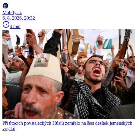
Mobify.cz
6. 8. 2026, 20:32
4 min
Při útocích povstaleckých Húsíů zemřelo na šest desítek jemenských
vojáků