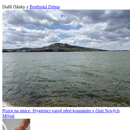
Další články z
Brněnská Drbna
Pozor na sinice. Hygienici varují před koupáním v části Nových
Mlýnů