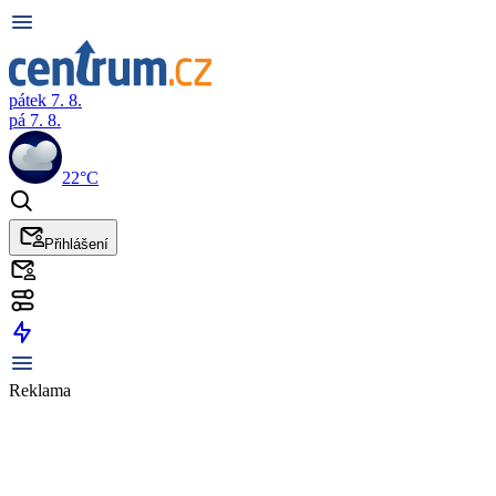
pátek 7. 8.
pá 7. 8.
22°C
Přihlášení
Reklama