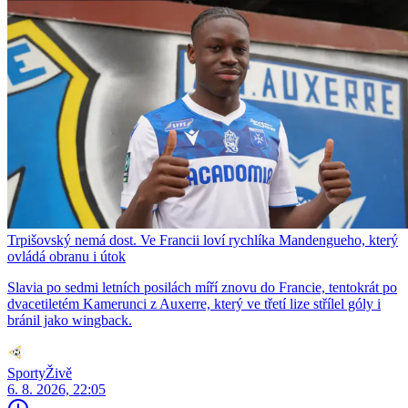
Trpišovský nemá dost. Ve Francii loví rychlíka Mandengueho, který
ovládá obranu i útok
Slavia po sedmi letních posilách míří znovu do Francie, tentokrát po
dvacetiletém Kamerunci z Auxerre, který ve třetí lize střílel góly i
bránil jako wingback.
SportyŽivě
6. 8. 2026, 22:05