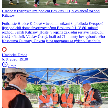
Hradec v Evropské lize podlehl Besiktasi 0:1, v oslabení rozhodl
Kilicsoy
Fotbalisté Hradce Králové v úvodním utkání 3. předkola Evropské
ligy podlehli doma favorizovanému Besiktasi 0:1. V 80. minutě
rozhodl Semih Kilicsoy. Hosté, v jejichž základní sestavě nastoupil
český křídelník Václav Černý, hráli od 71. minuty bez vyloučeného
Kassouma Ouattary. Odveta je na programu za týden v Istanbulu.
Hradecká Drbna
6. 8. 2026, 19:30
2 min