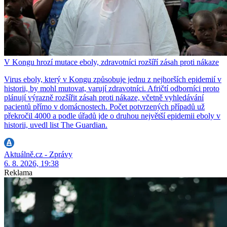
V Kongu hrozí mutace eboly, zdravotníci rozšíří zásah proti nákaze
Virus eboly, který v Kongu způsobuje jednu z nejhorších epidemií v
historii, by mohl mutovat, varují zdravotníci. Afričtí odborníci proto
plánují výrazně rozšířit zásah proti nákaze, včetně vyhledávání
pacientů přímo v domácnostech. Počet potvrzených případů už
překročil 4000 a podle úřadů jde o druhou největší epidemii eboly v
historii, uvedl list The Guardian.
Aktuálně.cz - Zprávy
6. 8. 2026, 19:38
Reklama