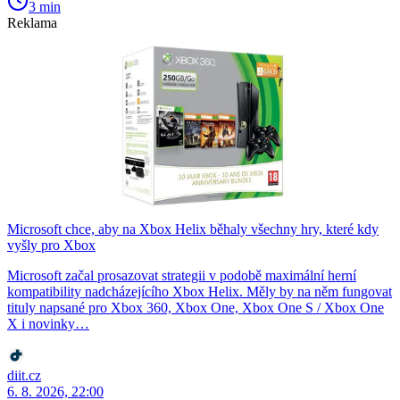
3 min
Reklama
Microsoft chce, aby na Xbox Helix běhaly všechny hry, které kdy
vyšly pro Xbox
Microsoft začal prosazovat strategii v podobě maximální herní
kompatibility nadcházejícího Xbox Helix. Měly by na něm fungovat
tituly napsané pro Xbox 360, Xbox One, Xbox One S / Xbox One
X i novinky…
diit.cz
6. 8. 2026, 22:00