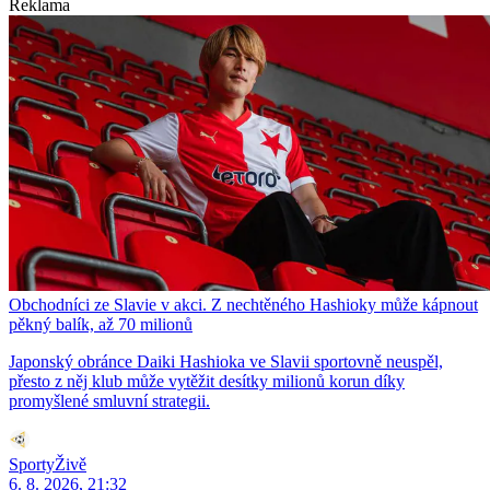
Reklama
Obchodníci ze Slavie v akci. Z nechtěného Hashioky může kápnout
pěkný balík, až 70 milionů
Japonský obránce Daiki Hashioka ve Slavii sportovně neuspěl,
přesto z něj klub může vytěžit desítky milionů korun díky
promyšlené smluvní strategii.
SportyŽivě
6. 8. 2026, 21:32