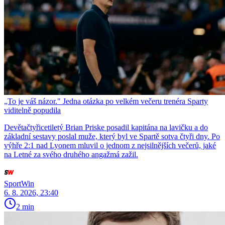
„To je váš názor." Jedna otázka po velkém večeru trenéra Sparty
viditelně popudila
Devětačtyřicetiletý Brian Priske posadil kapitána na lavičku a do
základní sestavy poslal muže, který byl ve Spartě sotva čtyři dny. Po
výhře 2:1 nad Lyonem mluvil o jednom z nejsilnějších večerů, jaké
na Letné za svého druhého angažmá zažil.
SportWin
6. 8. 2026, 23:40
2 min