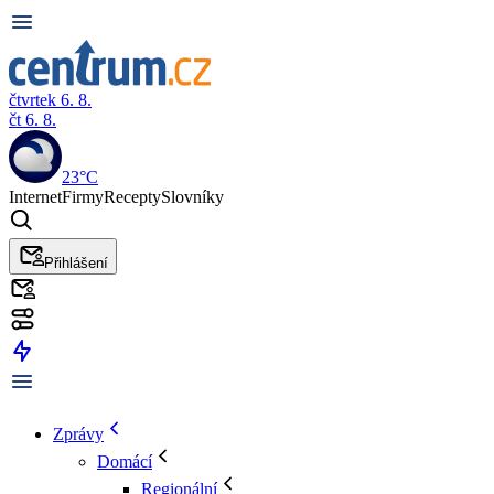
čtvrtek 6. 8.
čt 6. 8.
23°C
Internet
Firmy
Recepty
Slovníky
Přihlášení
Zprávy
Domácí
Regionální