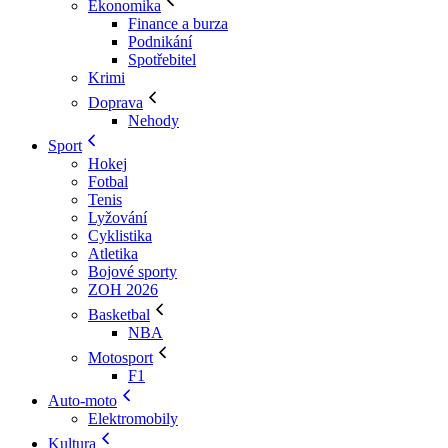
Ekonomika
Finance a burza
Podnikání
Spotřebitel
Krimi
Doprava
Nehody
Sport
Hokej
Fotbal
Tenis
Lyžování
Cyklistika
Atletika
Bojové sporty
ZOH 2026
Basketbal
NBA
Motosport
F1
Auto-moto
Elektromobily
Kultura