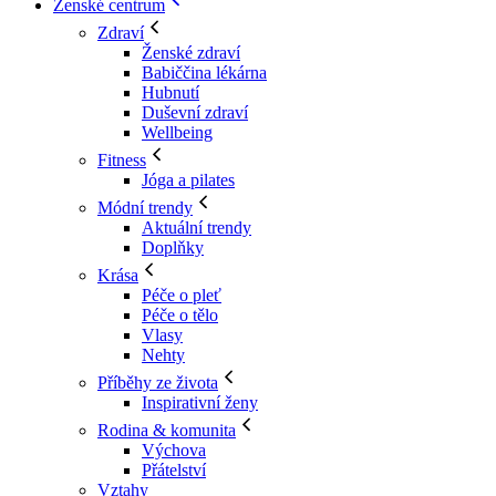
Ženské centrum
Zdraví
Ženské zdraví
Babiččina lékárna
Hubnutí
Duševní zdraví
Wellbeing
Fitness
Jóga a pilates
Módní trendy
Aktuální trendy
Doplňky
Krása
Péče o pleť
Péče o tělo
Vlasy
Nehty
Příběhy ze života
Inspirativní ženy
Rodina & komunita
Výchova
Přátelství
Vztahy