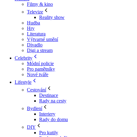
Filmy & kino
Televize
Reality show
Hudba
Hry
Literatura
Výtvarné umění
Divadlo
Digi a stream
Celebrity
Módní policie
Pro pamětníky
Nové tváře
Lifestyle
Cestování
Destinace
Rady na cesty
Bydlení
Interiery
Rady do domu
DIY
Pro kutily