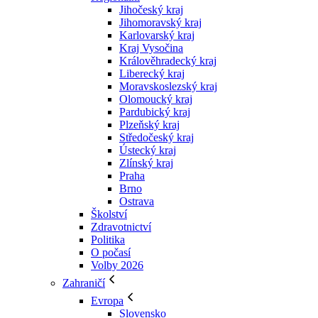
Jihočeský kraj
Jihomoravský kraj
Karlovarský kraj
Kraj Vysočina
Králověhradecký kraj
Liberecký kraj
Moravskoslezský kraj
Olomoucký kraj
Pardubický kraj
Plzeňský kraj
Středočeský kraj
Ústecký kraj
Zlínský kraj
Praha
Brno
Ostrava
Školství
Zdravotnictví
Politika
O počasí
Volby 2026
Zahraničí
Evropa
Slovensko