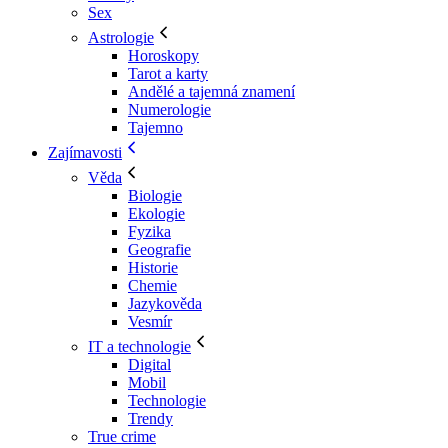
Sex
Astrologie
Horoskopy
Tarot a karty
Andělé a tajemná znamení
Numerologie
Tajemno
Zajímavosti
Věda
Biologie
Ekologie
Fyzika
Geografie
Historie
Chemie
Jazykověda
Vesmír
IT a technologie
Digital
Mobil
Technologie
Trendy
True crime