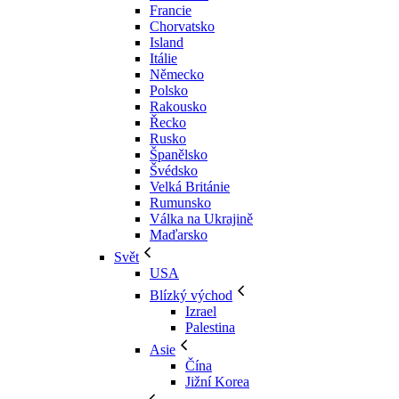
Francie
Chorvatsko
Island
Itálie
Německo
Polsko
Rakousko
Řecko
Rusko
Španělsko
Švédsko
Velká Británie
Rumunsko
Válka na Ukrajině
Maďarsko
Svět
USA
Blízký východ
Izrael
Palestina
Asie
Čína
Jižní Korea