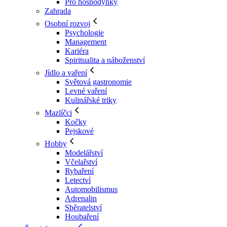
Pro hospodyňky
Zahrada
Osobní rozvoj
Psychologie
Management
Kariéra
Spiritualita a náboženství
Jídlo a vaření
Světová gastronomie
Levné vaření
Kulinářské triky
Mazlíčci
Kočky
Pejskové
Hobby
Modelářství
Včelařství
Rybaření
Letectví
Automobilismus
Adrenalin
Sběratelství
Houbaření