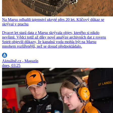
Na Marsu odhalili tajemství ukryté přes 20 let. Klíčový důkaz se
skrýval v prachu
Dvacet let stará data z Marsu skrývala objev, kterého si nikdo
nevšiml. Vědci totiž až díky nové analýze archivních dat z roveru
Spirit objevili důkazy, že kapalná voda mohla být na Marsu
mnohem rozšířenější, než se dosud předpokládalo.
Aktuálně.cz - Magazín
dnes, 03:25