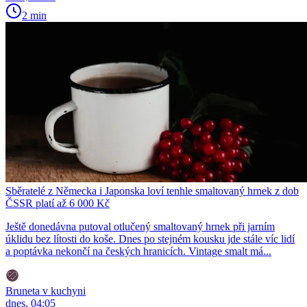
2 min
Sběratelé z Německa i Japonska loví tenhle smaltovaný hrnek z dob
ČSSR platí až 6 000 Kč
Ještě donedávna putoval otlučený smaltovaný hrnek při jarním
úklidu bez lítosti do koše. Dnes po stejném kousku jde stále víc lidí
a poptávka nekončí na českých hranicích. Vintage smalt má...
Bruneta v kuchyni
dnes, 04:05