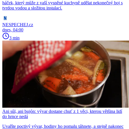
háček, který může z vaší vysněné kuchyně udělat nekonečný boj s
tvrdou vodou a složitou instalací.
NESPECHEJ.cz
dnes, 04:00
3 min
Ani sůl, ani bujón: vývar dostane chuť z 1 věci, kterou většina lidí
do hrnce nedá
Uvaříte poctivý vývar, hodiny ho pomalu táhnete, a stejně nakonec