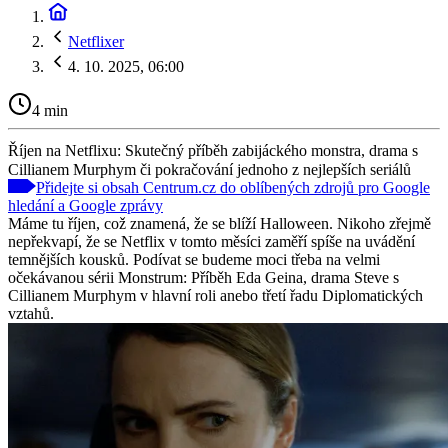
Netflixer
4. 10. 2025, 06:00
4 min
Říjen na Netflixu: Skutečný příběh zabijáckého monstra, drama s
Cillianem Murphym či pokračování jednoho z nejlepších seriálů
Přidejte si obsah Centrum.cz do oblíbených zdrojů pro Google
hledání a Google zprávy
Máme tu říjen, což znamená, že se blíží Halloween. Nikoho zřejmě
nepřekvapí, že se Netflix v tomto měsíci zaměří spíše na uvádění
temnějších kousků. Podívat se budeme moci třeba na velmi
očekávanou sérii Monstrum: Příběh Eda Geina, drama Steve s
Cillianem Murphym v hlavní roli anebo třetí řadu Diplomatických
vztahů.