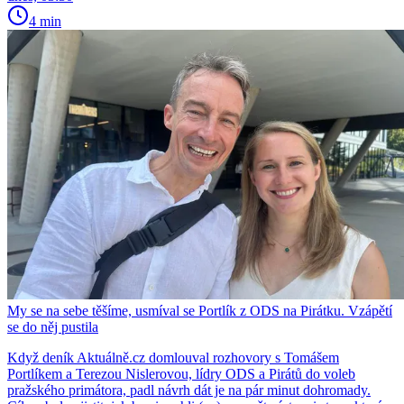
4 min
My se na sebe těšíme, usmíval se Portlík z ODS na Pirátku. Vzápětí
se do něj pustila
Když deník Aktuálně.cz domlouval rozhovory s Tomášem
Portlíkem a Terezou Nislerovou, lídry ODS a Pirátů do voleb
pražského primátora, padl návrh dát je na pár minut dohromady.