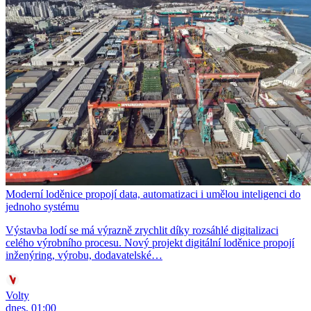
Moderní loděnice propojí data, automatizaci i umělou inteligenci do
jednoho systému
Výstavba lodí se má výrazně zrychlit díky rozsáhlé digitalizaci
celého výrobního procesu. Nový projekt digitální loděnice propojí
inženýring, výrobu, dodavatelské…
Volty
dnes, 01:00