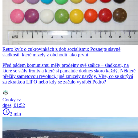
Retro kvíz o cukrovinkách z dob socialismu: Poznejte slavné
sladkosti, které mizely z obchodů jako první
Před pádem komunismu měly prodejny své stálice – sladkosti, na
které se stály fronty a které si pamatuje dodnes skoro každý. Některé
přežily sametovou revoluci, jiné zmizely navždy. Víte, co se skrývá
za zkratkou LIPO nebo kdy se začalo vyrábět Pedro?
Cooky.cz
dnes, 01:52
2 min