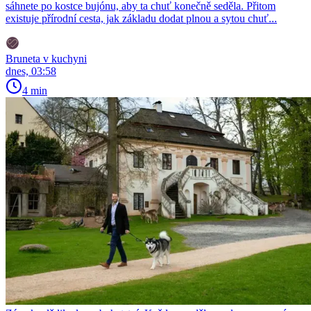
sáhnete po kostce bujónu, aby ta chuť konečně seděla. Přitom
existuje přírodní cesta, jak základu dodat plnou a sytou chuť...
Bruneta v kuchyni
dnes, 03:58
4 min