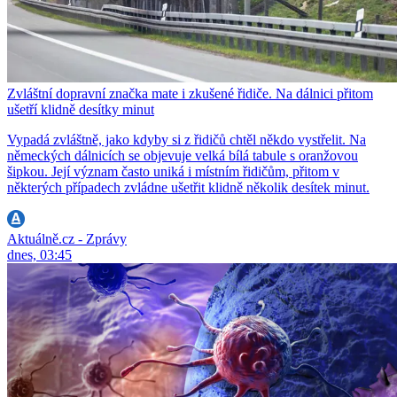
Zvláštní dopravní značka mate i zkušené řidiče. Na dálnici přitom
ušetří klidně desítky minut
Vypadá zvláštně, jako kdyby si z řidičů chtěl někdo vystřelit. Na
německých dálnicích se objevuje velká bílá tabule s oranžovou
šipkou. Její význam často uniká i místním řidičům, přitom v
některých případech zvládne ušetřit klidně několik desítek minut.
Aktuálně.cz - Zprávy
dnes, 03:45