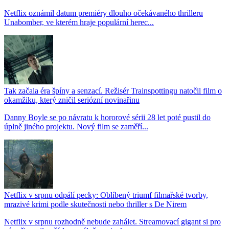
Netflix oznámil datum premiéry dlouho očekávaného thrilleru
Unabomber, ve kterém hraje populární herec...
Tak začala éra špíny a senzací. Režisér Trainspottingu natočil film o
okamžiku, který zničil seriózní novinařinu
Danny Boyle se po návratu k hororové sérii 28 let poté pustil do
úplně jiného projektu. Nový film se zaměří...
Netflix v srpnu odpálí pecky: Oblíbený triumf filmařské tvorby,
mrazivé krimi podle skutečnosti nebo thriller s De Nirem
Netflix v srpnu rozhodně nebude zahálet. Streamovací gigant si pro