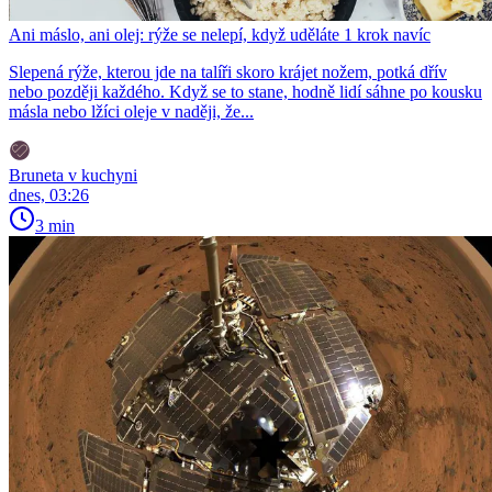
Ani máslo, ani olej: rýže se nelepí, když uděláte 1 krok navíc
Slepená rýže, kterou jde na talíři skoro krájet nožem, potká dřív
nebo později každého. Když se to stane, hodně lidí sáhne po kousku
másla nebo lžíci oleje v naději, že...
Bruneta v kuchyni
dnes, 03:26
3 min