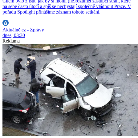
Cílem bylo zjistit, jak by si mohli (ne)rozumět zástupci stran, které
na sebe často útočí a spíš se nechystají společně vládnout Praze. V
pořadu Spotlight přinášíme záznam tohoto setkání.
Aktuálně.cz - Zprávy
dnes, 03:30
Reklama