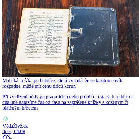
Maličká knížka po babičce, která vypadá, že se každou chvíli
rozpadne, může mít cenu tisíců korun
Při vyklízení půdy po prarodičích nebo probírá ní starých truhlic na
chalupě narazíme čas od času na zaprášené knížky s koženým či
plátěným hřbetem.
VědaŽivě.cz
dnes, 04:08