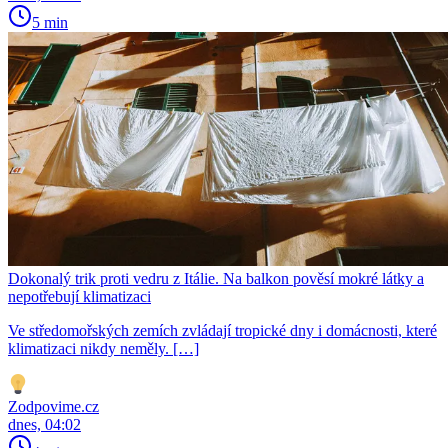
5 min
Dokonalý trik proti vedru z Itálie. Na balkon pověsí mokré látky a
nepotřebují klimatizaci
Ve středomořských zemích zvládají tropické dny i domácnosti, které
klimatizaci nikdy neměly. […]
Zodpovime.cz
dnes, 04:02