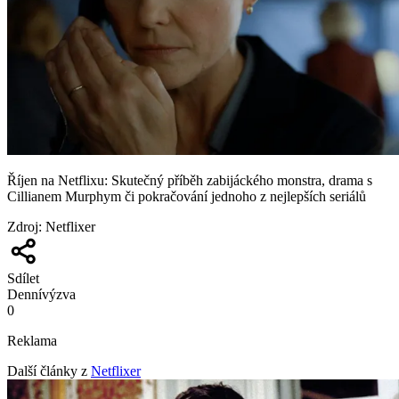
Říjen na Netflixu: Skutečný příběh zabijáckého monstra, drama s
Cillianem Murphym či pokračování jednoho z nejlepších seriálů
Zdroj
:
Netflixer
Sdílet
Denní
výzva
0
Reklama
Další články z
Netflixer