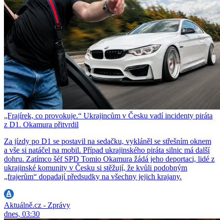
„Frajírek, co provokuje.“ Ukrajincům v Česku vadí incidenty piráta
z D1. Okamura přitvrdil
Za jízdy po D1 se postavil na sedačku, vykláněl se střešním oknem
a vše si natáčel na mobil. Případ ukrajinského piráta silnic má další
dohru. Zatímco šéf SPD Tomio Okamura žádá jeho deportaci, lidé z
ukrajinské komunity v Česku si stěžují, že kvůli podobným
„frajerům“ dopadají předsudky na všechny jejich krajany.
Aktuálně.cz - Zprávy
dnes, 03:30