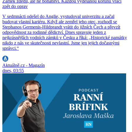
Zámek zdědil, ale ne bohatství. Každou vydělanou korunu vrací
zpět do oprav
V sedmnácti odešel do Anglie, vystudoval univerzitu a začal
budovat vlastní kariéru. Když ale zemřel jeho otec, rozhodl se
Stephanos Germenis-Hildprandt vrátit do jižních Čech a převzít
odpovědnost za rodinné dědictví. Dnes spravuje jeden z
nejkrásnějších vodních zámků v Česku a říká: „Historické památky
nikdo z nás ve skutečnosti nevlastní. Jsme jen jejich dočasnými
správci.“
Aktuálně.cz - Magazín
dnes, 03:55