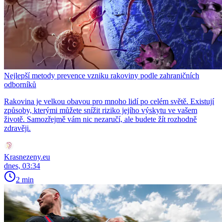
Nejlepší metody prevence vzniku rakoviny podle zahraničních
odborníků
Rakovina je velkou obavou pro mnoho lidí po celém světě. Existují
způsoby, kterými můžete snížit riziko jejího výskytu ve vašem
životě. Samozřejmě vám nic nezaručí, ale budete žít rozhodně
zdravěji.
Krasnezeny.eu
dnes, 03:34
2 min