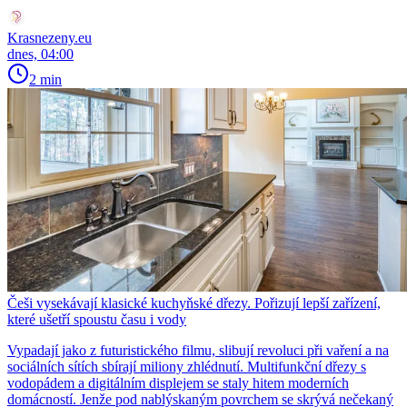
Krasnezeny.eu
dnes, 04:00
2 min
Češi vysekávají klasické kuchyňské dřezy. Pořizují lepší zařízení,
které ušetří spoustu času i vody
Vypadají jako z futuristického filmu, slibují revoluci při vaření a na
sociálních sítích sbírají miliony zhlédnutí. Multifunkční dřezy s
vodopádem a digitálním displejem se staly hitem moderních
domácností. Jenže pod nablýskaným povrchem se skrývá nečekaný