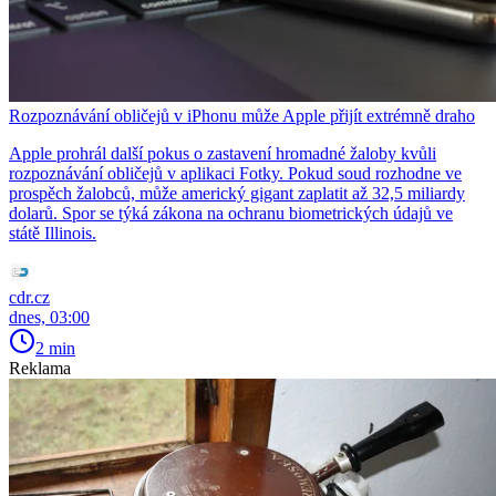
Rozpoznávání obličejů v iPhonu může Apple přijít extrémně draho
Apple prohrál další pokus o zastavení hromadné žaloby kvůli
rozpoznávání obličejů v aplikaci Fotky. Pokud soud rozhodne ve
prospěch žalobců, může americký gigant zaplatit až 32,5 miliardy
dolarů. Spor se týká zákona na ochranu biometrických údajů ve
státě Illinois.
cdr.cz
dnes, 03:00
2 min
Reklama