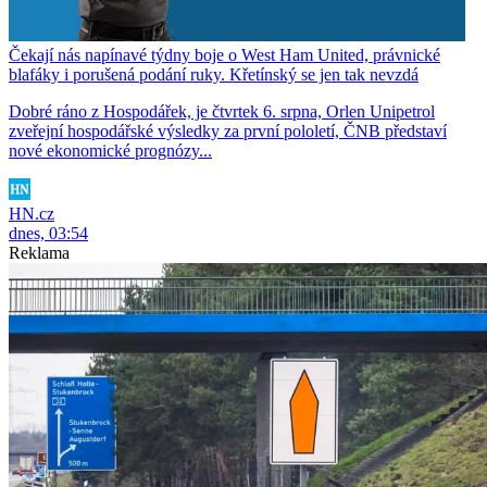
Čekají nás napínavé týdny boje o West Ham United, právnické
blafáky i porušená podání ruky. Křetínský se jen tak nevzdá
Dobré ráno z Hospodářek, je čtvrtek 6. srpna, Orlen Unipetrol
zveřejní hospodářské výsledky za první pololetí, ČNB představí
nové ekonomické prognózy...
HN.cz
dnes, 03:54
Reklama