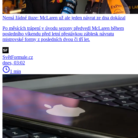
Nemá žádné iluze: McLaren už ale jeden návrat ze dna dokázal
Po měsících trápení v úvodu sezony předvedl McLaren během
posledního víkendu před letní přestávkou záblesk návratu
mistrovské formy z posledních dvou či tří let.
SvětFormule.cz
dnes, 03:02
1 min