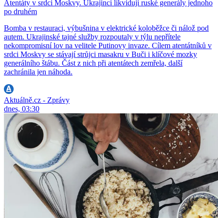
Atentáty v srdci Moskvy. Ukrajinci likvidují ruské generály jednoho
po druhém
Bomba v restauraci, výbušnina v elektrické koloběžce či nálož pod
autem. Ukrajinské tajné služby rozpoutaly v týlu nepřítele
nekompromisní lov na velitele Putinovy invaze. Cílem atentátníků v
srdci Moskvy se stávají strůjci masakru v Buči i klíčové mozky
generálního štábu. Část z nich při atentátech zemřela, další
zachránila jen náhoda.
Aktuálně.cz - Zprávy
dnes, 03:30