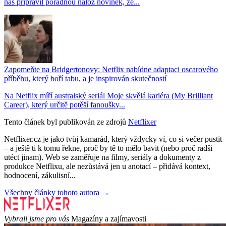
nás připravil pořádnou nálož novinek, ze...
Zapomeňte na Bridgertonovy: Netflix nabídne adaptaci oscarového
příběhu, který boří tabu, a je inspirován skutečností
Na Netflix míří australský seriál Moje skvělá kariéra (My Brilliant
Career), který určitě potěší fanoušky...
Tento článek byl publikován ze zdrojů
Netflixer
Netflixer.cz je jako tvůj kamarád, který vždycky ví, co si večer pustit
– a ještě ti k tomu řekne, proč by tě to mělo bavit (nebo proč radši
utéct jinam). Web se zaměřuje na filmy, seriály a dokumenty z
produkce Netflixu, ale nezůstává jen u anotací – přidává kontext,
hodnocení, zákulisní...
Všechny články tohoto autora →
Vybrali jsme pro vás
Magazíny a zajímavosti