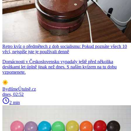
Retro kvíz o předmětech z dob socialismu: Pokud poznáte všech 10
věcí, nejspíše jste je používali denně
Domácnosti v Československu vypadaly ještě před několika
desítkami let úplně jinak než dnes. S naším kvízem na tu dobu
vzpomenete.
BydlímeÚtulně.cz
dnes, 02:52
2 min