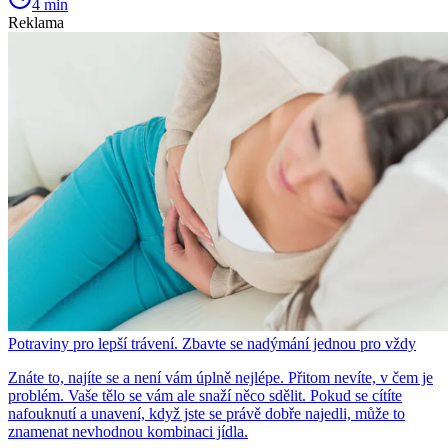
4 min
Reklama
Potraviny pro lepší trávení. Zbavte se nadýmání jednou pro vždy
Znáte to, najíte se a není vám úplně nejlépe. Přitom nevíte, v čem je
problém. Vaše tělo se vám ale snaží něco sdělit. Pokud se cítíte
nafouknutí a unavení, když jste se právě dobře najedli, může to
znamenat nevhodnou kombinaci jídla.