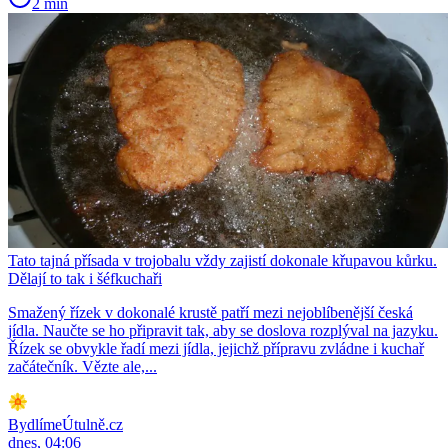
2 min
Tato tajná přísada v trojobalu vždy zajistí dokonale křupavou kůrku.
Dělají to tak i šéfkuchaři
Smažený řízek v dokonalé krustě patří mezi nejoblíbenější česká
jídla. Naučte se ho připravit tak, aby se doslova rozplýval na jazyku.
Řízek se obvykle řadí mezi jídla, jejichž přípravu zvládne i kuchař
začátečník. Vězte ale,...
BydlímeÚtulně.cz
dnes, 04:06