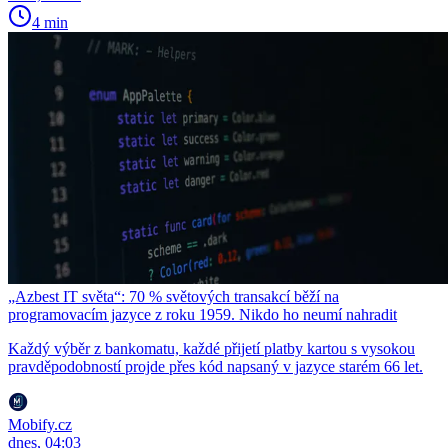
4 min
„Azbest IT světa“: 70 % světových transakcí běží na
programovacím jazyce z roku 1959. Nikdo ho neumí nahradit
Každý výběr z bankomatu, každé přijetí platby kartou s vysokou
pravděpodobností projde přes kód napsaný v jazyce starém 66 let.
Mobify.cz
dnes, 04:03