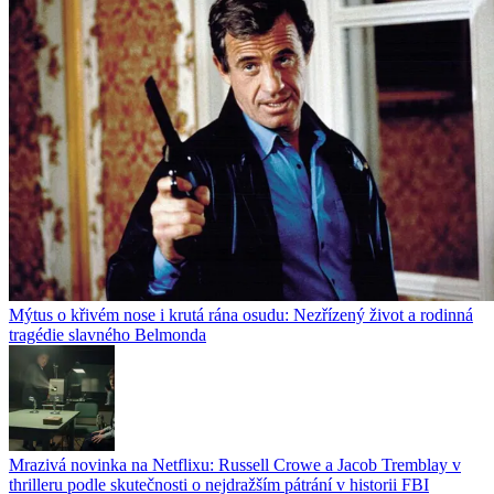
Mýtus o křivém nose i krutá rána osudu: Nezřízený život a rodinná
tragédie slavného Belmonda
Mrazivá novinka na Netflixu: Russell Crowe a Jacob Tremblay v
thrilleru podle skutečnosti o nejdražším pátrání v historii FBI