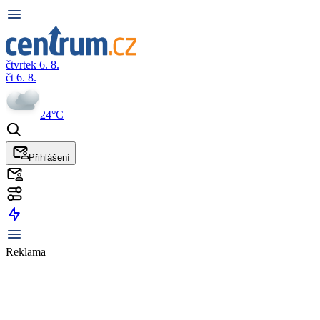
čtvrtek 6. 8.
čt 6. 8.
24°C
Přihlášení
Reklama