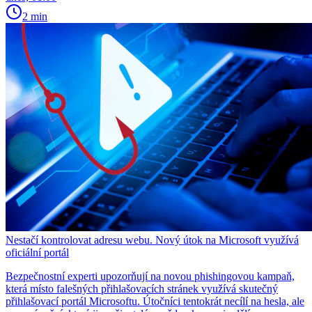
2 min
Nestačí kontrolovat adresu webu. Nový útok na Microsoft využívá
oficiální portál
Bezpečnostní experti upozorňují na novou phishingovou kampaň,
která místo falešných přihlašovacích stránek využívá skutečný
přihlašovací portál Microsoftu. Útočníci tentokrát necílí na hesla, ale