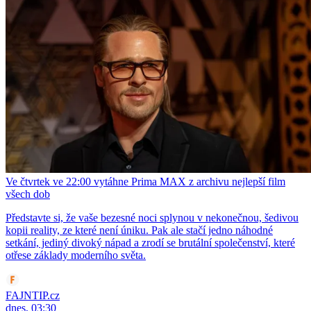
Ve čtvrtek ve 22:00 vytáhne Prima MAX z archivu nejlepší film
všech dob
Představte si, že vaše bezesné noci splynou v nekonečnou, šedivou
kopii reality, ze které není úniku. Pak ale stačí jedno náhodné
setkání, jediný divoký nápad a zrodí se brutální společenství, které
otřese základy moderního světa.
FAJNTIP.cz
dnes, 03:30