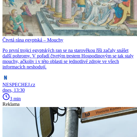
Čtvrtá rána egyptská – Mouchy
Po první trojici egyptských ran se na starověkou říši začaly snášet
další pohromy. V pořadí čtvrtým trestem Hospodinovým se tak staly
mouchy, ačkoliv i v této oblasti se jednotlivé zdroje ve všech
informacích neshodují.
NESPECHEJ.cz
dnes, 13:30
3 min
Reklama