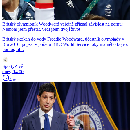
Britský olympionik Woodward veřejně přiznal závislost na pornu:
Nemohl jsem přestat, vedl jsem dvojí život
Britský skokan do vody Freddie Woodward, účastník olympiády v
Riu 2016, popsal v pořadu BBC World Service roky marného boje s
pornografií.
SportyŽivě
dnes, 14:00
4 min