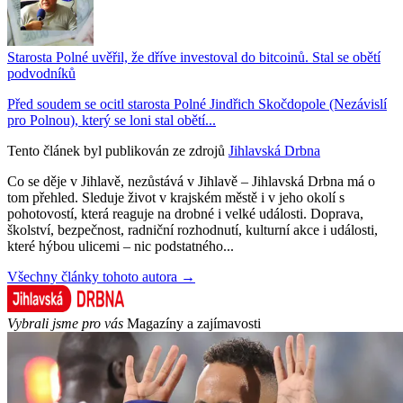
Starosta Polné uvěřil, že dříve investoval do bitcoinů. Stal se obětí
podvodníků
Před soudem se ocitl starosta Polné Jindřich Skočdopole (Nezávislí
pro Polnou), který se loni stal obětí...
Tento článek byl publikován ze zdrojů
Jihlavská Drbna
Co se děje v Jihlavě, nezůstává v Jihlavě – Jihlavská Drbna má o
tom přehled. Sleduje život v krajském městě i v jeho okolí s
pohotovostí, která reaguje na drobné i velké události. Doprava,
školství, bezpečnost, radniční rozhodnutí, kulturní akce i události,
které hýbou ulicemi – nic podstatného...
Všechny články tohoto autora →
Vybrali jsme pro vás
Magazíny a zajímavosti