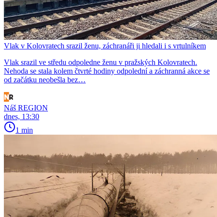
Vlak v Kolovratech srazil ženu, záchranáři ji hledali i s vrtulníkem
Vlak srazil ve středu odpoledne ženu v pražských Kolovratech.
Nehoda se stala kolem čtvrté hodiny odpolední a záchranná akce se
od začátku neobešla bez…
Náš REGION
dnes, 13:30
1 min