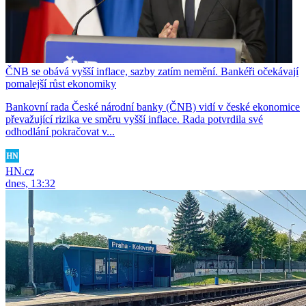
ČNB se obává vyšší inflace, sazby zatím nemění. Bankéři očekávají
pomalejší růst ekonomiky
Bankovní rada České národní banky (ČNB) vidí v české ekonomice
převažující rizika ve směru vyšší inflace. Rada potvrdila své
odhodlání pokračovat v...
HN.cz
dnes, 13:32