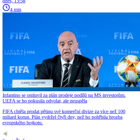
dnes, 13:58
4 min
Infantino se omluvil za plán prodeje podílů na MS investorům.
UEFA se ho pokusila odvolat, ale neuspěla
FIFA chtěla prodat pětinu své komerční divize za více než 100
miliard korun. Plán vydržel čtyři dny, než ho pohřbila hrozba
evropského bojkotu.