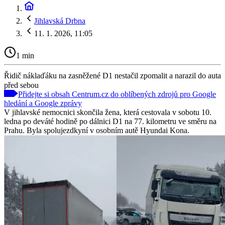
Jihlavská Drbna
11. 1. 2026, 11:05
1 min
Řidič náklaďáku na zasněžené D1 nestačil zpomalit a narazil do auta
před sebou
Přidejte si obsah Centrum.cz do oblíbených zdrojů pro Google
hledání a Google zprávy
V jihlavské nemocnici skončila žena, která cestovala v sobotu 10.
ledna po deváté hodině po dálnici D1 na 77. kilometru ve směru na
Prahu. Byla spolujezdkyní v osobním autě Hyundai Kona.