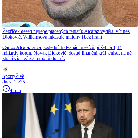
Žebříček deseti nejlépe placených tenistů: Alcaraz vydělal víc než
Djokovič, Williamsová inkasuje miliony i bez hraní
Carlos Alcaraz si za posledních dvanáct měsíců přišel na 1,34
miliardy korun. Novak Djokovič, dosud finanční král tenisu, na něj
ztrácí víc než 37 milionů dolarů.
SportyŽivě
dnes, 13:35
4 min