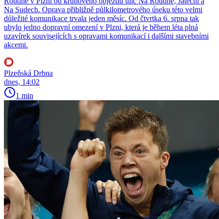
Roudné v Plzni od kruhového objezdu ulic Na Roudné, Jateční a
Na Sudech. Oprava přibližně půlkilometrového úseku této velmi
důležité komunikace trvala jeden měsíc. Od čtvrtka 6. srpna tak
ubylo jedno dopravní omezení v Plzni, která je během léta plná
uzavírek souvisejících s opravami komunikací i dalšími stavebními
akcemi.
Plzeňská Drbna
dnes, 14:02
1 min