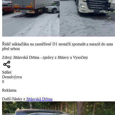
Řidič náklaďáku na zasněžené D1 nestačil zpomalit a narazil do auta
před sebou
Zdroj
:
Jihlavská Drbna - zprávy z Jihlavy a Vysočiny
Sdílet
Denní
výzva
0
Reklama
Další články z
Jihlavská Drbna