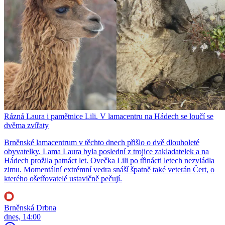
Rázná Laura i pamětnice Lili. V lamacentru na Hádech se loučí se
dvěma zvířaty
Brněnské lamacentrum v těchto dnech přišlo o dvě dlouholeté
obyvatelky. Lama Laura byla poslední z trojice zakladatelek a na
Hádech prožila patnáct let. Ovečka Lili po třinácti letech nezvládla
zimu. Momentální extrémní vedra snáší špatně také veterán Čert, o
kterého ošetřovatelé ustavičně pečují.
Brněnská Drbna
dnes, 14:00