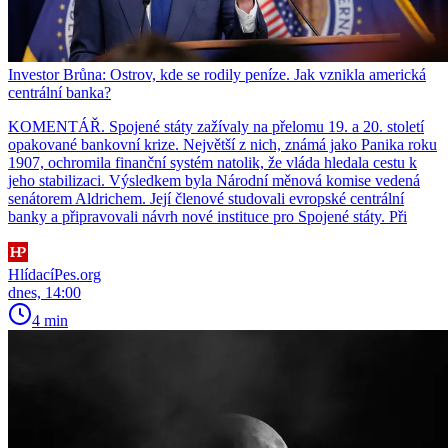
Investor Brůna: Ostrov, kde se rodily peníze. Jak vznikla americká
centrální banka?
KOMENTÁŘ. Spojené státy zažívaly na přelomu 19. a 20. století
opakované bankovní krize. Největší z nich, známá jako Panika roku
1907, ochromila finanční systém natolik, že vláda hledala cestu k
jeho stabilizaci. Výsledkem byla Národní měnová komise vedená
senátorem Aldrichem. Její členové studovali evropské centrální
banky a připravovali návrh nové instituce pro Spojené státy. Při
HlídacíPes.org
dnes, 14:00
4 min