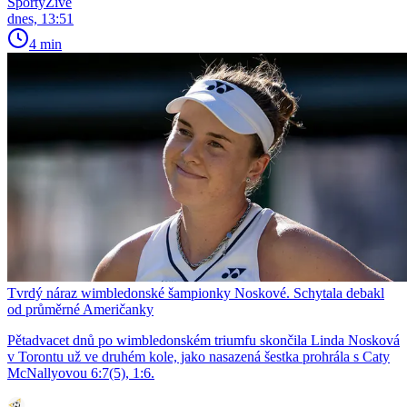
SportyŽivě
dnes, 13:51
4 min
Tvrdý náraz wimbledonské šampionky Noskové. Schytala debakl
od průměrné Američanky
Pětadvacet dnů po wimbledonském triumfu skončila Linda Nosková
v Torontu už ve druhém kole, jako nasazená šestka prohrála s Caty
McNallyovou 6:7(5), 1:6.