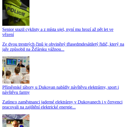
Senior srazil cyklisty a z místa ujel, nyní mu hrozí až pět let ve
vězení
Ze dvou trestných činů je obviněný třiasedmdesátiletý řidič, který na
jaře způsobil na Žďársku vážnou...
Příměstské tábory u Dukovan nabídly návštěvu elektrárny, sport i
návštěvu farmy
Zatímco zaměstnanci jaderné elektrárny v Dukovanech i v červenci
pracovali na zajištění elektrické energie...