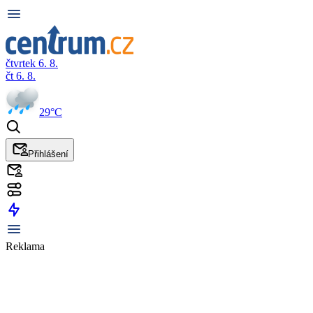
čtvrtek 6. 8.
čt 6. 8.
29°C
Přihlášení
Reklama