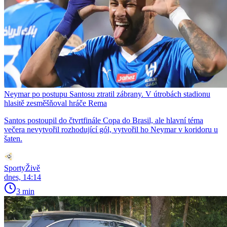
Neymar po postupu Santosu ztratil zábrany. V útrobách stadionu
hlasitě zesměšňoval hráče Rema
Santos postoupil do čtvrtfinále Copa do Brasil, ale hlavní téma
večera nevytvořil rozhodující gól, vytvořil ho Neymar v koridoru u
šaten.
SportyŽivě
dnes, 14:14
3 min