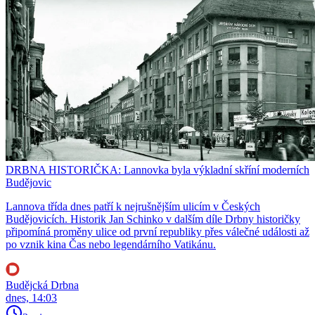
DRBNA HISTORIČKA: Lannovka byla výkladní skříní moderních
Budějovic
Lannova třída dnes patří k nejrušnějším ulicím v Českých
Budějovicích. Historik Jan Schinko v dalším díle Drbny historičky
připomíná proměny ulice od první republiky přes válečné události až
po vznik kina Čas nebo legendárního Vatikánu.
Budějcká Drbna
dnes, 14:03