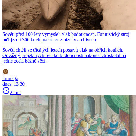
Sověti před 100 lety vymysleli vlak budoucnosti. Futuristický stroj
měl jezdit 300 km/h, nakonec zmizel v archivech
Sověti chtěli ve třicátých letech postavit vlak na obřích koulích.
Odvážný projekt rychlovlaku budoucnosti nakonec ztroskotal na
jedné zcela běžné věci.
kroniQa
dnes, 13:30
2 min