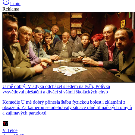
1 min
Reklama
U mě dobrý: Vladyka odcházel s ledem na tváři, Polívka
vysvětloval plešatění a diváci si všimli školáckých chyb
Komedie U mě dobrý přinesla štábu fyzickou bolest i zklamání z
obsazení. Za kamerou se odehrávaly situace plné filmařských omylů
a zajímavých paradoxů.
V Telce