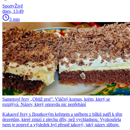
SportyŽivě
dnes, 13:49
3 min
Sametové řezy „Obliž prst”: Vláčný korpus, krém, který se
rozplývá. Název, který opravdu nic nepřehání
Kakaové řezy s žloutkovým krémem a sněhem z bílků patří k těm
dezertům, které zmizí z plechu dřív, než vychladnou. Vyzkoušela
jsem je poprvé a výsledek byl přesně takový, jaký název slibuje.