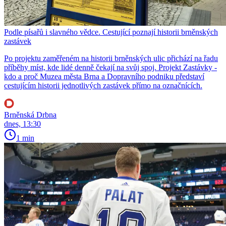
Podle písařů i slavného vědce. Cestující poznají historii brněnských
zastávek
Po projektu zaměřeném na historii brněnských ulic přichází na řadu
příběhy míst, kde lidé denně čekají na svůj spoj. Projekt Zastávky -
kdo a proč Muzea města Brna a Dopravního podniku představí
cestujícím historii jednotlivých zastávek přímo na označnících.
Brněnská Drbna
dnes, 13:30
1 min