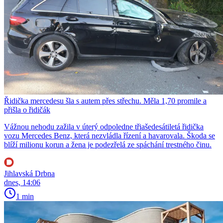
Řidička mercedesu šla s autem přes střechu. Měla 1,70 promile a
přišla o řidičák
Vážnou nehodu zažila v úterý odpoledne třiašedesátiletá řidička
vozu Mercedes Benz, která nezvládla řízení a havarovala. Škoda se
blíží milionu korun a žena je podezřelá ze spáchání trestného činu.
Jihlavská Drbna
dnes, 14:06
1 min