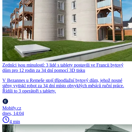
Zedníci jsou minulostí: 3 lidé s tablety postavili ve Francii bytový
dům pro 12 rodin za 34 dní pomocí 3D tisku
V Bezannes u Remeše stojí třípodlažní bytový dům, jehož nosné
stěny vytiskl robot za 34 dní místo obvyklých měsíců ruční práce.
Řídili to 3 operátoři s tablety.
Mobify.cz
dnes, 14:04
4 min