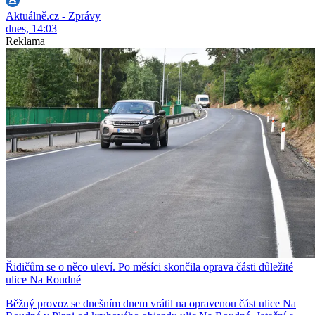
Aktuálně.cz - Zprávy
dnes, 14:03
Reklama
Řidičům se o něco uleví. Po měsíci skončila oprava části důležité
ulice Na Roudné
Běžný provoz se dnešním dnem vrátil na opravenou část ulice Na