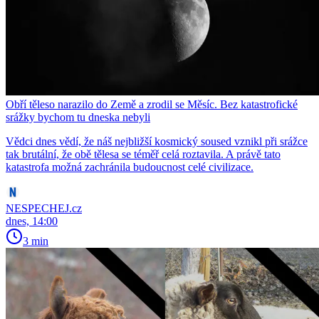
Obří těleso narazilo do Země a zrodil se Měsíc. Bez katastrofické
srážky bychom tu dneska nebyli
Vědci dnes vědí, že náš nejbližší kosmický soused vznikl při srážce
tak brutální, že obě tělesa se téměř celá roztavila. A právě tato
katastrofa možná zachránila budoucnost celé civilizace.
NESPECHEJ.cz
dnes, 14:00
3 min