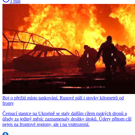
3 min
Boj o přežití místo tankování. Rusové pálí i stovky kilometrů od
fronty
Čerpací stanice na Ukrajině se staly dalším cílem ruských dronů a
úřady za jediný měsíc zaznamenaly desítky útoků. Údery přitom cílí
nejen na frontové regiony, ale i na vnitrozemí.