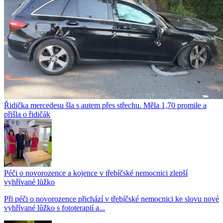
Řidička mercedesu šla s autem přes střechu. Měla 1,70 promile a
přišla o řidičák
Péči o novorozence a kojence v třebíčské nemocnici zlepší
vyhřívané lůžko
Při péči o novorozence přichází v třebíčské nemocnici ke slovu nové
vyhřívané lůžko s fototerapií a...