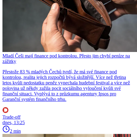
Mladí Češi mají finance pod kontrolou. Přesto jim chybí peníze na
zážitky
Přestože 83 % mladých Čechů tvrdí, že má své finance pod
kontrolou, realita jejich rozpočtů bývá složitější. Více než třetina
letos kvůli nedostatku peněz vynechala hudební festival a více než
polovina už někdy zažila pocit sociálního vyloučení kvůli své
finanční situaci. Vyplývá to z průzkumu agentury Ipsos pro
Garanční systém finančního trhu.
Trade-off
dnes, 13:25
2 min