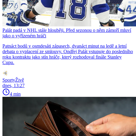
Palát padá v NHL stále hlouběji. Před sezonou o něm zámoří mluví
jako o vyřízeném hráči
Patnáct bodů v osmdesáti zápasech, dvanáct minut na ledě a letní
debata o vyplacení ze smlouvy. Ondřej Palát vstupuje do posledního
roku kontraktu jako stín hráče, který rozhodoval finále Stanley
Cupu.
SportyŽivě
dnes, 13:27
4 min