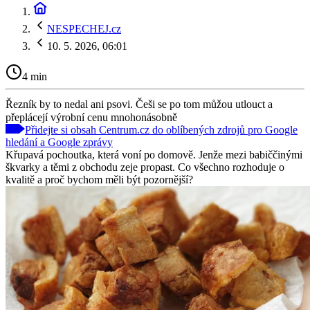
NESPECHEJ.cz
10. 5. 2026, 06:01
4 min
Řezník by to nedal ani psovi. Češi se po tom můžou utlouct a
přeplácejí výrobní cenu mnohonásobně
Přidejte si obsah Centrum.cz do oblíbených zdrojů pro Google
hledání a Google zprávy
Křupavá pochoutka, která voní po domově. Jenže mezi babiččinými
škvarky a těmi z obchodu zeje propast. Co všechno rozhoduje o
kvalitě a proč bychom měli být pozornější?