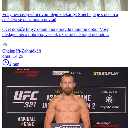
Vosy nesnášejí vůni dvou olejů z lékárny. Smíchejte je s octem a
celé léto se na zahradu nevrátí
Ocet dokáže hmyz odradit na opravdu dlouhou dobu. Vosy,
hledající něco dobrého, vás tak už zaručeně trápit nebudou.
Chalupáři-Zahrádkáři
dnes, 14:26
2 min