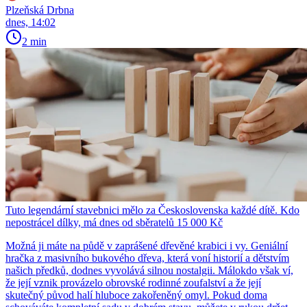
Plzeňská Drbna
dnes, 14:02
2 min
Tuto legendární stavebnici mělo za Československa každé dítě. Kdo
nepostrácel dílky, má dnes od sběratelů 15 000 Kč
Možná ji máte na půdě v zaprášené dřevěné krabici i vy. Geniální
hračka z masivního bukového dřeva, která voní historií a dětstvím
našich předků, dodnes vyvolává silnou nostalgii. Málokdo však ví,
že její vznik provázelo obrovské rodinné zoufalství a že její
skutečný původ halí hluboce zakořeněný omyl. Pokud doma