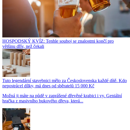
HOSPODSKÝ KVÍZ: Tenhle souboj se znalostmi končí pro
většinu dřív, než čekali
Tuto legendární stavebnici mělo za Československa každé dítě. Kdo
nepostrácel dílky, má dnes od sběratelů 15 000 Kč
Možná ji máte na půdě v zaprášené dřevěné krabici i vy. Geniální
hračka z masivního bukového dřeva, která...