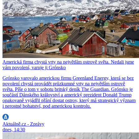
Americká firma chystá vrty na největším ostrově světa. Nedali jsme
vám povolení, varuje ji Grónsko
Grónsko varovalo americkou firmu Greenland Energy, která se bez
povolení chystá provádět průzkumné vrty na největším ostrově
světa. Píše o tom v sobotu britský deník The Guardian. Grónsko je
součástí Dánského království a americký prezident Donald Trump
opakovaně vyjádřil přání dostat ostrov, který má strategický význam
i nerostné bohatství, pod americkou kontrolu.
Aktuálně.cz - Zprávy
dnes, 14:30