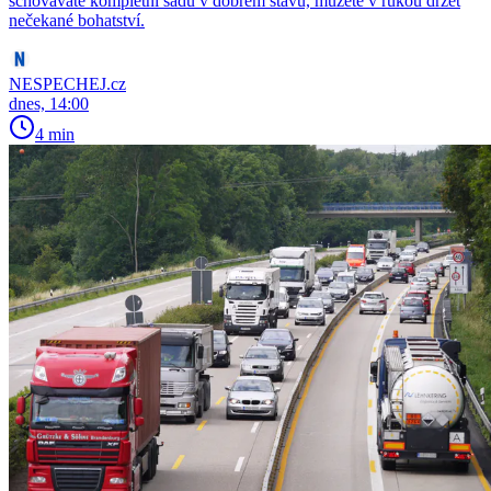
schováváte kompletní sadu v dobrém stavu, můžete v rukou držet
nečekané bohatství.
NESPECHEJ.cz
dnes, 14:00
4 min