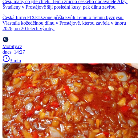
Češi, máte, co jste chtěli. Temu zničilo českého dodavatele Alzy.
Švadleny v Prostějově šijí poslední kusy, pak dílnu zavřou
Česká firma FIXED.zone přišla kvůli Temu o třetinu byznysu.
Vlastnila kožedělnou dílnu v Prostějově, kterou zavřela v únoru
2026, po 20 letech výroby.
Mobify.cz
dnes, 14:27
3 min