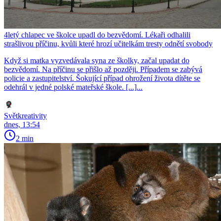
4letý chlapec ve školce upadl do bezvědomí. Lékaři odhalili
strašlivou příčinu, kvůli které hrozí učitelkám tresty odnětí svobody
Když si matka vyzvedávala syna ze školky, začal upadat do
bezvědomí. Na příčinu se přišlo až později. Případem se zabývá
policie a zastupitelství. Šokující případ ohrožení života dítěte se
odehrál v jedné polské mateřské škole. [...]...
Světkreativity
dnes, 13:54
2 min