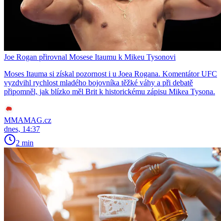
Joe Rogan přirovnal Mosese Itaumu k Mikeu Tysonovi
Moses Itauma si získal pozornost i u Joea Rogana. Komentátor UFC
vyzdvihl rychlost mladého bojovníka těžké váhy a při debatě
připomněl, jak blízko měl Brit k historickému zápisu Mikea Tysona.
MMAMAG.cz
dnes, 14:37
2 min