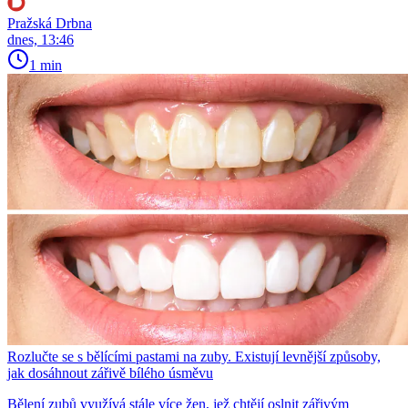
Pražská Drbna
dnes, 13:46
1 min
Rozlučte se s bělícími pastami na zuby. Existují levnější způsoby,
jak dosáhnout zářivě bílého úsměvu
Bělení zubů využívá stále více žen, jež chtějí oslnit zářivým