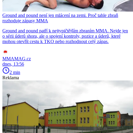
Ground and pound není jen mlácení na zemi. Proč tahle zbraň
rozhoduje zápasy MMA
Ground and pound patří k nejtypičtějším zbraním MMA. Nejde jen
o sérii úderů shora, ale o spojení kontroly, pozice a úderů, které
mohou otevřít cestu k TKO nebo rozhodnout celý zápas.
MMAMAG.cz
dnes, 13:56
2 min
Reklama