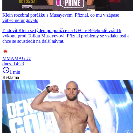
Klein rozebral porážku s Musayevem. Přiznal, co mu v zápase
vůbec nefungovalo
Ľudovít Klein se týden po porážce na UFC v Bělehradě vrátil k
výkonu proti Tofiqu Musayevovi. Přiznal problémy se vzdáleností a
chce se soustředit na další návrat.
MMAMAG.cz
dnes, 14:23
1 min
Reklama