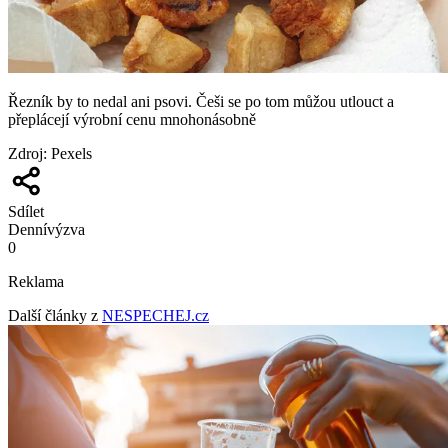
Řezník by to nedal ani psovi. Češi se po tom můžou utlouct a
přeplácejí výrobní cenu mnohonásobně
Zdroj
:
Pexels
Sdílet
Denní
výzva
0
Reklama
Další články z
NESPECHEJ.cz