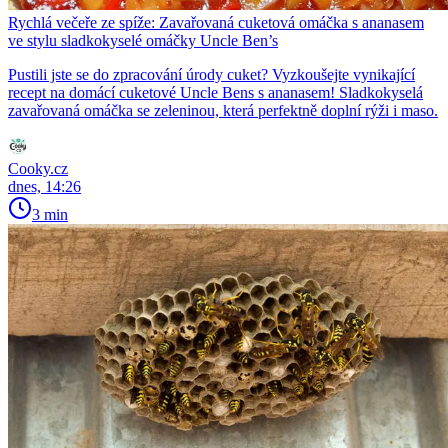
Rychlá večeře ze spíže: Zavařovaná cuketová omáčka s ananasem
ve stylu sladkokyselé omáčky Uncle Ben’s
Pustili jste se do zpracování úrody cuket? Vyzkoušejte vynikající
recept na domácí cuketové Uncle Bens s ananasem! Sladkokyselá
zavařovaná omáčka se zeleninou, která perfektně doplní rýži i maso.
Cooky.cz
dnes, 14:26
3 min