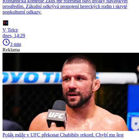
Romantická komedie Zkus mě rozesmát baví diváky havajským
prostředím. Zákulisí odkrývá propojení hereckých rodin i skryté
popkulturní odkazy.
V Telce
dnes, 14:29
3 min
Reklama
Polák může v UFC překonat Chabibův rekord. Chybí mu šest