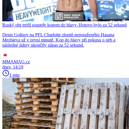
Ruský obr trefil soupeře kopem do hlavy. Hotovo bylo za 52 sekund
Denis Goltsov na PFL Charlotte zlomil neporaženého Hasana
Mezhieva už v první minutě. Kop do hlavy při pokusu o strh a
následné údery ukončily zápas za 52 sekund.
MMAMAG.cz
dnes, 14:19
1 min