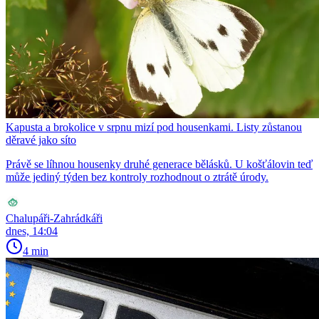
Kapusta a brokolice v srpnu mizí pod housenkami. Listy zůstanou
děravé jako síto
Právě se líhnou housenky druhé generace bělásků. U košťálovin teď
může jediný týden bez kontroly rozhodnout o ztrátě úrody.
Chalupáři-Zahrádkáři
dnes, 14:04
4 min