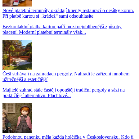
Nové platební terminály okrádají klienty restaurací o desítky korun.
Při platbě kartou si „krádež“ sami odsouhlasíte
Bezkontaktní platba kartou patří mezi nejoblíbenější způsoby
placení. Moderní platební terminály však...
Češi strhávají na zahradách pergoly. Nahradí je zařízení mnohem
užitečnější a estetičtější
Majitelé zahrad stále častěji opouštějí tradiční pergoly a sází na
praktičtější alternativu. Plachtové...
Podobnou panenku měla každá holčička v Československu. Kdo jí