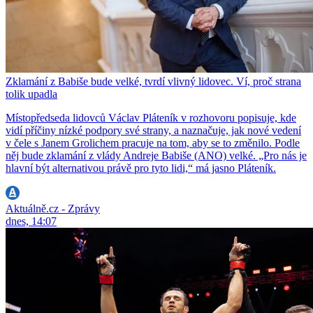
Zklamání z Babiše bude velké, tvrdí vlivný lidovec. Ví, proč strana
tolik upadla
Místopředseda lidovců Václav Pláteník v rozhovoru popisuje, kde
vidí příčiny nízké podpory své strany, a naznačuje, jak nové vedení
v čele s Janem Grolichem pracuje na tom, aby se to změnilo. Podle
něj bude zklamání z vlády Andreje Babiše (ANO) velké. „Pro nás je
hlavní být alternativou právě pro tyto lidi,“ má jasno Pláteník.
Aktuálně.cz - Zprávy
dnes, 14:07