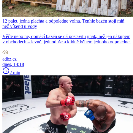
12 palet, jedna plachta a odpoledne volna. Tenhle bazén stojí míň
než víkend u vody
Věřte nebo ne, domácí bazén se dá postavit i jinak, než jen nákupem
v obchodech – levně, jednoduše a klidně během jednoho odpoledne.
adbz.cz
dnes, 14:18
2 min