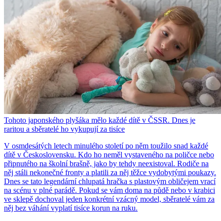
Tohoto japonského plyšáka mělo každé dítě v ČSSR. Dnes je
raritou a sběratelé ho vykupují za tisíce
V osmdesátých letech minulého století po něm toužilo snad každé
dítě v Československu. Kdo ho neměl vystaveného na poličce nebo
připnutého na školní brašně, jako by tehdy neexistoval. Rodiče na
něj stáli nekonečné fronty a platili za něj těžce vydobytými poukazy.
Dnes se tato legendární chlupatá hračka s plastovým obličejem vrací
na scénu v plné parádě. Pokud se vám doma na půdě nebo v krabici
ve sklepě dochoval jeden konkrétní vzácný model, sběratelé vám za
něj bez váhání vyplatí tisíce korun na ruku.