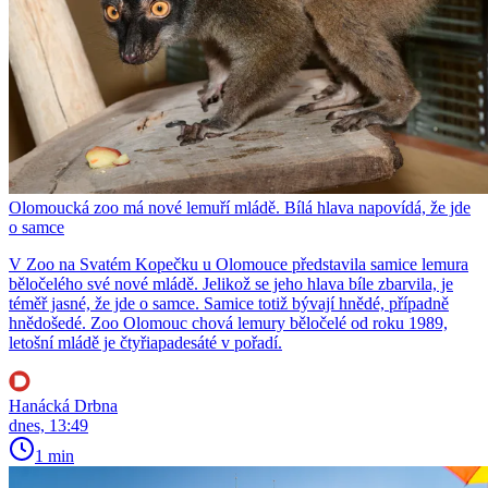
Olomoucká zoo má nové lemuří mládě. Bílá hlava napovídá, že jde
o samce
V Zoo na Svatém Kopečku u Olomouce představila samice lemura
běločelého své nové mládě. Jelikož se jeho hlava bíle zbarvila, je
téměř jasné, že jde o samce. Samice totiž bývají hnědé, případně
hnědošedé. Zoo Olomouc chová lemury běločelé od roku 1989,
letošní mládě je čtyřiapadesáté v pořadí.
Hanácká Drbna
dnes, 13:49
1 min