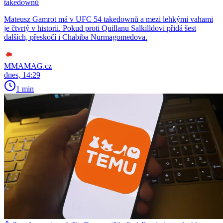
takedownů
Mateusz Gamrot má v UFC 54 takedownů a mezi lehkými vahami
je čtvrtý v historii. Pokud proti Quillanu Salkilldovi přidá šest
dalších, přeskočí i Chabiba Nurmagomedova.
MMAMAG.cz
dnes, 14:29
1 min