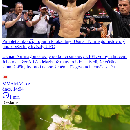
Pimbletta ukončí, Topuriu knokautuje. Usman Nurmagomedov prý
porazí všechny hvězdy UFC
Usman Nurmagomedov je po konci smlouvy s PFL volným hráčem.
Jeho manažer Ali Abdelaziz už mluví o UFC a tvrdí, že většina
tamní špičky by proti neporaženému Dagestánci neměla stačit.
MMAMAG.cz
dnes, 14:04
1 min
Reklama