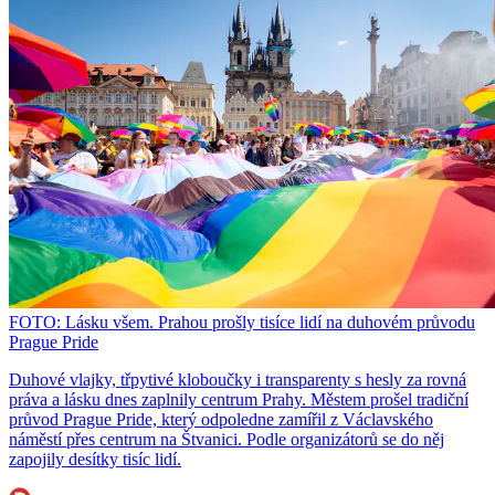
FOTO: Lásku všem. Prahou prošly tisíce lidí na duhovém průvodu
Prague Pride
Duhové vlajky, třpytivé kloboučky i transparenty s hesly za rovná
práva a lásku dnes zaplnily centrum Prahy. Městem prošel tradiční
průvod Prague Pride, který odpoledne zamířil z Václavského
náměstí přes centrum na Štvanici. Podle organizátorů se do něj
zapojily desítky tisíc lidí.