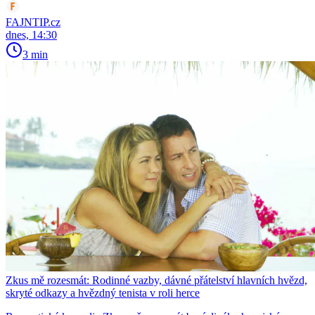
FAJNTIP.cz
dnes, 14:30
3 min
Zkus mě rozesmát: Rodinné vazby, dávné přátelství hlavních hvězd,
skryté odkazy a hvězdný tenista v roli herce