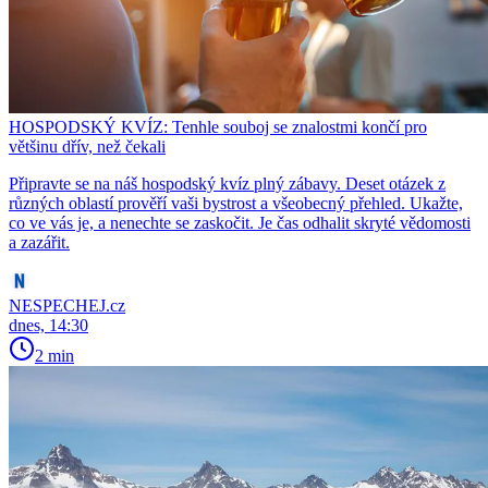
HOSPODSKÝ KVÍZ: Tenhle souboj se znalostmi končí pro
většinu dřív, než čekali
Připravte se na náš hospodský kvíz plný zábavy. Deset otázek z
různých oblastí prověří vaši bystrost a všeobecný přehled. Ukažte,
co ve vás je, a nenechte se zaskočit. Je čas odhalit skryté vědomosti
a zazářit.
NESPECHEJ.cz
dnes, 14:30
2 min