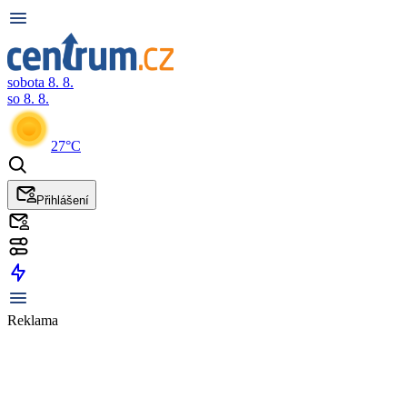
sobota 8. 8.
so 8. 8.
27°C
Přihlášení
Reklama