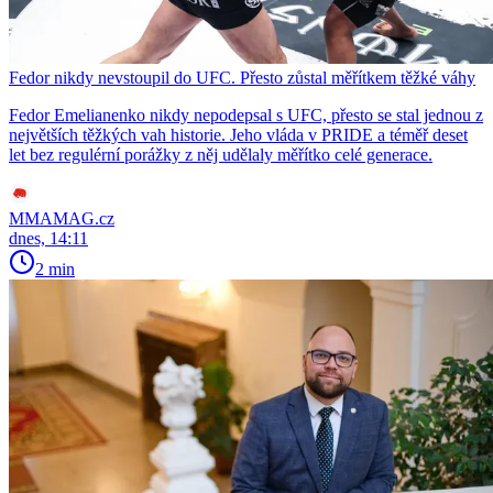
Fedor nikdy nevstoupil do UFC. Přesto zůstal měřítkem těžké váhy
Fedor Emelianenko nikdy nepodepsal s UFC, přesto se stal jednou z
největších těžkých vah historie. Jeho vláda v PRIDE a téměř deset
let bez regulérní porážky z něj udělaly měřítko celé generace.
MMAMAG.cz
dnes, 14:11
2 min