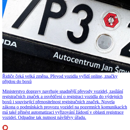
Řidiče čeká velká změna. Převod vozidla vyřídí online, značky
přijdou do boxů
Ministerstvo dopravy navrhuje snadnější převody vozidel, zasílání
registračních značek a osvědčení o registraci vozidla do výdejních
boxů i související přenositelnost registračních značek. Novela
zákona o podmínkách provozu vozidel na pozemních komunikacích
má také přinést automatizaci vyřizování žádostí v oblasti registrace
vozidel. Odpadne tak nutnost návštěvy úřadu.