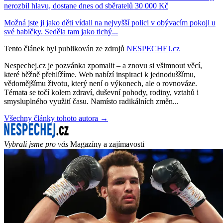
nerozbil hlavu, dostane dnes od sběratelů 30 000 Kč
Možná jste ji jako děti vídali na nejvyšší polici v obývacím pokoji u
své babičky. Seděla tam jako tichý...
Tento článek byl publikován ze zdrojů
NESPECHEJ.cz
Nespechej.cz je pozvánka zpomalit – a znovu si všimnout věcí,
které běžně přehlížíme. Web nabízí inspiraci k jednoduššímu,
vědomějšímu životu, který není o výkonech, ale o rovnováze.
Témata se točí kolem zdraví, duševní pohody, rodiny, vztahů i
smysluplného využití času. Namísto radikálních změn...
Všechny články tohoto autora →
Vybrali jsme pro vás
Magazíny a zajímavosti