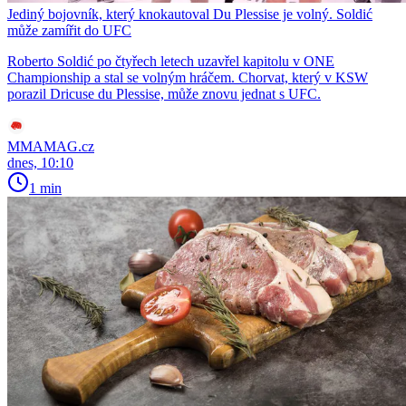
Jediný bojovník, který knokautoval Du Plessise je volný. Soldić
může zamířit do UFC
Roberto Soldić po čtyřech letech uzavřel kapitolu v ONE
Championship a stal se volným hráčem. Chorvat, který v KSW
porazil Dricuse du Plessise, může znovu jednat s UFC.
MMAMAG.cz
dnes, 10:10
1 min