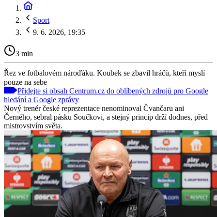
Sport
9. 6. 2026, 19:35
3 min
Řez ve fotbalovém nároďáku. Koubek se zbavil hráčů, kteří myslí
pouze na sebe
Přidejte si obsah Centrum.cz do oblíbených zdrojů pro Google
hledání a Google zprávy
Nový trenér české reprezentace nenominoval Čvančaru ani
Černého, sebral pásku Součkovi, a stejný princip drží dodnes, před
mistrovstvím světa.