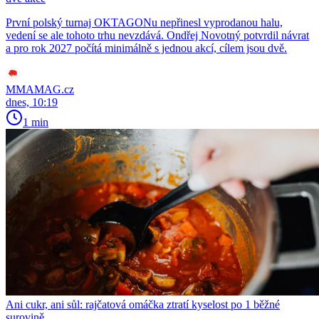
První polský turnaj OKTAGONu nepřinesl vyprodanou halu,
vedení se ale tohoto trhu nevzdává. Ondřej Novotný potvrdil návrat
a pro rok 2027 počítá minimálně s jednou akcí, cílem jsou dvě.
MMAMAG.cz
dnes, 10:19
1 min
Ani cukr, ani sůl: rajčatová omáčka ztratí kyselost po 1 běžné
surovině