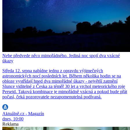
Nebe předvede něco mimořádného. Jediná noc spojí dva vzácné
úkazy
Středa 12. srpna nabídne jednu z opravdu výjimečných
astronomických nocí posledních let. Během několika hodin se na
obloze vystřídají hned dva mimořádné úkazy - největší zatmění
Slunce viditelné z Česka za téměř 30 let a vrchol meteorického roje
Perseid. Taková kombinace je mimořádně vzácná a pokud bude přát
počasí, čeká pozorovatele nezapomenutelná podívaná.
Aktuálně.cz - Magazín
dnes, 10:00
Reklama