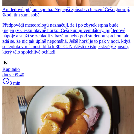
Ani ledové pití, ani sprcha: Nejlepší způsob zchlazení Češi ignorují,
škodí tím sami sobě
Předpovědi meteorologů naznačují, že i po zbytek srpna bude
(nejen) v Česku hlavně horko. Češi kupují ventilátory, pijí ledové
nápoje a snaží se zchladit v bazénu nebo pod studenou sprchou, ale
zdá se, že nic tak úplně nepomáhá. Ještě horší je to pak v noci, když
se teplota v místnosti blíží k 30 °C. Naštěstí existuje skvělý způsob,
který tělo spolehlivě ochladí.
Kapitalio
dnes, 09:40
3 min