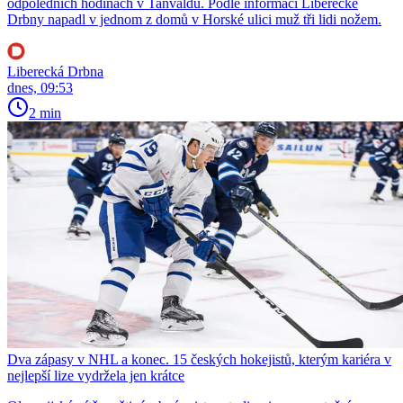
odpoledních hodinách v Tanvaldu. Podle informací Liberecké
Drbny napadl v jednom z domů v Horské ulici muž tři lidi nožem.
Liberecká Drbna
dnes, 09:53
2 min
Dva zápasy v NHL a konec. 15 českých hokejistů, kterým kariéra v
nejlepší lize vydržela jen krátce