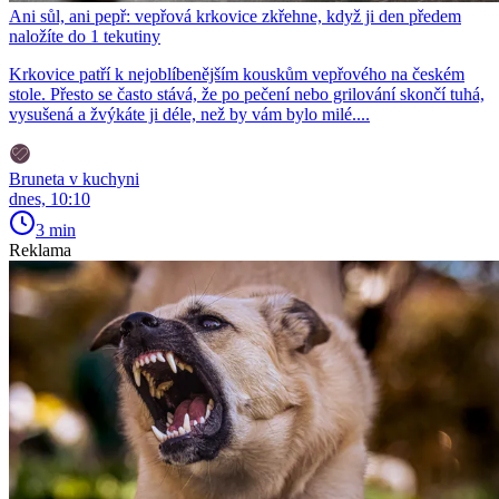
Ani sůl, ani pepř: vepřová krkovice zkřehne, když ji den předem
naložíte do 1 tekutiny
Krkovice patří k nejoblíbenějším kouskům vepřového na českém
stole. Přesto se často stává, že po pečení nebo grilování skončí tuhá,
vysušená a žvýkáte ji déle, než by vám bylo milé....
Bruneta v kuchyni
dnes, 10:10
3 min
Reklama