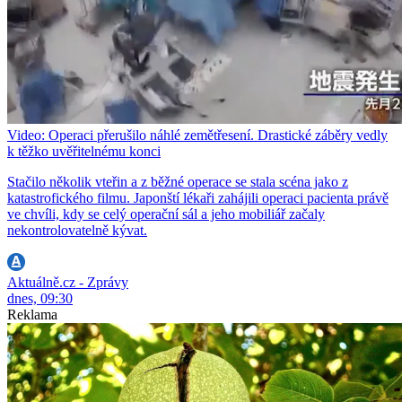
Video: Operaci přerušilo náhlé zemětřesení. Drastické záběry vedly
k těžko uvěřitelnému konci
Stačilo několik vteřin a z běžné operace se stala scéna jako z
katastrofického filmu. Japonští lékaři zahájili operaci pacienta právě
ve chvíli, kdy se celý operační sál a jeho mobiliář začaly
nekontrolovatelně kývat.
Aktuálně.cz - Zprávy
dnes, 09:30
Reklama