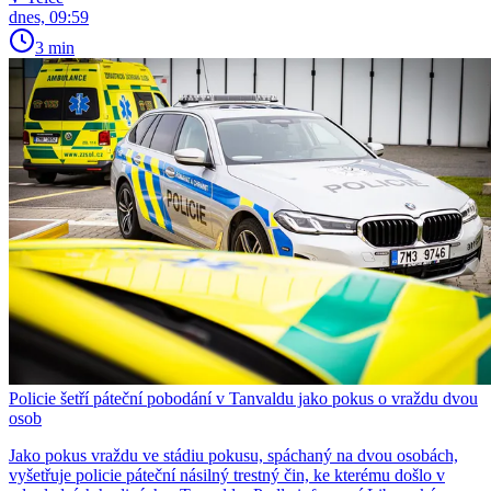
dnes, 09:59
3 min
Policie šetří páteční pobodání v Tanvaldu jako pokus o vraždu dvou
osob
Jako pokus vraždu ve stádiu pokusu, spáchaný na dvou osobách,
vyšetřuje policie páteční násilný trestný čin, ke kterému došlo v