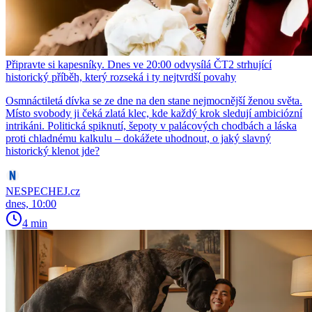
Připravte si kapesníky. Dnes ve 20:00 odvysílá ČT2 strhující
historický příběh, který rozseká i ty nejtvrdší povahy
Osmnáctiletá dívka se ze dne na den stane nejmocnější ženou světa.
Místo svobody ji čeká zlatá klec, kde každý krok sledují ambiciózní
intrikáni. Politická spiknutí, šepoty v palácových chodbách a láska
proti chladnému kalkulu – dokážete uhodnout, o jaký slavný
historický klenot jde?
NESPECHEJ.cz
dnes, 10:00
4 min