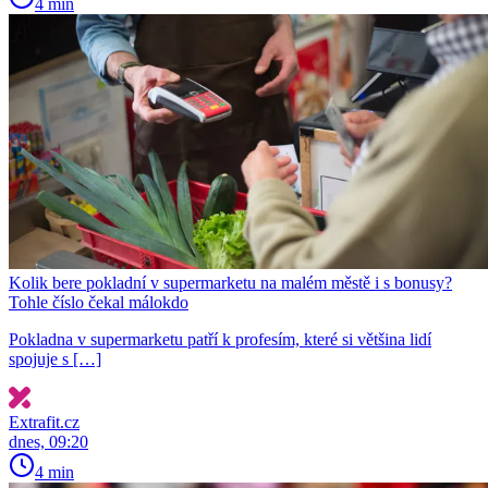
4 min
Kolik bere pokladní v supermarketu na malém městě i s bonusy?
Tohle číslo čekal málokdo
Pokladna v supermarketu patří k profesím, které si většina lidí
spojuje s […]
Extrafit.cz
dnes, 09:20
4 min