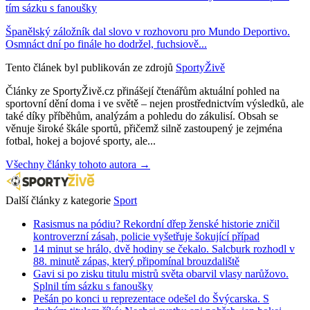
tím sázku s fanoušky
Španělský záložník dal slovo v rozhovoru pro Mundo Deportivo.
Osmnáct dní po finále ho dodržel, fuchsiově...
Tento článek byl publikován ze zdrojů
SportyŽivě
Články ze SportyŽivě.cz přinášejí čtenářům aktuální pohled na
sportovní dění doma i ve světě – nejen prostřednictvím výsledků, ale
také díky příběhům, analýzám a pohledu do zákulisí. Obsah se
věnuje široké škále sportů, přičemž silně zastoupený je zejména
fotbal, hokej a bojové sporty, ale...
Všechny články tohoto autora →
Další články z kategorie
Sport
Rasismus na pódiu? Rekordní dřep ženské historie zničil
kontroverzní zásah, policie vyšetřuje šokující případ
14 minut se hrálo, dvě hodiny se čekalo. Salcburk rozhodl v
88. minutě zápas, který připomínal brouzdaliště
Gavi si po zisku titulu mistrů světa obarvil vlasy narůžovo.
Splnil tím sázku s fanoušky
Pešán po konci u reprezentace odešel do Švýcarska. S