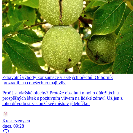
Zdravotní výhody konzumace vlašských ořechů. Odborník
prozradil, na co všechno mají vliv
Proč jíst vlašské ořechy? Protože obsahují mnoho důležitých a
prospěšných látek s pozitivním vlivem na lidské zdraví. Už jen z
toho důvodu si zaslouží své místo v jídelníčku.
Krasnezeny.eu
dnes, 09:28