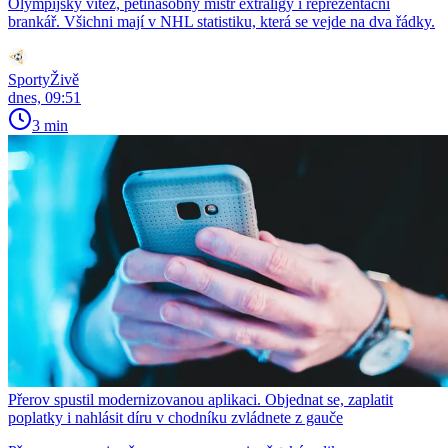
Olympijský vítěz, pětinásobný mistr extraligy i reprezentační
brankář. Všichni mají v NHL statistiku, která se vejde na dva řádky.
SportyŽivě
dnes, 09:51
3 min
Přerov spustil modernizovanou aplikaci. Objednat se, zaplatit
poplatky i nahlásit díru v chodníku zvládnete z gauče