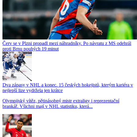
Červ se v Plzni propadl mezi náhradníky. Po návratu z MS odehrál
proti Brnu pouhých 19 minut
Dva zápasy v NHL a konec. 15 českých hokejistů, kterým kariéra v
nejlepší lize vydržela jen krátce
Olympijský vítěz, pětinásobný mistr extraligy i reprezentační
brankář. Všichni mají v NHL statistiku, která...