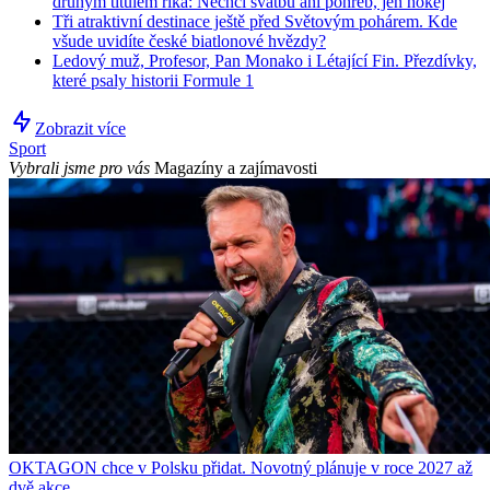
druhým titulem říká: Nechci svatbu ani pohřeb, jen hokej
Tři atraktivní destinace ještě před Světovým pohárem. Kde
všude uvidíte české biatlonové hvězdy?
Ledový muž, Profesor, Pan Monako i Létající Fin. Přezdívky,
které psaly historii Formule 1
Zobrazit více
Sport
Vybrali jsme pro vás
Magazíny a zajímavosti
OKTAGON chce v Polsku přidat. Novotný plánuje v roce 2027 až
dvě akce