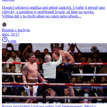
Domácí rajčatová omáčka umí pěkně zaskočit. Uvaříte ji přesně jako
vždycky, a najednou je nepříjemně kyselá, až štípe na jazyku.
Většina lidí v tu chvíli sáhne po cukru nebo přisolí....
Bruneta v kuchyni
dnes, 10:17
4 min
Rogan zpochybnil Usykovu výhru nad Verhoevenem. Mluví o