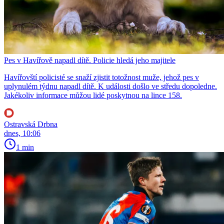
Pes v Havířově napadl dítě. Policie hledá jeho majitele
Havířovští policisté se snaží zjistit totožnost muže, jehož pes v
uplynulém týdnu napadl dítě. K události došlo ve středu dopoledne.
Jakékoliv informace můžou lidé poskytnou na lince 158.
Ostravská Drbna
dnes, 10:06
1 min