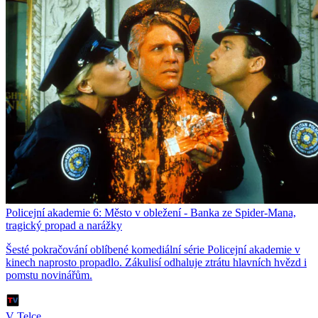
Policejní akademie 6: Město v obležení - Banka ze Spider-Mana,
tragický propad a narážky
Šesté pokračování oblíbené komediální série Policejní akademie v
kinech naprosto propadlo. Zákulisí odhaluje ztrátu hlavních hvězd i
pomstu novinářům.
V Telce