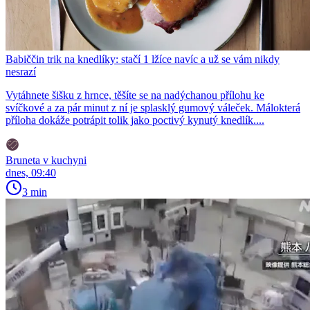
Babiččin trik na knedlíky: stačí 1 lžíce navíc a už se vám nikdy
nesrazí
Vytáhnete šišku z hrnce, těšíte se na nadýchanou přílohu ke
svíčkové a za pár minut z ní je splasklý gumový váleček. Málokterá
příloha dokáže potrápit tolik jako poctivý kynutý knedlík....
Bruneta v kuchyni
dnes, 09:40
3 min