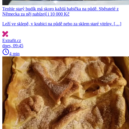
Tenhle starý budík má skoro každá babička na půdě. Sběratelé z
Německa za něj nabízejí i 10 000 Kč
Leží ve sklepě, v krabici na půdě nebo za sklem staré vitríny. […]
Extrafit.cz
dnes, 09:45
4 min