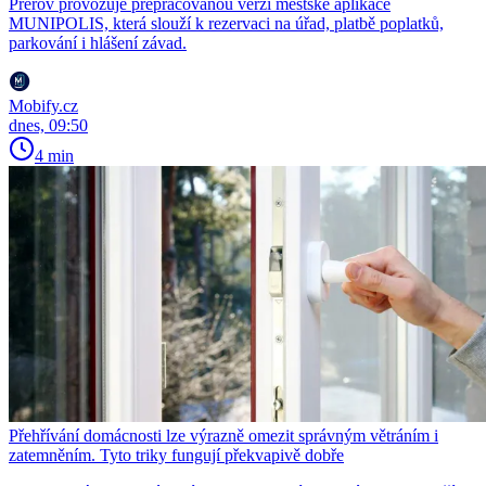
Přerov provozuje přepracovanou verzi městské aplikace
MUNIPOLIS, která slouží k rezervaci na úřad, platbě poplatků,
parkování i hlášení závad.
Mobify.cz
dnes, 09:50
4 min
Přehřívání domácnosti lze výrazně omezit správným větráním i
zatemněním. Tyto triky fungují překvapivě dobře