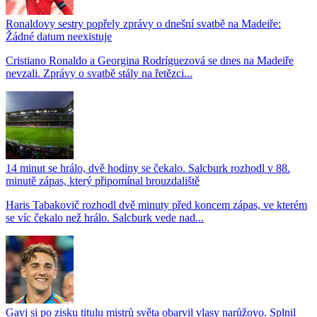
Ronaldovy sestry popřely zprávy o dnešní svatbě na Madeiře:
Žádné datum neexistuje
Cristiano Ronaldo a Georgina Rodríguezová se dnes na Madeiře
nevzali. Zprávy o svatbě stály na řetězci...
14 minut se hrálo, dvě hodiny se čekalo. Salcburk rozhodl v 88.
minutě zápas, který připomínal brouzdaliště
Haris Tabakovič rozhodl dvě minuty před koncem zápas, ve kterém
se víc čekalo než hrálo. Salcburk vede nad...
Gavi si po zisku titulu mistrů světa obarvil vlasy narůžovo. Splnil