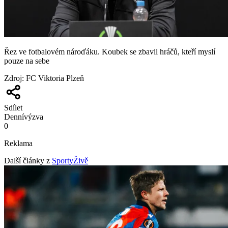
Řez ve fotbalovém nároďáku. Koubek se zbavil hráčů, kteří myslí
pouze na sebe
Zdroj
:
FC Viktoria Plzeň
Sdílet
Denní
výzva
0
Reklama
Další články z
SportyŽivě