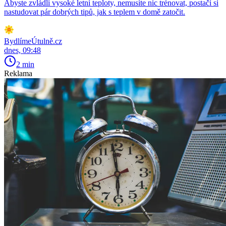
Abyste zvládli vysoké letní teploty, nemusíte nic trénovat, postačí si
nastudovat pár dobrých tipů, jak s teplem v domě zatočit.
BydlímeÚtulně.cz
dnes, 09:48
2 min
Reklama