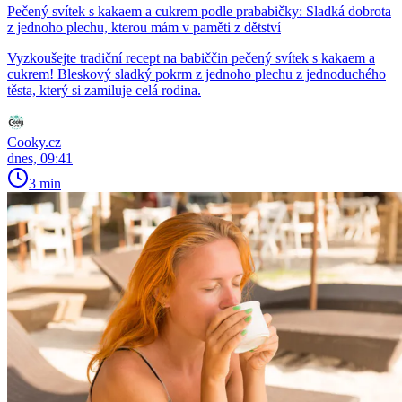
Pečený svítek s kakaem a cukrem podle prababičky: Sladká dobrota
z jednoho plechu, kterou mám v paměti z dětství
Vyzkoušejte tradiční recept na babiččin pečený svítek s kakaem a
cukrem! Bleskový sladký pokrm z jednoho plechu z jednoduchého
těsta, který si zamiluje celá rodina.
Cooky.cz
dnes, 09:41
3 min