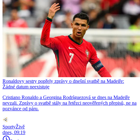
Ronaldovy sestry popřely zprávy o dnešní svatbě na Madeiře:
Žádné datum neexistuje
Cristiano Ronaldo a Georgina Rodríguezová se dnes na Madeiře
nevzali. Zprávy o svatbě stály na řetězci neověřených přepisů, ne na
pozvánce od páru.
SportyŽivě
dnes, 09:19