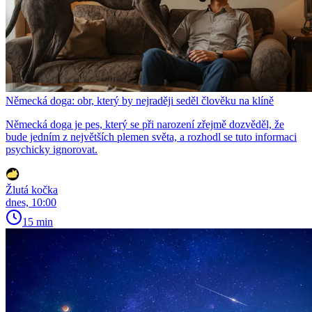
Německá doga: obr, který by nejraději seděl člověku na klíně
Německá doga je pes, který se při narození zřejmě dozvěděl, že
bude jedním z největších plemen světa, a rozhodl se tuto informaci
psychicky ignorovat.
Žlutá kočka
dnes, 10:00
15 min