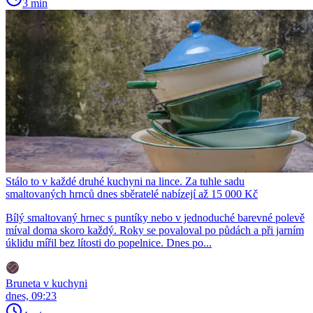
3 min
Stálo to v každé druhé kuchyni na lince. Za tuhle sadu
smaltovaných hrnců dnes sběratelé nabízejí až 15 000 Kč
Bílý smaltovaný hrnec s puntíky nebo v jednoduché barevné polevě
míval doma skoro každý. Roky se povaloval po půdách a při jarním
úklidu mířil bez lítosti do popelnice. Dnes po...
Bruneta v kuchyni
dnes, 09:23