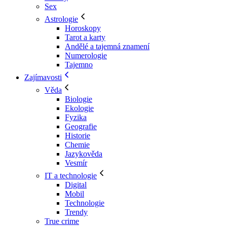
Sex
Astrologie
Horoskopy
Tarot a karty
Andělé a tajemná znamení
Numerologie
Tajemno
Zajímavosti
Věda
Biologie
Ekologie
Fyzika
Geografie
Historie
Chemie
Jazykověda
Vesmír
IT a technologie
Digital
Mobil
Technologie
Trendy
True crime