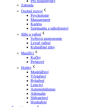
Pro hospodyňky
Zahrada
Osobní rozvoj
Psychologie
Management
Kariéra
Spiritualita a náboženství
Jídlo a vaření
Světová gastronomie
Levné vaření
Kulinářské triky
Mazlíčci
Kočky
Pejskové
Hobby
Modelářství
Včelařství
Rybaření
Letectví
Automobilismus
Adrenalin
Sběratelství
Houbaření