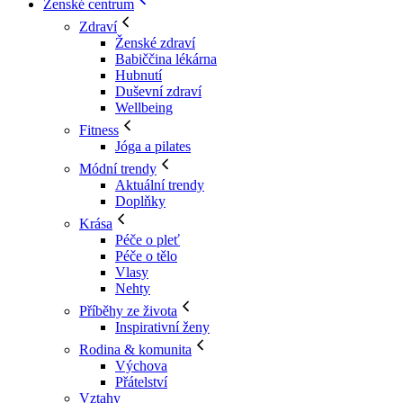
Ženské centrum
Zdraví
Ženské zdraví
Babiččina lékárna
Hubnutí
Duševní zdraví
Wellbeing
Fitness
Jóga a pilates
Módní trendy
Aktuální trendy
Doplňky
Krása
Péče o pleť
Péče o tělo
Vlasy
Nehty
Příběhy ze života
Inspirativní ženy
Rodina & komunita
Výchova
Přátelství
Vztahy