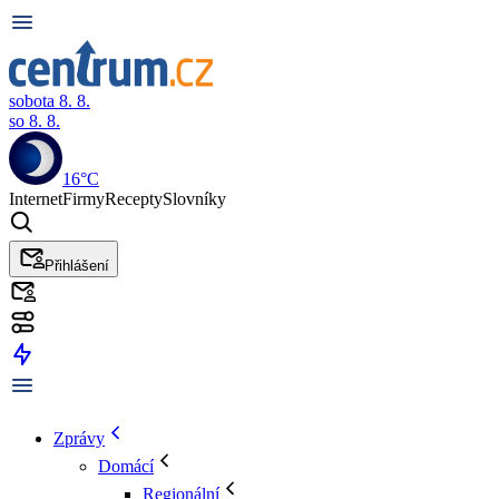
sobota 8. 8.
so 8. 8.
16°C
Internet
Firmy
Recepty
Slovníky
Přihlášení
Zprávy
Domácí
Regionální