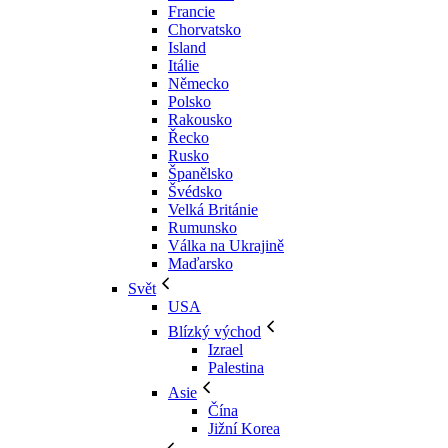
Francie
Chorvatsko
Island
Itálie
Německo
Polsko
Rakousko
Řecko
Rusko
Španělsko
Švédsko
Velká Británie
Rumunsko
Válka na Ukrajině
Maďarsko
Svět
USA
Blízký východ
Izrael
Palestina
Asie
Čína
Jižní Korea