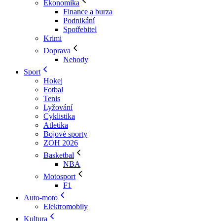
Ekonomika
Finance a burza
Podnikání
Spotřebitel
Krimi
Doprava
Nehody
Sport
Hokej
Fotbal
Tenis
Lyžování
Cyklistika
Atletika
Bojové sporty
ZOH 2026
Basketbal
NBA
Motosport
F1
Auto-moto
Elektromobily
Kultura