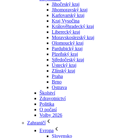
Jihočeský kraj
Jihomoravský kraj
Karlovarský kraj
Kraj Vysočina
Králověhradecký kraj
Liberecký kraj
Moravskoslezský kraj
Olomoucký kraj
Pardubický kraj
Plzeňský kraj
Středočeský kraj
Ústecký kraj
Zlínský kraj
Praha
Brno
Ostrava
Školství
Zdravotnictví
Politika
O počasí
Volby 2026
Zahraničí
Evropa
Slovensko