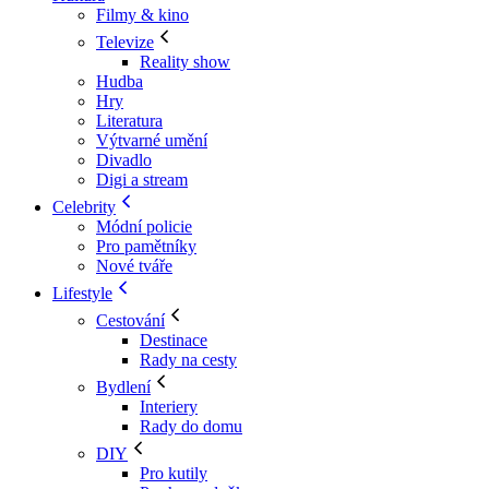
Filmy & kino
Televize
Reality show
Hudba
Hry
Literatura
Výtvarné umění
Divadlo
Digi a stream
Celebrity
Módní policie
Pro pamětníky
Nové tváře
Lifestyle
Cestování
Destinace
Rady na cesty
Bydlení
Interiery
Rady do domu
DIY
Pro kutily