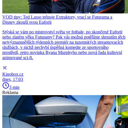
VOD tipy: Ted Lasso trénuje Extraktory, vrací se Futurama a
Disney zkouší svou Euforii
Stýská se vám po mistrovství světa ve fotbale, po skončené Euforii
nebo zlatém věku Futuramy? Pak vás možná potěšíme shrnutím těch
nejvýznamnějších týdenních premiér na tuzemských streamovacích
službách, v nichž nechybí úspěšná komedie ze sportovního
prostředí, retro novinka Ryana Murphyho nebo nová řada kultovní
animované sci-fi.
Kinobox.cz
dnes, 17:03
3 min
Reklama