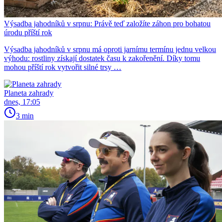
Výsadba jahodníků v srpnu: Právě teď založíte záhon pro bohatou
úrodu příští rok
Výsadba jahodníků v srpnu má oproti jarnímu termínu jednu velkou
výhodu: rostliny získají dostatek času k zakořenění. Díky tomu
mohou příští rok vytvořit silné trsy …
Planeta zahrady
dnes, 17:05
3 min