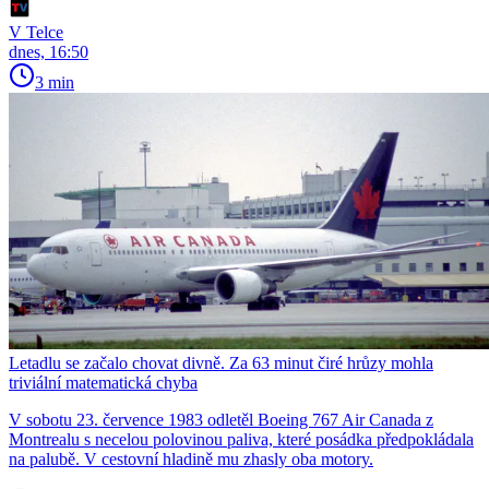
V Telce
dnes, 16:50
3 min
Letadlu se začalo chovat divně. Za 63 minut čiré hrůzy mohla
triviální matematická chyba
V sobotu 23. července 1983 odletěl Boeing 767 Air Canada z
Montrealu s necelou polovinou paliva, které posádka předpokládala
na palubě. V cestovní hladině mu zhasly oba motory.