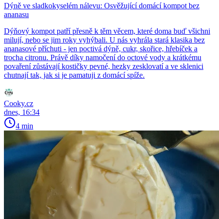
Dýně ve sladkokyselém nálevu: Osvěžující domácí kompot bez
ananasu
Dýňový kompot patří přesně k těm věcem, které doma buď všichni
milují, nebo se jim roky vyhýbali. U nás vyhrála stará klasika bez
ananasové příchuti - jen poctivá dýně, cukr, skořice, hřebíček a
trocha citronu. Právě díky namočení do octové vody a krátkému
povaření zůstávají kostičky pevné, hezky zesklovatí a ve sklenici
chutnají tak, jak si je pamatuji z domácí spíže.
Cooky.cz
dnes, 16:34
4 min