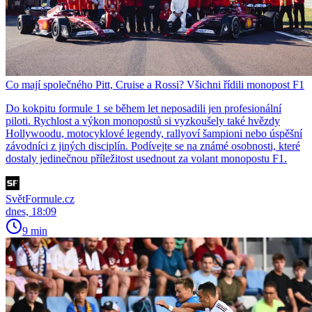
Co mají společného Pitt, Cruise a Rossi? Všichni řídili monopost F1
Do kokpitu formule 1 se během let neposadili jen profesionální
piloti. Rychlost a výkon monopostů si vyzkoušely také hvězdy
Hollywoodu, motocyklové legendy, rallyoví šampioni nebo úspěšní
závodníci z jiných disciplín. Podívejte se na známé osobnosti, které
dostaly jedinečnou příležitost usednout za volant monopostu F1.
SvětFormule.cz
dnes, 18:09
9 min