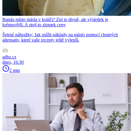
Banán místo másla v koláči? Zní to divně, ale výsledek je
krémovější. A stojí to zlomek ceny
Šetrné náhražky: Jak snížit náklady na máslo pomocí chutných
alternativ, které vaše recepty ještě vylepší.
adbz.cz
dnes, 16:30
2 min