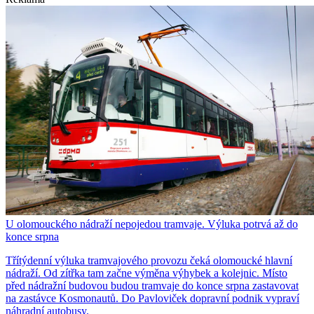
U olomouckého nádraží nepojedou tramvaje. Výluka potrvá až do
konce srpna
Třítýdenní výluka tramvajového provozu čeká olomoucké hlavní
nádraží. Od zítřka tam začne výměna výhybek a kolejnic. Místo
před nádražní budovou budou tramvaje do konce srpna zastavovat
na zastávce Kosmonautů. Do Pavloviček dopravní podnik vypraví
náhradní autobusy.