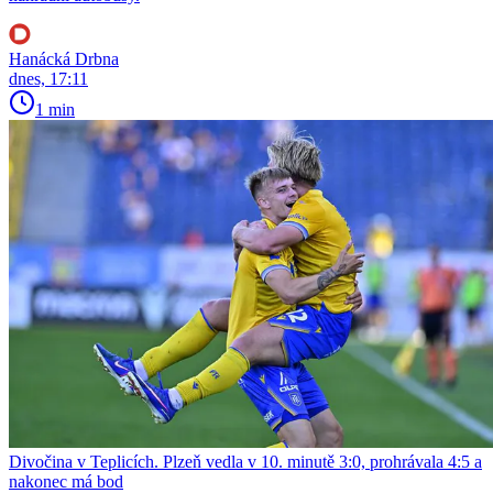
Hanácká Drbna
dnes, 17:11
1 min
Divočina v Teplicích. Plzeň vedla v 10. minutě 3:0, prohrávala 4:5 a
nakonec má bod