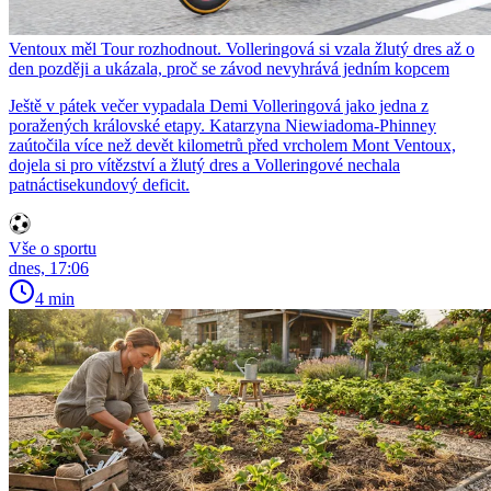
Ventoux měl Tour rozhodnout. Volleringová si vzala žlutý dres až o
den později a ukázala, proč se závod nevyhrává jedním kopcem
Ještě v pátek večer vypadala Demi Volleringová jako jedna z
poražených královské etapy. Katarzyna Niewiadoma-Phinney
zaútočila více než devět kilometrů před vrcholem Mont Ventoux,
dojela si pro vítězství a žlutý dres a Volleringové nechala
patnáctisekundový deficit.
Vše o sportu
dnes, 17:06
4 min