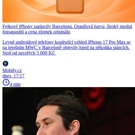
Fejkové iPhony zaplavily Barcelonu. Oranžová barva, široký modul
fotoaparátů a cena zlomek originálu
Levné androidové telefony kopírující vzhled iPhonu 17 Pro Max se
na letošním MWC v Barceloně objevily hned na několika stáncích.
Stojí od necelých 5 000 Kč.
Mobify.cz
dnes, 17:17
4 min