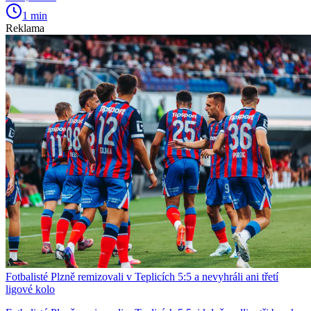
1 min
Reklama
Fotbalisté Plzně remizovali v Teplicích 5:5 a nevyhráli ani třetí
ligové kolo