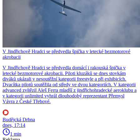
V Jindřichově Hradci se předvedla špička v letecké bezmotorové
akrobacii
V Jindřichově Hradci se předvedla domácí i rakouská špička v
letecké bezmotorové akrobacii. Piloti kluzáků se dnes stovkám
diváků ukázali v nesoutěžní kategorii freestyle a při exhibicích.
Dvacítka pilotů soutěžila od středy ve dvou kategoriích. V kategorii
advanced zvítězil Aleš Ferra mladší z jindřichohradecké aeroklubu a
v kategorii unlimited vyhrál dlouhodobý reprezentant Přemysl
Vávra z České Třebové.
Budějcká Drbna
dnes, 17:14
1 min
Reklama