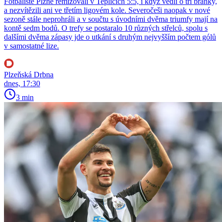
Fotbalisté Plzně remizovali v Teplicích 5:5, i když vedli o tři branky,
a nezvítězili ani ve třetím ligovém kole. Severočeši naopak v nové
sezoně stále neprohráli a v součtu s úvodními dvěma triumfy mají na
kontě sedm bodů. O trefy se postaralo 10 různých střelců, spolu s
dalšími dvěma zápasy jde o utkání s druhým nejvyšším počtem gólů
v samostatné lize.
Plzeňská Drbna
dnes, 17:30
3 min