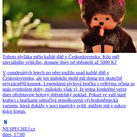
Tohoto plyšáka mělo každé dítě v Československu. Kdo měl
speciálního svítícího, dostane dnes od sběratelů až 5000 Kč
V osmdesátých letech po něm toužilo snad každé dítě v
Československu, ale jen málokdo mohl mít doma ten skutečně
nejvzácnější kousek. Legendární plyšová hračka s velkýma očima se
stala symbolem doby, málokdo však ví, že jedna konkrétní verze
dnes představuje hotový sběratelský poklad. Pokud ve vaší staré
krabici s hračkami odpočívá nepoškozená východoněmecká
varianta, která dokáže v noci magicky svítit, můžete mít v rukou
tisíce korun.
NESPECHEJ.cz
dnes, 17:00