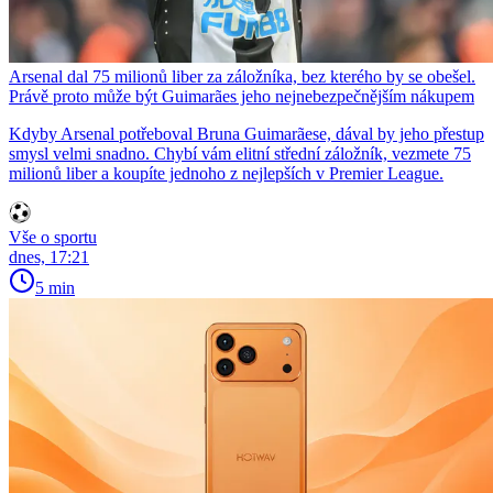
Arsenal dal 75 milionů liber za záložníka, bez kterého by se obešel.
Právě proto může být Guimarães jeho nejnebezpečnějším nákupem
Kdyby Arsenal potřeboval Bruna Guimarãese, dával by jeho přestup
smysl velmi snadno. Chybí vám elitní střední záložník, vezmete 75
milionů liber a koupíte jednoho z nejlepších v Premier League.
Vše o sportu
dnes, 17:21
5 min