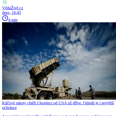
VědaŽivě.cz
dnes, 16:45
4 min
Klíčové rakety chtěli Ukrajinci od USA už dříve. Odmítl je i největší
ochránce