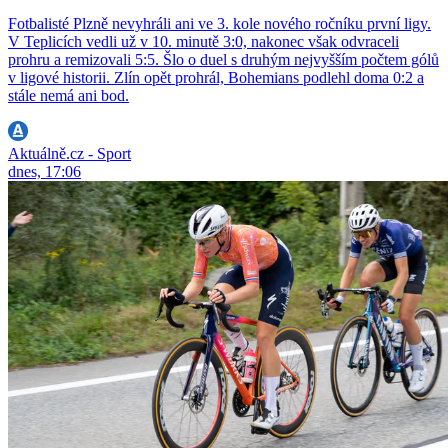
Fotbalisté Plzně nevyhráli ani ve 3. kole nového ročníku první ligy.
V Teplicích vedli už v 10. minutě 3:0, nakonec však odvraceli
prohru a remizovali 5:5. Šlo o duel s druhým nejvyšším počtem gólů
v ligové historii. Zlín opět prohrál, Bohemians podlehl doma 0:2 a
stále nemá ani bod.
Aktuálně.cz - Sport
dnes, 17:06