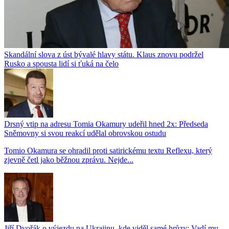
Skandální slova z úst bývalé hlavy státu. Klaus znovu podržel
Rusko a spousta lidí si ťuká na čelo
Drsný vtip na adresu Tomia Okamury udeřil hned 2x: Předseda
Sněmovny si svou reakcí udělal obrovskou ostudu
Tomio Okamura se ohradil proti satirickému textu Reflexu, který
zjevně četl jako běžnou zprávu. Nejde...
Jiří Dvořák o výjezdu na Ukrajinu, kde viděl samé hrůzy: Vadí mu,