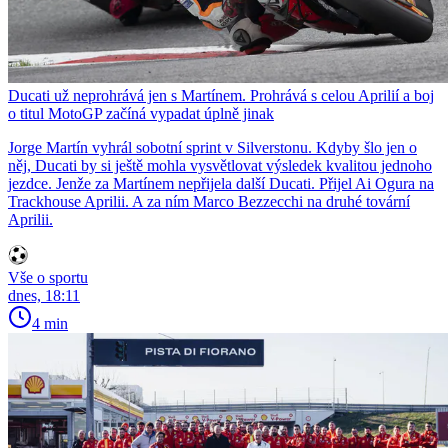
Ducati už neprohrává jen s Martínem. Prohrává s celou Aprilií a boj
o titul MotoGP začíná vypadat úplně jinak
Jorge Martín vyhrál sobotní sprint v Silverstonu. Kdyby šlo jen o
něj, Ducati by si ještě mohla vysvětlovat výsledek kvalitou jednoho
jezdce. Jenže za Martínem nepřijela další Ducati. Přijel Ai Ogura na
Trackhouse Aprilii. A za ním Marco Bezzecchi na druhé tovární
Aprilii.
Vše o sportu
dnes, 18:11
4 min