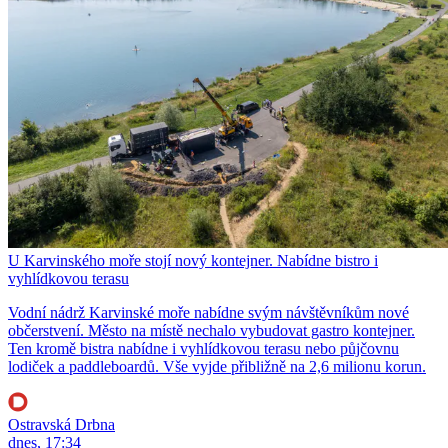
U Karvinského moře stojí nový kontejner. Nabídne bistro i
vyhlídkovou terasu
Vodní nádrž Karvinské moře nabídne svým návštěvníkům nové
občerstvení. Město na místě nechalo vybudovat gastro kontejner.
Ten kromě bistra nabídne i vyhlídkovou terasu nebo půjčovnu
lodiček a paddleboardů. Vše vyjde přibližně na 2,6 milionu korun.
Ostravská Drbna
dnes, 17:34