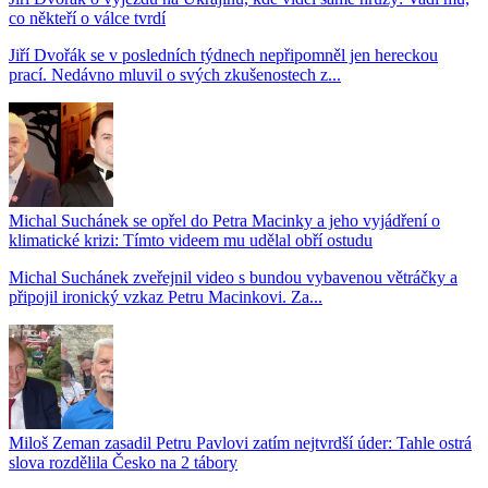
co někteří o válce tvrdí
Jiří Dvořák se v posledních týdnech nepřipomněl jen hereckou
prací. Nedávno mluvil o svých zkušenostech z...
Michal Suchánek se opřel do Petra Macinky a jeho vyjádření o
klimatické krizi: Tímto videem mu udělal obří ostudu
Michal Suchánek zveřejnil video s bundou vybavenou větráčky a
připojil ironický vzkaz Petru Macinkovi. Za...
Miloš Zeman zasadil Petru Pavlovi zatím nejtvrdší úder: Tahle ostrá
slova rozdělila Česko na 2 tábory