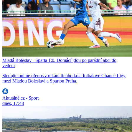
Mladá Boleslav - Sparta 1:0. Domácí jdou po parádní akci do
vedení
Sledujte online přenos z utkání třetího kola fotbalové Chance Ligy
mezi Mladou Boleslaví a Spartou Praha.
Aktuálně.cz - Sport
dnes, 17:48