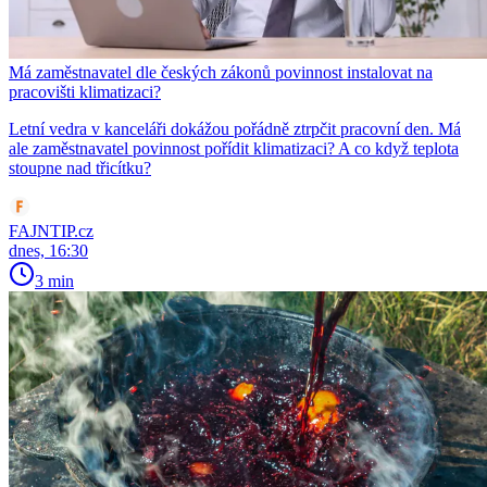
Má zaměstnavatel dle českých zákonů povinnost instalovat na
pracovišti klimatizaci?
Letní vedra v kanceláři dokážou pořádně ztrpčit pracovní den. Má
ale zaměstnavatel povinnost pořídit klimatizaci? A co když teplota
stoupne nad třicítku?
FAJNTIP.cz
dnes, 16:30
3 min