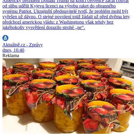
Americký prezident Donald Trump na konci července začal couvat
od slibu udělit Kyjevu licenci na výrobu raket do obranného
systému Patriot. Ukrajinští představitelé tvrdí, že problém mohl být
vyřešen už dávno. O stejné povolení totiž žádali už před dvěma lety
předchozí americkou vládu: z Washingtonu však tehdy bez
jakéhokoliv vysvětlení dorazilo strohé „ne“.
Aktuálně.cz - Zprávy
dnes, 16:40
Reklama