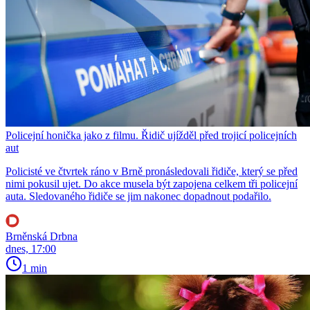
Policejní honička jako z filmu. Řidič ujížděl před trojicí policejních
aut
Policisté ve čtvrtek ráno v Brně pronásledovali řidiče, který se před
nimi pokusil ujet. Do akce musela být zapojena celkem tři policejní
auta. Sledovaného řidiče se jim nakonec dopadnout podařilo.
Brněnská Drbna
dnes, 17:00
1 min