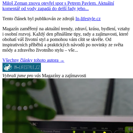
Miloš Zeman znovu otevřel spor s Petrem Pavlem. Aktuální
komentář od vody zapadá do delší řady jeho...
Tento článek byl publikován ze zdrojů
In-lifestyle.cz
Magazín zaměřený na aktuální trendy, zdraví, krásu, bydlení, vztahy
i osobní rozvoj. Každý den přinášíme tipy, rady a zajímavosti, které
obohatí váš životní styl a pomohou vám cítit se skvěle. Od
inspirativních příběhů a praktických návodů po novinky ze světa
módy a zdravého životního stylu – vše...
Všechny články tohoto autora →
Vybrali jsme pro vás
Magazíny a zajímavosti