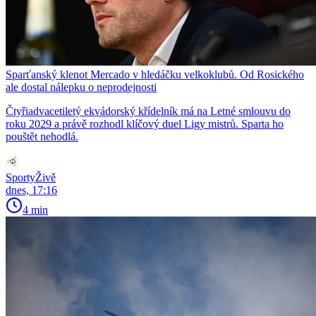
Sparťanský klenot Mercado v hledáčku velkoklubů. Od Rosického
ale dostal nálepku o neprodejnosti
Čtyřiadvacetiletý ekvádorský křídelník má na Letné smlouvu do
roku 2029 a právě rozhodl klíčový duel Ligy mistrů. Sparta ho
pouštět nehodlá.
SportyŽivě
dnes, 17:16
4 min