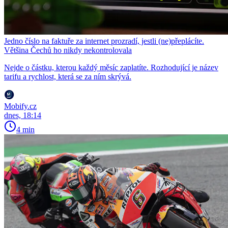
Jedno číslo na faktuře za internet prozradí, jestli (ne)přeplácíte.
Většina Čechů ho nikdy nekontrolovala
Nejde o částku, kterou každý měsíc zaplatíte. Rozhodující je název
tarifu a rychlost, která se za ním skrývá.
Mobify.cz
dnes, 18:14
4 min