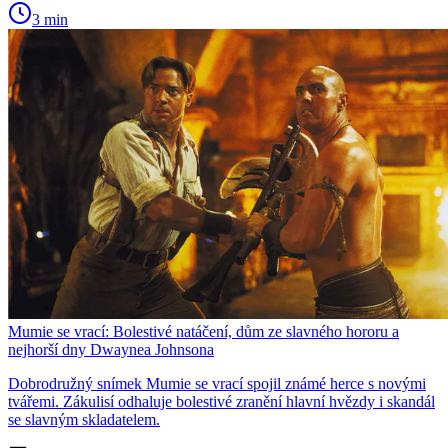
3 min
Mumie se vrací: Bolestivé natáčení, dům ze slavného hororu a
nejhorší dny Dwaynea Johnsona
Dobrodružný snímek Mumie se vrací spojil známé herce s novými
tvářemi. Zákulisí odhaluje bolestivé zranění hlavní hvězdy i skandál
se slavným skladatelem.