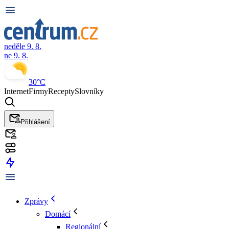
neděle 9. 8.
ne 9. 8.
30°C
Internet
Firmy
Recepty
Slovníky
Přihlášení
Zprávy
Domácí
Regionální