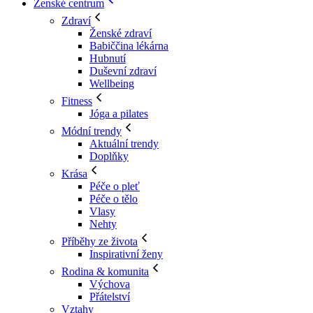
Ženské centrum
Zdraví
Ženské zdraví
Babiččina lékárna
Hubnutí
Duševní zdraví
Wellbeing
Fitness
Jóga a pilates
Módní trendy
Aktuální trendy
Doplňky
Krása
Péče o pleť
Péče o tělo
Vlasy
Nehty
Příběhy ze života
Inspirativní ženy
Rodina & komunita
Výchova
Přátelství
Vztahy