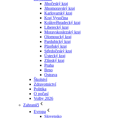
Jihočeský kraj
Jihomoravský kraj
Karlovarský kraj
Kraj Vysočina
Králověhradecký kraj
Liberecký kraj
Moravskoslezský kraj
Olomoucký kraj
Pardubický kraj
Plzeňský kraj
Středočeský kraj
Ústecký kraj
Zlínský kraj
Praha
Brno
Ostrava
Školství
Zdravotnictví
Politika
O počasí
Volby 2026
Zahraničí
Evropa
Slovensko