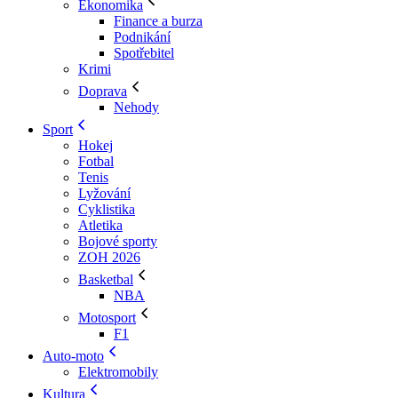
Ekonomika
Finance a burza
Podnikání
Spotřebitel
Krimi
Doprava
Nehody
Sport
Hokej
Fotbal
Tenis
Lyžování
Cyklistika
Atletika
Bojové sporty
ZOH 2026
Basketbal
NBA
Motosport
F1
Auto-moto
Elektromobily
Kultura