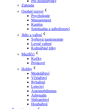
Pro hospodyňky
Zahrada
Osobní rozvoj
Psychologie
Management
Kariéra
Spiritualita a náboženství
Jídlo a vaření
Světová gastronomie
Levné vaření
Kulinářské triky
Mazlíčci
Kočky
Pejskové
Hobby
Modelářství
Včelařství
Rybaření
Letectví
Automobilismus
Adrenalin
Sběratelství
Houbaření