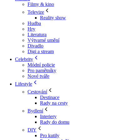
Filmy & kino
Televize
Reality show
Hudba
Hry
Literatura
Výtvarné umění
Divadlo
Digi a stream
Celebrity
Módní policie
Pro pamětníky
Nové tváře
Lifestyle
Cestování
Destinace
Rady na cesty
Bydlení
Interiery
Rady do domu
DIY
Pro kutily