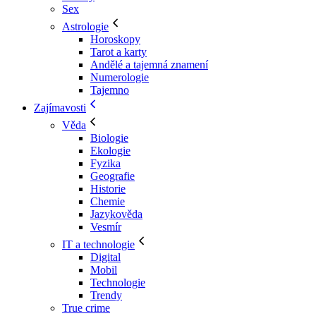
Sex
Astrologie
Horoskopy
Tarot a karty
Andělé a tajemná znamení
Numerologie
Tajemno
Zajímavosti
Věda
Biologie
Ekologie
Fyzika
Geografie
Historie
Chemie
Jazykověda
Vesmír
IT a technologie
Digital
Mobil
Technologie
Trendy
True crime