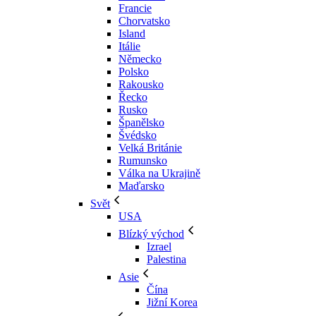
Francie
Chorvatsko
Island
Itálie
Německo
Polsko
Rakousko
Řecko
Rusko
Španělsko
Švédsko
Velká Británie
Rumunsko
Válka na Ukrajině
Maďarsko
Svět
USA
Blízký východ
Izrael
Palestina
Asie
Čína
Jižní Korea