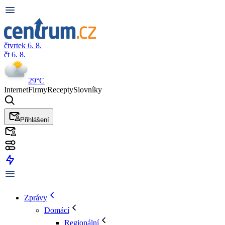
čtvrtek 6. 8.
čt 6. 8.
29°C
Internet
Firmy
Recepty
Slovníky
Přihlášení
Zprávy
Domácí
Regionální