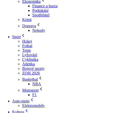
Ekonomika
Finance a burza
Podnikání
Spotřebitel
Krimi
Doprava
Nehody
Sport
Hokej
Fotbal
Tenis
Lyžování
Cyklistika
Atletika
Bojové sporty
ZOH 2026
Basketbal
NBA
Motosport
F1
Auto-moto
Elektromobily
Kultura