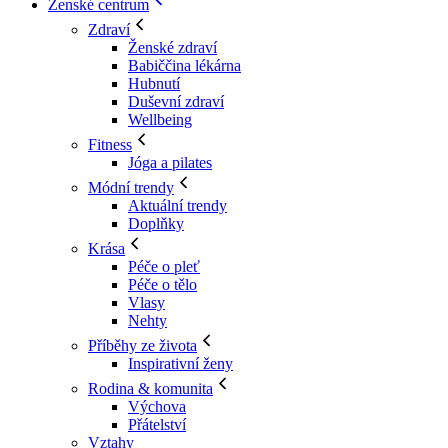
Ženské centrum
Zdraví
Ženské zdraví
Babiččina lékárna
Hubnutí
Duševní zdraví
Wellbeing
Fitness
Jóga a pilates
Módní trendy
Aktuální trendy
Doplňky
Krása
Péče o pleť
Péče o tělo
Vlasy
Nehty
Příběhy ze života
Inspirativní ženy
Rodina & komunita
Výchova
Přátelství
Vztahy