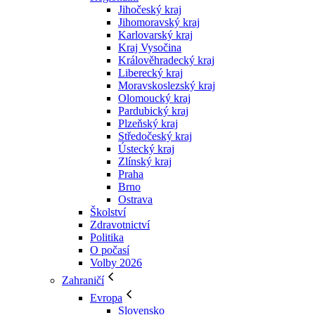
Jihočeský kraj
Jihomoravský kraj
Karlovarský kraj
Kraj Vysočina
Králověhradecký kraj
Liberecký kraj
Moravskoslezský kraj
Olomoucký kraj
Pardubický kraj
Plzeňský kraj
Středočeský kraj
Ústecký kraj
Zlínský kraj
Praha
Brno
Ostrava
Školství
Zdravotnictví
Politika
O počasí
Volby 2026
Zahraničí
Evropa
Slovensko