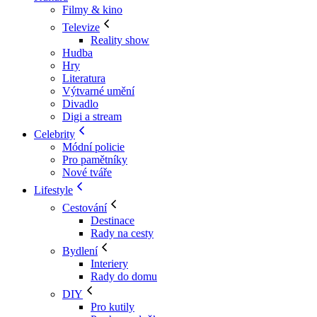
Filmy & kino
Televize
Reality show
Hudba
Hry
Literatura
Výtvarné umění
Divadlo
Digi a stream
Celebrity
Módní policie
Pro pamětníky
Nové tváře
Lifestyle
Cestování
Destinace
Rady na cesty
Bydlení
Interiery
Rady do domu
DIY
Pro kutily