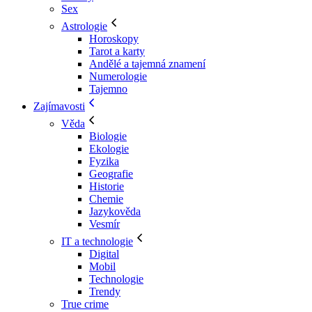
Sex
Astrologie
Horoskopy
Tarot a karty
Andělé a tajemná znamení
Numerologie
Tajemno
Zajímavosti
Věda
Biologie
Ekologie
Fyzika
Geografie
Historie
Chemie
Jazykověda
Vesmír
IT a technologie
Digital
Mobil
Technologie
Trendy
True crime