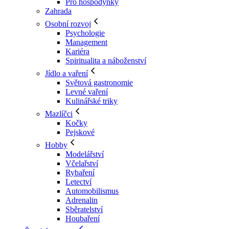
Pro hospodyňky
Zahrada
Osobní rozvoj
Psychologie
Management
Kariéra
Spiritualita a náboženství
Jídlo a vaření
Světová gastronomie
Levné vaření
Kulinářské triky
Mazlíčci
Kočky
Pejskové
Hobby
Modelářství
Včelařství
Rybaření
Letectví
Automobilismus
Adrenalin
Sběratelství
Houbaření