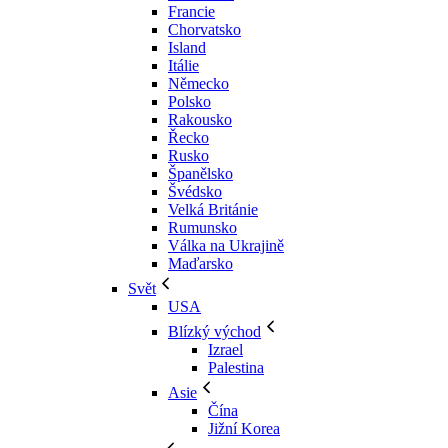
Francie
Chorvatsko
Island
Itálie
Německo
Polsko
Rakousko
Řecko
Rusko
Španělsko
Švédsko
Velká Británie
Rumunsko
Válka na Ukrajině
Maďarsko
Svět
USA
Blízký východ
Izrael
Palestina
Asie
Čína
Jižní Korea