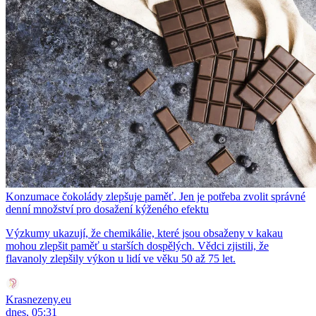
Konzumace čokolády zlepšuje paměť. Jen je potřeba zvolit správné
denní množství pro dosažení kýženého efektu
Výzkumy ukazují, že chemikálie, které jsou obsaženy v kakau
mohou zlepšit paměť u starších dospělých. Vědci zjistili, že
flavanoly zlepšily výkon u lidí ve věku 50 až 75 let.
Krasnezeny.eu
dnes, 05:31