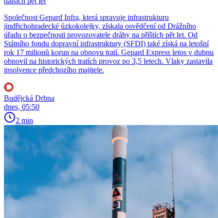
dalších pět let
Společnost Gepard Infra, která spravuje infrastrukturu
jindřichohradecké úzkokolejky, získala osvědčení od Drážního
úřadu o bezpečnosti provozovatele dráhy na příštích pět let. Od
Státního fondu dopravní infrastruktury (SFDI) také získá na letošní
rok 17 milionů korun na obnovu tratí. Gepard Express letos v dubnu
obnovil na historických tratích provoz po 3,5 letech. Vlaky zastavila
insolvence předchozího majitele.
Budějcká Drbna
dnes, 05:50
2 min