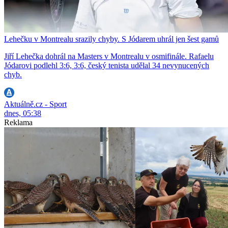
Lehečku v Montrealu srazily chyby. S Jódarem uhrál jen šest gamů
Jiří Lehečka dohrál na Masters v Montrealu v osmifinále. Rafaelu
Jódarovi podlehl 3:6, 3:6, český tenista udělal 34 nevynucených
chyb.
Aktuálně.cz - Sport
dnes, 05:38
Reklama