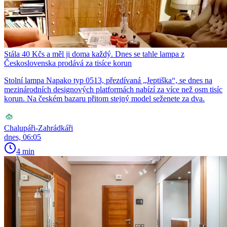
Stála 40 Kčs a měl ji doma každý. Dnes se tahle lampa z
Československa prodává za tisíce korun
Stolní lampa Napako typ 0513, přezdívaná „Jeptiška“, se dnes na
mezinárodních designových platformách nabízí za více než osm tisíc
korun. Na českém bazaru přitom stejný model seženete za dva.
Chalupáři-Zahrádkáři
dnes, 06:05
4 min