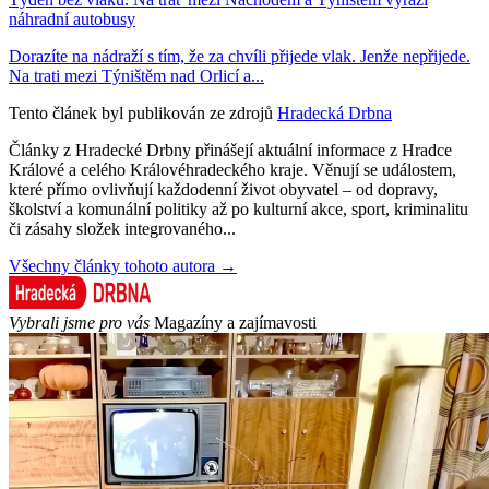
náhradní autobusy
Dorazíte na nádraží s tím, že za chvíli přijede vlak. Jenže nepřijede.
Na trati mezi Týništěm nad Orlicí a...
Tento článek byl publikován ze zdrojů
Hradecká Drbna
Články z Hradecké Drbny přinášejí aktuální informace z Hradce
Králové a celého Královéhradeckého kraje. Věnují se událostem,
které přímo ovlivňují každodenní život obyvatel – od dopravy,
školství a komunální politiky až po kulturní akce, sport, kriminalitu
či zásahy složek integrovaného...
Všechny články tohoto autora →
Vybrali jsme pro vás
Magazíny a zajímavosti