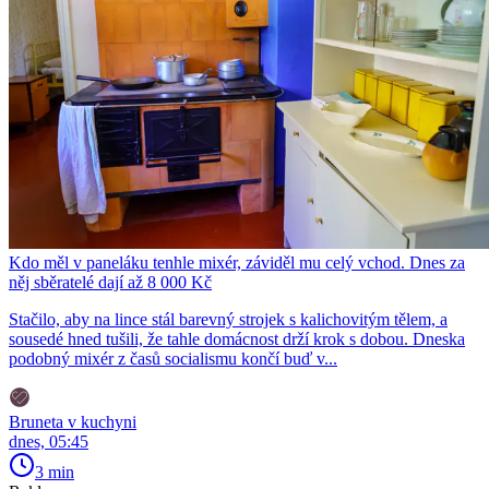
Kdo měl v paneláku tenhle mixér, záviděl mu celý vchod. Dnes za
něj sběratelé dají až 8 000 Kč
Stačilo, aby na lince stál barevný strojek s kalichovitým tělem, a
sousedé hned tušili, že tahle domácnost drží krok s dobou. Dneska
podobný mixér z časů socialismu končí buď v...
Bruneta v kuchyni
dnes, 05:45
3 min