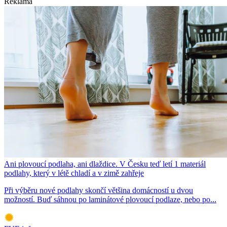
Reklama
Ani plovoucí podlaha, ani dlaždice. V Česku teď letí 1 materiál
podlahy, který v létě chladí a v zimě zahřeje
Při výběru nové podlahy skončí většina domácností u dvou
možností. Buď sáhnou po laminátové plovoucí podlaze, nebo po...