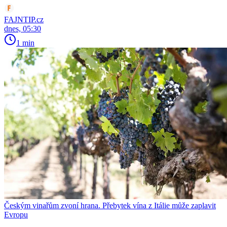
FAJNTIP.cz
dnes, 05:30
1 min
Českým vinařům zvoní hrana. Přebytek vína z Itálie může zaplavit
Evropu