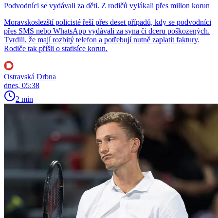
Podvodníci se vydávali za děti. Z rodičů vylákali přes milion korun
Moravskoslezští policisté řeší přes deset případů, kdy se podvodníci
přes SMS nebo WhatsApp vydávali za syna či dceru poškozených.
Tvrdili, že mají rozbitý telefon a potřebují nutně zaplatit faktury.
Rodiče tak přišli o statisíce korun.
Ostravská Drbna
dnes, 05:38
2 min