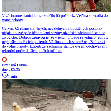
V záchranné stanici letos skončilo 65 poštolek. Většina se vrátila do
volné přírody
Celkem 65 různě zraněných, nevzletných a opuštěných poštolek
přijala do své péče během letní sezóny plzeňská záchranná stanice
živočichů. Dobrou zprávou je, že v jejich případě se jedná o jedny z
nejlepších zvířecích pacientů. Většina z nich se totiž úspěšně vrací
do volné přírody. Experti ze záchranné stanice ovšem odchovávali i
rekordní počty dalších ptačích mláďat.
Plzeňská Drbna
dnes, 05:35
1 min