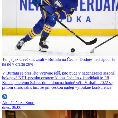
Ten je jak Ovečkin, zírali v Buffalu na Čecha. Dodnes nechápou, že
na ně v draftu zbyl
V Buffalu se přes léto vytrvale řeší, kdo bude v nadcházející sezoně
hokejové NHL prvním centrem klubu. Jedním z kandidátů je Jiří
Kulich, kterému Sabres do budoucna hodně věří. V draftu 2022 se
přitom smiřovali s tím, že jim českou naději vyfoukne konkurence.
Aktuálně.cz - Sport
dnes, 06:00