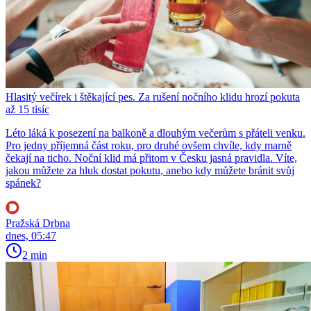
Hlasitý večírek i štěkající pes. Za rušení nočního klidu hrozí pokuta
až 15 tisíc
Léto láká k posezení na balkoně a dlouhým večerům s přáteli venku.
Pro jedny příjemná část roku, pro druhé ovšem chvíle, kdy marně
čekají na ticho. Noční klid má přitom v Česku jasná pravidla. Víte,
jakou můžete za hluk dostat pokutu, anebo kdy můžete bránit svůj
spánek?
Pražská Drbna
dnes, 05:47
2 min