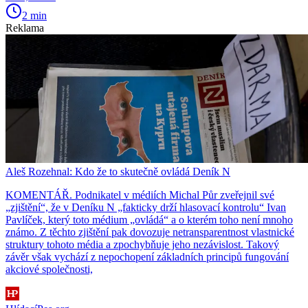
2 min
Reklama
Aleš Rozehnal: Kdo že to skutečně ovládá Deník N
KOMENTÁŘ. Podnikatel v médiích Michal Půr zveřejnil své
„zjištění“, že v Deníku N „fakticky drží hlasovací kontrolu“ Ivan
Pavlíček, který toto médium „ovládá“ a o kterém toho není mnoho
známo. Z těchto zjištění pak dovozuje netransparentnost vlastnické
struktury tohoto média a zpochybňuje jeho nezávislost. Takový
závěr však vychází z nepochopení základních principů fungování
akciové společnosti,