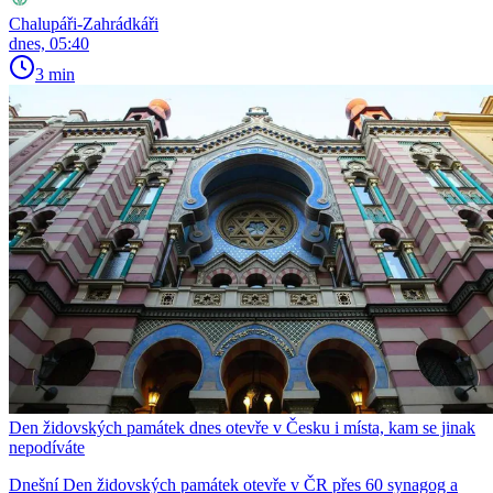
Chalupáři-Zahrádkáři
dnes, 05:40
3 min
Den židovských památek dnes otevře v Česku i místa, kam se jinak
nepodíváte
Dnešní Den židovských památek otevře v ČR přes 60 synagog a