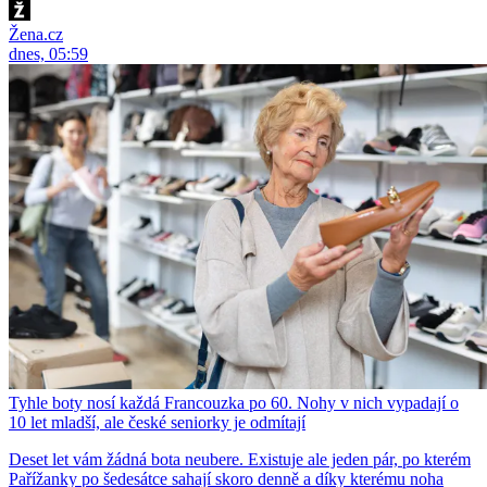
Žena.cz
dnes, 05:59
Tyhle boty nosí každá Francouzka po 60. Nohy v nich vypadají o
10 let mladší, ale české seniorky je odmítají
Deset let vám žádná bota neubere. Existuje ale jeden pár, po kterém
Pařížanky po šedesátce sahají skoro denně a díky kterému noha