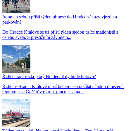
Ironman sebou příští týden přinese do Hradce zákazy vjezdu a
parkování
Do Hradce Králové se už příští týden sjedou tisíce triatlonistů z
celého světa. S prestižním závodem...
Řidiče trápí rozkopaný Hradec. Kdy bude hotovo?
Řidiči v Hradci Králové musí během léta počítat s řadou omezení.
Opravuje se Gočárův okruh, pracuje se na...
Týden bez vlaků. Na trať mezi Náchodem a Týništěm vyráží