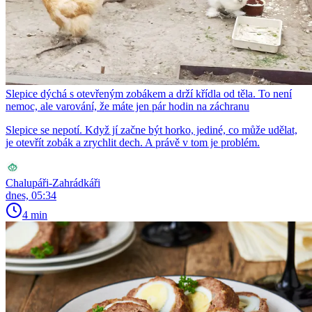
Slepice dýchá s otevřeným zobákem a drží křídla od těla. To není
nemoc, ale varování, že máte jen pár hodin na záchranu
Slepice se nepotí. Když jí začne být horko, jediné, co může udělat,
je otevřít zobák a zrychlit dech. A právě v tom je problém.
Chalupáři-Zahrádkáři
dnes, 05:34
4 min