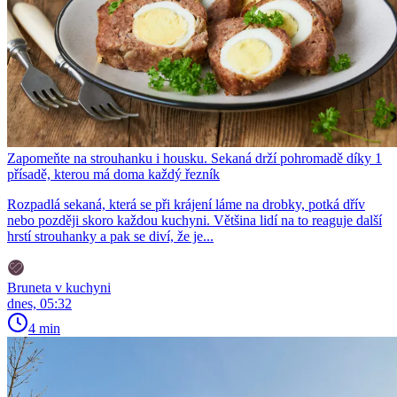
Zapomeňte na strouhanku i housku. Sekaná drží pohromadě díky 1
přísadě, kterou má doma každý řezník
Rozpadlá sekaná, která se při krájení láme na drobky, potká dřív
nebo později skoro každou kuchyni. Většina lidí na to reaguje další
hrstí strouhanky a pak se diví, že je...
Bruneta v kuchyni
dnes, 05:32
4 min