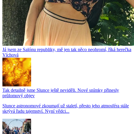
Já jsem ze Salónu republiky, mě jen tak něco neohromí, říká herečka
Víchová
Tak detailně jsme Slunce ještě neviděli. Nové snímky přinesly
průlomový objev
Slunce astronomové zkoumají už staletí, přesto jeho atmosféra stále
skrývá řadu tajemství. Nyní vědci...