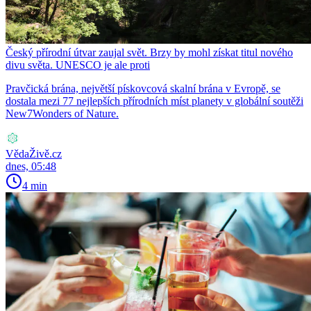
Český přírodní útvar zaujal svět. Brzy by mohl získat titul nového
divu světa. UNESCO je ale proti
Pravčická brána, největší pískovcová skalní brána v Evropě, se
dostala mezi 77 nejlepších přírodních míst planety v globální soutěži
New7Wonders of Nature.
VědaŽivě.cz
dnes, 05:48
4 min