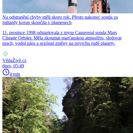
Na odstranění chyby měli skoro rok. Přesto nakonec sonda za
miliardy korun skončila v plamenech
11. prosince 1998 odstartovala z mysu Canaveral sonda Mars
Climate Orbiter. Měla zkoumat marťanskou atmosféru, sledovat
prach, vodní páru a sezónní změny na povrchu rudé planety.
VědaŽivě.cz
dnes, 05:49
4 min