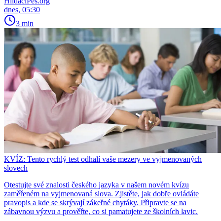
HlídacíPes.org
dnes, 05:30
3 min
KVÍZ: Tento rychlý test odhalí vaše mezery ve vyjmenovaných
slovech
Otestujte své znalosti českého jazyka v našem novém kvízu
zaměřeném na vyjmenovaná slova. Zjistěte, jak dobře ovládáte
pravopis a kde se skrývají zákeřné chytáky. Připravte se na
zábavnou výzvu a prověřte, co si pamatujete ze školních lavic.