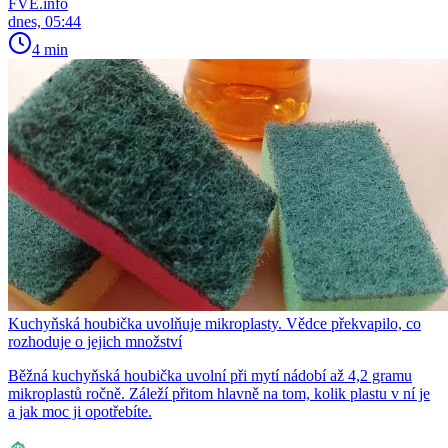
FVE.info
dnes, 05:44
4 min
Kuchyňská houbička uvolňuje mikroplasty. Vědce překvapilo, co
rozhoduje o jejich množství
Běžná kuchyňská houbička uvolní při mytí nádobí až 4,2 gramu
mikroplastů ročně. Záleží přitom hlavně na tom, kolik plastu v ní je
a jak moc ji opotřebíte.