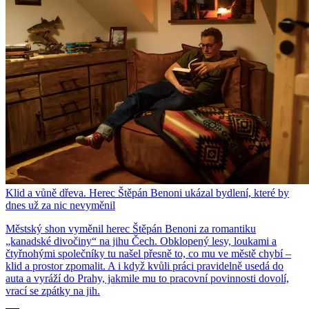
Klid a vůně dřeva. Herec Štěpán Benoni ukázal bydlení, které by
dnes už za nic nevyměnil
Městský shon vyměnil herec Štěpán Benoni za romantiku
„kanadské divočiny“ na jihu Čech. Obklopený lesy, loukami a
čtyřnohými společníky tu našel přesně to, co mu ve městě chybí –
klid a prostor zpomalit. A i když kvůli práci pravidelně usedá do
auta a vyráží do Prahy, jakmile mu to pracovní povinnosti dovolí,
vrací se zpátky na jih.