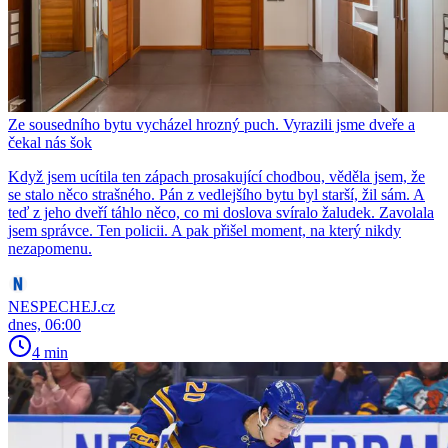
Ze sousedního bytu vycházel hrozný puch. Vyrazili jsme dveře a
čekal nás šok
Když jsem ucítila ten zápach prosakující chodbou, věděla jsem, že
se stalo něco strašného. Pán z vedlejšího bytu byl starší, žil sám. A
teď z jeho dveří táhlo něco, co mi doslova svíralo žaludek. Zavolala
jsem správce. Ten policii. A pak přišel moment, na který nikdy
nezapomenu.
NESPECHEJ.cz
dnes, 06:00
4 min