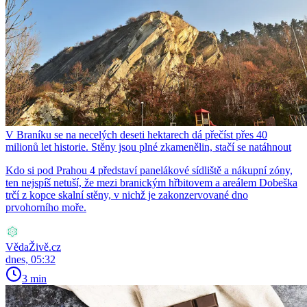
V Braníku se na necelých deseti hektarech dá přečíst přes 40
milionů let historie. Stěny jsou plné zkamenělin, stačí se natáhnout
Kdo si pod Prahou 4 představí panelákové sídliště a nákupní zóny,
ten nejspíš netuší, že mezi branickým hřbitovem a areálem Dobeška
trčí z kopce skalní stěny, v nichž je zakonzervované dno
prvohorního moře.
VědaŽivě.cz
dnes, 05:32
3 min