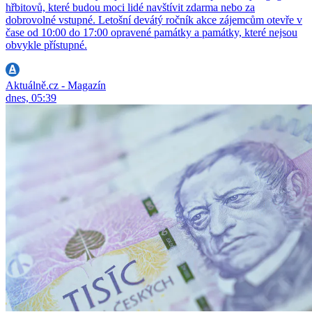
hřbitovů, které budou moci lidé navštívit zdarma nebo za
dobrovolné vstupné. Letošní devátý ročník akce zájemcům otevře v
čase od 10:00 do 17:00 opravené památky a památky, které nejsou
obvykle přístupné.
Aktuálně.cz - Magazín
dnes, 05:39