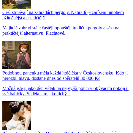
Češi strhávají na zahradách pergoly. Nahradí je zařízení mnohem
užitečnější a estetičtější
Majitelé zahrad stále častěji opouštějí tradiční pergoly a sází na
praktičtější alternativu. Plachtové...
Podobnou panenku měla každá holčička v Československu. Kdo jí
nerozbil hlavu, dostane dnes od sběratelů 30 000 Kč
Možná jste ji jako děti vídali na nejvyšší polici v obývacím pokoji u
své babičky. Seděla tam jako tichý...