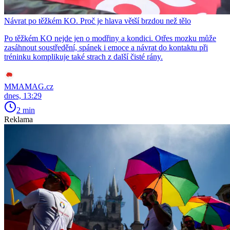
Návrat po těžkém KO. Proč je hlava větší brzdou než tělo
Po těžkém KO nejde jen o modřiny a kondici. Otřes mozku může
zasáhnout soustředění, spánek i emoce a návrat do kontaktu při
tréninku komplikuje také strach z další čisté rány.
MMAMAG.cz
dnes, 13:29
2 min
Reklama