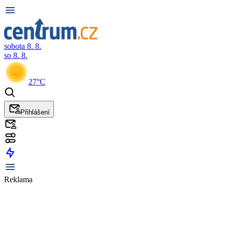
sobota 8. 8.
so 8. 8.
27°C
Přihlášení
Reklama