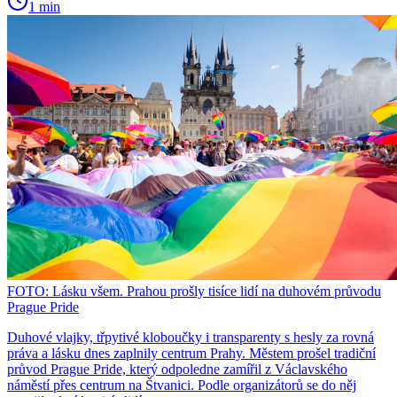
1 min
FOTO: Lásku všem. Prahou prošly tisíce lidí na duhovém průvodu
Prague Pride
Duhové vlajky, třpytivé kloboučky i transparenty s hesly za rovná
práva a lásku dnes zaplnily centrum Prahy. Městem prošel tradiční
průvod Prague Pride, který odpoledne zamířil z Václavského
náměstí přes centrum na Štvanici. Podle organizátorů se do něj