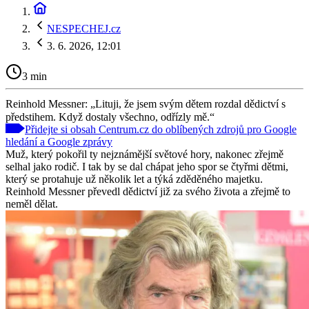
NESPECHEJ.cz
3. 6. 2026, 12:01
3 min
Reinhold Messner: „Lituji, že jsem svým dětem rozdal dědictví s
předstihem. Když dostaly všechno, odřízly mě.“
Přidejte si obsah Centrum.cz do oblíbených zdrojů pro Google
hledání a Google zprávy
Muž, který pokořil ty nejznámější světové hory, nakonec zřejmě
selhal jako rodič. I tak by se dal chápat jeho spor se čtyřmi dětmi,
který se protahuje už několik let a týká zděděného majetku.
Reinhold Messner převedl dědictví již za svého života a zřejmě to
neměl dělat.