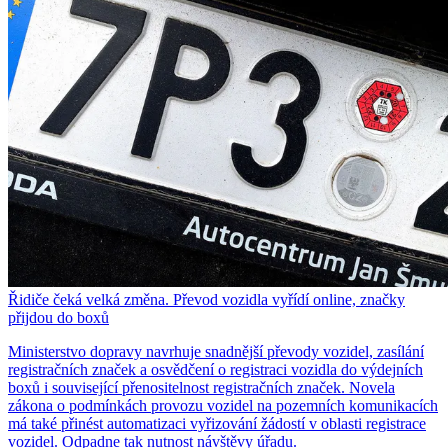
Řidiče čeká velká změna. Převod vozidla vyřídí online, značky
přijdou do boxů
Ministerstvo dopravy navrhuje snadnější převody vozidel, zasílání
registračních značek a osvědčení o registraci vozidla do výdejních
boxů i související přenositelnost registračních značek. Novela
zákona o podmínkách provozu vozidel na pozemních komunikacích
má také přinést automatizaci vyřizování žádostí v oblasti registrace
vozidel. Odpadne tak nutnost návštěvy úřadu.