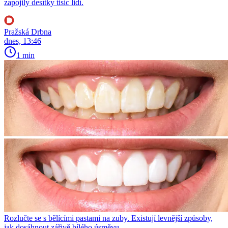
zapojily desítky tisíc lidí.
Pražská Drbna
dnes, 13:46
1 min
Rozlučte se s bělícími pastami na zuby. Existují levnější způsoby,
jak dosáhnout zářivě bílého úsměvu