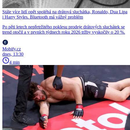
Stále více lidí opět spoléhá na drátová sluchátka, Ronaldo, Dua Lipa
i Harry Styles. Bluetooth má vážný problém
Po pěti letech nepřetržitého poklesu prodeje drátových sluchátek se
trend otočil a v prvních týdnech roku 2026 tržby vyskočily o 20 %.
Mobify.cz
dnes, 13:30
4 min