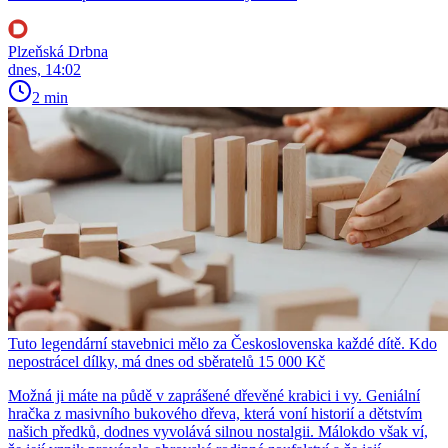
Plzeňská Drbna
dnes, 14:02
2 min
Tuto legendární stavebnici mělo za Československa každé dítě. Kdo
nepostrácel dílky, má dnes od sběratelů 15 000 Kč
Možná ji máte na půdě v zaprášené dřevěné krabici i vy. Geniální
hračka z masivního bukového dřeva, která voní historií a dětstvím
našich předků, dodnes vyvolává silnou nostalgii. Málokdo však ví,