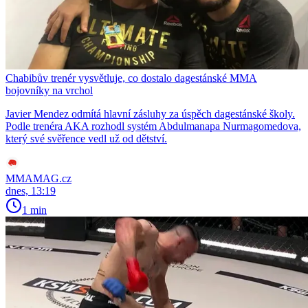
Chabibův trenér vysvětluje, co dostalo dagestánské MMA
bojovníky na vrchol
Javier Mendez odmítá hlavní zásluhy za úspěch dagestánské školy.
Podle trenéra AKA rozhodl systém Abdulmanapa Nurmagomedova,
který své svěřence vedl už od dětství.
MMAMAG.cz
dnes, 13:19
1 min