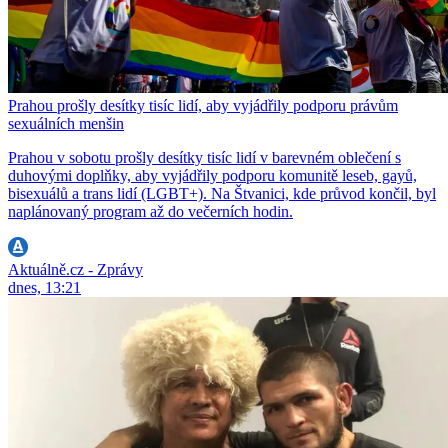
Prahou prošly desítky tisíc lidí, aby vyjádřily podporu právům
sexuálních menšin
Prahou v sobotu prošly desítky tisíc lidí v barevném oblečení s
duhovými doplňky, aby vyjádřily podporu komunitě leseb, gayů,
bisexuálů a trans lidí (LGBT+). Na Štvanici, kde průvod končil, byl
naplánovaný program až do večerních hodin.
Aktuálně.cz - Zprávy
dnes, 13:21