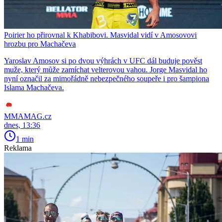
Poirier ho přirovnal k Khabibovi. Masvidal vidí v Amosovovi
hrozbu pro Machačeva
Yaroslav Amosov si po dvou výhrách v UFC dál buduje pověst
muže, který může zamíchat velterovou vahou. Jorge Masvidal ho
nyní označil za mimořádně nebezpečného soupeře i pro šampiona
Islama Machačeva.
MMAMAG.cz
dnes, 13:36
1 min
Reklama