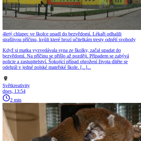
4letý chlapec ve školce upadl do bezvědomí. Lékaři odhalili
strašlivou příčinu, kvůli které hrozí učitelkám tresty odnětí svobody
Když si matka vyzvedávala syna ze školky, začal upadat do
bezvědomí. Na příčinu se přišlo až později. Případem se zabývá
policie a zastupitelství. Šokující případ ohrožení života dítěte se
odehrál v jedné polské mateřské škole. [...]...
Světkreativity
dnes, 13:54
2 min