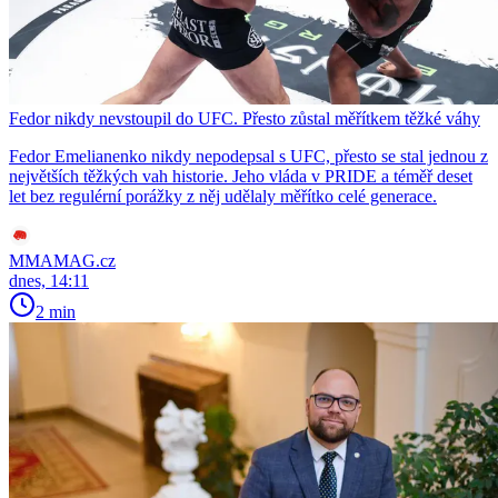
Fedor nikdy nevstoupil do UFC. Přesto zůstal měřítkem těžké váhy
Fedor Emelianenko nikdy nepodepsal s UFC, přesto se stal jednou z
největších těžkých vah historie. Jeho vláda v PRIDE a téměř deset
let bez regulérní porážky z něj udělaly měřítko celé generace.
MMAMAG.cz
dnes, 14:11
2 min