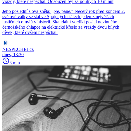
vraždy, které nespáchal. Odsouzen byl za pouhých 10 minut
Jeho poslední slova zněla: „Ne, pane.“ Necelý rok před koncem 2.
světové války se stal ve Spojených státech jeden z největších
justičních omylů v historii. Skandální verdikt poslal nevinného
černošského chlapce na elektrické křeslo za vraždy dvou bílých
dívek, které ovšem nespáchal.
NESPECHEJ.cz
dnes, 13:30
3 min