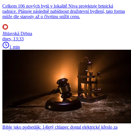
Celkem 106 nových bytů v lokalitě Niva projektuje brtnická
radnice. Plánuje následně nabídnout družstevní bydlení, tato forma
může dle starosty až o čtvrtinu snížit cenu.
Jihlavská Drbna
dnes, 13:33
1 min
Bible jako podsedák: 14letý chlapec dostal elektrické křeslo za