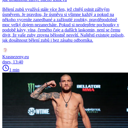
Bělení zubů využívá stále více žen, jež chtějí oslnit zářivým
úsměvem. Je pravdou, že úsměvu si všimne každý a pokud na
někoho vyceníte zanedbané a zažloutlé zoubky, pravděpodobně
moc velký dojem nezanecháte. Pokud si neodepřete pochoutky v
podobě kávy, vína, černého čaje a dalších laskomin, není se čemu
divit, že vaše zuby zrovna bělostně nesvítí. Naštěstí existuje způsob,
jak dosáhnout bělení zubů i bez zásahu odborníka.
Krasnezeny.eu
dnes, 13:40
1 min