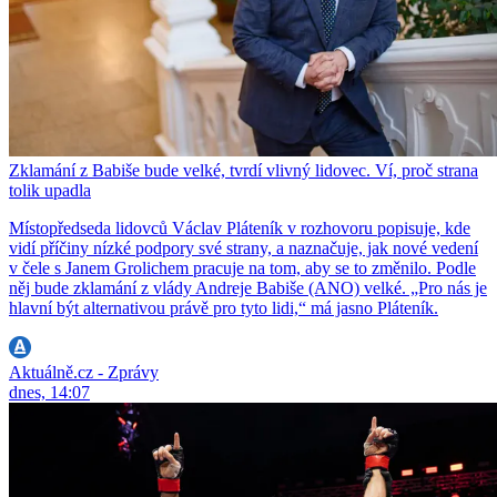
Zklamání z Babiše bude velké, tvrdí vlivný lidovec. Ví, proč strana
tolik upadla
Místopředseda lidovců Václav Pláteník v rozhovoru popisuje, kde
vidí příčiny nízké podpory své strany, a naznačuje, jak nové vedení
v čele s Janem Grolichem pracuje na tom, aby se to změnilo. Podle
něj bude zklamání z vlády Andreje Babiše (ANO) velké. „Pro nás je
hlavní být alternativou právě pro tyto lidi,“ má jasno Pláteník.
Aktuálně.cz - Zprávy
dnes, 14:07