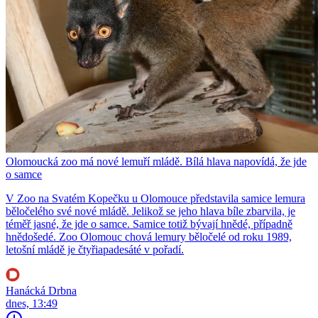
Olomoucká zoo má nové lemuří mládě. Bílá hlava napovídá, že jde
o samce
V Zoo na Svatém Kopečku u Olomouce představila samice lemura
běločelého své nové mládě. Jelikož se jeho hlava bíle zbarvila, je
téměř jasné, že jde o samce. Samice totiž bývají hnědé, případně
hnědošedé. Zoo Olomouc chová lemury běločelé od roku 1989,
letošní mládě je čtyřiapadesáté v pořadí.
Hanácká Drbna
dnes, 13:49