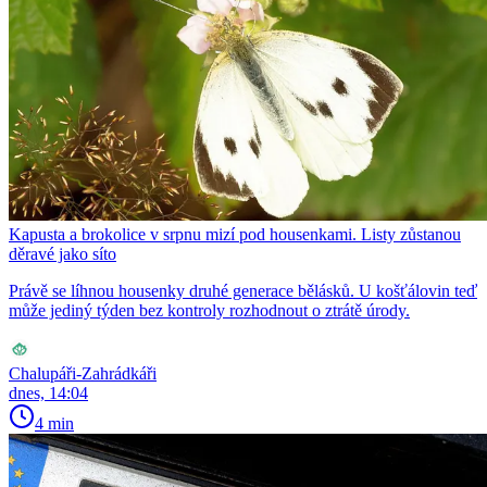
Kapusta a brokolice v srpnu mizí pod housenkami. Listy zůstanou
děravé jako síto
Právě se líhnou housenky druhé generace bělásků. U košťálovin teď
může jediný týden bez kontroly rozhodnout o ztrátě úrody.
Chalupáři-Zahrádkáři
dnes, 14:04
4 min