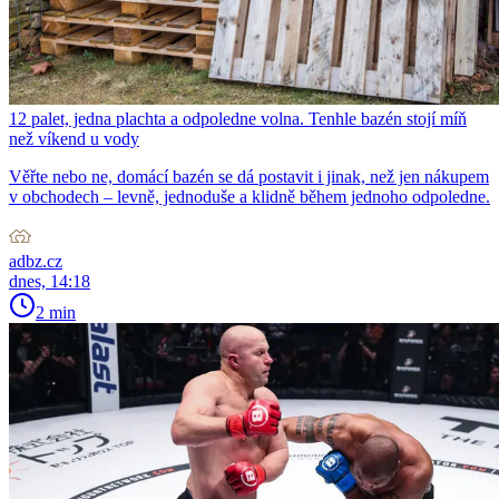
12 palet, jedna plachta a odpoledne volna. Tenhle bazén stojí míň
než víkend u vody
Věřte nebo ne, domácí bazén se dá postavit i jinak, než jen nákupem
v obchodech – levně, jednoduše a klidně během jednoho odpoledne.
adbz.cz
dnes, 14:18
2 min