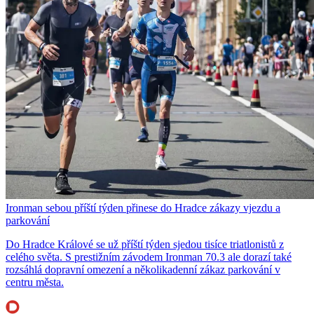
Ironman sebou příští týden přinese do Hradce zákazy vjezdu a
parkování
Do Hradce Králové se už příští týden sjedou tisíce triatlonistů z
celého světa. S prestižním závodem Ironman 70.3 ale dorazí také
rozsáhlá dopravní omezení a několikadenní zákaz parkování v
centru města.