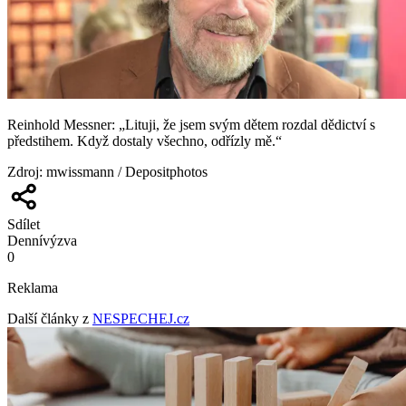
Reinhold Messner: „Lituji, že jsem svým dětem rozdal dědictví s
předstihem. Když dostaly všechno, odřízly mě.“
Zdroj
:
mwissmann / Depositphotos
Sdílet
Denní
výzva
0
Reklama
Další články z
NESPECHEJ.cz