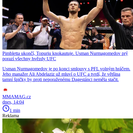
Pimbletta ukončí, Topuriu knokautuje. Usman Nurmagomedov prý
porazí všechny hvězdy UFC
Usman Nurmagomedov je po konci smlouvy s PFL volným hráčem.
Jeho manažer Ali Abdelaziz už mluví o UFC a tvrdí, že většina
tamní špičky by proti neporaženému Dagestánci neměla stačit.
MMAMAG.cz
dnes, 14:04
1 min
Reklama