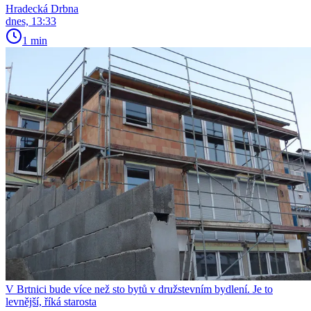
Hradecká Drbna
dnes, 13:33
1 min
V Brtnici bude více než sto bytů v družstevním bydlení. Je to
levnější, říká starosta