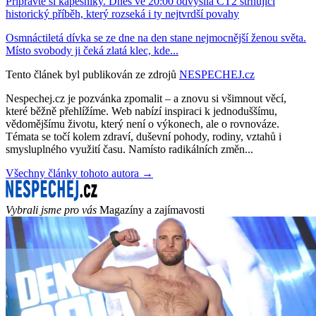
Připravte si kapesníky. Dnes ve 20:00 odvysílá ČT2 strhující
historický příběh, který rozseká i ty nejtvrdší povahy
Osmnáctiletá dívka se ze dne na den stane nejmocnější ženou světa.
Místo svobody ji čeká zlatá klec, kde...
Tento článek byl publikován ze zdrojů
NESPECHEJ.cz
Nespechej.cz je pozvánka zpomalit – a znovu si všimnout věcí,
které běžně přehlížíme. Web nabízí inspiraci k jednoduššímu,
vědomějšímu životu, který není o výkonech, ale o rovnováze.
Témata se točí kolem zdraví, duševní pohody, rodiny, vztahů i
smysluplného využití času. Namísto radikálních změn...
Všechny články tohoto autora →
Vybrali jsme pro vás
Magazíny a zajímavosti