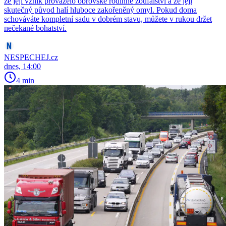
že její vznik provázelo obrovské rodinné zoufalství a že její
skutečný původ halí hluboce zakořeněný omyl. Pokud doma
schováváte kompletní sadu v dobrém stavu, můžete v rukou držet
nečekané bohatství.
NESPECHEJ.cz
dnes, 14:00
4 min