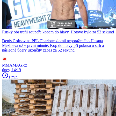
Ruský obr trefil soupeře kopem do hlavy. Hotovo bylo za 52 sekund
Denis Goltsov na PFL Charlotte zlomil neporaženého Hasana
Mezhieva už v první minutě. Kop do hlavy při pokusu o strh a
následné údery ukončily zápas za 52 sekund.
MMAMAG.cz
dnes, 14:19
1 min