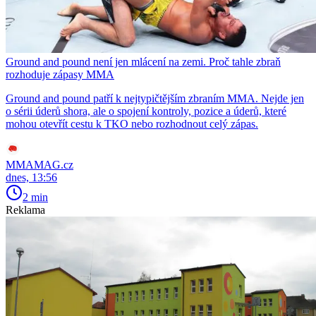
Ground and pound není jen mlácení na zemi. Proč tahle zbraň
rozhoduje zápasy MMA
Ground and pound patří k nejtypičtějším zbraním MMA. Nejde jen
o sérii úderů shora, ale o spojení kontroly, pozice a úderů, které
mohou otevřít cestu k TKO nebo rozhodnout celý zápas.
MMAMAG.cz
dnes, 13:56
2 min
Reklama