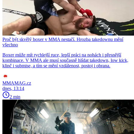
Proč být skvělý boxer v MMA nestačí. Hrozba takedownu mění
všechno
Boxer může mít rychlejší ruce, lepší práci na nohách i přesnější
kombinace. V MMA ale musí současně hlídat takedown, low kick,
klinč i submise, a tím se mění vzdálenost, postoj i obrana.
MMAMAG.cz
dnes, 13:14
2 min