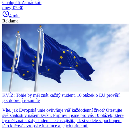
Chalupáři-Zahrádkáři
dnes, 05:30
4 min
Reklama
KVÍZ: Tohle by měl znát každý student. 10 otázek o EU prověří,
jak dobře jí rozumíte
Víte, jak Evropská unie ovlivňuje váš každodenní život? Otestujte
své znalosti v našem kvízu. Připravili jsme pro vás 10 otázek, které
by měl znát každý student. Je čas zjistit, jak si vedete v pochopení
této klíčové evropské instituce a jejích principů.