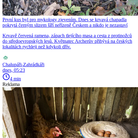
První kus byl pro mykology zjevením. Dnes se krvavá chapadla
pokrytá černým slizem šíří neřízeně Českem a nikdo je nezastaví
Krvavě červená ramena, zápach tlejícího masa a cesta z protinožců
do středoevropských lesů. Květnatec Archerův přibývá na českých
lokalitách rychleji než kdykoli dřív.
Chalupáři-Zahrádkáři
dnes, 05:23
4 min
Reklama