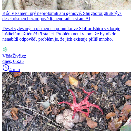
Kód v kameni prý neprolomili ani géniové. Shugborough skrývá
deset písmen bez odpovědi, neporadila si ani AI
Deset vytesaných písmen na pomníku ve Staffordshiru vzdoruje
luštitelům už téměř tři sta let. Problém není v tom, že by nikdo
nenabídl odpověď, problém je, že jich existuje příliš mnoho.
VědaŽivě.cz
dnes, 05:25
4 min