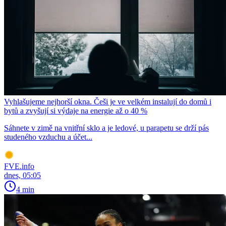
Vyhlašujeme nejhorší okna. Češi je ve velkém instalují do domů i
bytů a zvyšují si výdaje na energie až o 40 %
Sáhnete v zimě na vnitřní sklo a je ledové, u parapetu se drží pás
studeného vzduchu a účet...
FVE.info
dnes, 05:05
4 min