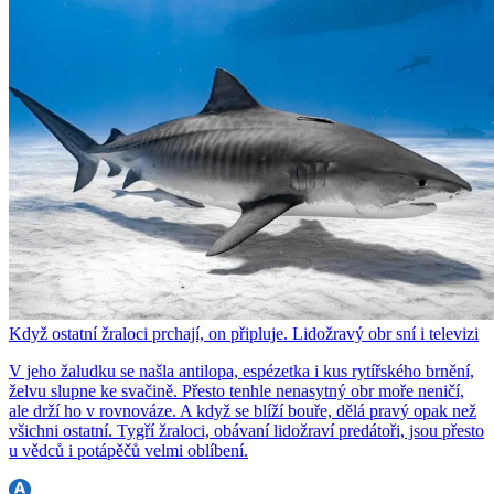
Když ostatní žraloci prchají, on připluje. Lidožravý obr sní i televizi
V jeho žaludku se našla antilopa, espézetka i kus rytířského brnění,
želvu slupne ke svačině. Přesto tenhle nenasytný obr moře neničí,
ale drží ho v rovnováze. A když se blíží bouře, dělá pravý opak než
všichni ostatní. Tygří žraloci, obávaní lidožraví predátoři, jsou přesto
u vědců i potápěčů velmi oblíbení.