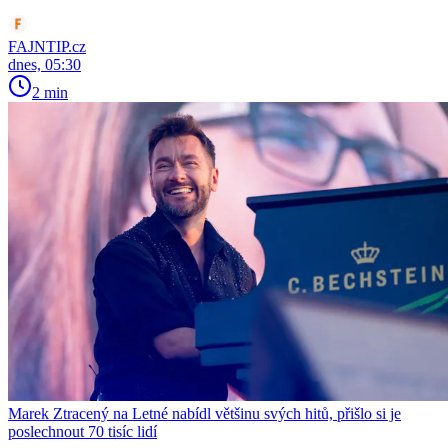
FAJNTIP.cz
dnes, 05:30
2 min
Marek Ztracený na Letné nabídl většinu svých hitů, přišlo si je
poslechnout 70 tisíc lidí