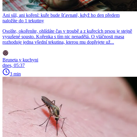
Ani sůl, ani koření: kuře bude šťavnaté, když ho den předem
naložíte do 1 tekutiny
Osolíte, okořeníte, ohlídáte čas v troubě a z kuřecích prsou je stejně
vysušené sousto. Kořenka s tím nic nenadělá. O vláčnosti masa
rozhoduje jedna všední tekutina, kterou mu dopřejete už...
Bruneta v kuchyni
dnes, 05:37
3 min