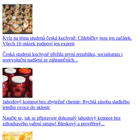
Kvíz na téma studená česká kuchyně: Chlebíčky jsou jen začátek.
Všech 10 otázek zodpoví jen experti
Česká studená kuchyně přežila první republiku, socialismus i
porevoluční nadšení ze zahraničních...
Jahodový kompot bez zbytečné chemie: Rychlá zásoba sladkého
letního ovoce do sklenic
Naučte se, jak se připravuje dokonalý jahodový kompot bez
zdlouhavého vaření sirupu! Bleskový a prověřený...