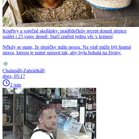
Kopřivy a vaječné skořápky: pradědečkův recept donutí slepice
snášet i 25 vajec denně. Stačí změnit jednu věc v krmení
Někdy se stane, že slepičky málo nesou. Na vině může být špatná
strava, kterou je nutné upravit tak, aby byla bohatá na živiny.
Chalupáři-Zahrádkáři
dnes, 05:17
2 min