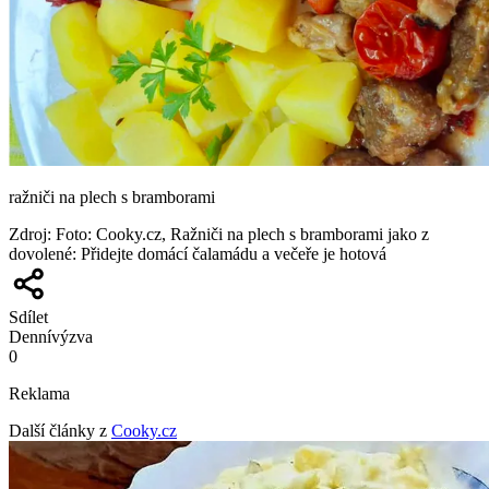
ražniči na plech s bramborami
Zdroj
:
Foto: Cooky.cz, Ražniči na plech s bramborami jako z
dovolené: Přidejte domácí čalamádu a večeře je hotová
Sdílet
Denní
výzva
0
Reklama
Další články z
Cooky.cz