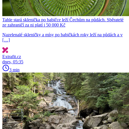
Tahle stará sklenička po babičce leží Čechům na půdách. Sběratelé
ze zahraničí za ni platí i 50 000 Kč
Nazelenalé skleničky a mísy po babičkách roky leží na půdách a v
[…]
Extrafit.cz
dnes, 05:35
3 min