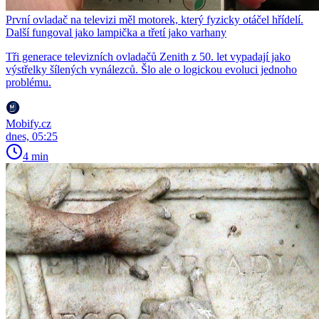
První ovladač na televizi měl motorek, který fyzicky otáčel hřídelí.
Další fungoval jako lampička a třetí jako varhany
Tři generace televizních ovladačů Zenith z 50. let vypadají jako
výstřelky šílených vynálezců. Šlo ale o logickou evoluci jednoho
problému.
Mobify.cz
dnes, 05:25
4 min