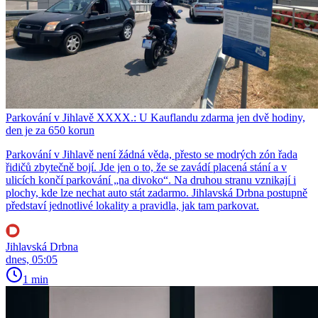
Parkování v Jihlavě XXXX.: U Kauflandu zdarma jen dvě hodiny,
den je za 650 korun
Parkování v Jihlavě není žádná věda, přesto se modrých zón řada
řidičů zbytečně bojí. Jde jen o to, že se zavádí placená stání a v
ulicích končí parkování „na divoko“. Na druhou stranu vznikají i
plochy, kde lze nechat auto stát zadarmo. Jihlavská Drbna postupně
představí jednotlivé lokality a pravidla, jak tam parkovat.
Jihlavská Drbna
dnes, 05:05
1 min