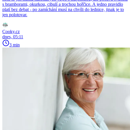
s bramborami, okurkou, cibulí a trochou hořčice. A jedno pravidlo
platí bez debat - po zamíchání musí na chvíli do lednice, jinak je to
jen polotovar.
Cooky.cz
dnes, 05:11
3 min