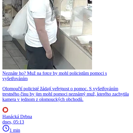
Neznáte ho? Muž na fotce by mohl policistům pomoci s
vyšetřováním
Olomoučtí policisté žádají veřejnost o pomoc. S vyšetřováním
trestného činu by jim mohl pomoci neznámý muž, kterého zachytila
kamera v jednom z olomouckých obchodů.
Hanácká Drbna
dnes, 05:13
1 min