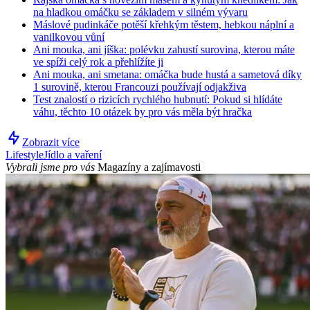
na hladkou omáčku se základem v silném vývaru
Máslové pudinkáče potěší křehkým těstem, hebkou náplní a
vanilkovou vůní
Ani mouka, ani jíška: polévku zahustí surovina, kterou máte
ve spíži celý rok a přehlížíte ji
Ani mouka, ani smetana: omáčka bude hustá a sametová díky
1 surovině, kterou Francouzi používají odjakživa
Test znalostí o rizicích rychlého hubnutí: Pokud si hlídáte
váhu, těchto 10 otázek by pro vás měla být hračka
Zobrazit více
Lifestyle
Jídlo a vaření
Vybrali jsme pro vás
Magazíny a zajímavosti