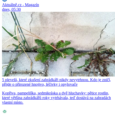
Aktuálně.cz - Magazín
dnes, 05:30
5 plevelů, které zkušení zahrádkáři nikdy nevytrhnou. Kdo je zničí,
přijde o přirozené hnojivo, léčivky i opylovače
Kopřiva, pampeliška, sedmikráska a dvě hluchavky: pětice rostlin,
které většina zahrádkářů roky vytrhávala, teď dostává na zahradách
vlastní místo.