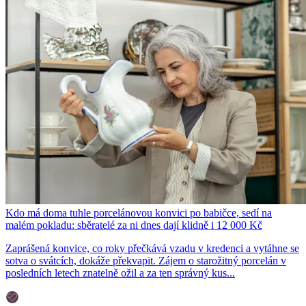
Kdo má doma tuhle porcelánovou konvici po babičce, sedí na
malém pokladu: sběratelé za ni dnes dají klidně i 12 000 Kč
Zaprášená konvice, co roky přečkává vzadu v kredenci a vytáhne se
sotva o svátcích, dokáže překvapit. Zájem o starožitný porcelán v
posledních letech znatelně ožil a za ten správný kus...