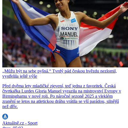
„Můžu být na sebe pyšná.“ Tvrdý pád českou hvězdu nezlomil,
vystřelila ještě výše
Před dvěma lety mladičké zjevení, teď jedna z favoritek. Česká
čtvrtkařka Lurdes Gloria Manuel vyrazila na mistrovství Evropy v
Birminghamu v nové roli. Po náročné sezoně 2025 a vleklém
zranění se letos na atletickou dráhu vrátila se vší parádou, silnější
než dřív.
Aktuálně.cz - Sport