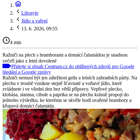
Lifestyle
Jídlo a vaření
13. 6. 2026, 09:55
4 min
Ražniči na plech s bramborami a domácí čalamádou je snadnou
večeří jako z letní dovolené
Přidejte si obsah Centrum.cz do oblíbených zdrojů pro Google
hledání a Google zprávy
Ražniči nemusí být jen záležitost grilu a letních zahradních párty. Na
plechu v troubě vznikne stejně šťavnaté a voňavé jídlo, které
zvládnete i ve všední den bez větší přípravy. Vepřové plecko,
klobása, slanina, cibule a paprika se na plechu krásně propojí do
jednoho výsledku, ke kterému se skvěle hodí uvařené brambory a
křupavá domácí čalamáda.