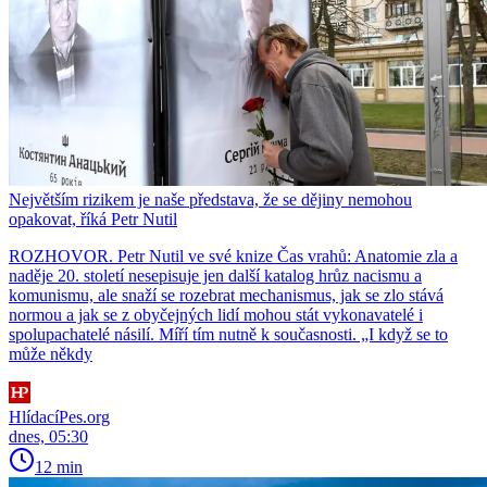
Největším rizikem je naše představa, že se dějiny nemohou
opakovat, říká Petr Nutil
ROZHOVOR. Petr Nutil ve své knize Čas vrahů: Anatomie zla a
naděje 20. století nesepisuje jen další katalog hrůz nacismu a
komunismu, ale snaží se rozebrat mechanismus, jak se zlo stává
normou a jak se z obyčejných lidí mohou stát vykonavatelé i
spolupachatelé násilí. Míří tím nutně k současnosti. „I když se to
může někdy
HlídacíPes.org
dnes, 05:30
12 min