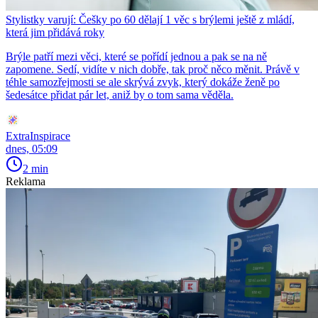
Stylistky varují: Češky po 60 dělají 1 věc s brýlemi ještě z mládí,
která jim přidává roky
Brýle patří mezi věci, které se pořídí jednou a pak se na ně
zapomene. Sedí, vidíte v nich dobře, tak proč něco měnit. Právě v
téhle samozřejmosti se ale skrývá zvyk, který dokáže ženě po
šedesátce přidat pár let, aniž by o tom sama věděla.
ExtraInspirace
dnes, 05:09
2 min
Reklama