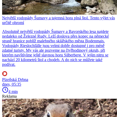
Největší vodopády Šumavy a tajemná hora plná štol. Tento výlet vás
určitě ohromí
Absolutně největší vodopády Šumavy a Bavorského lesa najdete
nedaleko od Železné Rudy. Leží doslova přes kopec na německé
straně hranice poblíž malebného sklářského města Bodenmais.
Vodopády Rieslochfälle jsou velmi dobře dostupné i pro méně
zdatné turisty. My vás ale pozveme na čtyřhodinový okruh, při
kterém navštívíme ještě slavnou horu Silberberg. V jejím nitru se
nachází 20 kilometrů štol a chodeb. A do nich se můžete také
podívat.
Plzeňská Drbna
dnes, 05:35
4 min
Reklama