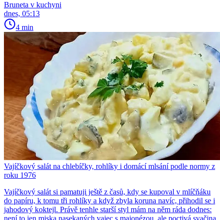
Bruneta v kuchyni
dnes, 05:13
4 min
Vajíčkový salát na chlebíčky, rohlíky i domácí mlsání podle normy z
roku 1976
Vajíčkový salát si pamatuji ještě z časů, kdy se kupoval v mlíčňáku
do papíru, k tomu tři rohlíky a když zbyla koruna navíc, přihodil se i
jahodový koktejl. Právě tenhle starší styl mám na něm ráda dodnes:
není to jen miska nasekaných vajec s majonézou, ale poctivá svačina