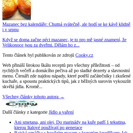
Mazanec bez kalendáře: Chutná svátečně, ale hodí se ke kávě klidně
i v srpnu
Když se doma začne péct mazanec, je to pro mě jasné znamení, že
Velikonoce jsou za dveřmi. Dělám ho z...
Tento článek byl publikován ze zdrojů
Cooky.cz
Web přináší širokou škálu receptů pro všechny příležitosti – od
rychlých večeří a domácího pečiva až po sladké dezerty a slavnostní
menu. Čtenáři zde najdou nápady, které potěší začátečníky i zkušené
kuchaře, a spoustu praktických tipů, jak z běžných surovin vykouzlit
skvělá jídla. Kromě...
Všechny články tohoto autora →
Další články z kategorie
Jídlo a vaření
Ani smetana, ani olej. Do marinády na kuře patří 1 tekutina,
kterou Italové používají po generace
Rajská omáčka s hovězím masem a kynutým knedlíkem: Jak