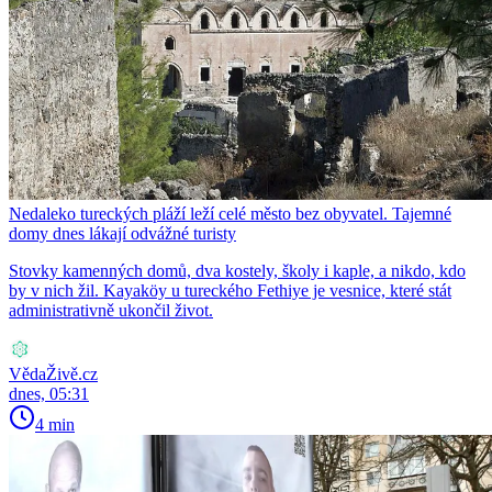
Nedaleko tureckých pláží leží celé město bez obyvatel. Tajemné
domy dnes lákají odvážné turisty
Stovky kamenných domů, dva kostely, školy i kaple, a nikdo, kdo
by v nich žil. Kayaköy u tureckého Fethiye je vesnice, které stát
administrativně ukončil život.
VědaŽivě.cz
dnes, 05:31
4 min