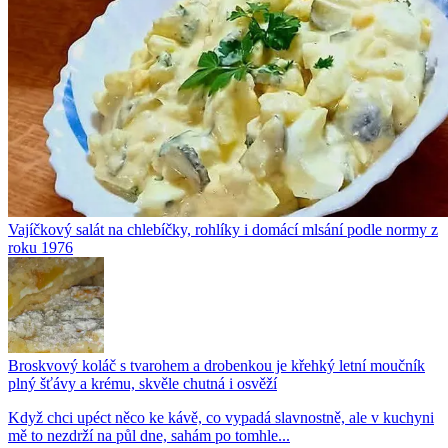
Vajíčkový salát na chlebíčky, rohlíky i domácí mlsání podle normy z
roku 1976
Broskvový koláč s tvarohem a drobenkou je křehký letní moučník
plný šťávy a krému, skvěle chutná i osvěží
Když chci upéct něco ke kávě, co vypadá slavnostně, ale v kuchyni
mě to nezdrží na půl dne, sahám po tomhle...