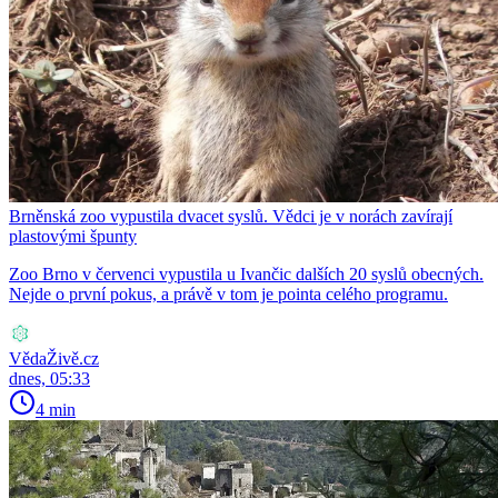
Brněnská zoo vypustila dvacet syslů. Vědci je v norách zavírají
plastovými špunty
Zoo Brno v červenci vypustila u Ivančic dalších 20 syslů obecných.
Nejde o první pokus, a právě v tom je pointa celého programu.
VědaŽivě.cz
dnes, 05:33
4 min