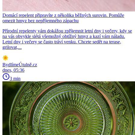
Domácí repelent připravíte z několika běžných surovin. Pomůže
omezit hmyz bez nepříjemného zápachu
Přírodní repelenty vám dokážou zpříjemnit letní dny i večery, kdy se
na vás obvykle slétá všemožný obtížný hmyz a kazí vám náladu.
Letní dny i večery se často tráví venku. Chcete sedět na terase,
grilovat,...
BydlímeÚtulně.cz
dnes, 05:36
3 min