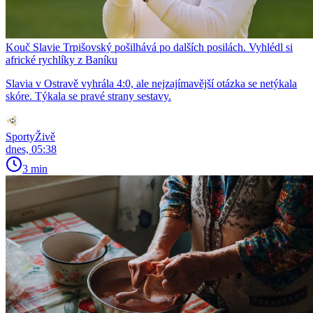
Kouč Slavie Trpišovský pošilhává po dalších posilách. Vyhlédl si
africké rychlíky z Baníku
Slavia v Ostravě vyhrála 4:0, ale nejzajímavější otázka se netýkala
skóre. Týkala se pravé strany sestavy.
SportyŽivě
dnes, 05:38
3 min