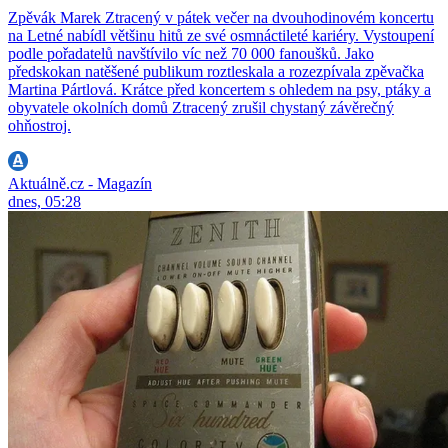
Zpěvák Marek Ztracený v pátek večer na dvouhodinovém koncertu
na Letné nabídl většinu hitů ze své osmnáctileté kariéry. Vystoupení
podle pořadatelů navštívilo víc než 70 000 fanoušků. Jako
předskokan natěšené publikum roztleskala a rozezpívala zpěvačka
Martina Pártlová. Krátce před koncertem s ohledem na psy, ptáky a
obyvatele okolních domů Ztracený zrušil chystaný závěrečný
ohňostroj.
Aktuálně.cz - Magazín
dnes, 05:28