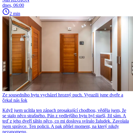
dnes, 06:00
2 min
Ze sousedního bytu vycházel hrozný puch. Vyrazili jsme dveře a
čekal nás šok
Když jsem ucítila ten zápach prosakující chodbou, věděla jsem, že
se stalo něco strašného. Pán z vedlejšího bytu byl starší, žil sám. A
teď z jeho dveří táhlo něco, co mi doslova svíralo žaludek. Zavolala
jsem správce. Ten policii. A pak přišel moment, na který nikdy
nezapomenu.