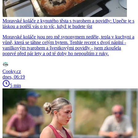
Moravské koláče z kynutého těsta s tvarohem a povidly: Upečte je s
láskou a potěší vás o to víc, když je budete jíst
Moravské koláče jsou pro mě synonymem neděle, tepla v kuchyni a
vůně, která se táhne celým bytem. Tenhle recept s dvojí náplní -
vanilkovým tvarohem a švestkovými povidly - jsem zkoušela
poprvé před pár lety a od té doby ho nepouštím z ruky.
Cooky.cz
dnes, 06:19
5 min