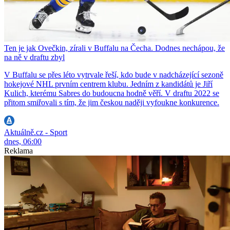
Ten je jak Ovečkin, zírali v Buffalu na Čecha. Dodnes nechápou, že
na ně v draftu zbyl
V Buffalu se přes léto vytrvale řeší, kdo bude v nadcházející sezoně
hokejové NHL prvním centrem klubu. Jedním z kandidátů je Jiří
Kulich, kterému Sabres do budoucna hodně věří. V draftu 2022 se
přitom smiřovali s tím, že jim českou naději vyfoukne konkurence.
Aktuálně.cz - Sport
dnes, 06:00
Reklama