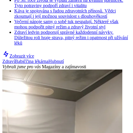
Po 30. roce života se vyplatí zaměřit na kvalitní jídelníček.
Tyto potraviny podpoří zdraví i vitalitu
Káva je spojována s řadou zdravotních přínosů. Vědci
zkoumají i její možnou souvislost s dlouhověkostí
Večerní nápoje samy o sobě tuk nespalují. Některé však
mohou podpořit pitný režim a zdravý životní styl
Zdraví ledvin podporují správné každodenní návyky.
Důležitou roli hraje strava, pitný režim i opatrnost při užívání
léků
Zobrazit více
Zdraví
Babiččina lékárna
Hubnutí
Vybrali jsme pro vás
Magazíny a zajímavosti