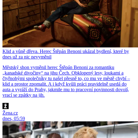
Klid a vůně dřeva. Herec Štěpán Benoni ukázal bydlení, které by
dnes už za nic nevyměnil
Městský shon vyměnil herec Štěpán Benoni za romantiku
„kanadské divočiny“ na jihu Čech. Obklopený lesy, loukami a
čtyřnohými společníky tu našel přesně to, co mu ve městě chybí –
klid a prostor zpomalit. A i když kvůli práci pravidelně usedá do
auta a vyráží do Prahy, jakmile mu to pracovní povinnosti dovolí,
vrací se zpátky na jih.
Žena.cz
dnes, 05:59