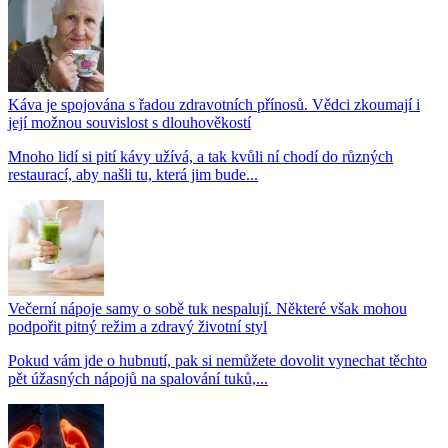
Káva je spojována s řadou zdravotních přínosů. Vědci zkoumají i
její možnou souvislost s dlouhověkostí
Mnoho lidí si pití kávy užívá, a tak kvůli ní chodí do různých
restaurací, aby našli tu, která jim bude...
Večerní nápoje samy o sobě tuk nespalují. Některé však mohou
podpořit pitný režim a zdravý životní styl
Pokud vám jde o hubnutí, pak si nemůžete dovolit vynechat těchto
pět úžasných nápojů na spalování tuků,...