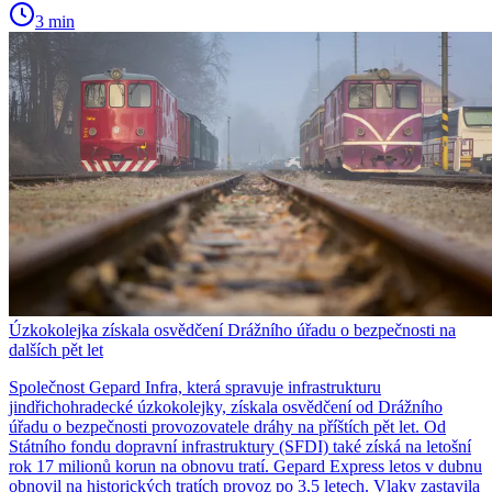
3 min
Úzkokolejka získala osvědčení Drážního úřadu o bezpečnosti na
dalších pět let
Společnost Gepard Infra, která spravuje infrastrukturu
jindřichohradecké úzkokolejky, získala osvědčení od Drážního
úřadu o bezpečnosti provozovatele dráhy na příštích pět let. Od
Státního fondu dopravní infrastruktury (SFDI) také získá na letošní
rok 17 milionů korun na obnovu tratí. Gepard Express letos v dubnu
obnovil na historických tratích provoz po 3,5 letech. Vlaky zastavila