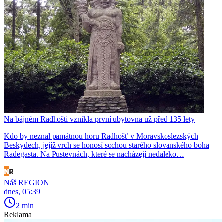
Na bájném Radhošti vznikla první ubytovna už před 135 lety
Kdo by neznal památnou horu Radhošť v Moravskoslezských
Beskydech, jejíž vrch se honosí sochou starého slovanského boha
Radegasta. Na Pustevnách, které se nacházejí nedaleko…
Náš REGION
dnes, 05:39
2 min
Reklama