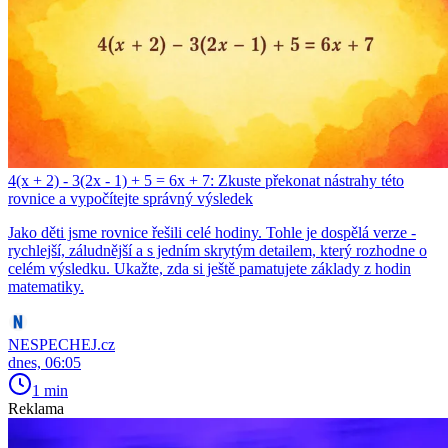
4(x + 2) - 3(2x - 1) + 5 = 6x + 7: Zkuste překonat nástrahy této
rovnice a vypočítejte správný výsledek
Jako děti jsme rovnice řešili celé hodiny. Tohle je dospělá verze -
rychlejší, záludnější a s jedním skrytým detailem, který rozhodne o
celém výsledku. Ukažte, zda si ještě pamatujete základy z hodin
matematiky.
NESPECHEJ.cz
dnes, 06:05
1 min
Reklama