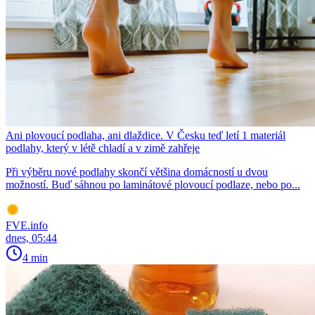
Ani plovoucí podlaha, ani dlaždice. V Česku teď letí 1 materiál
podlahy, který v létě chladí a v zimě zahřeje
Při výběru nové podlahy skončí většina domácností u dvou
možností. Buď sáhnou po laminátové plovoucí podlaze, nebo po...
FVE.info
dnes, 05:44
4 min