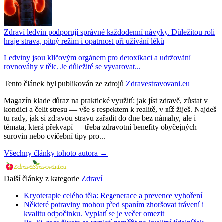
Zdraví ledvin podporují správné každodenní návyky. Důležitou roli
hraje strava, pitný režim i opatrnost při užívání léků
Ledviny jsou klíčovým orgánem pro detoxikaci a udržování
rovnováhy v těle. Je důležité se vyvarovat...
Tento článek byl publikován ze zdrojů
Zdravestravovani.eu
Magazín klade důraz na praktické využití: jak jíst zdravě, zůstat v
kondici a čelit stresu — vše s respektem k realitě, v níž žiješ. Najdeš
tu rady, jak si zdravou stravu zařadit do dne bez námahy, ale i
témata, která překvapí — třeba zdravotní benefity obyčejných
surovin nebo cvičební tipy pro...
Všechny články tohoto autora →
Další články z kategorie
Zdraví
Kryoterapie celého těla: Regenerace a prevence vyhoření
Některé potraviny mohou před spaním zhoršovat trávení i
kvalitu odpočinku. Vyplatí se je večer omezit