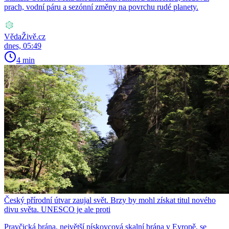
prach, vodní páru a sezónní změny na povrchu rudé planety.
VědaŽivě.cz
dnes, 05:49
4 min
Český přírodní útvar zaujal svět. Brzy by mohl získat titul nového
divu světa. UNESCO je ale proti
Pravčická brána, největší pískovcová skalní brána v Evropě, se