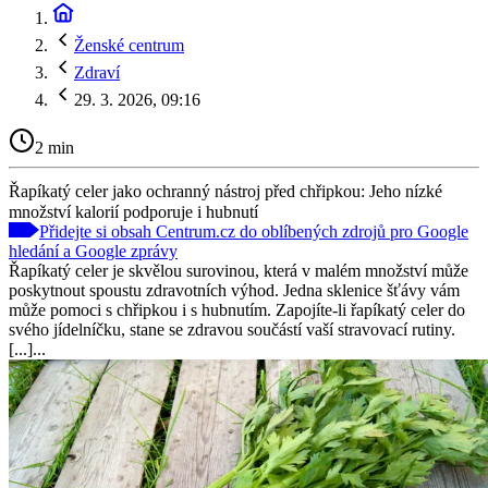
Ženské centrum
Zdraví
29. 3. 2026, 09:16
2 min
Řapíkatý celer jako ochranný nástroj před chřipkou: Jeho nízké
množství kalorií podporuje i hubnutí
Přidejte si obsah Centrum.cz do oblíbených zdrojů pro Google
hledání a Google zprávy
Řapíkatý celer je skvělou surovinou, která v malém množství může
poskytnout spoustu zdravotních výhod. Jedna sklenice šťávy vám
může pomoci s chřipkou i s hubnutím. Zapojíte-li řapíkatý celer do
svého jídelníčku, stane se zdravou součástí vaší stravovací rutiny.
[...]...