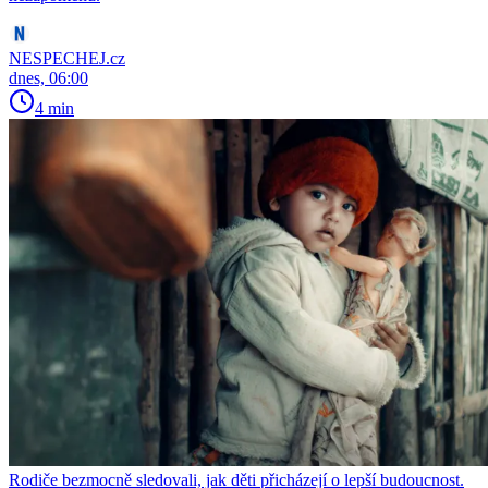
NESPECHEJ.cz
dnes, 06:00
4 min
Rodiče bezmocně sledovali, jak děti přicházejí o lepší budoucnost.