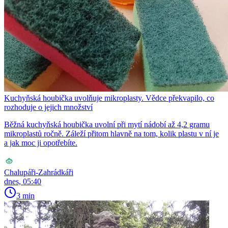
Kuchyňská houbička uvolňuje mikroplasty. Vědce překvapilo, co
rozhoduje o jejich množství
Běžná kuchyňská houbička uvolní při mytí nádobí až 4,2 gramu
mikroplastů ročně. Záleží přitom hlavně na tom, kolik plastu v ní je
a jak moc ji opotřebíte.
Chalupáři-Zahrádkáři
dnes, 05:40
3 min