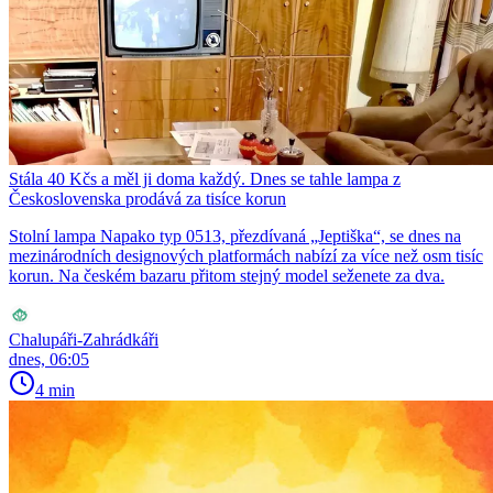
Stála 40 Kčs a měl ji doma každý. Dnes se tahle lampa z
Československa prodává za tisíce korun
Stolní lampa Napako typ 0513, přezdívaná „Jeptiška“, se dnes na
mezinárodních designových platformách nabízí za více než osm tisíc
korun. Na českém bazaru přitom stejný model seženete za dva.
Chalupáři-Zahrádkáři
dnes, 06:05
4 min