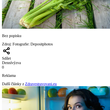
Bez popisku
Zdroj
:
Fotografie: Depositphotos
Sdílet
Denní
výzva
0
Reklama
Další články z
Zdravestravovani.eu