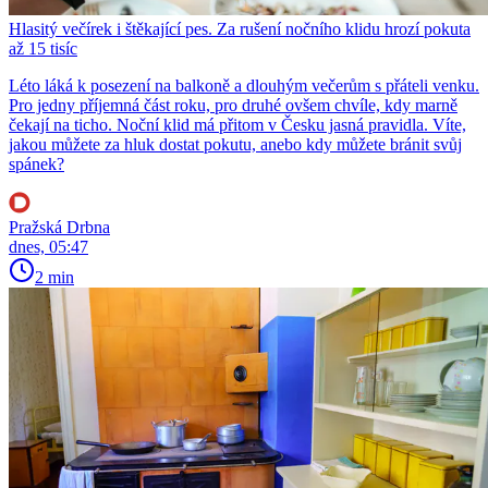
Hlasitý večírek i štěkající pes. Za rušení nočního klidu hrozí pokuta
až 15 tisíc
Léto láká k posezení na balkoně a dlouhým večerům s přáteli venku.
Pro jedny příjemná část roku, pro druhé ovšem chvíle, kdy marně
čekají na ticho. Noční klid má přitom v Česku jasná pravidla. Víte,
jakou můžete za hluk dostat pokutu, anebo kdy můžete bránit svůj
spánek?
Pražská Drbna
dnes, 05:47
2 min