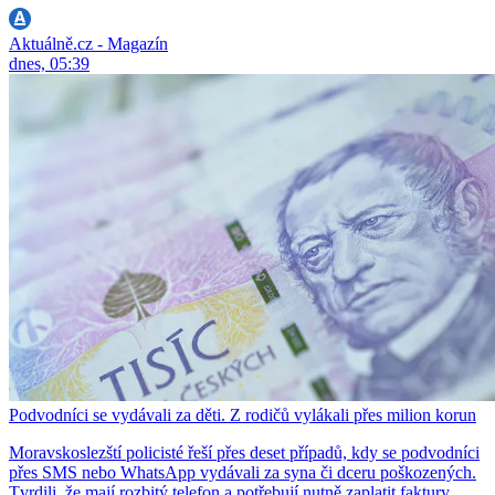
Aktuálně.cz - Magazín
dnes, 05:39
Podvodníci se vydávali za děti. Z rodičů vylákali přes milion korun
Moravskoslezští policisté řeší přes deset případů, kdy se podvodníci
přes SMS nebo WhatsApp vydávali za syna či dceru poškozených.
Tvrdili, že mají rozbitý telefon a potřebují nutně zaplatit faktury.