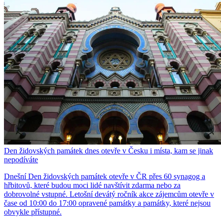
Den židovských památek dnes otevře v Česku i místa, kam se jinak
nepodíváte
Dnešní Den židovských památek otevře v ČR přes 60 synagog a
hřbitovů, které budou moci lidé navštívit zdarma nebo za
dobrovolné vstupné. Letošní devátý ročník akce zájemcům otevře v
čase od 10:00 do 17:00 opravené památky a památky, které nejsou
obvykle přístupné.