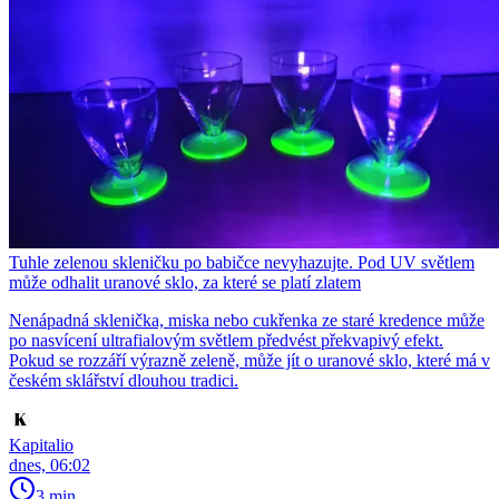
Tuhle zelenou skleničku po babičce nevyhazujte. Pod UV světlem
může odhalit uranové sklo, za které se platí zlatem
Nenápadná sklenička, miska nebo cukřenka ze staré kredence může
po nasvícení ultrafialovým světlem předvést překvapivý efekt.
Pokud se rozzáří výrazně zeleně, může jít o uranové sklo, které má v
českém sklářství dlouhou tradici.
Kapitalio
dnes, 06:02
3 min