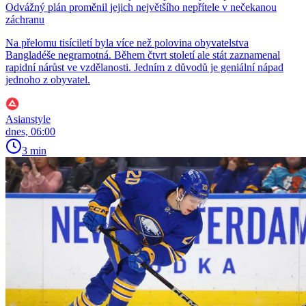
Odvážný plán proměnil jejich největšího nepřítele v nečekanou
záchranu
Na přelomu tisíciletí byla více než polovina obyvatelstva
Bangladéše negramotná. Během čtvrt století ale stát zaznamenal
rapidní nárůst ve vzdělanosti. Jedním z důvodů je geniální nápad
jednoho z obyvatel.
Asianstyle
dnes, 06:00
3 min