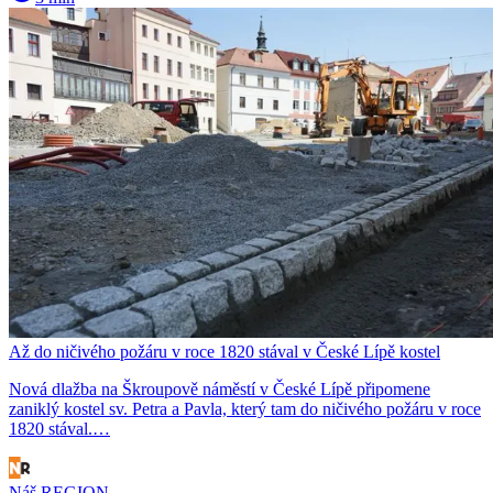
Až do ničivého požáru v roce 1820 stával v České Lípě kostel
Nová dlažba na Škroupově náměstí v České Lípě připomene
zaniklý kostel sv. Petra a Pavla, který tam do ničivého požáru v roce
1820 stával.…
Náš REGION