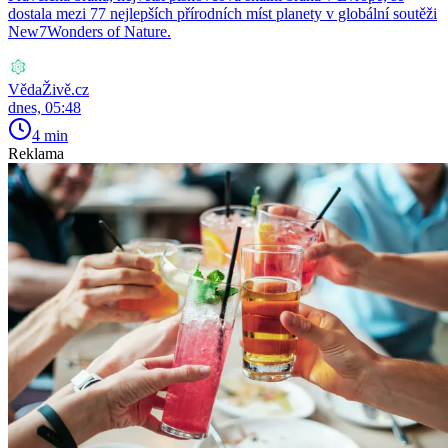
dostala mezi 77 nejlepších přírodních míst planety v globální soutěži
New7Wonders of Nature.
VědaŽivě.cz
dnes, 05:48
4 min
Reklama