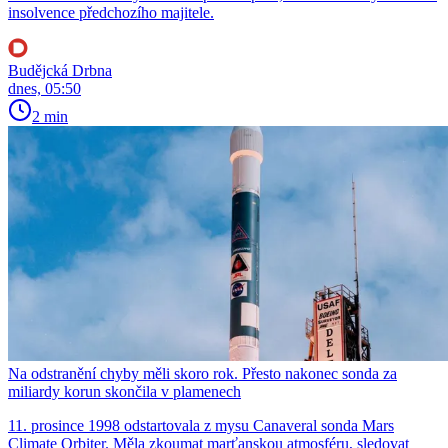
insolvence předchozího majitele.
Budějcká Drbna
dnes, 05:50
2 min
Na odstranění chyby měli skoro rok. Přesto nakonec sonda za
miliardy korun skončila v plamenech
11. prosince 1998 odstartovala z mysu Canaveral sonda Mars
Climate Orbiter. Měla zkoumat marťanskou atmosféru, sledovat