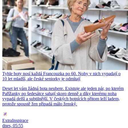
Tyhle boty nosí každá Francouzka po 60. Nohy v nich vypadají o
10 let mladší, ale české seniorky je odmítají
Deset let vám žádná bota neubere. Existuje ale jeden pár, po kterém
Pařížanky po šedesátce sahají skoro denně a díky kterému noha
vypadá delší a subtilnější. V českých botnících přitom leží ladem,
protože spoustě žen připadá málo ženský.
ExtraInspirace
dnes, 05:55