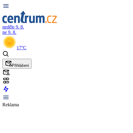
neděle 9. 8.
ne 9. 8.
17°C
Přihlášení
Reklama