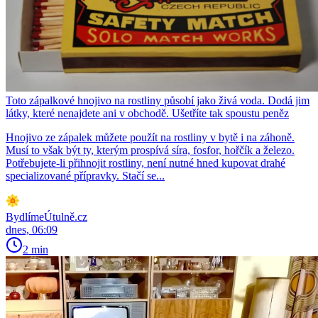
Toto zápalkové hnojivo na rostliny působí jako živá voda. Dodá jim
látky, které nenajdete ani v obchodě. Ušetříte tak spoustu peněz
Hnojivo ze zápalek můžete použít na rostliny v bytě i na záhoně.
Musí to však být ty, kterým prospívá síra, fosfor, hořčík a železo.
Potřebujete-li přihnojit rostliny, není nutné hned kupovat drahé
specializované přípravky. Stačí se...
BydlímeÚtulně.cz
dnes, 06:09
2 min