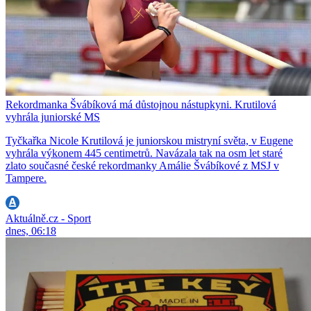
Rekordmanka Švábíková má důstojnou nástupkyni. Krutilová
vyhrála juniorské MS
Tyčkařka Nicole Krutilová je juniorskou mistryní světa, v Eugene
vyhrála výkonem 445 centimetrů. Navázala tak na osm let staré
zlato současné české rekordmanky Amálie Švábíkové z MSJ v
Tampere.
Aktuálně.cz - Sport
dnes, 06:18