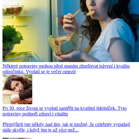
Některé potraviny mohou před spaním zhoršovat trávení i kvalitu
odpočinku. Vyplatí se je večer omezit
Po 30. roce života se vyplatí zaměřit na kvalitní jídelníček. Tyto
potraviny podpoří zdraví i vitalitu
Přemýšleli jste někdy nad tím, jak je možné, že celebrity vypadají
stále skvěle, i když jim je už více než...