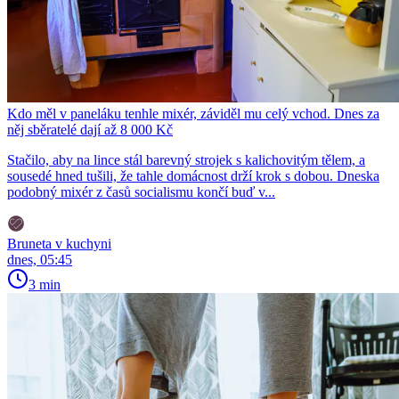
Kdo měl v paneláku tenhle mixér, záviděl mu celý vchod. Dnes za
něj sběratelé dají až 8 000 Kč
Stačilo, aby na lince stál barevný strojek s kalichovitým tělem, a
sousedé hned tušili, že tahle domácnost drží krok s dobou. Dneska
podobný mixér z časů socialismu končí buď v...
Bruneta v kuchyni
dnes, 05:45
3 min