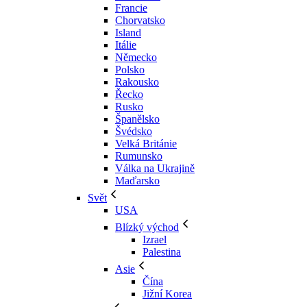
Francie
Chorvatsko
Island
Itálie
Německo
Polsko
Rakousko
Řecko
Rusko
Španělsko
Švédsko
Velká Británie
Rumunsko
Válka na Ukrajině
Maďarsko
Svět
USA
Blízký východ
Izrael
Palestina
Asie
Čína
Jižní Korea