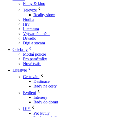
Filmy & kino
Televize
Reality show
Hudba
Hry
Literatura
Výtvarné umění
Divadlo
Digi a stream
Celebrity
Módní policie
Pro pamětníky
Nové tváře
Lifestyle
Cestování
Destinace
Rady na cesty
Bydlení
Interiery
Rady do domu
DIY
Pro kutily