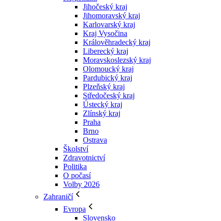
Jihočeský kraj
Jihomoravský kraj
Karlovarský kraj
Kraj Vysočina
Králověhradecký kraj
Liberecký kraj
Moravskoslezský kraj
Olomoucký kraj
Pardubický kraj
Plzeňský kraj
Středočeský kraj
Ústecký kraj
Zlínský kraj
Praha
Brno
Ostrava
Školství
Zdravotnictví
Politika
O počasí
Volby 2026
Zahraničí
Evropa
Slovensko