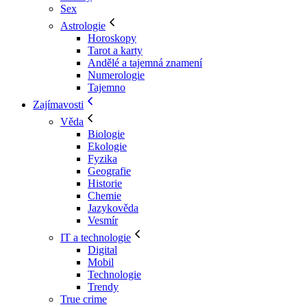
Sex
Astrologie
Horoskopy
Tarot a karty
Andělé a tajemná znamení
Numerologie
Tajemno
Zajímavosti
Věda
Biologie
Ekologie
Fyzika
Geografie
Historie
Chemie
Jazykověda
Vesmír
IT a technologie
Digital
Mobil
Technologie
Trendy
True crime