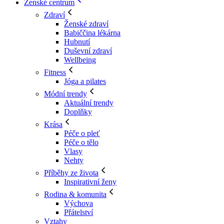
Ženské centrum
Zdraví
Ženské zdraví
Babiččina lékárna
Hubnutí
Duševní zdraví
Wellbeing
Fitness
Jóga a pilates
Módní trendy
Aktuální trendy
Doplňky
Krása
Péče o pleť
Péče o tělo
Vlasy
Nehty
Příběhy ze života
Inspirativní ženy
Rodina & komunita
Výchova
Přátelství
Vztahy