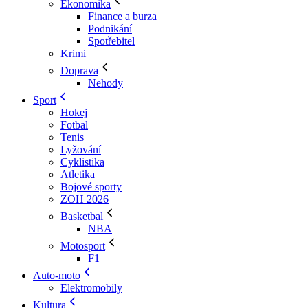
Ekonomika
Finance a burza
Podnikání
Spotřebitel
Krimi
Doprava
Nehody
Sport
Hokej
Fotbal
Tenis
Lyžování
Cyklistika
Atletika
Bojové sporty
ZOH 2026
Basketbal
NBA
Motosport
F1
Auto-moto
Elektromobily
Kultura