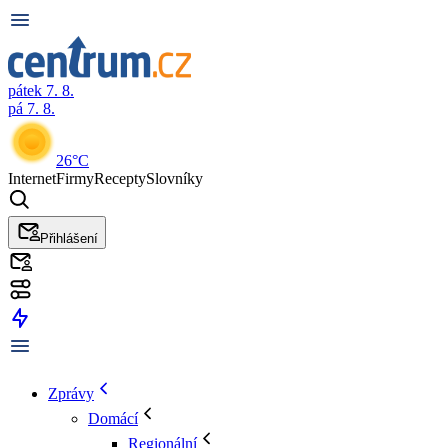
pátek 7. 8.
pá 7. 8.
26°C
Internet
Firmy
Recepty
Slovníky
Přihlášení
Zprávy
Domácí
Regionální