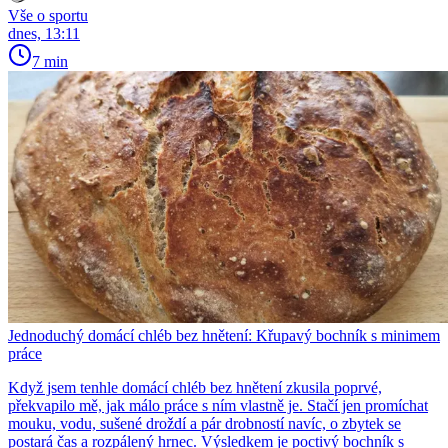
Vše o sportu
dnes, 13:11
7 min
Jednoduchý domácí chléb bez hnětení: Křupavý bochník s minimem
práce
Když jsem tenhle domácí chléb bez hnětení zkusila poprvé,
překvapilo mě, jak málo práce s ním vlastně je. Stačí jen promíchat
mouku, vodu, sušené droždí a pár drobností navíc, o zbytek se
postará čas a rozpálený hrnec. Výsledkem je poctivý bochník s