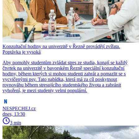
Konzultační hodiny na univerzitě v Řezně provádějí zvířata.
Poptávka je vysoká
Aby pomohly studentům zvládat stres ze studia, konají se každý
čtvrtek na univerzitě v bavorském Řezně speciální konzultační
hodiny, během kterých si mohou studenti zahrát a pomazlit se s
vycvičenými psy. Tato nabídka, která má za cíl poskytnout
rovnováhu během stresujícího studentského života a zabránit
vyhoření, je mezi studenty velmi populární.
NESPECHEJ.cz
dnes, 13:30
3 min