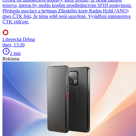
rezervu, kterou by mohlo krajům prostřednictvím SFDI poskytnout.
Předseda asociace a hejtman Zlínského kraje Radim Holiš (ANO)
dnes ČTK řekl, že téma ještě není uzavřené. Vyjádření ministerstva
ČTK zjišťuje.
Liberecká Drbna
dnes, 13:20
2 min
Reklama