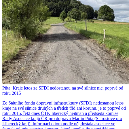
Půta: Kraje letos ze SFDI nedostanou na své silnice nic, poprvé od
roku 2015
Ze Státního fondu dopravní infrastruktury (SFDI) nedostanou letos
kraje na své silnice druhých a třetích tříd ani korunu, je to poprvé od
roku 2015, řekl dnes ČTK liberecký hejtman a předseda komise
Rady Asociace krajů ČR pro dopravu Martin Půta (Starostové pro
Liberecký kraj). Informaci o tom podle něj dostala asociace ve
čtvrtek od ministerstva dopravy, které uvedlo, že nemá žádnou