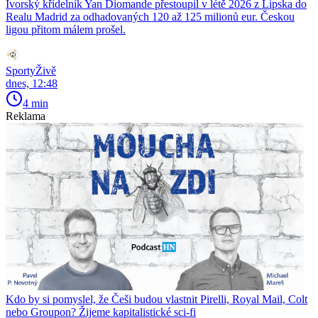
Ivorský křídelník Yan Diomande přestoupil v létě 2026 z Lipska do
Realu Madrid za odhadovaných 120 až 125 milionů eur. Českou
ligou přitom málem prošel.
SportyŽivě
dnes, 12:48
4 min
Reklama
Kdo by si pomyslel, že Češi budou vlastnit Pirelli, Royal Mail, Colt
nebo Groupon? Žijeme kapitalistické sci-fi