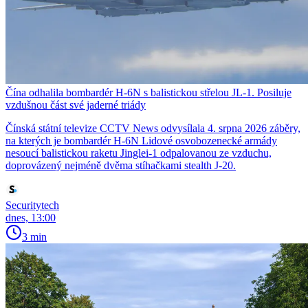
Čína odhalila bombardér H-6N s balistickou střelou JL-1. Posiluje
vzdušnou část své jaderné triády
Čínská státní televize CCTV News odvysílala 4. srpna 2026 záběry,
na kterých je bombardér H-6N Lidové osvobozenecké armády
nesoucí balistickou raketu Jinglei-1 odpalovanou ze vzduchu,
doprovázený nejméně dvěma stíhačkami stealth J-20.
Securitytech
dnes, 13:00
3 min