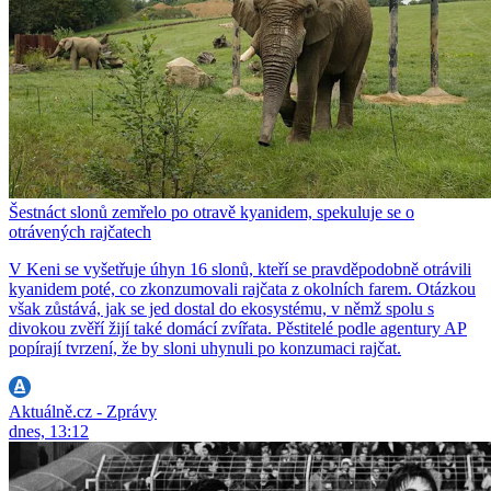
Šestnáct slonů zemřelo po otravě kyanidem, spekuluje se o
otrávených rajčatech
V Keni se vyšetřuje úhyn 16 slonů, kteří se pravděpodobně otrávili
kyanidem poté, co zkonzumovali rajčata z okolních farem. Otázkou
však zůstává, jak se jed dostal do ekosystému, v němž spolu s
divokou zvěří žijí také domácí zvířata. Pěstitelé podle agentury AP
popírají tvrzení, že by sloni uhynuli po konzumaci rajčat.
Aktuálně.cz - Zprávy
dnes, 13:12