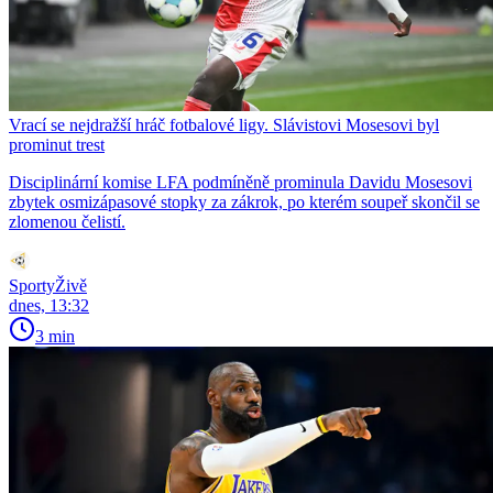
Vrací se nejdražší hráč fotbalové ligy. Slávistovi Mosesovi byl
prominut trest
Disciplinární komise LFA podmíněně prominula Davidu Mosesovi
zbytek osmizápasové stopky za zákrok, po kterém soupeř skončil se
zlomenou čelistí.
SportyŽivě
dnes, 13:32
3 min