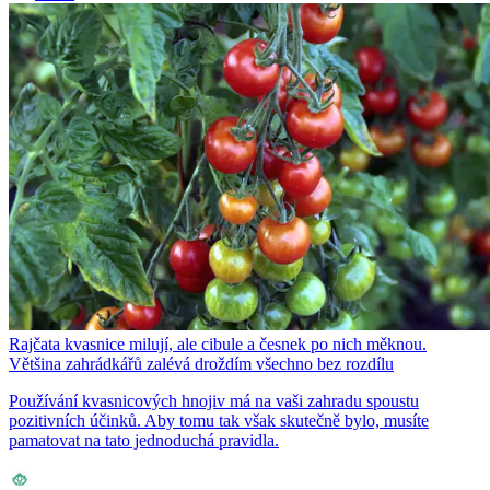
Rajčata kvasnice milují, ale cibule a česnek po nich měknou.
Většina zahrádkářů zalévá droždím všechno bez rozdílu
Používání kvasnicových hnojiv má na vaši zahradu spoustu
pozitivních účinků. Aby tomu tak však skutečně bylo, musíte
pamatovat na tato jednoduchá pravidla.