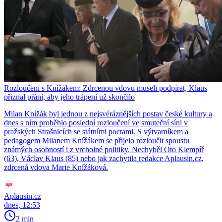
Rozloučení s Knížákem: Zdrcenou vdovu museli podpírat, Klaus
přiznal přání, aby jeho trápení už skončilo
Milan Knížák byl jednou z nejsvéráznějších postav české kultury a
dnes s ním proběhlo poslední rozloučení ve smuteční síni v
pražských Strašnicích se státními poctami. S výtvarníkem a
pedagogem Milanem Knížákem se přijelo rozloučit spoustu
známých osobností i z vrcholné politiky. Nechyběl Oto Klempíř
(63), Václav Klaus (85) nebo jak zachytila redakce Aplausin.cz,
zdrcená vdova Marie Knížáková.
Aplausin.cz
dnes, 12:53
2 min