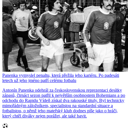
Panenka vymyslel penaltu, která přežila jeho kariéru. Po padesáti
letech už jeho jméno patří celému fotbalu
Antonín Panenka odehrál za československou reprezentaci desítky
zápasů, čtrnáct sezon patřil k největším osobnostem Bohemians a po
odchodu do Rapidu Vídeň získal dva rakouské tituly. Byl technicky
mimořádným záložníkem, specialistou na standardní situace a
fotbalistou, o němž jeho mateřský klub dodnes píše jako o hráči,
který chtěl diváky nejen porážet, ale také bavit.