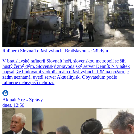
Rafinerií Slovnaft otřásl výbuch. Bratislavou se šíří dým
V bratislavské rafinerii Slovnaft hoří, slovenskou metropolí se šíří
hustý černý dým. Slovenský zpravodajský server Denník N v pátek
napsal, že budovami v okolí areálu otřásl výbuch. Příčina požáru je
zatím neznámá, uvedl server Aktuality.sk. Obyvatelům podle
rafinerie nebezpečí nehrozí.
Aktuálně.cz - Zprávy
dnes, 12:56