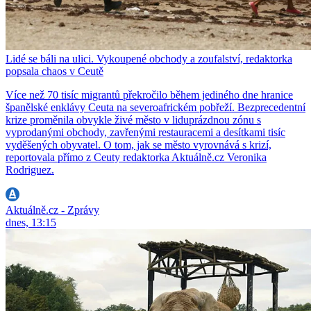
Lidé se báli na ulici. Vykoupené obchody a zoufalství, redaktorka
popsala chaos v Ceutě
Více než 70 tisíc migrantů překročilo během jediného dne hranice
španělské enklávy Ceuta na severoafrickém pobřeží. Bezprecedentní
krize proměnila obvykle živé město v liduprázdnou zónu s
vyprodanými obchody, zavřenými restauracemi a desítkami tisíc
vyděšených obyvatel. O tom, jak se město vyrovnává s krizí,
reportovala přímo z Ceuty redaktorka Aktuálně.cz Veronika
Rodriguez.
Aktuálně.cz - Zprávy
dnes, 13:15