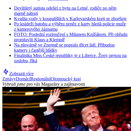
Devítiletý autista odešel z bytu na Letné, rodiče po něm
marně pátrají
Kvalita vody v koupalištích v Karlovarském kraji se zhoršuje
Po krádeži batohu a výběru peněz z karty hledá policie muže
z kamerového záznamu
FOTO: Poslední rozloučení s Milanem Knížákem. Při obřadu
promluvili Klaus a Klempíř
Na plovárně ve Znojmě se popralo třicet lidí. Přibudou
kamery i častější hlídky
Finalistka Miss České republiky je z Liberce. Ženy nejsou na
ozdobu, říká
Zobrazit více
Zprávy
Domácí
Regionální
Olomoucký kraj
Vybrali jsme pro vás
Magazíny a zajímavosti