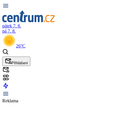
pátek 7. 8.
pá 7. 8.
26°C
Přihlášení
Reklama