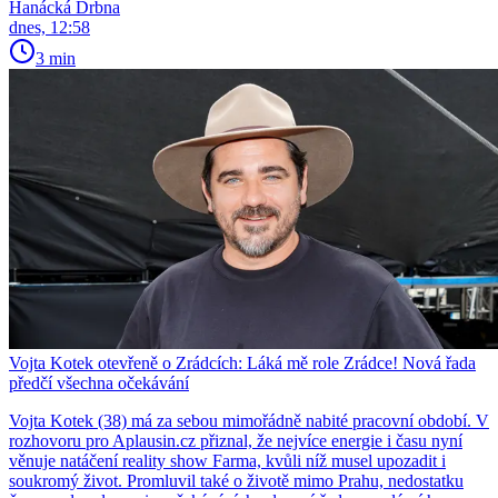
Hanácká Drbna
dnes, 12:58
3 min
Vojta Kotek otevřeně o Zrádcích: Láká mě role Zrádce! Nová řada
předčí všechna očekávání
Vojta Kotek (38) má za sebou mimořádně nabité pracovní období. V
rozhovoru pro Aplausin.cz přiznal, že nejvíce energie i času nyní
věnuje natáčení reality show Farma, kvůli níž musel upozadit i
soukromý život. Promluvil také o životě mimo Prahu, nedostatku