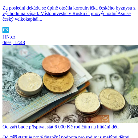
Za poslední dekádu se úplně otočila korouhvička českého byznysu z
východu na západ. Místo investic v Rusku či jihovýchodní Asii se
český velkokapitál...
HN.cz
dnes, 12:48
Od září bude přispívat stát 6 000 Kč rodičům na hlídání dětí
Od září startuje nová finanční podpora pro rodiny s malými dětmi.