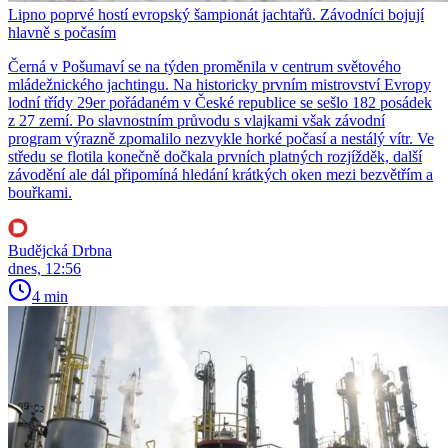
Lipno poprvé hostí evropský šampionát jachtařů. Závodníci bojují
hlavně s počasím
Černá v Pošumaví se na týden proměnila v centrum světového
mládežnického jachtingu. Na historicky prvním mistrovství Evropy
lodní třídy 29er pořádaném v České republice se sešlo 182 posádek
z 27 zemí. Po slavnostním průvodu s vlajkami však závodní
program výrazně zpomalilo nezvykle horké počasí a nestálý vítr. Ve
středu se flotila konečně dočkala prvních platných rozjížděk, další
závodění ale dál připomíná hledání krátkých oken mezi bezvětřím a
bouřkami.
Budějcká Drbna
dnes, 12:56
4 min