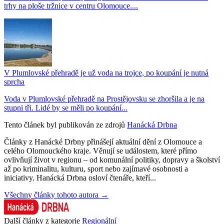
trhy na ploše tržnice v centru Olomouce....
V Plumlovské přehradě je už voda na trojce, po koupání je nutná
sprcha
Voda v Plumlovské přehradě na Prostějovsku se zhoršila a je na
stupni tři. Lidé by se měli po koupání...
Tento článek byl publikován ze zdrojů
Hanácká Drbna
Články z Hanácké Drbny přinášejí aktuální dění z Olomouce a
celého Olomouckého kraje. Věnují se událostem, které přímo
ovlivňují život v regionu – od komunální politiky, dopravy a školství
až po kriminalitu, kulturu, sport nebo zajímavé osobnosti a
iniciativy. Hanácká Drbna osloví čtenáře, kteří...
Všechny články tohoto autora →
Další články z kategorie
Regionální