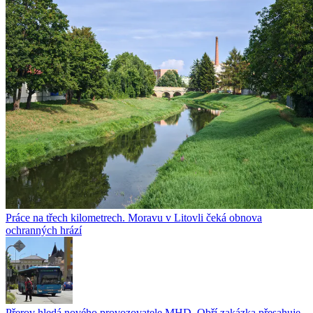
Práce na třech kilometrech. Moravu v Litovli čeká obnova
ochranných hrází
Přerov hledá nového provozovatele MHD. Obří zakázka přesahuje