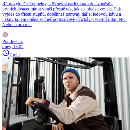
Ráno vyjdeš z koupelny, stříkneš si parfém na krk a zápěstí a
prvních dvacet minut voníš přesně tak, jak sis představovala. Pak
vyjdeš do třiceti stupňů, doběhneš tramvaj, dáš si ledovou kávu a
někdy kolem oběda začneš podezřívavě očichávat vlastní ruku. Nic.
Nebo skoro nic.
Poudree.cz
dnes, 13:02
7 min