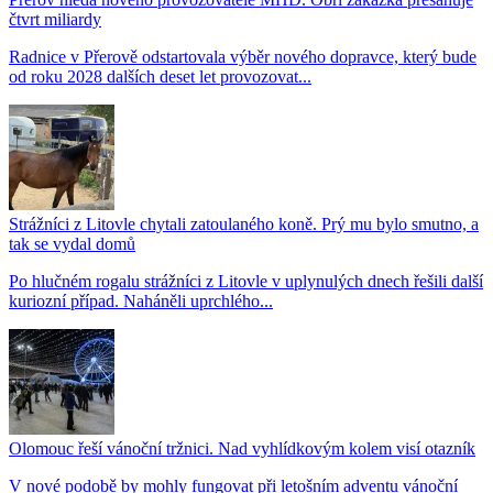
čtvrt miliardy
Radnice v Přerově odstartovala výběr nového dopravce, který bude
od roku 2028 dalších deset let provozovat...
Strážníci z Litovle chytali zatoulaného koně. Prý mu bylo smutno, a
tak se vydal domů
Po hlučném rogalu strážníci z Litovle v uplynulých dnech řešili další
kuriozní případ. Naháněli uprchlého...
Olomouc řeší vánoční tržnici. Nad vyhlídkovým kolem visí otazník
V nové podobě by mohly fungovat při letošním adventu vánoční