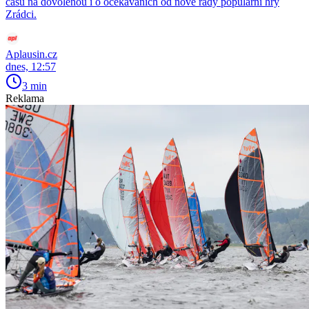
času na dovolenou i o očekáváních od nové řady populární hry
Zrádci.
Aplausin.cz
dnes, 12:57
3 min
Reklama