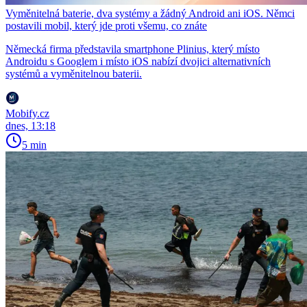
Vyměnitelná baterie, dva systémy a žádný Android ani iOS. Němci
postavili mobil, který jde proti všemu, co znáte
Německá firma představila smartphone Plinius, který místo
Androidu s Googlem i místo iOS nabízí dvojici alternativních
systémů a vyměnitelnou baterii.
Mobify.cz
dnes, 13:18
5 min