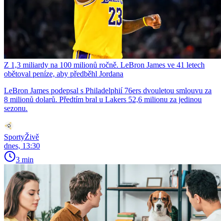
Z 1,3 miliardy na 100 milionů ročně. LeBron James ve 41 letech
obětoval peníze, aby předběhl Jordana
LeBron James podepsal s Philadelphií 76ers dvouletou smlouvu za
8 milionů dolarů. Předtím bral u Lakers 52,6 milionu za jedinou
sezonu.
SportyŽivě
dnes, 13:30
3 min