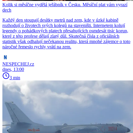
Kolik si měsíčne vydělá jeřábník v Česku. Měsíční plat vám vyrazí
dech
Každý den stoupají desítky metrů nad zem, kde v úzké kabině
rozhodují o životech svých kolegů na staveništi. Internetem kolují
legendy o pohádkových platech přesahujících osmdesát tisíc korun,
které z této profese dělají zlatý důl. Skutečná čísla z oficiálních
statistik však odhalují nečekanou realitu, která mnohé zájemce o toto
náročné řemeslo rychly vrátí na zem.
NESPECHEJ.cz
dnes, 13:00
3 min