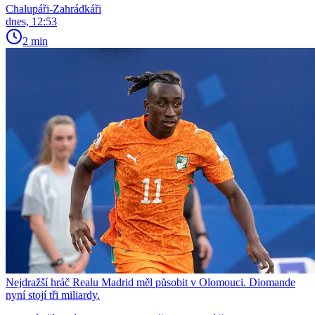
Chalupáři-Zahrádkáři
dnes, 12:53
2 min
Nejdražší hráč Realu Madrid měl působit v Olomouci. Diomande
nyní stojí tři miliardy.