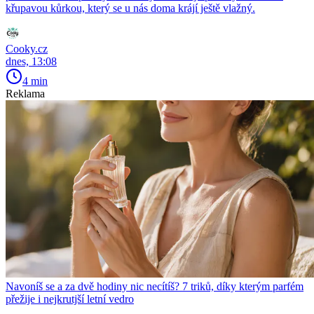
křupavou kůrkou, který se u nás doma krájí ještě vlažný.
Cooky.cz
dnes, 13:08
4 min
Reklama
Navoníš se a za dvě hodiny nic necítíš? 7 triků, díky kterým parfém
přežije i nejkrutjší letní vedro