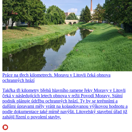
Práce na třech kilometrech. Moravu v Litovli čeká obnova
ochranných hrází
Takřka tři kilometry břehů hlavního ramene řeky Moravy v Litovli
čeká v následujících letech obnova v režii Povodí Moravy. Státní
podnik plánuje údržbu ochranných hrází. Ty by se terénními a
dalšími úpravami měly vrátit na kolaudovanou výškovou hodnotu a
podle dokumentace také mírně navýšit. Litovelský stavební úřad již
zahájil řízení o povolení stavby.