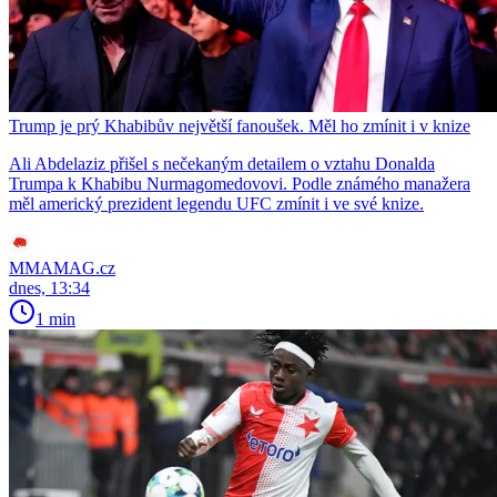
Trump je prý Khabibův největší fanoušek. Měl ho zmínit i v knize
Ali Abdelaziz přišel s nečekaným detailem o vztahu Donalda
Trumpa k Khabibu Nurmagomedovovi. Podle známého manažera
měl americký prezident legendu UFC zmínit i ve své knize.
MMAMAG.cz
dnes, 13:34
1 min