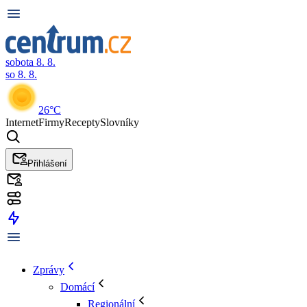
sobota 8. 8.
so 8. 8.
26°C
Internet
Firmy
Recepty
Slovníky
Přihlášení
Zprávy
Domácí
Regionální