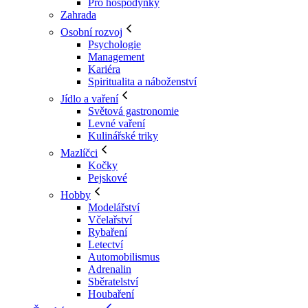
Pro hospodyňky
Zahrada
Osobní rozvoj
Psychologie
Management
Kariéra
Spiritualita a náboženství
Jídlo a vaření
Světová gastronomie
Levné vaření
Kulinářské triky
Mazlíčci
Kočky
Pejskové
Hobby
Modelářství
Včelařství
Rybaření
Letectví
Automobilismus
Adrenalin
Sběratelství
Houbaření