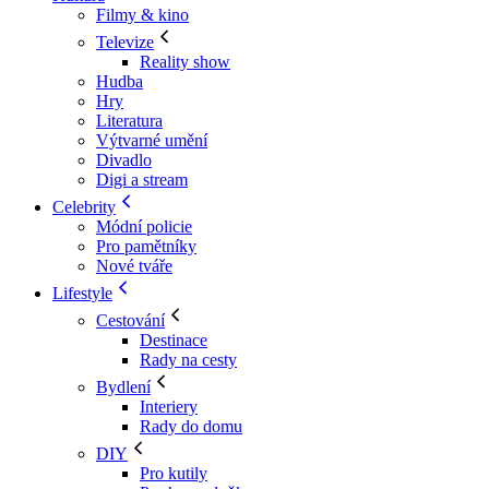
Filmy & kino
Televize
Reality show
Hudba
Hry
Literatura
Výtvarné umění
Divadlo
Digi a stream
Celebrity
Módní policie
Pro pamětníky
Nové tváře
Lifestyle
Cestování
Destinace
Rady na cesty
Bydlení
Interiery
Rady do domu
DIY
Pro kutily