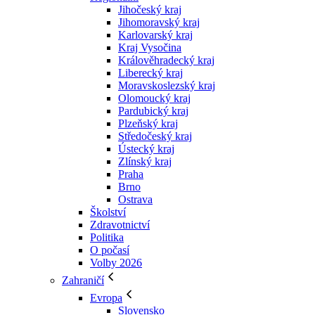
Jihočeský kraj
Jihomoravský kraj
Karlovarský kraj
Kraj Vysočina
Králověhradecký kraj
Liberecký kraj
Moravskoslezský kraj
Olomoucký kraj
Pardubický kraj
Plzeňský kraj
Středočeský kraj
Ústecký kraj
Zlínský kraj
Praha
Brno
Ostrava
Školství
Zdravotnictví
Politika
O počasí
Volby 2026
Zahraničí
Evropa
Slovensko