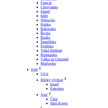
Francie
Chorvatsko
Island
Itálie
Německo
Polsko
Rakousko
Řecko
Rusko
Španělsko
Švédsko
Velká Británie
Rumunsko
Válka na Ukrajině
Maďarsko
Svět
USA
Blízký východ
Izrael
Palestina
Asie
Čína
Jižní Korea