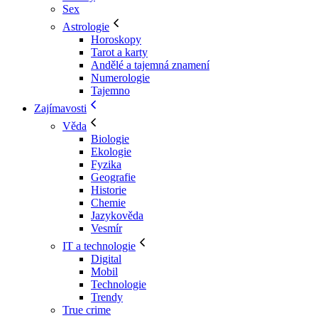
Sex
Astrologie
Horoskopy
Tarot a karty
Andělé a tajemná znamení
Numerologie
Tajemno
Zajímavosti
Věda
Biologie
Ekologie
Fyzika
Geografie
Historie
Chemie
Jazykověda
Vesmír
IT a technologie
Digital
Mobil
Technologie
Trendy
True crime