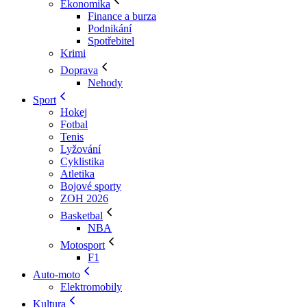
Ekonomika
Finance a burza
Podnikání
Spotřebitel
Krimi
Doprava
Nehody
Sport
Hokej
Fotbal
Tenis
Lyžování
Cyklistika
Atletika
Bojové sporty
ZOH 2026
Basketbal
NBA
Motosport
F1
Auto-moto
Elektromobily
Kultura