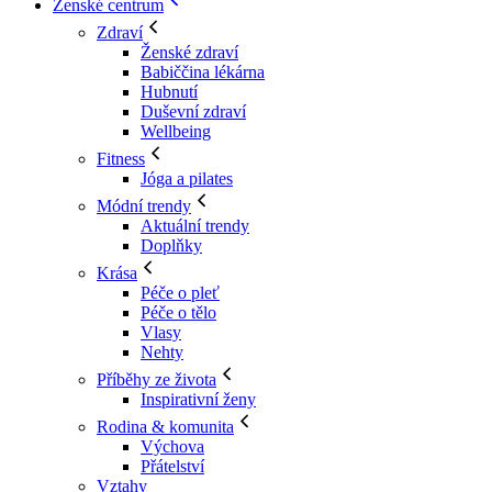
Ženské centrum
Zdraví
Ženské zdraví
Babiččina lékárna
Hubnutí
Duševní zdraví
Wellbeing
Fitness
Jóga a pilates
Módní trendy
Aktuální trendy
Doplňky
Krása
Péče o pleť
Péče o tělo
Vlasy
Nehty
Příběhy ze života
Inspirativní ženy
Rodina & komunita
Výchova
Přátelství
Vztahy