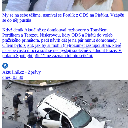
My se na sebe těšíme, usmíval se Portlík z ODS na Pirátku. Vzápětí
se do něj pustila
Když deník Aktuálně.cz domlouval rozhovory s Tomášem
Portlíkem a Terezou Nislerovou, lídry ODS a Pirátů do voleb
pražského primátora, padl návrh dát je na pár minut dohromady.
Cílem bylo zjistit, jak by si mohli (ne)rozumět zástupci stran, které
na sebe často útočí a spíš se nechystají společně vládnout Praze. V
pořadu Spotlight přinášíme záznam tohoto setkání.
Aktuálně.cz - Zprávy
dnes, 03:30