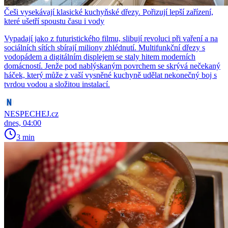
Češi vysekávají klasické kuchyňské dřezy. Pořizují lepší zařízení,
které ušetří spoustu času i vody
Vypadají jako z futuristického filmu, slibují revoluci při vaření a na
sociálních sítích sbírají miliony zhlédnutí. Multifunkční dřezy s
vodopádem a digitálním displejem se staly hitem moderních
domácností. Jenže pod nablýskaným povrchem se skrývá nečekaný
háček, který může z vaší vysněné kuchyně udělat nekonečný boj s
tvrdou vodou a složitou instalací.
NESPECHEJ.cz
dnes, 04:00
3 min