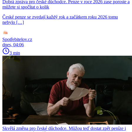
Dobrá zpráva pro české důchodce. Penze v roce 2026 zase poroste a
můžete si spočítat o kolik
České penze se zvedají každý rok a začátkem roku 2026 tomu
nebylo […]
Spotřebitelov.cz
dnes, 04:06
3 min
Skvělá změna pro české důchodce. Můžou teď dostat zpět peníze i