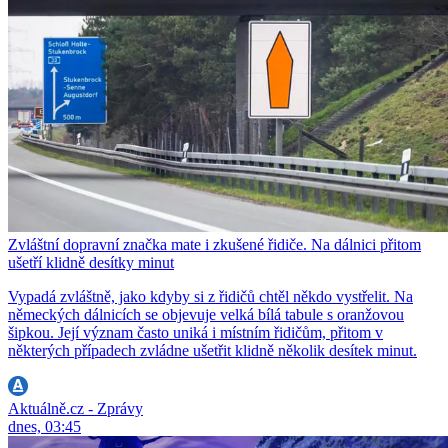
Zvláštní dopravní značka mate i zkušené řidiče. Na dálnici přitom
ušetří klidně desítky minut
Vypadá zvláštně, jako kdyby si z řidičů chtěl někdo vystřelit. Na
německých dálnicích se objevuje velká bílá tabule s oranžovou
šipkou. Její význam často uniká i místním řidičům, přitom v
některých případech zvládne ušetřit klidně několik desítek minut.
Aktuálně.cz - Zprávy
dnes, 03:45