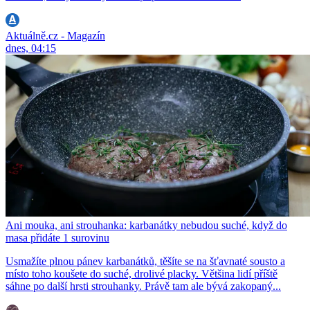
Aktuálně.cz - Magazín
dnes, 04:15
Ani mouka, ani strouhanka: karbanátky nebudou suché, když do
masa přidáte 1 surovinu
Usmažíte plnou pánev karbanátků, těšíte se na šťavnaté sousto a
místo toho koušete do suché, drolivé placky. Většina lidí příště
sáhne po další hrsti strouhanky. Právě tam ale bývá zakopaný...