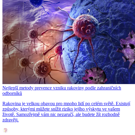
Nejlepší metody prevence vzniku rakoviny podle zahraničních
odborníků
Rakovina je velkou obavou pro mnoho lidí po celém světě. Existují
způsoby, kterými můžete snížit riziko jejího výskytu ve vašem
životě. Samozřejmě vám nic nezaručí, ale budete žít rozhodně
zdravěji.