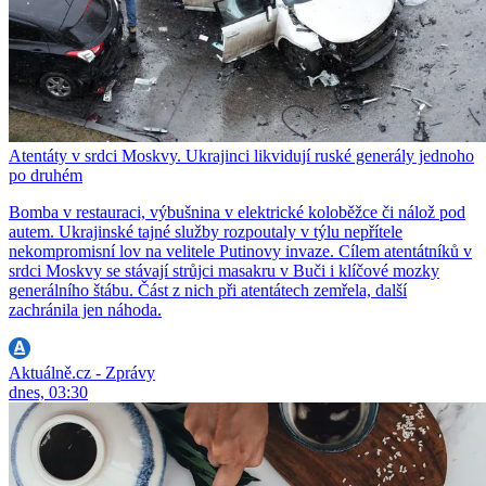
Atentáty v srdci Moskvy. Ukrajinci likvidují ruské generály jednoho
po druhém
Bomba v restauraci, výbušnina v elektrické koloběžce či nálož pod
autem. Ukrajinské tajné služby rozpoutaly v týlu nepřítele
nekompromisní lov na velitele Putinovy invaze. Cílem atentátníků v
srdci Moskvy se stávají strůjci masakru v Buči i klíčové mozky
generálního štábu. Část z nich při atentátech zemřela, další
zachránila jen náhoda.
Aktuálně.cz - Zprávy
dnes, 03:30