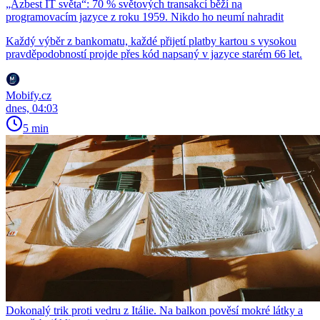
„Azbest IT světa“: 70 % světových transakcí běží na
programovacím jazyce z roku 1959. Nikdo ho neumí nahradit
Každý výběr z bankomatu, každé přijetí platby kartou s vysokou
pravděpodobností projde přes kód napsaný v jazyce starém 66 let.
Mobify.cz
dnes, 04:03
5 min
Dokonalý trik proti vedru z Itálie. Na balkon pověsí mokré látky a