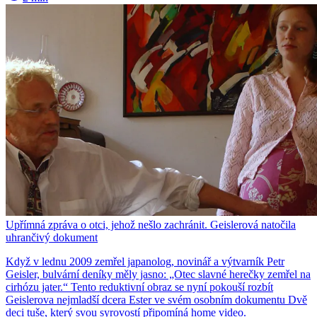
Upřímná zpráva o otci, jehož nešlo zachránit. Geislerová natočila
uhrančivý dokument
Když v lednu 2009 zemřel japanolog, novinář a výtvarník Petr
Geisler, bulvární deníky měly jasno: „Otec slavné herečky zemřel na
cirhózu jater.“ Tento reduktivní obraz se nyní pokouší rozbít
Geislerova nejmladší dcera Ester ve svém osobním dokumentu Dvě
deci tuše, který svou syrovostí připomíná home video.