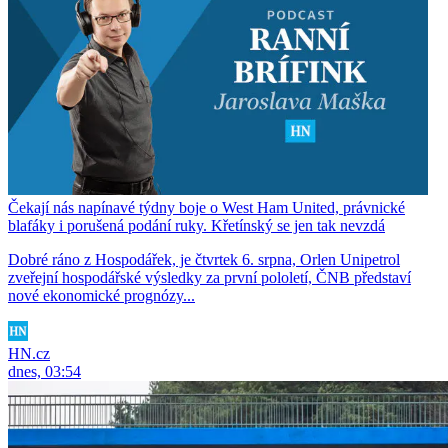
Čekají nás napínavé týdny boje o West Ham United, právnické
blafáky i porušená podání ruky. Křetínský se jen tak nevzdá
Dobré ráno z Hospodářek, je čtvrtek 6. srpna, Orlen Unipetrol
zveřejní hospodářské výsledky za první pololetí, ČNB představí
nové ekonomické prognózy...
HN.cz
dnes, 03:54