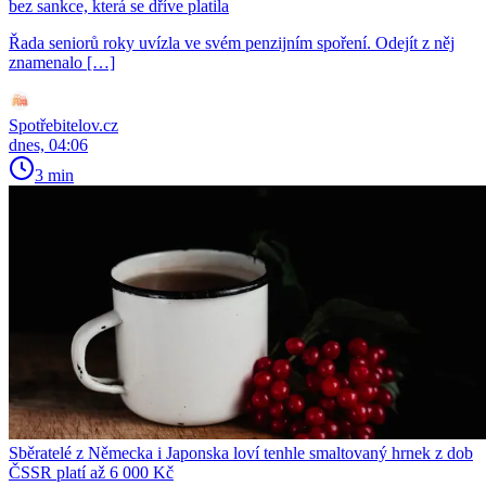
bez sankce, která se dříve platila
Řada seniorů roky uvízla ve svém penzijním spoření. Odejít z něj
znamenalo […]
Spotřebitelov.cz
dnes, 04:06
3 min
Sběratelé z Německa i Japonska loví tenhle smaltovaný hrnek z dob
ČSSR platí až 6 000 Kč