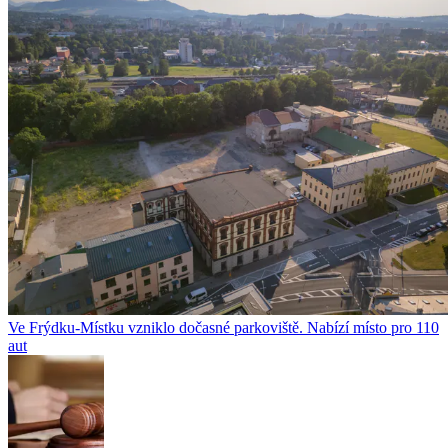
Ve Frýdku-Místku vzniklo dočasné parkoviště. Nabízí místo pro 110
aut