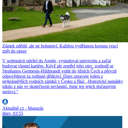
Zámek zdědil, ale ne bohatství. Každou vydělanou korunu vrací
zpět do oprav
V sedmnácti odešel do Anglie, vystudoval univerzitu a začal
budovat vlastní kariéru. Když ale zemřel jeho otec, rozhodl se
Stephanos Germenis-Hildprandt vrátit do jižních Čech a převzít
odpovědnost za rodinné dědictví. Dnes spravuje jeden z
nejkrásnějších vodních zámků v Česku a říká: „Historické památky
nikdo z nás ve skutečnosti nevlastní. Jsme jen jejich dočasnými
správci.“
Aktuálně.cz - Magazín
dnes, 03:55