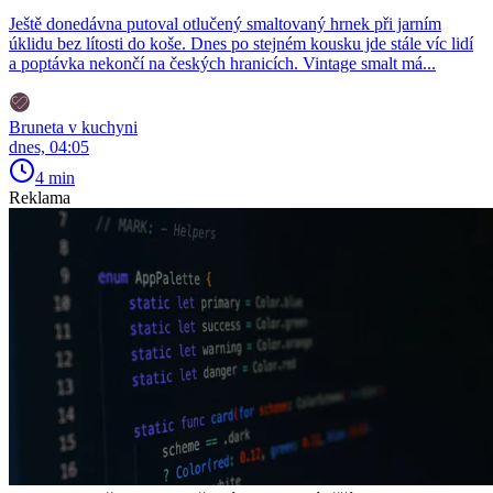
Ještě donedávna putoval otlučený smaltovaný hrnek při jarním
úklidu bez lítosti do koše. Dnes po stejném kousku jde stále víc lidí
a poptávka nekončí na českých hranicích. Vintage smalt má...
Bruneta v kuchyni
dnes, 04:05
4 min
Reklama