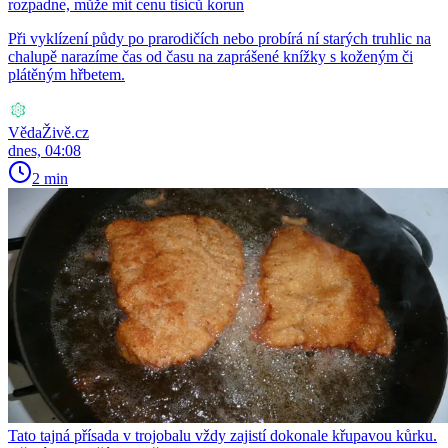
rozpadne, může mít cenu tisíců korun
Při vyklízení půdy po prarodičích nebo probírá ní starých truhlic na
chalupě narazíme čas od času na zaprášené knížky s koženým či
plátěným hřbetem.
VědaŽivě.cz
dnes, 04:08
2 min
Tato tajná přísada v trojobalu vždy zajistí dokonale křupavou kůrku.