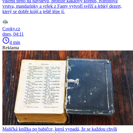
víkend nebo na návštěvu, protože kakaový korpus, tvarohová
vrstva, mandarinky a vršek z Fanty vytvoří svěží a lehký dezert,
který se dobře krájí a ještě lépe jí.
Cooky.cz
dnes, 04:11
4 min
Reklama
Maličká knížka po babičce, která vypadá, že se každou chvíli