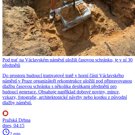
Pod trať na Václavském náměstí uložili časovou schránku, je v ní 30
předmětů
Do prostoru budoucí tramvajové tratě v horní části Václavského
náměstí v Praze organizátoři rekonstrukce uložili pod připravovanou
dlažbu časovou schránku s několika desítkami předmětů pro
budoucí generace. Obsahuje například dobové noviny, mince,
vzkazy, fotografie, architektonické návrhy nebo kostku z původní
dlažby náměstí.
Pražská Drbna
dnes, 04:15
2 min