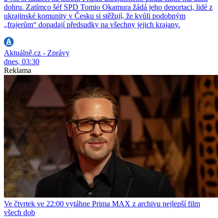
dohru. Zatímco šéf SPD Tomio Okamura žádá jeho deportaci, lidé z
ukrajinské komunity v Česku si stěžují, že kvůli podobným
„frajerům“ dopadají předsudky na všechny jejich krajany.
Aktuálně.cz - Zprávy
dnes, 03:30
Reklama
Ve čtvrtek ve 22:00 vytáhne Prima MAX z archivu nejlepší film
všech dob