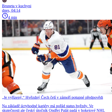
Bruneta v kuchyni
dnes, 04:14
4 min
„Je vyřízený.“ Hvězdný Čech čelí v zámoří potupné předpovědi
Na základě úctyhodné kariéry má pořád status hvězdy. Ve
skutečnosti ale český útočník Ondřej Palát padá v hokejové NHL