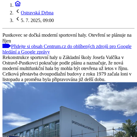
Ostravská Drbna
5. 7. 2025, 09:00
Pustkovec se dočká moderní sportovní haly. Otevření se plánuje na
říjen
Přidejte si obsah Centrum.cz do oblíbených zdrojů pro Google
hledání a Google zprávy
Rekonstrukce sportovní haly u Základní školy Josefa Valčíka v
Ostravě-Pustkovci pokračuje podle plánu a naznačuje, že nová
moderní multifunkční hala by mohla být otevřena už letos v říjnu.
Celková přestavba dvoupodlažní budovy z roku 1979 začala loni v
listopadu a proměna byla připravována již delší dobu.