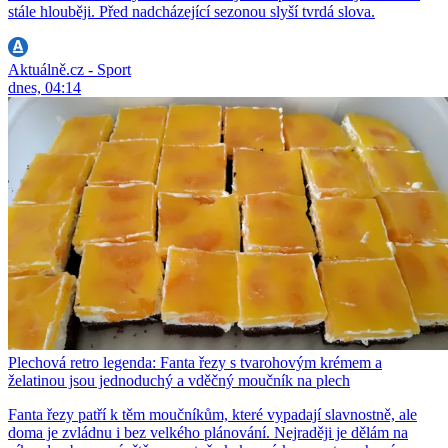
stále hlouběji. Před nadcházející sezonou slyší tvrdá slova.
Aktuálně.cz - Sport
dnes, 04:14
Plechová retro legenda: Fanta řezy s tvarohovým krémem a
želatinou jsou jednoduchý a vděčný moučník na plech
Fanta řezy patří k těm moučníkům, které vypadají slavnostně, ale
doma je zvládnu i bez velkého plánování. Nejraději je dělám na