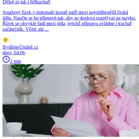
Dělají to tak i šéfkuchaři
Smažený řízek v dokonalé krustě patří mezi nejoblíbenější česká
jídla. Naučte se ho připravit tak, aby se doslova rozplýval na jazyku.
Řízek se obvykle řadí mezi jídla, jejichž přípravu zvládne i kuchař
začátečník. Vězte ale,...
BydlímeÚtulně.cz
dnes, 04:06
2 min