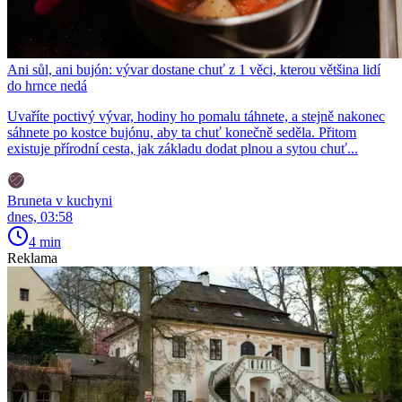
Ani sůl, ani bujón: vývar dostane chuť z 1 věci, kterou většina lidí
do hrnce nedá
Uvaříte poctivý vývar, hodiny ho pomalu táhnete, a stejně nakonec
sáhnete po kostce bujónu, aby ta chuť konečně seděla. Přitom
existuje přírodní cesta, jak základu dodat plnou a sytou chuť...
Bruneta v kuchyni
dnes, 03:58
4 min
Reklama