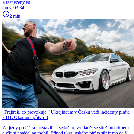
Krasnezeny.eu
dnes, 03:34
2 min
„Frajírek, co provokuje.“ Ukrajincům v Česku vadí incidenty piráta
z D1. Okamura přitvrdil
Za jízdy po D1 se postavil na sedačku, vykláněl se střešním oknem
a vše si natáčel na mobil. Případ ukrajinského piráta silnic má další