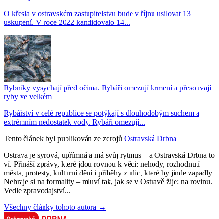
O křesla v ostravském zastupitelstvu bude v říjnu usilovat 13
uskupení. V roce 2022 kandidovalo 14...
Rybníky vysychají před očima. Rybáři omezují krmení a přesouvají
ryby ve velkém
Rybářství v celé republice se potýkají s dlouhodobým suchem a
extrémním nedostatek vody. Rybáři omezují...
Tento článek byl publikován ze zdrojů
Ostravská Drbna
Ostrava je syrová, upřímná a má svůj rytmus – a Ostravská Drbna to
ví. Přináší zprávy, které jdou rovnou k věci: nehody, rozhodnutí
města, protesty, kulturní dění i příběhy z ulic, které by jinde zapadly.
Nehraje si na formality – mluví tak, jak se v Ostravě žije: na rovinu.
Vedle zpravodajství...
Všechny články tohoto autora →