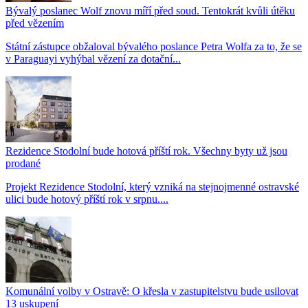
Bývalý poslanec Wolf znovu míří před soud. Tentokrát kvůli útěku
před vězením
Státní zástupce obžaloval bývalého poslance Petra Wolfa za to, že se
v Paraguayi vyhýbal vězení za dotační...
Rezidence Stodolní bude hotová příští rok. Všechny byty už jsou
prodané
Projekt Rezidence Stodolní, který vzniká na stejnojmenné ostravské
ulici bude hotový příští rok v srpnu....
Komunální volby v Ostravě: O křesla v zastupitelstvu bude usilovat
13 uskupení