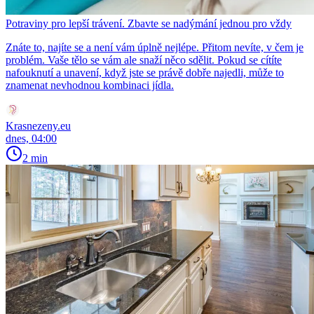
Potraviny pro lepší trávení. Zbavte se nadýmání jednou pro vždy
Znáte to, najíte se a není vám úplně nejlépe. Přitom nevíte, v čem je
problém. Vaše tělo se vám ale snaží něco sdělit. Pokud se cítíte
nafouknutí a unavení, když jste se právě dobře najedli, může to
znamenat nevhodnou kombinaci jídla.
Krasnezeny.eu
dnes, 04:00
2 min