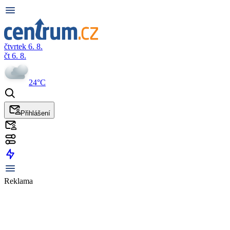
čtvrtek 6. 8.
čt 6. 8.
24°C
Přihlášení
Reklama