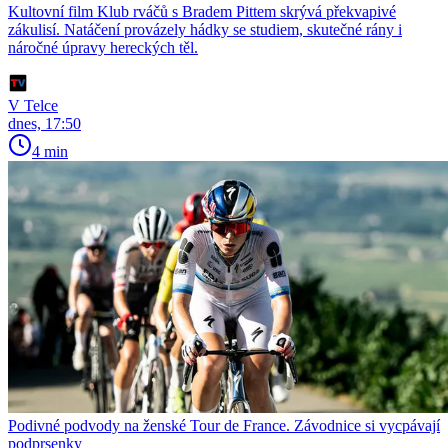
Kultovní film Klub rváčů s Bradem Pittem skrývá překvapivé
zákulisí. Natáčení provázely hádky se studiem, skutečné rány i
náročné úpravy hereckých těl.
V Telce
dnes, 17:50
4 min
Podivné podvody na ženské Tour de France. Závodnice si vycpávají
podprsenky