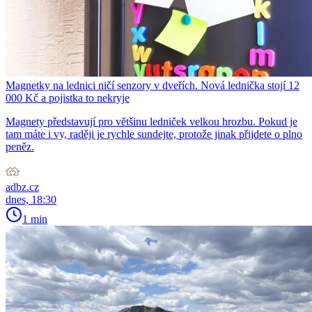
Magnetky na lednici ničí senzory v dveřích. Nová lednička stojí 12
000 Kč a pojistka to nekryje
Magnety představují pro většinu ledniček velkou hrozbu. Pokud je
tam máte i vy, raději je rychle sundejte, protože jinak přijdete o plno
peněz.
adbz.cz
dnes, 18:30
1 min