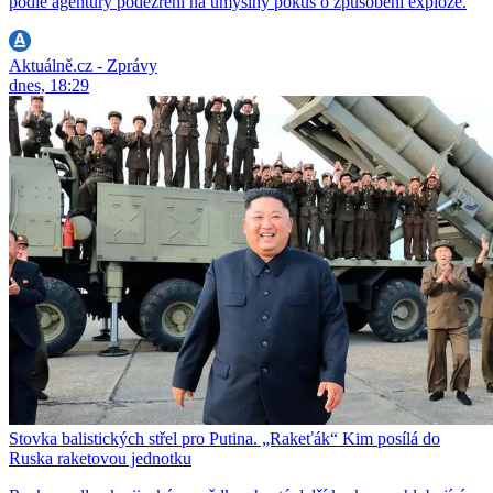
podle agentury podezření na úmyslný pokus o způsobení exploze.
Aktuálně.cz - Zprávy
dnes, 18:29
Stovka balistických střel pro Putina. „Rakeťák“ Kim posílá do
Ruska raketovou jednotku