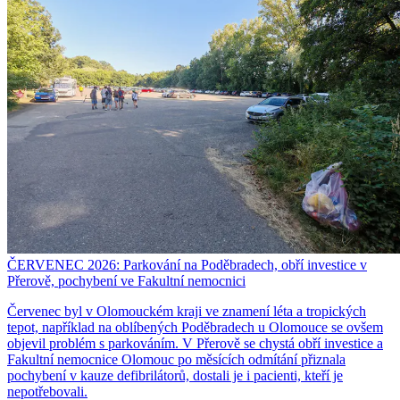
ČERVENEC 2026: Parkování na Poděbradech, obří investice v
Přerově, pochybení ve Fakultní nemocnici
Červenec byl v Olomouckém kraji ve znamení léta a tropických
tepot, například na oblíbených Poděbradech u Olomouce se ovšem
objevil problém s parkováním. V Přerově se chystá obří investice a
Fakultní nemocnice Olomouc po měsících odmítání přiznala
pochybení v kauze defibrilátorů, dostali je i pacienti, kteří je
nepotřebovali.