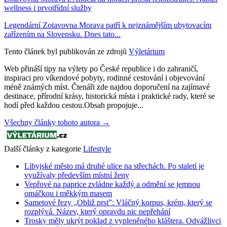
wellness i prvotřídní služby
Legendární Zotavovna Morava patří k nejznámějším ubytovacím
zařízením na Slovensku. Dnes tato...
Tento článek byl publikován ze zdrojů
Výletárium
Web přináší tipy na výlety po České republice i do zahraničí,
inspiraci pro víkendové pobyty, rodinné cestování i objevování
méně známých míst. Čtenáři zde najdou doporučení na zajímavé
destinace, přírodní krásy, historická místa i praktické rady, které se
hodí před každou cestou.Obsah propojuje...
Všechny články tohoto autora →
Další články z kategorie
Lifestyle
Libyjské město má druhé ulice na střechách. Po staletí je
využívaly především místní ženy
Vepřové na paprice zvládne každý a odmění se jemnou
omáčkou i měkkým masem
Sametové řezy „Obliž prst”: Vláčný korpus, krém, který se
rozplývá. Název, který opravdu nic nepřehání
Trosky měly ukrýt poklad z vypleněného kláštera. Odvážlivci