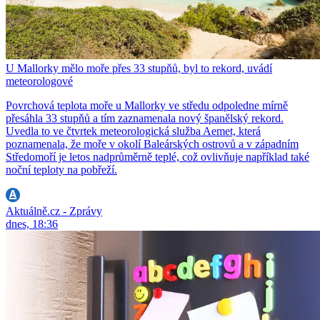
U Mallorky mělo moře přes 33 stupňů, byl to rekord, uvádí
meteorologové
Povrchová teplota moře u Mallorky ve středu odpoledne mírně
přesáhla 33 stupňů a tím zaznamenala nový španělský rekord.
Uvedla to ve čtvrtek meteorologická služba Aemet, která
poznamenala, že moře v okolí Baleárských ostrovů a v západním
Středomoří je letos nadprůměrně teplé, což ovlivňuje například také
noční teploty na pobřeží.
Aktuálně.cz - Zprávy
dnes, 18:36