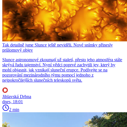
Tak detailně jsme Slunce ještě neviděli. Nové snímky přinesly
průlomový objev
Slunce astronomové zkoumají už staletí, přesto jeho atmosféra stále
skrývá řadu tajemství. Nyní vědci poprvé zachytili jev, který by
mohl objasnit, jak vznikají sluneční erupce. Podívejte se na
pozorování mezinárodního týmu pomocí jednoho z
nejpokročilejších slunečních teleskopů světa.
Jihlavská Drbna
dnes, 18:01
2 min