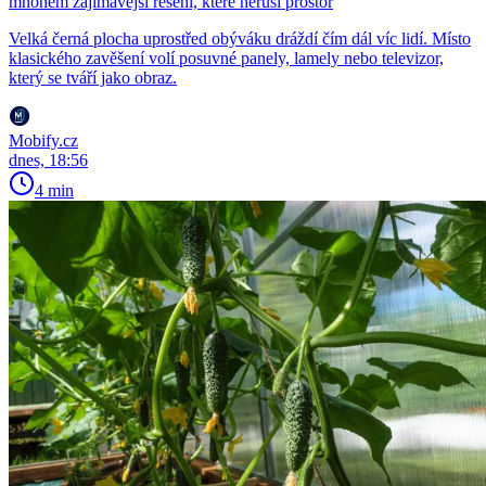
mnohem zajímavější řešení, které neruší prostor
Velká černá plocha uprostřed obýváku dráždí čím dál víc lidí. Místo
klasického zavěšení volí posuvné panely, lamely nebo televizor,
který se tváří jako obraz.
Mobify.cz
dnes, 18:56
4 min