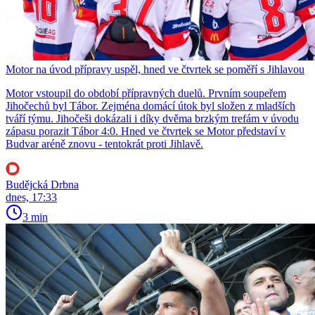
Motor na úvod přípravy uspěl, hned ve čtvrtek se poměří s Jihlavou
Motor vstoupil do období přípravných duelů. Prvním soupeřem
Jihočechů byl Tábor. Zejména domácí útok byl složen z mladších
tváří týmu. Jihočeši dokázali i díky dvěma brzkým trefám v úvodu
zápasu porazit Tábor 4:0. Hned ve čtvrtek se Motor představí v
Budvar aréně znovu - tentokrát proti Jihlavě.
Budějcká Drbna
dnes, 17:33
3 min