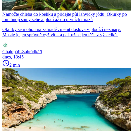
Namočte chleba do kbelíku a přidejte půl lahvičky jódu. Okurky po
tom hnojí samy sebe a plodí až do prvních mrazů
Okurky se mohou na zahradě změnit doslova v plodící nezmary.
Musíte je jen správně vyživit – a pak už se jen těšit z výsledků.
Chalupáři-Zahrádkáři
dnes, 18:45
2 min