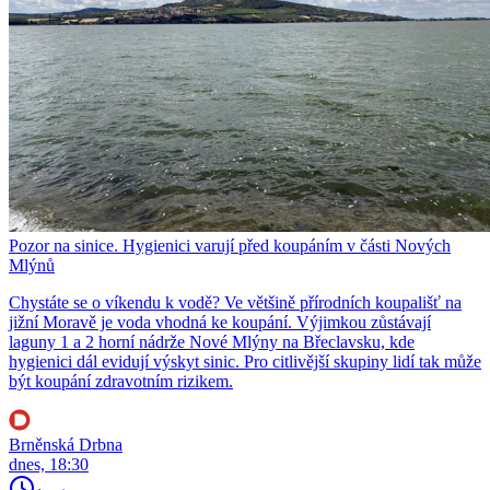
Pozor na sinice. Hygienici varují před koupáním v části Nových
Mlýnů
Chystáte se o víkendu k vodě? Ve většině přírodních koupališť na
jižní Moravě je voda vhodná ke koupání. Výjimkou zůstávají
laguny 1 a 2 horní nádrže Nové Mlýny na Břeclavsku, kde
hygienici dál evidují výskyt sinic. Pro citlivější skupiny lidí tak může
být koupání zdravotním rizikem.
Brněnská Drbna
dnes, 18:30