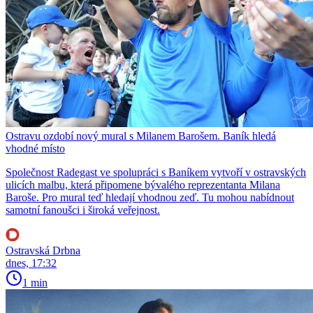
Ostravu ozdobí nový mural s Milanem Barošem. Baník hledá
vhodné místo
Společnost Radegast ve spolupráci s Baníkem vytvoří v ostravských
ulicích malbu, která připomene bývalého reprezentanta Milana
Baroše. Pro mural teď hledají vhodnou zeď. Tu mohou nabídnout
samotní fanoušci i široká veřejnost.
Ostravská Drbna
dnes, 17:32
1 min