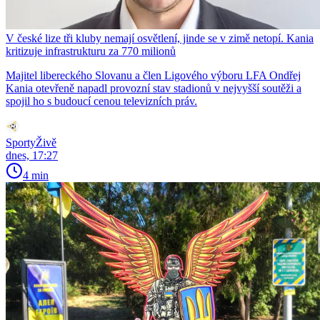
V české lize tři kluby nemají osvětlení, jinde se v zimě netopí. Kania
kritizuje infrastrukturu za 770 milionů
Majitel libereckého Slovanu a člen Ligového výboru LFA Ondřej
Kania otevřeně napadl provozní stav stadionů v nejvyšší soutěži a
spojil ho s budoucí cenou televizních práv.
SportyŽivě
dnes, 17:27
4 min