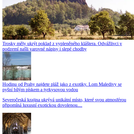
Trosky měly ukrýt poklad z vypleněného kláštera. Odvážlivci v
podzemí našli varovné nápisy i slepé chodby
Hodinu od Prahy najdete pláž jako z exotiky. Lom Maledivy se
pyšní bílým pískem a tyrkysovou vodou
Severočeská krajina ukrývá unikátní místo, které svou atmosférou
připomíná luxusní exotickou dovolenou....