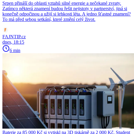
Srpen přináší do oblasti vztahů silné energie a nečekané zvraty.
Zatímco některá znamení budou řešit nejistoty v partnerství, jiná si
konečně odpočinou a užijí si lehkosti léta. A jedno šťastné znamení?
To má před sebou setkání, které změní celý život.
FAJNTIP.cz
dnes, 18:15
6 min
Baterie za 85 000 Kč si vytiskl na 3D tiskárně za 2 000 Kč. Student