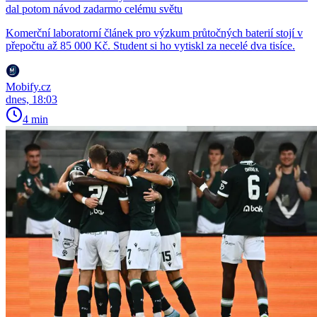
dal potom návod zadarmo celému světu
Komerční laboratorní článek pro výzkum průtočných baterií stojí v
přepočtu až 85 000 Kč. Student si ho vytiskl za necelé dva tisíce.
Mobify.cz
dnes, 18:03
4 min