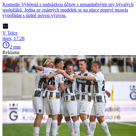
Komedie Vybíjená s nadsázkou účtuje s nenaplněnými sny bývalých
spolužáků. Jedna ze známých modelek se na place poprvé musela
vypořádat s úplně novou výzvou.
V Telce
dnes, 17:28
2 min
Reklama