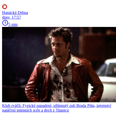
Hanácká Drbna
dnes, 17:57
5 min
Klub rváčů: Fyzické napadení, uštípnutý zub Brada Pitta, tajemství
natáčení intimních scén a dech z Titanicu