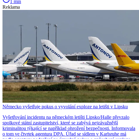
1 min
Reklama
Německo vyšetřuje pokus o vyvolání exploze na letišti v Lipsku
Vyšetřování incidentu na německém letišti Lipsko/Halle převzalo
spolkové státní zastupitelství, které se zabývá nejzávažnější
kriminalitou týkající se například ohrožení bezpečnosti. Informovala
o tom ve čtvrtek agentura DPA. Úřad se sídlem v Karlsruhe má