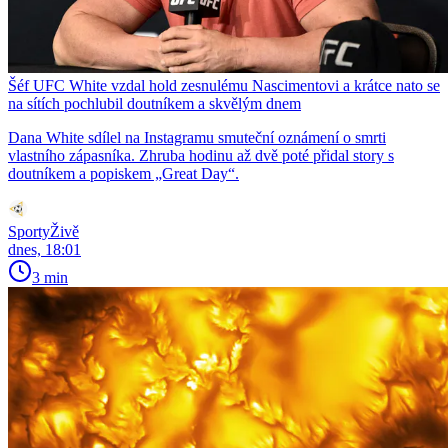
Šéf UFC White vzdal hold zesnulému Nascimentovi a krátce nato se
na sítích pochlubil doutníkem a skvělým dnem
Dana White sdílel na Instagramu smuteční oznámení o smrti
vlastního zápasníka. Zhruba hodinu až dvě poté přidal story s
doutníkem a popiskem „Great Day“.
SportyŽivě
dnes, 18:01
3 min