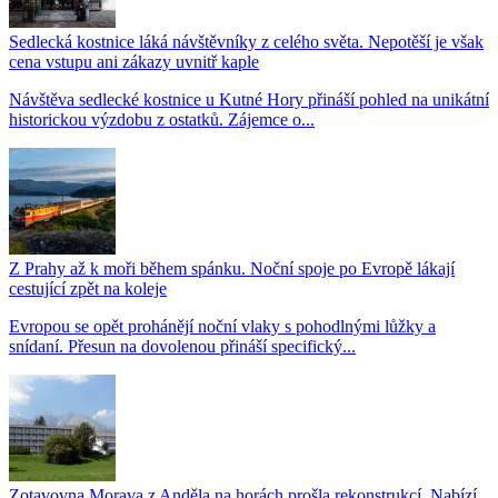
Sedlecká kostnice láká návštěvníky z celého světa. Nepotěší je však
cena vstupu ani zákazy uvnitř kaple
Návštěva sedlecké kostnice u Kutné Hory přináší pohled na unikátní
historickou výzdobu z ostatků. Zájemce o...
Z Prahy až k moři během spánku. Noční spoje po Evropě lákají
cestující zpět na koleje
Evropou se opět prohánějí noční vlaky s pohodlnými lůžky a
snídaní. Přesun na dovolenou přináší specifický...
Zotavovna Morava z Anděla na horách prošla rekonstrukcí. Nabízí