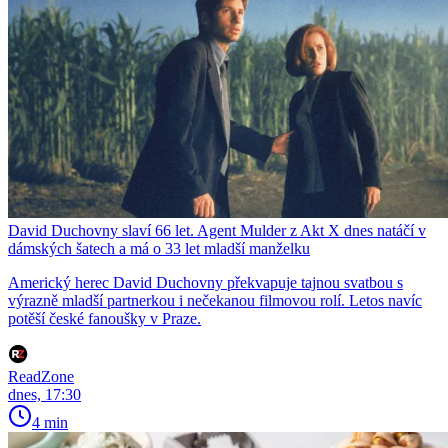
David Duchovny slaví 66 let. Agent Mulder z Akt X dnes natáčí v
dámských šatech a má o 33 let mladší manželku
Americký herec David Duchovny překvapuje tajnou svatbou s
výrazně mladší partnerkou i nečekanou filmovou rolí. Letos navíc
potěší české fanoušky v Praze.
ReadZone
dnes, 17:30
4 min