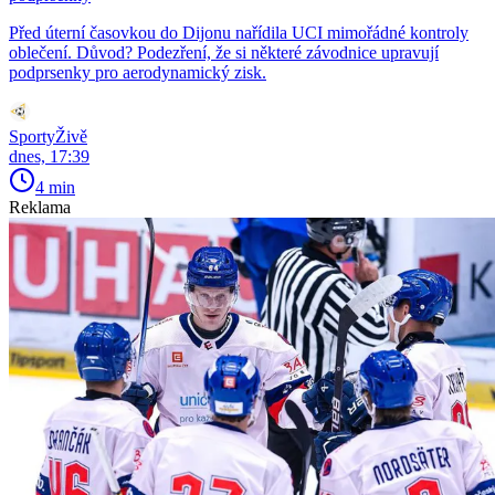
Před úterní časovkou do Dijonu nařídila UCI mimořádné kontroly
oblečení. Důvod? Podezření, že si některé závodnice upravují
podprsenky pro aerodynamický zisk.
SportyŽivě
dnes, 17:39
4 min
Reklama