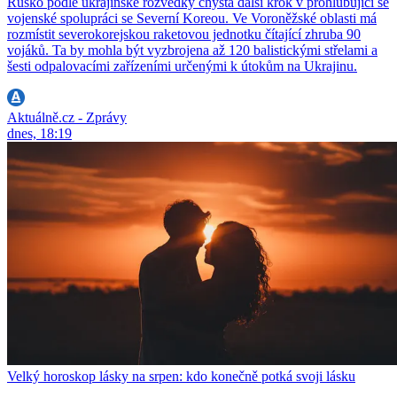
Rusko podle ukrajinské rozvědky chystá další krok v prohlubující se
vojenské spolupráci se Severní Koreou. Ve Voroněžské oblasti má
rozmístit severokorejskou raketovou jednotku čítající zhruba 90
vojáků. Ta by mohla být vyzbrojena až 120 balistickými střelami a
šesti odpalovacími zařízeními určenými k útokům na Ukrajinu.
Aktuálně.cz - Zprávy
dnes, 18:19
Velký horoskop lásky na srpen: kdo konečně potká svoji lásku