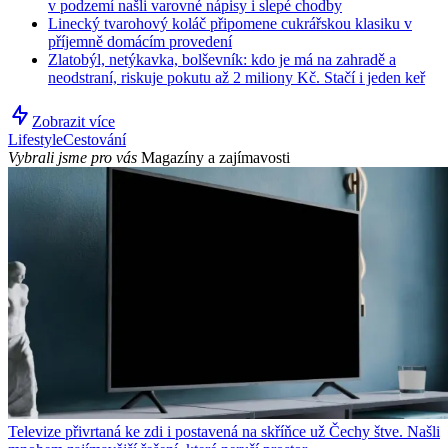
v podzemí našli varovné nápisy i slepé chodby
Linecký tvarohový koláč připomene cukrářskou klasiku v
příjemně domácím provedení
Zlatobýl, netýkavka, bolševník: kdo je má na zahradě a
neodstraní, riskuje pokutu až 2 miliony Kč. Stačí i jeden keř
Zobrazit více
Lifestyle
Cestování
Vybrali jsme pro vás
Magazíny a zajímavosti
Televize přivrtaná ke zdi i postavená na skříňce už Čechy štve. Našli