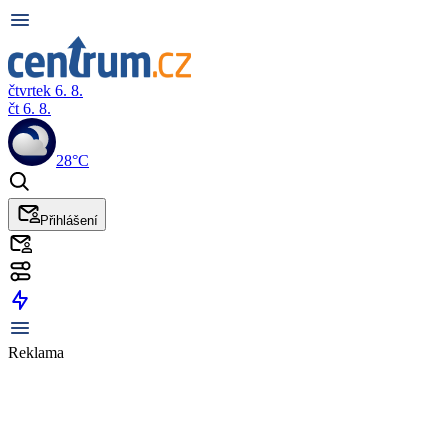
čtvrtek 6. 8.
čt 6. 8.
28°C
Přihlášení
Reklama