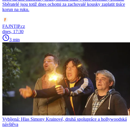
Sběratelé jsou totiž dnes ochotni za zachovalé kousky zaplatit tisíce
korun na ruku.
FAJNTIP.cz
dnes, 17:30
3 min
Vybíjená: Hlas Simony Krainové, druhá spolupráce a hollywoodská
návštěva