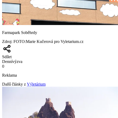
Farmapark Soběhrdy
Zdroj
:
FOTO:Marie Kučerová pro Vyletarium.cz
Sdílet
Denní
výzva
0
Reklama
Další články z
Výletárium