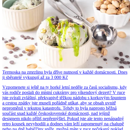
Termoska na zmrzlinu byla dříve nutností v každé domácnosti. Dnes
ji sběratelé vykupují až za 3 000 Kč
Vzpomenete si ještě na ty horké letní neděle za časů socialismu, kdy
vás rodiče poslali do místní cukrárny pro víkendový dezert? V ruce
jste svírali zvláštní, překvapivě těžkou nádobu s korkovým špuntem
a cestou zpátky jste museli pořádně utíkat, aby se obsah uvnitř
neproměnil v tekutou katastrofu. Tehdy to byla naprosto běžná
součást snad každé československé domácnosti, nad jejímž
designem nikdo příliš nepřemýšlel. Pokud jste ale tento nenápadný
retro kousek nevyhodili a dodnes vám leží zapomenutý na chalupě
nebo na dně babiččiny spíže, možná máte v ruce nečekaný poklad.