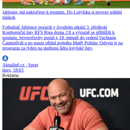
Jablonec má nakročeno k postupu. Do Lotyšska si poveze solidní
náskok
Fotbalisté Jablonce porazili v úvodním utkání 3. předkola
Konferenční ligy RFS Riga doma 2:0 a výrazně se přiblížili k
postupu. Severočechy poslal v 18. minutě do vedení Vachtang
Čanturišvili a po pauze přidal pojistku Matěj Polidar. Odveta je na
programu za týden na stadionu lídra lotyšské ligy.
Aktuálně.cz - Sport
dnes, 18:03
Reklama