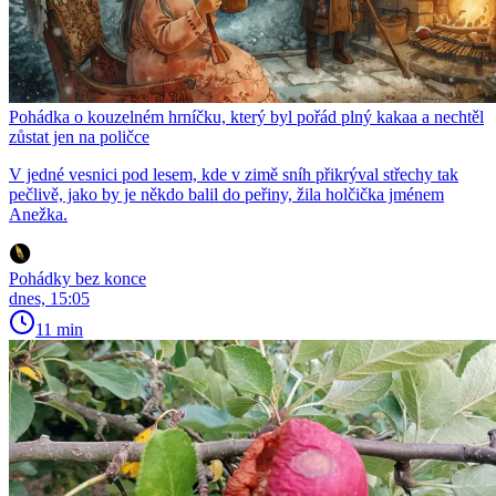
Pohádka o kouzelném hrníčku, který byl pořád plný kakaa a nechtěl
zůstat jen na poličce
V jedné vesnici pod lesem, kde v zimě sníh přikrýval střechy tak
pečlivě, jako by je někdo balil do peřiny, žila holčička jménem
Anežka.
Pohádky bez konce
dnes, 15:05
11 min