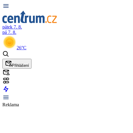
pátek 7. 8.
pá 7. 8.
26°C
Přihlášení
Reklama