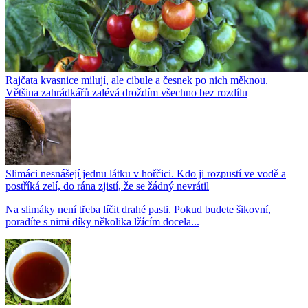
Rajčata kvasnice milují, ale cibule a česnek po nich měknou.
Většina zahrádkářů zalévá droždím všechno bez rozdílu
Slimáci nesnášejí jednu látku v hořčici. Kdo ji rozpustí ve vodě a
postříká zelí, do rána zjistí, že se žádný nevrátil
Na slimáky není třeba líčit drahé pasti. Pokud budete šikovní,
poradíte s nimi díky několika lžícím docela...