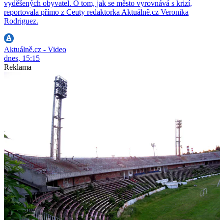
vyděšených obyvatel. O tom, jak se město vyrovnává s krizí,
reportovala přímo z Ceuty redaktorka Aktuálně.cz Veronika
Rodriguez.
Aktuálně.cz - Video
dnes, 15:15
Reklama