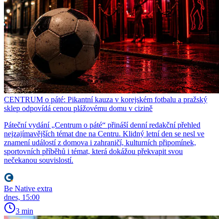
CENTRUM o páté: Pikantní kauza v korejském fotbalu a pražský
sklep odpovídá cenou plážovému domu v cizině
Páteční vydání „Centrum o páté“ přináší denní redakční přehled
nejzajímavějších témat dne na Centru. Klidný letní den se nesl ve
znamení událostí z domova i zahraničí, kulturních připomínek,
sportovních příběhů i témat, která dokážou překvapit svou
nečekanou souvislostí.
Be Native extra
dnes, 15:00
3 min