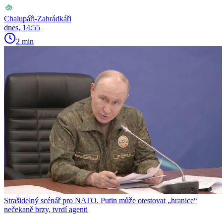
Chalupáři-Zahrádkáři
dnes, 14:55
2 min
Strašidelný scénář pro NATO. Putin může otestovat „hranice“
nečekaně brzy, tvrdí agenti