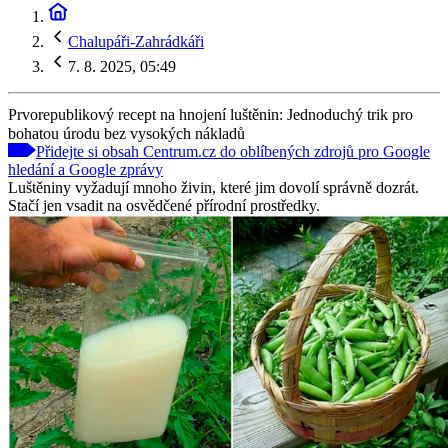
Chalupáři-Zahrádkáři
7. 8. 2025, 05:49
Prvorepublikový recept na hnojení luštěnin: Jednoduchý trik pro
bohatou úrodu bez vysokých nákladů
Přidejte si obsah Centrum.cz do oblíbených zdrojů pro Google
hledání a Google zprávy
Luštěniny vyžadují mnoho živin, které jim dovolí správně dozrát.
Stačí jen vsadit na osvědčené přírodní prostředky.