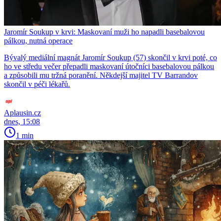
Jaromír Soukup v krvi: Maskovaní muži ho napadli basebalovou
pálkou, nutná operace
Bývalý mediální magnát Jaromír Soukup (57) skončil v krvi poté, co
ho ve středu večer přepadli maskovaní útočníci basebalovou pálkou
a způsobili mu tržná poranění. Někdejší majitel TV Barrandov
skončil v péči lékařů.
Aplausin.cz
dnes, 15:08
1 min