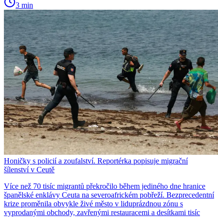
3 min
Honičky s policií a zoufalství. Reportérka popisuje migrační
šílenství v Ceutě
Více než 70 tisíc migrantů překročilo během jediného dne hranice
španělské enklávy Ceuta na severoafrickém pobřeží. Bezprecedentní
krize proměnila obvykle živé město v liduprázdnou zónu s
vyprodanými obchody, zavřenými restauracemi a desítkami tisíc