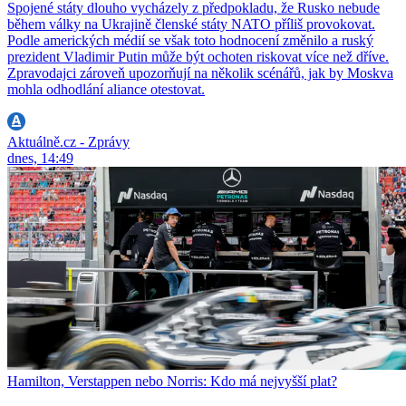
Spojené státy dlouho vycházely z předpokladu, že Rusko nebude
během války na Ukrajině členské státy NATO příliš provokovat.
Podle amerických médií se však toto hodnocení změnilo a ruský
prezident Vladimir Putin může být ochoten riskovat více než dříve.
Zpravodajci zároveň upozorňují na několik scénářů, jak by Moskva
mohla odhodlání aliance otestovat.
Aktuálně.cz - Zprávy
dnes, 14:49
Hamilton, Verstappen nebo Norris: Kdo má nejvyšší plat?