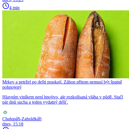
4 min
Mrkev a petržel po dešti praskají. Záhon přitom nemusí být špatně
pohnojený
Hlavním viníkem není hnojivo, ale rozkolísaná vláha v půdě. Stačí
pár dnů sucha a jeden vydatný déšť.
Chalupáři-Zahrádkáři
dnes, 15:18