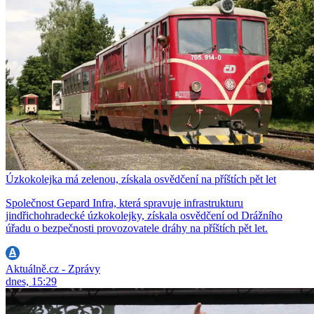
Úzkokolejka má zelenou, získala osvědčení na příštích pět let
Společnost Gepard Infra, která spravuje infrastrukturu
jindřichohradecké úzkokolejky, získala osvědčení od Drážního
úřadu o bezpečnosti provozovatele dráhy na příštích pět let.
Aktuálně.cz - Zprávy
dnes, 15:29