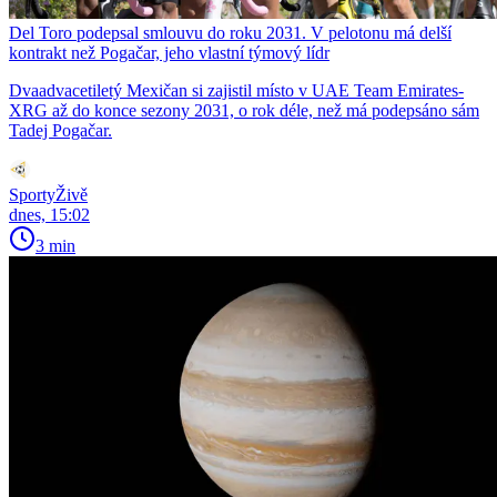
Del Toro podepsal smlouvu do roku 2031. V pelotonu má delší
kontrakt než Pogačar, jeho vlastní týmový lídr
Dvaadvacetiletý Mexičan si zajistil místo v UAE Team Emirates-
XRG až do konce sezony 2031, o rok déle, než má podepsáno sám
Tadej Pogačar.
SportyŽivě
dnes, 15:02
3 min