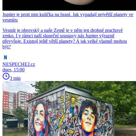
Jupiter je proti nim kulička na hraní. Jak vypadají největší planety ve
vesmíru
Vesmír je obrovský a naše Země je v něm jen drobné prachové
zrnko. I v rámci naší sluneční soustavy nás Jupiter výrazně
převyšuje. Existují ještě větší planety? A jak velké vlastně mohou
být?
NESPECHEJ.cz
dnes, 15:00
3 min