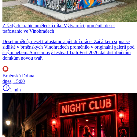
Z šedých krabic umělecká díla. Výtvarníci proměnili deset
trafostanic ve Vinohradech
Deset umělců, deset trafostanic a pět dní práce. Začátkem srpna se
sídliště v brněnských Vinohradech proměnilo v originální galerii pod
širým nebem. Streetartový festival TrafoFest 2026 dal distribučním
domkům novou tvář.
Brněnská Drbna
dnes, 15:00
1 min