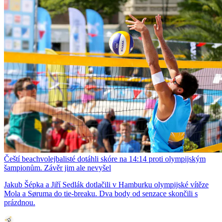
Čeští beachvolejbalisté dotáhli skóre na 14:14 proti olympijským
šampionům. Závěr jim ale nevyšel
Jakub Šépka a Jiří Sedlák dotlačili v Hamburku olympijské vítěze
Mola a Søruma do tie-breaku. Dva body od senzace skončili s
prázdnou.