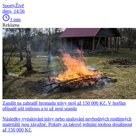
SportyŽivě
dnes, 14:56
3 min
Reklama
Zapálit na zahradě hromadu trávy stojí až 150 000 Kč. V horším
případě půl milionu a to už není sranda
Následky vypalování trávy nebo spalování nevhodných rostlinných
materiálů jsou závažné. Pokuty za takové jednání mohou dosáhnout
až 150 000 Kč.