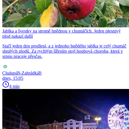
Jablka a švestky na stromě hnědnou v chumáčích. Jeden plesnivý
plod nakazí další
Stačí jeden den prodlení, a z jednoho hnědého jablka je celý chumáč
shnilých plodů. Za rychlým šířením stojí houbová choroba, která v
srpnu pracuje přesčas.
Chalupáři-Zahrádkáři
dnes, 15:05
4 min