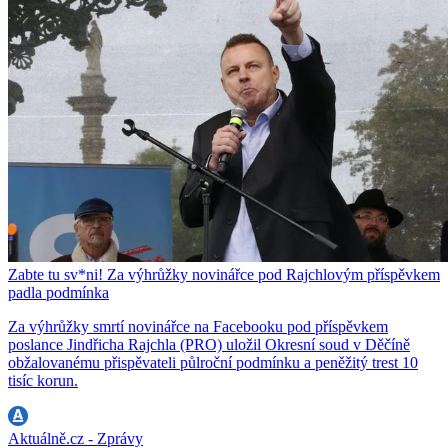
Zabte tu sv*ni! Za výhrůžky novinářce pod Rajchlovým příspěvkem
padla podmínka
Za výhrůžky smrtí novinářce na Facebooku pod příspěvkem
poslance Jindřicha Rajchla (PRO) uložil Okresní soud v Děčíně
obžalovanému přispěvateli půlroční podmínku a peněžitý trest 10
tisíc korun.
Aktuálně.cz - Zprávy