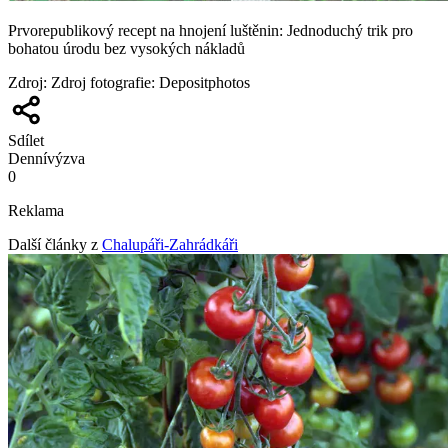
Prvorepublikový recept na hnojení luštěnin: Jednoduchý trik pro
bohatou úrodu bez vysokých nákladů
Zdroj
:
Zdroj fotografie: Depositphotos
Sdílet
Denní
výzva
0
Reklama
Další články z
Chalupáři-Zahrádkáři