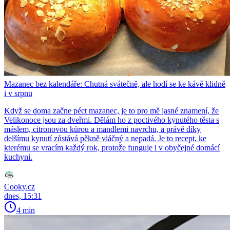
Mazanec bez kalendáře: Chutná svátečně, ale hodí se ke kávě klidně
i v srpnu
Když se doma začne péct mazanec, je to pro mě jasné znamení, že
Velikonoce jsou za dveřmi. Dělám ho z poctivého kynutého těsta s
máslem, citronovou kůrou a mandlemi navrchu, a právě díky
delšímu kynutí zůstává pěkně vláčný a nepadá. Je to recept, ke
kterému se vracím každý rok, protože funguje i v obyčejné domácí
kuchyni.
Cooky.cz
dnes, 15:31
4 min