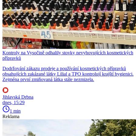
Kontroly na Vysočině odhalily stovky nevyhovujících kosmetických
přípravků
Dodržování zákazu prodeje a používání kosmetických přípravků
obsahujících zakázané látky Lilial a TPO kontrolují krajští hygienici.
Zejména první zmiňovaná látka stále nezmizela.
Jihlavská Drbna
dnes, 15:29
1 min
Reklama