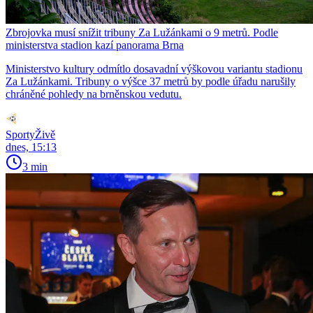
Zbrojovka musí snížit tribuny Za Lužánkami o 9 metrů. Podle
ministerstva stadion kazí panorama Brna
Ministerstvo kultury odmítlo dosavadní výškovou variantu stadionu
Za Lužánkami. Tribuny o výšce 37 metrů by podle úřadu narušily
chráněné pohledy na brněnskou vedutu.
SportyŽivě
dnes, 15:13
3 min