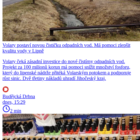
Volary postaví novou čističku odpadních vod. Má pomoci zlepšit
kvalitu vody v Lipně
Volary čeká zásadní investice do nové čistírny odpadních vod.
Projekt za 100 milionů korun má pomoci snížit množství fosforu,
který do lipenské nádrže přitéká Volarským potokem a podporuje
růst sinic. Dvě třetiny nákladů uhradí Jihočeský kraj.
Budějcká Drbna
dnes, 15:29
2 min