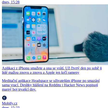
dnes, 15:28
Aplikaci z iPhonu smažete a ona se vrátí. Už čtvrtý den po sobě ji
lidé mažou znovu a znovu a Apple jen krčí rameny
Meditační aplikace Headspace se uživatelům iPhone po smazání
sama vrací. Desítky hlášení na Redditu i Hacker News popisují
marný boj trvající dny.
Mobify.cz
dnes, 15:23