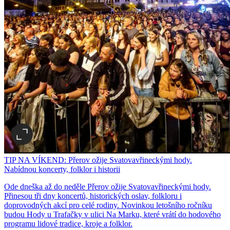
TIP NA VÍKEND: Přerov ožije Svatovavřineckými hody.
Nabídnou koncerty, folklor i historii
Ode dneška až do neděle Přerov ožije Svatovavřineckými hody.
Přinesou tři dny koncertů, historických oslav, folkloru i
doprovodných akcí pro celé rodiny. Novinkou letošního ročníku
budou Hody u Trafačky v ulici Na Marku, které vrátí do hodového
programu lidové tradice, kroje a folklor.