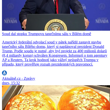
Soud dal stopku Trumpovu tanečnímu sálu v Bílém domě
Americký federální odvolací soud v pátek nařídil zastavit stavbu
tanečního sálu Bílého domu, který si naplánoval prezident Donald
Trump. Podle soudu je nutné, aby byl projekt za 400 milionů dolarů
(8,4 miliardy korun) schválen Kongresem. Informují o tom agentury
AP a Reuters. Ta krok hodnotí jako vážný neúspěch Trumpa v
případu, který prověřuje rozsah prezidentských pravomocí.
Aktuálně.cz - Zprávy
dnes, 15:32