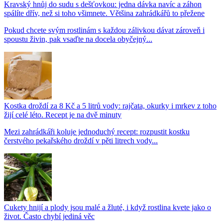
Kravský hnůj do sudu s dešťovkou: jedna dávka navíc a záhon
spálíte dřív, než si toho všimnete. Většina zahrádkářů to přežene
Pokud chcete svým rostlinám s každou zálivkou dávat zároveň i
spoustu živin, pak vsaďte na docela obyčejný...
Kostka droždí za 8 Kč a 5 litrů vody: rajčata, okurky i mrkev z toho
žijí celé léto. Recept je na dvě minuty
Mezi zahrádkáři koluje jednoduchý recept: rozpustit kostku
čerstvého pekařského droždí v pěti litrech vody...
Cukety hnijí a plody jsou malé a žluté, i když rostlina kvete jako o
život. Často chybí jediná věc