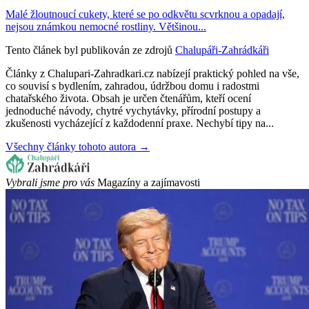
Malé žloutnoucí cukety, které se po odkvětu scvrknou a opadají,
nejsou známkou nemocné rostliny. Většinou...
Tento článek byl publikován ze zdrojů
Chalupáři-Zahrádkáři
Články z Chalupari-Zahradkari.cz nabízejí praktický pohled na vše,
co souvisí s bydlením, zahradou, údržbou domu i radostmi
chatařského života. Obsah je určen čtenářům, kteří ocení
jednoduché návody, chytré vychytávky, přírodní postupy a
zkušenosti vycházející z každodenní praxe. Nechybí tipy na...
Všechny články tohoto autora →
Vybrali jsme pro vás
Magazíny a zajímavosti