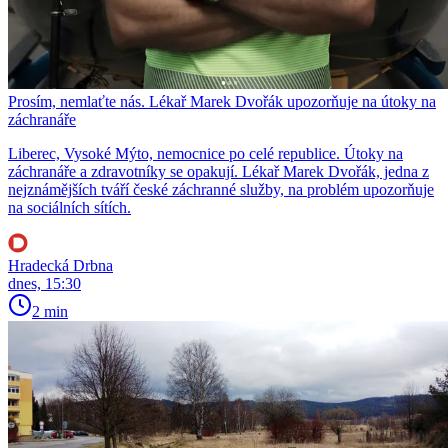
Prosím, nemlaťte nás. Lékař Marek Dvořák upozorňuje na útoky na
záchranáře
Liberec, Vysoké Mýto, nemocnice po celé republice. Útoky na
záchranáře a zdravotníky se opakují. Lékař Marek Dvořák, jedna z
nejznámějších tváří české záchranné služby, na problém upozorňuje
na sociálních sítích.
Hradecká Drbna
dnes, 15:30
2 min