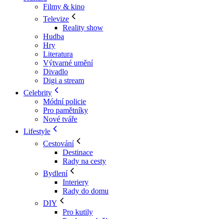
Filmy & kino
Televize
Reality show
Hudba
Hry
Literatura
Výtvarné umění
Divadlo
Digi a stream
Celebrity
Módní policie
Pro pamětníky
Nové tváře
Lifestyle
Cestování
Destinace
Rady na cesty
Bydlení
Interiery
Rady do domu
DIY
Pro kutily