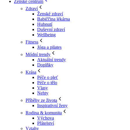
Ženské centrum
Zdraví
Ženské zdraví
Babiččina lékárna
Hubnutí
Duševní zdraví
Wellbeing
Fitness
Jóga a pilates
Módní trendy
Aktuální trendy
Doplňky
Krása
Péče o pleť
Péče o tělo
Vlasy
Nehty
Příběhy ze života
Inspirativní ženy
Rodina & komunita
Výchova
Přátelství
Vztahy