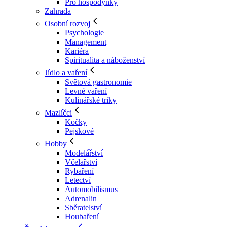
Pro hospodyňky
Zahrada
Osobní rozvoj
Psychologie
Management
Kariéra
Spiritualita a náboženství
Jídlo a vaření
Světová gastronomie
Levné vaření
Kulinářské triky
Mazlíčci
Kočky
Pejskové
Hobby
Modelářství
Včelařství
Rybaření
Letectví
Automobilismus
Adrenalin
Sběratelství
Houbaření