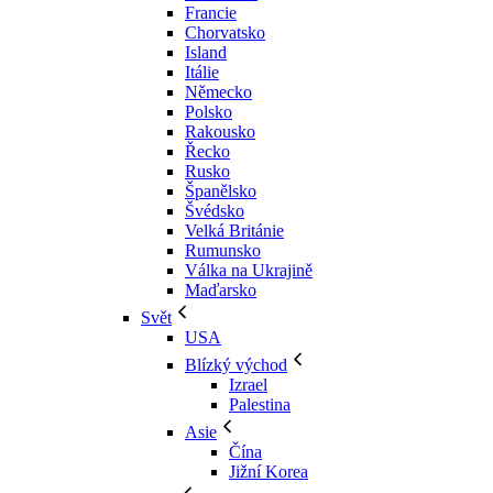
Francie
Chorvatsko
Island
Itálie
Německo
Polsko
Rakousko
Řecko
Rusko
Španělsko
Švédsko
Velká Británie
Rumunsko
Válka na Ukrajině
Maďarsko
Svět
USA
Blízký východ
Izrael
Palestina
Asie
Čína
Jižní Korea