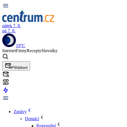
pátek 7. 8.
pá 7. 8.
19°C
Internet
Firmy
Recepty
Slovníky
Přihlášení
Zprávy
Domácí
Regionální