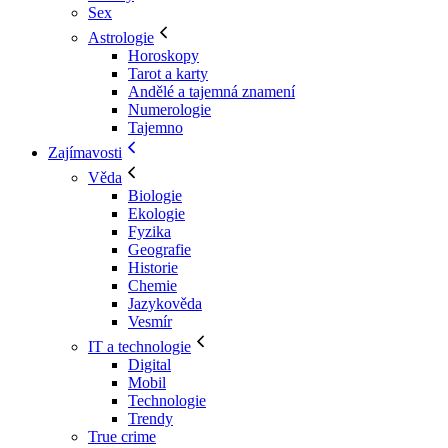
Sex
Astrologie
Horoskopy
Tarot a karty
Andělé a tajemná znamení
Numerologie
Tajemno
Zajímavosti
Věda
Biologie
Ekologie
Fyzika
Geografie
Historie
Chemie
Jazykověda
Vesmír
IT a technologie
Digital
Mobil
Technologie
Trendy
True crime