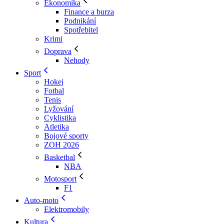
Ekonomika
Finance a burza
Podnikání
Spotřebitel
Krimi
Doprava
Nehody
Sport
Hokej
Fotbal
Tenis
Lyžování
Cyklistika
Atletika
Bojové sporty
ZOH 2026
Basketbal
NBA
Motosport
F1
Auto-moto
Elektromobily
Kultura