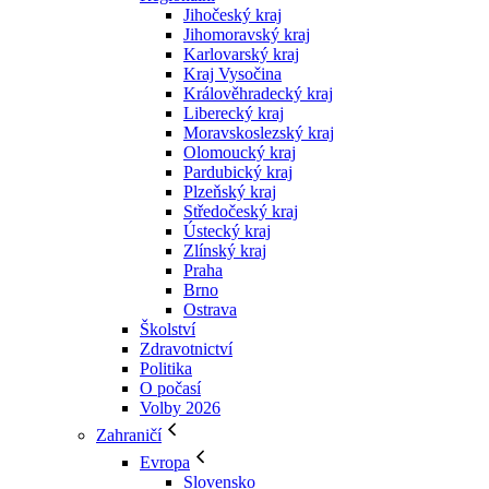
Jihočeský kraj
Jihomoravský kraj
Karlovarský kraj
Kraj Vysočina
Králověhradecký kraj
Liberecký kraj
Moravskoslezský kraj
Olomoucký kraj
Pardubický kraj
Plzeňský kraj
Středočeský kraj
Ústecký kraj
Zlínský kraj
Praha
Brno
Ostrava
Školství
Zdravotnictví
Politika
O počasí
Volby 2026
Zahraničí
Evropa
Slovensko