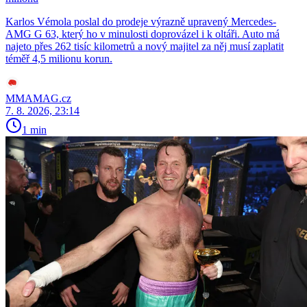
Karlos Vémola poslal do prodeje výrazně upravený Mercedes-
AMG G 63, který ho v minulosti doprovázel i k oltáři. Auto má
najeto přes 262 tisíc kilometrů a nový majitel za něj musí zaplatit
téměř 4,5 milionu korun.
MMAMAG.cz
7. 8. 2026, 23:14
1 min