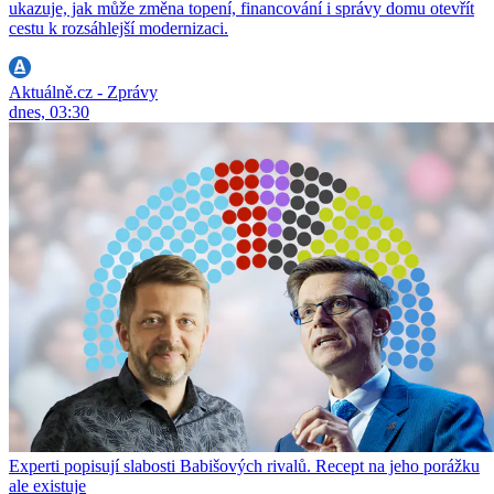
ukazuje, jak může změna topení, financování i správy domu otevřít
cestu k rozsáhlejší modernizaci.
Aktuálně.cz - Zprávy
dnes, 03:30
Experti popisují slabosti Babišových rivalů. Recept na jeho porážku
ale existuje