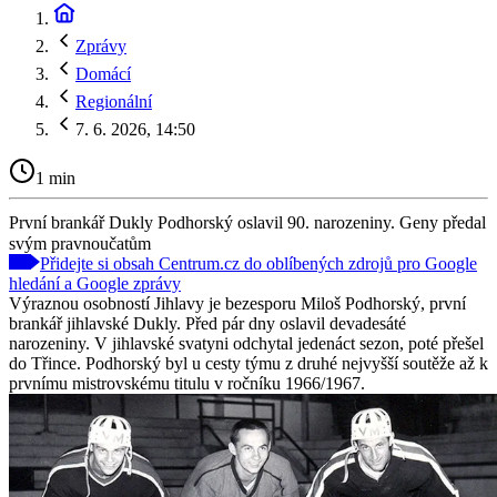
Zprávy
Domácí
Regionální
7. 6. 2026, 14:50
1 min
První brankář Dukly Podhorský oslavil 90. narozeniny. Geny předal
svým pravnoučatům
Přidejte si obsah Centrum.cz do oblíbených zdrojů pro Google
hledání a Google zprávy
Výraznou osobností Jihlavy je bezesporu Miloš Podhorský, první
brankář jihlavské Dukly. Před pár dny oslavil devadesáté
narozeniny. V jihlavské svatyni odchytal jedenáct sezon, poté přešel
do Třince. Podhorský byl u cesty týmu z druhé nejvyšší soutěže až k
prvnímu mistrovskému titulu v ročníku 1966/1967.