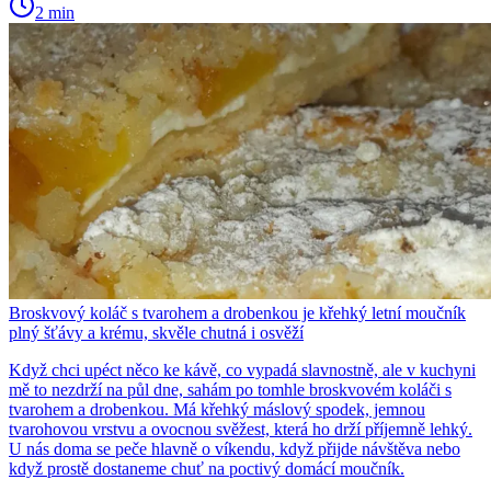
2 min
Broskvový koláč s tvarohem a drobenkou je křehký letní moučník
plný šťávy a krému, skvěle chutná i osvěží
Když chci upéct něco ke kávě, co vypadá slavnostně, ale v kuchyni
mě to nezdrží na půl dne, sahám po tomhle broskvovém koláči s
tvarohem a drobenkou. Má křehký máslový spodek, jemnou
tvarohovou vrstvu a ovocnou svěžest, která ho drží příjemně lehký.
U nás doma se peče hlavně o víkendu, když přijde návštěva nebo
když prostě dostaneme chuť na poctivý domácí moučník.