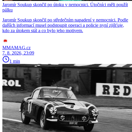
Jaromír Soukup skončil po útoku v nemocnici. Útočníci měli použít
pálku
Jaromír Soukup skončil po středečním napadení v nemocnici. Podle
dalších informací musel podstoupit operaci a policie nyní zjišťuje,
kdo za útokem stál a co bylo jeho motivem.
MMAMAG.cz
7. 8. 2026, 23:09
1 min