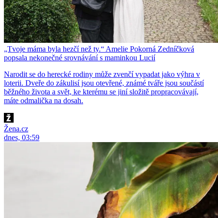
„Tvoje máma byla hezčí než ty.“ Amelie Pokorná Zedníčková
popsala nekonečné srovnávání s maminkou Lucií
Narodit se do herecké rodiny může zvenčí vypadat jako výhra v
loterii. Dveře do zákulisí jsou otevřené, známé tváře jsou součástí
běžného života a svět, ke kterému se jiní složitě propracovávají,
máte odmalička na dosah.
Žena.cz
dnes, 03:59