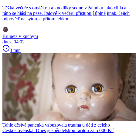
Těžká večeře s omáčkou a knedlíky sedne v žaludku jako cihla a
ráno se hlásí na pase. Italové k večeru přistupují úplně jinak. Jejich
odpověď na sytou, a přitom lehkou...
Bruneta v kuchyni
dnes, 04:02
3 min
Tahle děsivá panenka vzbuzovala trauma u dětí z celého
Československa. Dnes je sběratelskou raritou za 5 000 Kč