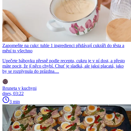
Zapomeňte na cukr: tuhle 1 ingredienci přidávají cukráři do těsta a
mění to všechno
Upečete bábovku přesně podle receptu, cukru je v ní dost, a přesto
máte pocit, že jí něco chybí. Chuť je sladká, ale jaksi placatá, jako
by se rozplynula do prázdna....
Bruneta v kuchyni
dnes, 03:22
3 min