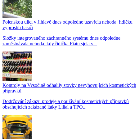
Polenskou ulici v Jihlavě dnes odpoledne uzavřela nehoda, řidičku
vyprostili hasiči
Složky integrovaného záchranného systému dnes odpoledne
zaměstnávala nehoda, kdy řidička Fiatu sjela v...
Kontroly na Vysočině odhalily stovky nevyhovujících kosmetických
přípravků
Dodržování zákazu prodeje a používání kosmetických přípravků
obsahujících zakázané látky Lilial a TPO...