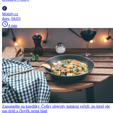
Mobify.cz
dnes, 04:03
4 min
Zapomeňte na knedlíky. Češky objevily italskou večeři, po které jde
pas dolů a člověk nemá hlad