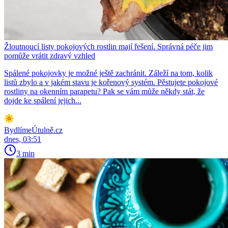
Žloutnoucí listy pokojových rostlin mají řešení. Správná péče jim
pomůže vrátit zdravý vzhled
Spálené pokojovky je možné ještě zachránit. Záleží na tom, kolik
listů zbylo a v jakém stavu je kořenový systém. Pěstujete pokojové
rostliny na okenním parapetu? Pak se vám může někdy stát, že
dojde ke spálení jejich...
BydlímeÚtulně.cz
dnes, 03:51
3 min