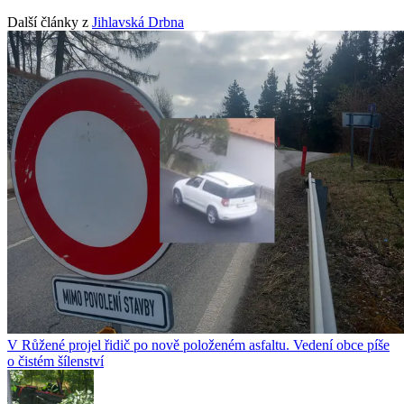
Další články z
Jihlavská Drbna
V Růžené projel řidič po nově položeném asfaltu. Vedení obce píše
o čistém šílenství