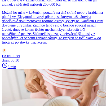
Za ČSSR byl v každé domácnosti. Dnes už se jich dochoval jen
zlomek a sběratelé nabízejí 200 000 Kč
Možná ho máte v koženém pouzdře na dně skříně nebo v krabici na
půdě i vy. Elegantní kovový přístroj, se kterým naši tátové a
dědečkové dokumentovali rodinné oslavy, výlety na Karlštejn i letní
dovolené u rybníka. Zatímco tehdy šlo o běžnou součást našich
životů, dnes se kolem těchto mechanických skvostů točí
neuvěřitelné peníze. Sběratelé jsou za ty nejvzácnější kousky z
padesátých let ochotni zaplatit částky, ze kterých se točí hlava – od
tisíců až po stovky tisíc korun.
FAJNTIP.cz
dnes, 03:30
3 min