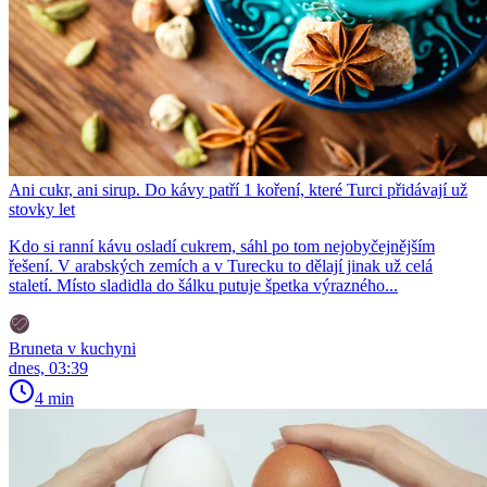
Ani cukr, ani sirup. Do kávy patří 1 koření, které Turci přidávají už
stovky let
Kdo si ranní kávu osladí cukrem, sáhl po tom nejobyčejnějším
řešení. V arabských zemích a v Turecku to dělají jinak už celá
staletí. Místo sladidla do šálku putuje špetka výrazného...
Bruneta v kuchyni
dnes, 03:39
4 min