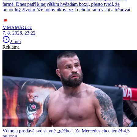
farmě. Dnes patří k největším hvězdám boxu, přesto tvrdí, že
pohodlný život může bojovníkovi vzít ochotu ráno vstát a trénovat.
MMAMAG.cz
7. 8. 2026, 23:22
2 min
Reklama
Vémola prodává své slavné „géčko“. Za Mercedes chce téměř 4,5
milionu