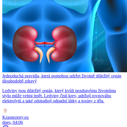
Jednoduchá pravidla, která pomohou udržet životně důležitý orgán
dlouhodobě zdravý
Ledviny jsou důležitý orgán, který kvůli nezdravému životnímu
stylu může velmi trpět. Ledviny čistí krev, udržují rovnováhu
elektrolytů a také odstraňují odpadní látky a toxiny z těla.
Krasnezeny.eu
dnes, 04:06