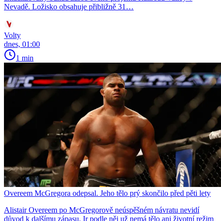
Nevadě. Ložisko obsahuje přibližně 31…
Volty
dnes, 01:00
1 min
Overeem McGregora odepsal. Jeho tělo prý skončilo před pěti lety
Alistair Overeem po McGregorově neúspěšném návratu nevidí
důvod k dalšímu zápasu. Ir podle něj už nemá tělo ani životní režim