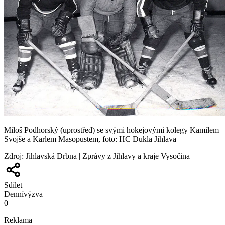
Miloš Podhorský (uprostřed) se svými hokejovými kolegy Kamilem
Svojše a Karlem Masopustem, foto: HC Dukla Jihlava
Zdroj
:
Jihlavská Drbna | Zprávy z Jihlavy a kraje Vysočina
Sdílet
Denní
výzva
0
Reklama