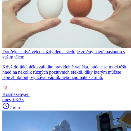
Dopřejte si dvě vejce každý den a sledujte změny, které nastanou s
vaším tělem
Když do jídelníčku zařadíte pravidelně vajíčka, budete se moci těšit
hned na několik různých pozitivních efektů, díky kterým můžete
lépe zhubnout, využívat vápník nebo zpomalit stárnutí.
Krasnezeny.eu
dnes, 03:33
2 min