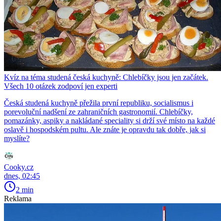
Kvíz na téma studená česká kuchyně: Chlebíčky jsou jen začátek.
Všech 10 otázek zodpoví jen experti
Česká studená kuchyně přežila první republiku, socialismus i
porevoluční nadšení ze zahraničních gastronomií. Chlebíčky,
pomazánky, aspiky a nakládané speciality si drží své místo na každé
oslavě i hospodském pultu. Ale znáte je opravdu tak dobře, jak si
myslíte?
Cooky.cz
dnes, 02:45
2 min
Reklama