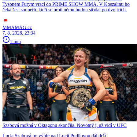
Tysonem Furym vrací do PRIME SHOW MMA. V Koszalinu ho
čeká šest soupeřů, kteří se proti němu budou střídat po dvojicích.
MMAMAG.cz
7. 8. 2026, 23:34
1 min
Szabová možná v Oktagonu skončila. Novotný ji už vidí v UFC
Lucia Szabová po výhře nad Lucií Pudilovou dál drží