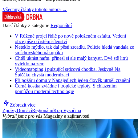
Všechny články tohoto autora →
Další články z kategorie
Regionální
V Růžené projel řidič po nově položeném asfaltu. Vedení
obce píše o čistém šílenství
Neteklo mýdlo, tak dal pěstí zrcadlu. Policie hledá vandala ze
smíchovského nákupáku
Chtěl ukrást naftu, přinesl si ale malý kanystr. Dvě stě litrů
vyteklo na zem
Videomapping i pulzující srdcová chodba. Jeskyně Na
Špičáku chystá modernizaci
Při požáru domu v Napajedlech jeden člověk utrpěl zranění
Černá kostka zvládne i tropické teploty. S chlazením
pomůžou moderní technologie
Zobrazit více
Zprávy
Domácí
Regionální
Kraj Vysočina
Vybrali jsme pro vás
Magazíny a zajímavosti