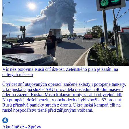
Víc než polovina Rusů cítí úzkost. Zelenského plán je zasáhl na
citlivých místech
Čtyřicet dní utajovaných operací, zničené sklady i potopené tankery.
Ukrajinská tajná služba SBU prováděla posledních 40 dní masivní
úder na zázemí Ruska. Místo kolapsu fronty zasáhla obyčejné lidi:
Na pumpách došel benzin, v obchodech chybí zboží a 57 procent
Rusů přiznává panický strach z dronů. Ukrajinská kampaň cílí na
ruské hospodářství těsně před zářijovými volbami.
Aktuálně.cz - Zprávy