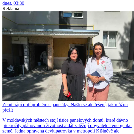
dnes, 03:30
Reklama
Zemi trápí obří problém s paneláky. Našlo se ale řešení, jak můžou
přežít
V moldavských městech stojí tisíce panelových domů, které dávno
překročily plánovanou životnost a dál zatěžují obyvatele i energetiku
země. Jedna opravená devítipatrovka v metropoli Kišiněvě ale