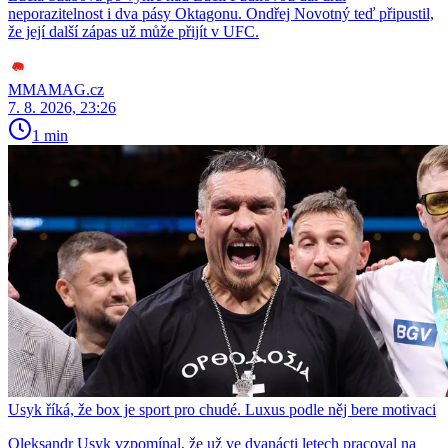
neporazitelnost i dva pásy Oktagonu. Ondřej Novotný teď připustil,
že její další zápas už může přijít v UFC.
MMAMAG.cz
7. 8. 2026, 23:26
1 min
Usyk říká, že box je sport pro chudé. Luxus podle něj bere motivaci
Oleksandr Usyk vzpomínal, že už ve dvanácti letech pracoval na