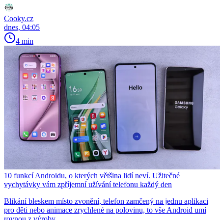
Cooky.cz
dnes, 04:05
4 min
10 funkcí Androidu, o kterých většina lidí neví. Užitečné
vychytávky vám zpříjemní užívání telefonu každý den
Blikání bleskem místo zvonění, telefon zamčený na jednu aplikaci
pro děti nebo animace zrychlené na polovinu, to vše Android umí
rovnou z výroby.