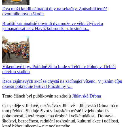
Dva muži kradli náhradní díly na sekačky. Způsobili téměř
dvoumilionovou škodu
Brodští kriminalisté obvinili dva muže ve věku čtyřicet a
jednapadesát let z Havlíčkobrodska z trestného...
Víkendové tipy: Pořádně žít to bude v Telči i v Polné, v Třebíči
otevřou stadion
Řada zajímavých akcí se chystá na začínající víkend. V jižním cípu
okresu pokračuje festival Prázdniny v...
Tento článek byl publikován ze zdrojů
Jihlavská Drbna
Co se děje v Jihlavě, nezůstává v Jihlavě – Jihlavská Drbna má o
tom přehled. Sleduje život v krajském městě i v jeho okolí s
pohotovostí, která reaguje na drobné i velké události. Doprava,
školství, bezpečnost, radniční rozhodnutí, kulturní akce i události,
které hýbou ulicemi – nic podstatného...