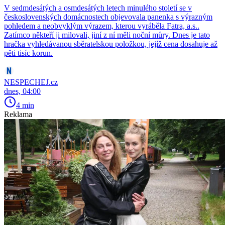
V sedmdesátých a osmdesátých letech minulého století se v
československých domácnostech objevovala panenka s výrazným
pohledem a neobvyklým výrazem, kterou vyráběla Fatra, a.s..
Zatímco někteří ji milovali, jiní z ní měli noční můry. Dnes je tato
hračka vyhledávanou sběratelskou položkou, jejíž cena dosahuje až
pěti tisíc korun.
NESPECHEJ.cz
dnes, 04:00
4 min
Reklama