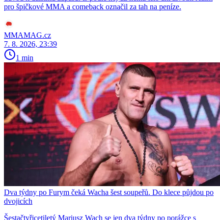
pro špičkové MMA a comeback označil za tah na peníze.
MMAMAG.cz
7. 8. 2026, 23:39
1 min
Dva týdny po Furym čeká Wacha šest soupeřů. Do klece půjdou po
dvojicích
Šestačtyřicetiletý Mariusz Wach se jen dva týdny po porážce s