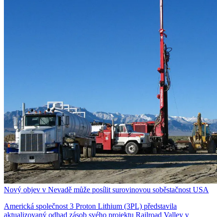
Nový objev v Nevadě může posílit surovinovou soběstačnost USA
Americká společnost 3 Proton Lithium (3PL) představila
aktualizovaný odhad zásob svého projektu Railroad Valley v