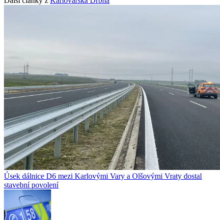
Další články z
Karlovarská Drbna
Úsek dálnice D6 mezi Karlovými Vary a Olšovými Vraty dostal
stavební povolení