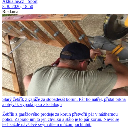
Aktuálně.cz - Sport
8. 8. 2026, 18:50
Reklama
Starý žebřík z garáže za stopadesát korun. Pár ho natřel, přidal prkna
a obývák vypadá jako z katalogu
Žebřík z garážového prodeje za korun přetvořil pár v nádhernou
polici. Zabralo jim to jen chvilku a stálo je to pár korun. Navíc se
teď každé návštěvě svým dílem můžou pochlubit.