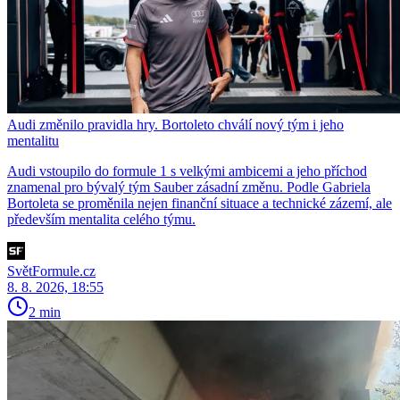
Audi změnilo pravidla hry. Bortoleto chválí nový tým i jeho
mentalitu
Audi vstoupilo do formule 1 s velkými ambicemi a jeho příchod
znamenal pro bývalý tým Sauber zásadní změnu. Podle Gabriela
Bortoleta se proměnila nejen finanční situace a technické zázemí, ale
především mentalita celého týmu.
SvětFormule.cz
8. 8. 2026, 18:55
2 min