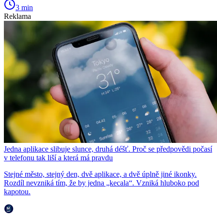
3 min
Reklama
Jedna aplikace slibuje slunce, druhá déšť. Proč se předpovědi počasí
v telefonu tak liší a která má pravdu
Stejné město, stejný den, dvě aplikace, a dvě úplně jiné ikonky.
Rozdíl nevzniká tím, že by jedna „kecala“. Vzniká hluboko pod
kapotou.