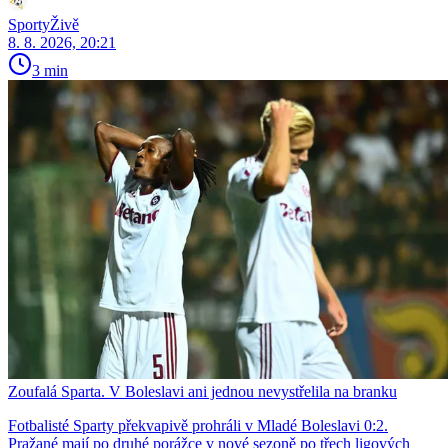
SportyŽivě
8. 8. 2026, 20:21
3 min
Zoufalá Sparta. V Boleslavi ani jednou nevystřelila na branku
Fotbalisté Sparty překvapivě prohráli v Mladé Boleslavi 0:2.
Pražané mají po druhé porážce v nové sezoně po třech ligových