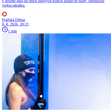
v sezoně mají po třech ligových kolech pouze tři body. Středočeši
vedou tabulku.
Pražská Drbna
8. 8. 2026, 20:15
1 min