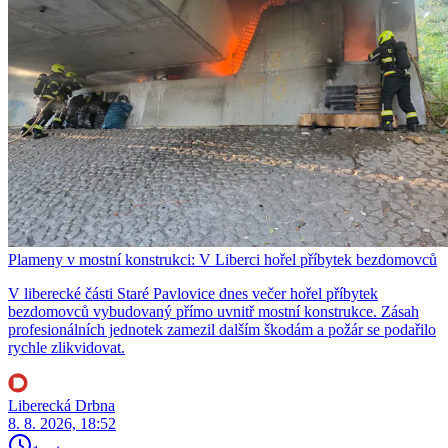
Plameny v mostní konstrukci: V Liberci hořel příbytek bezdomovců
V liberecké části Staré Pavlovice dnes večer hořel příbytek
bezdomovců vybudovaný přímo uvnitř mostní konstrukce. Zásah
profesionálních jednotek zamezil dalším škodám a požár se podařilo
rychle zlikvidovat.
Liberecká Drbna
8. 8. 2026, 18:52