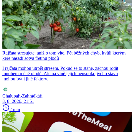
Rajčata stresujete, aniž o tom víte. Pět běžných chyb, kvůli kterým
keře nasadí sotva třetinu plodů
I rajčata mohou utrpět stresem. Pokud se to stane, začnou rodit
mnohem méně plodů. Ale na vině jejich neuspokojivého stavu
mohou být i jiné faktory.
Chalupáři-Zahrádkáři
8. 8. 2026, 21:51
2 min