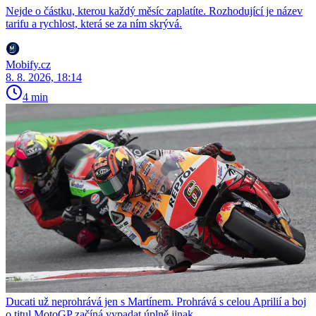
Nejde o částku, kterou každý měsíc zaplatíte. Rozhodující je název
tarifu a rychlost, která se za ním skrývá.
Mobify.cz
8. 8. 2026, 18:14
4 min
Ducati už neprohrává jen s Martínem. Prohrává s celou Aprilií a boj
o titul MotoGP začíná vypadat úplně jinak