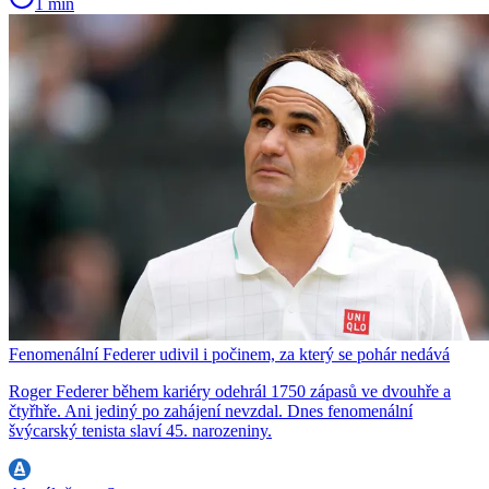
1 min
Fenomenální Federer udivil i počinem, za který se pohár nedává
Roger Federer během kariéry odehrál 1750 zápasů ve dvouhře a
čtyřhře. Ani jediný po zahájení nevzdal. Dnes fenomenální
švýcarský tenista slaví 45. narozeniny.