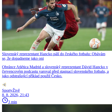
Slovenský reprezentant Hancko pálí do českého fotbalu: Obávám
se, že dopadneme jako oni
Obránce Atlética Madrid a slovenský reprezentant Dávid Hancko v
červencovém podcastu varoval před stagnací slovenského fotbalu, a
jako odstrašující příklad použil Česko.
SportyŽivě
8. 8. 2026, 21:43
3 min