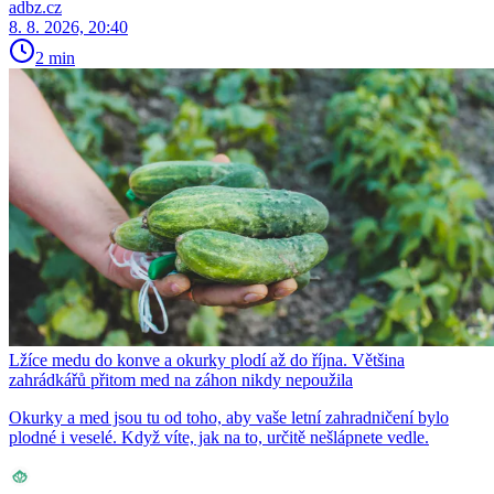
adbz.cz
8. 8. 2026, 20:40
2 min
Lžíce medu do konve a okurky plodí až do října. Většina
zahrádkářů přitom med na záhon nikdy nepoužila
Okurky a med jsou tu od toho, aby vaše letní zahradničení bylo
plodné i veselé. Když víte, jak na to, určitě nešlápnete vedle.