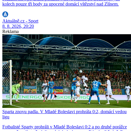
kolech pouze tři body za upocené domácí vítězství nad Zlínem.
Aktuálně.cz - Sport
8. 8. 2026, 20:20
Reklama
Sparta znovu padla. V Mladé Boleslavi prohrála 0:2, domácí vedou
ligu
Fotbalisté Sparty prohráli v Mladé Boleslavi 0:2 a po druhé porážce