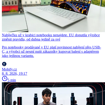
Nabíječku už v krabici notebooku nenajdete. EU donutila výrobce
změnit pravidla, od dubna jedině za své
Pro notebooky prodávané v EU platí povinnost nabíjení přes USB-
C, a výrobci už nesmí nutit zákazníky kupovat balení s adaptérem
jako jedinou variantu.
Mobify.cz
8. 8. 2026, 19:17
5 min