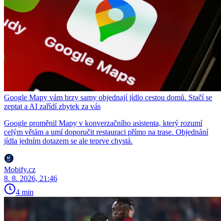
Google Mapy vám brzy samy objednají jídlo cestou domů. Stačí se
zeptat a AI zařídí zbytek za vás
Google proměnil Mapy v konverzačního asistenta, který rozumí
celým větám a umí doporučit restauraci přímo na trase. Objednání
jídla jedním dotazem se ale teprve chystá.
Mobify.cz
8. 8. 2026, 21:46
4 min