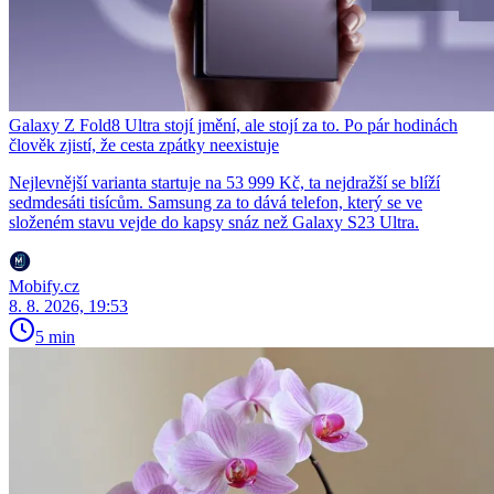
Galaxy Z Fold8 Ultra stojí jmění, ale stojí za to. Po pár hodinách
člověk zjistí, že cesta zpátky neexistuje
Nejlevnější varianta startuje na 53 999 Kč, ta nejdražší se blíží
sedmdesáti tisícům. Samsung za to dává telefon, který se ve
složeném stavu vejde do kapsy snáz než Galaxy S23 Ultra.
Mobify.cz
8. 8. 2026, 19:53
5 min