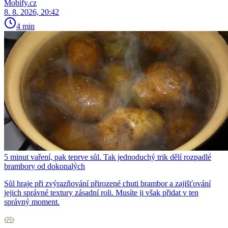
Mobify.cz
8. 8. 2026, 20:42
4 min
5 minut vaření, pak teprve sůl. Tak jednoduchý trik dělí rozpadlé
brambory od dokonalých
Sůl hraje při zvýrazňování přirozené chuti brambor a zajišťování
jejich správné textury zásadní roli. Musíte ji však přidat v ten
správný moment.