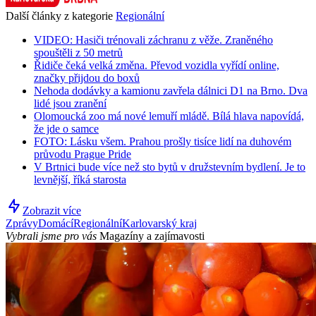
Další články z kategorie
Regionální
VIDEO: Hasiči trénovali záchranu z věže. Zraněného
spouštěli z 50 metrů
Řidiče čeká velká změna. Převod vozidla vyřídí online,
značky přijdou do boxů
Nehoda dodávky a kamionu zavřela dálnici D1 na Brno. Dva
lidé jsou zranění
Olomoucká zoo má nové lemuří mládě. Bílá hlava napovídá,
že jde o samce
FOTO: Lásku všem. Prahou prošly tisíce lidí na duhovém
průvodu Prague Pride
V Brtnici bude více než sto bytů v družstevním bydlení. Je to
levnější, říká starosta
Zobrazit více
Zprávy
Domácí
Regionální
Karlovarský kraj
Vybrali jsme pro vás
Magazíny a zajímavosti