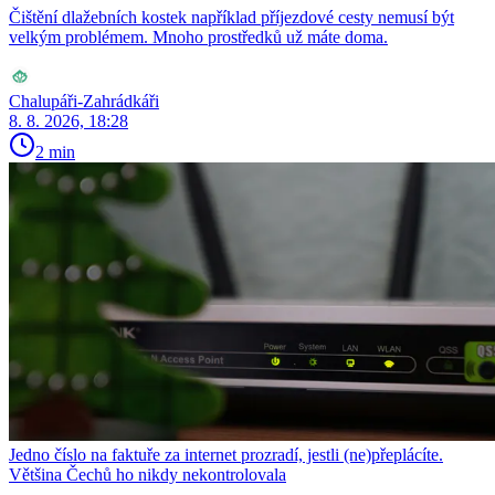
Čištění dlažebních kostek například příjezdové cesty nemusí být
velkým problémem. Mnoho prostředků už máte doma.
Chalupáři-Zahrádkáři
8. 8. 2026, 18:28
2 min
Jedno číslo na faktuře za internet prozradí, jestli (ne)přeplácíte.
Většina Čechů ho nikdy nekontrolovala