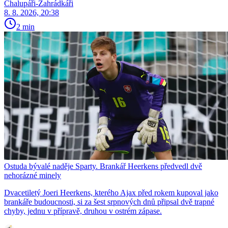
Chalupáři-Zahrádkáři
8. 8. 2026, 20:38
2 min
Ostuda bývalé naděje Sparty. Brankář Heerkens předvedl dvě
nehorázné minely
Dvacetiletý Joeri Heerkens, kterého Ajax před rokem kupoval jako
brankáře budoucnosti, si za šest srpnových dnů připsal dvě trapné
chyby, jednu v přípravě, druhou v ostrém zápase.