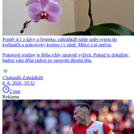
Poměr 4:1 z kávy a česneku: zahrádkáři tuhle směs sypou do
květináčů a pokojovky kvetou i v zimě. Mšice z ní utečou
Pokojové rostliny je třeba vždy správně vyživit. Pokud to dokážete,
budou vám dělat radost po opravdu dlouhá léta.
Chalupáři-Zahrádkáři
8. 8. 2026, 19:32
2 min
Reklama