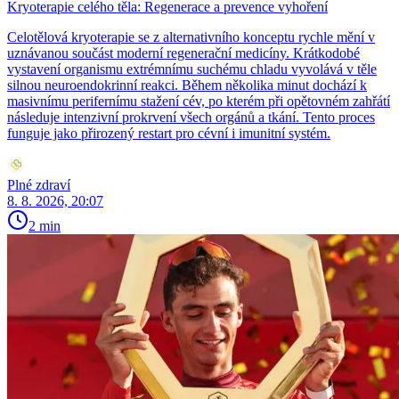
Kryoterapie celého těla: Regenerace a prevence vyhoření
Celotělová kryoterapie se z alternativního konceptu rychle mění v
uznávanou součást moderní regenerační medicíny. Krátkodobé
vystavení organismu extrémnímu suchému chladu vyvolává v těle
silnou neuroendokrinní reakci. Během několika minut dochází k
masivnímu perifernímu stažení cév, po kterém při opětovném zahřátí
následuje intenzivní prokrvení všech orgánů a tkání. Tento proces
funguje jako přirozený restart pro cévní i imunitní systém.
Plné zdraví
8. 8. 2026, 20:07
2 min