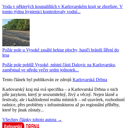
Voda v některých koupalištích v Karlovarském kraji se zhoršuje. V
tomto týdnu hygienici kontrolovaly vodní...
Požár pole u Vysoké zasáhl hektar plochy, hasiči bránili šíření do
lesa
Požár pole poblíž Vysoké, místní části Dalovic na Karlovarsku,
zaměstnal ve středu večer sedm jednotek...
Tento článek byl publikován ze zdrojů
Karlovarská Drbna
Karlovarský kraj má svá specifika – a Karlovarská Drbna o nich
píše jazykem, který je srozumitelný, živý a věcný. Nejen lázně a
festivaly, ale i každodenní realita místních – od uzavírek, rozhodnutí
radnice, přes problémy s infrastrukturou až po regionální příběhy,
které by jinak zůstaly...
Všechny články tohoto autora →