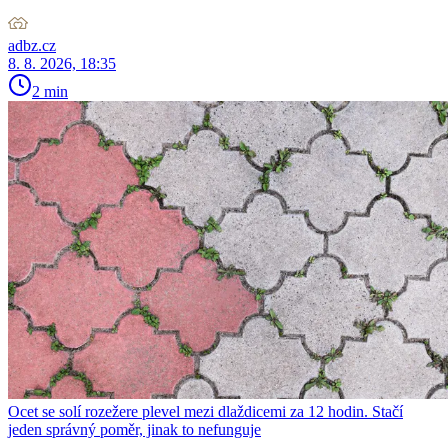
adbz.cz
8. 8. 2026, 18:35
2 min
Ocet se solí rozežere plevel mezi dlaždicemi za 12 hodin. Stačí
jeden správný poměr, jinak to nefunguje