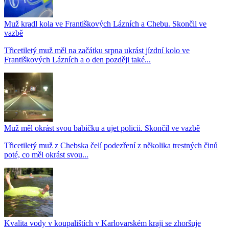
Muž kradl kola ve Františkových Lázních a Chebu. Skončil ve
vazbě
Třicetiletý muž měl na začátku srpna ukrást jízdní kolo ve
Františkových Lázních a o den později také...
Muž měl okrást svou babičku a ujet policii. Skončil ve vazbě
Třicetiletý muž z Chebska čelí podezření z několika trestných činů
poté, co měl okrást svou...
Kvalita vody v koupalištích v Karlovarském kraji se zhoršuje