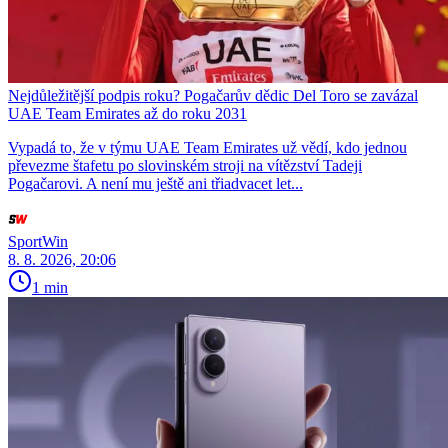
Nejdůležitější podpis roku? Pogačarův dědic Del Toro se zavázal
UAE Team Emirates až do roku 2031
Vypadá to, že v týmu UAE Team Emirates už vědí, kdo jednou
převezme štafetu po slovinském stroji na vítězství Tadeji
Pogačarovi. A není mu ještě ani třiadvacet let...
SportWin
8. 8. 2026, 20:06
1 min