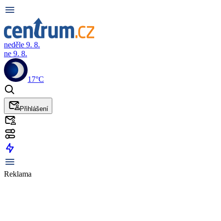
neděle 9. 8.
ne 9. 8.
17°C
Přihlášení
Reklama