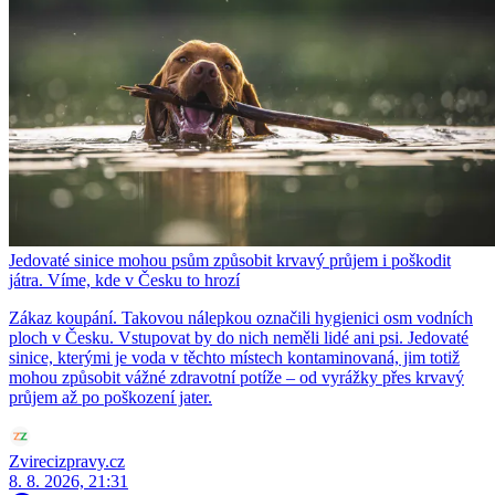
Jedovaté sinice mohou psům způsobit krvavý průjem i poškodit
játra. Víme, kde v Česku to hrozí
Zákaz koupání. Takovou nálepkou označili hygienici osm vodních
ploch v Česku. Vstupovat by do nich neměli lidé ani psi. Jedovaté
sinice, kterými je voda v těchto místech kontaminovaná, jim totiž
mohou způsobit vážné zdravotní potíže – od vyrážky přes krvavý
průjem až po poškození jater.
Zvirecizpravy.cz
8. 8. 2026, 21:31