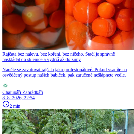
Rajčata bez nálevu, bez koření, bez ničeho. Stačí je správně
naskládat do sklenice a vydrží až do zimy
Naučte se zavařovat rajčata jako profesionálové. Pokud vsadíte na
osvědčený postup našich babiček, pak zaručeně nešlápnete vedle.
Chalupáři-Zahrádkáři
8. 8. 2026, 22:54
2 min