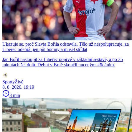
Ukazuje se, proč Slavia Bořila odstavila. Tělo už nespolupracuje, za
Liberec odehrál jen půl hodiny a musel střídat
Jan Bořil nastoupil za Liberec poprvé v základní sestavě, a po 35
minutách šel dolů. Debut v Brně skončil nuceným střídáním.
SportyŽivě
8. 8. 2026, 19:19
3 min