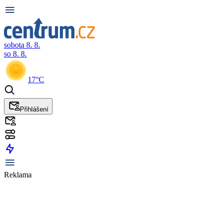
sobota 8. 8.
so 8. 8.
17°C
Přihlášení
Reklama