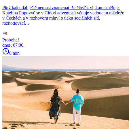
Plný kalendář ještě nemusí znamenat, že člověk ví, kam směřuje.
Kateřina Popovyč se v Církvi adventistů věnuje vedoucím mládeže
v Čechách a v rozhovoru mluví o tlaku sociálních sítí,
rozhodovací…
Proboha!
dnes, 07:00
8 min