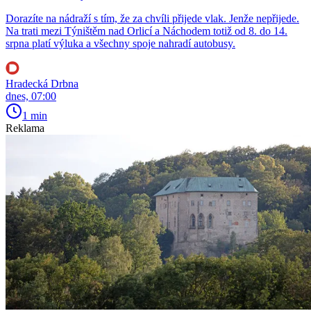
Dorazíte na nádraží s tím, že za chvíli přijede vlak. Jenže nepřijede.
Na trati mezi Týništěm nad Orlicí a Náchodem totiž od 8. do 14.
srpna platí výluka a všechny spoje nahradí autobusy.
Hradecká Drbna
dnes, 07:00
1 min
Reklama