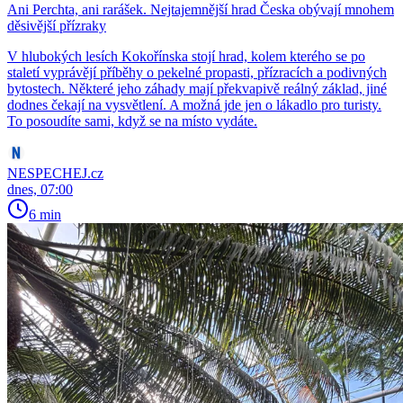
Ani Perchta, ani rarášek. Nejtajemnější hrad Česka obývají mnohem
děsivější přízraky
V hlubokých lesích Kokořínska stojí hrad, kolem kterého se po
staletí vyprávějí příběhy o pekelné propasti, přízracích a podivných
bytostech. Některé jeho záhady mají překvapivě reálný základ, jiné
dodnes čekají na vysvětlení. A možná jde jen o lákadlo pro turisty.
To posoudíte sami, když se na místo vydáte.
NESPECHEJ.cz
dnes, 07:00
6 min