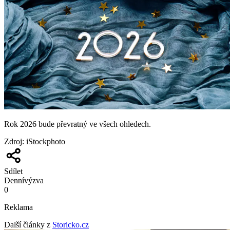
Rok 2026 bude převratný ve všech ohledech.
Zdroj
:
iStockphoto
Sdílet
Denní
výzva
0
Reklama
Další články z
Storicko.cz