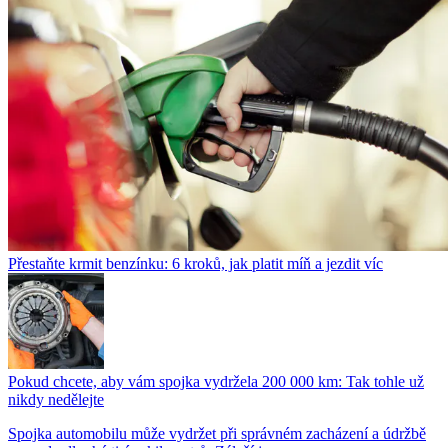
Přestaňte krmit benzínku: 6 kroků, jak platit míň a jezdit víc
Pokud chcete, aby vám spojka vydržela 200 000 km: Tak tohle už
nikdy nedělejte
Spojka automobilu může vydržet při správném zacházení a údržbě