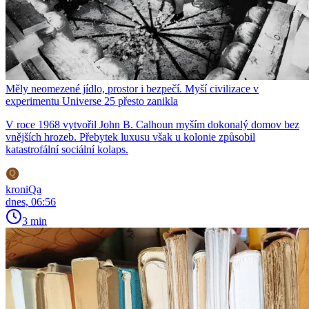
Měly neomezené jídlo, prostor i bezpečí. Myší civilizace v
experimentu Universe 25 přesto zanikla
V roce 1968 vytvořil John B. Calhoun myším dokonalý domov bez
vnějších hrozeb. Přebytek luxusu však u kolonie způsobil
katastrofální sociální kolaps.
kroniQa
dnes, 06:56
3 min