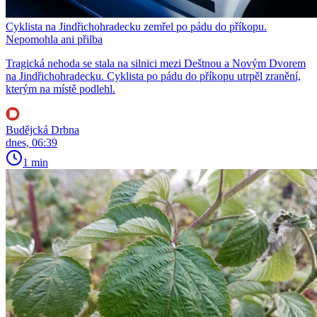
Cyklista na Jindřichohradecku zemřel po pádu do příkopu.
Nepomohla ani přilba
Tragická nehoda se stala na silnici mezi Deštnou a Novým Dvorem
na Jindřichohradecku. Cyklista po pádu do příkopu utrpěl zranění,
kterým na místě podlehl.
Budějcká Drbna
dnes, 06:39
1 min