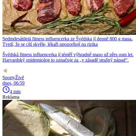
Sedmdesátiletá fitness influencerka ze Švédska jí denně 800 g masa.
Tvrdí, že se cítí skvěle, lékaři upozorňují na rizika
Švédská fitness influencerka jí téměř výhradně maso už přes osm let.
Harvardský epidemiolog to označuje za „v zásadě strašný nápad“.
SportyŽivě
dnes, 06:59
4 min
Reklama