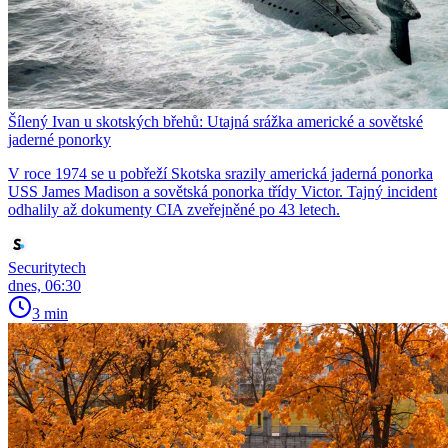
Šílený Ivan u skotských břehů: Utajná srážka americké a sovětské
jaderné ponorky
V roce 1974 se u pobřeží Skotska srazily americká jaderná ponorka
USS James Madison a sovětská ponorka třídy Victor. Tajný incident
odhalily až dokumenty CIA zveřejněné po 43 letech.
Securitytech
dnes, 06:30
3 min