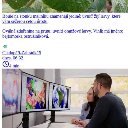
Boule na stonku maliníku znamenají jediné: uvnitř žijí larvy, které
vám sežerou celou úrodu
Oválná zduřenina na prutu, uvnitř oranžové larvy. Viník má jméno:
bejlomorka ostružiníková.
Chalupáři-Zahrádkáři
dnes, 06:32
4 min