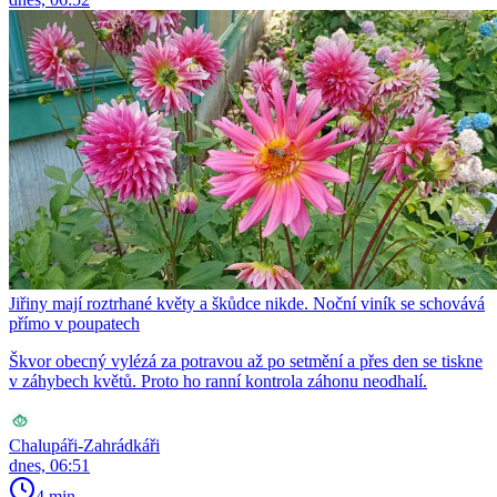
Jiřiny mají roztrhané květy a škůdce nikde. Noční viník se schovává
přímo v poupatech
Škvor obecný vylézá za potravou až po setmění a přes den se tiskne
v záhybech květů. Proto ho ranní kontrola záhonu neodhalí.
Chalupáři-Zahrádkáři
dnes, 06:51
4 min