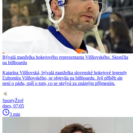
Bývalá manželka hokejového reprezentanta Višňovského. Skončila
na billboardu
Katarína Višňovská, bývalá manželka slovenské hokejové legendy
Ľubomíra Višňovského, se objevila na billboardu. Její příběh ale
není o pádu, spíš o tom, co se skrývá za známým příjmením.
SportyŽivě
dnes, 07:05
3 min