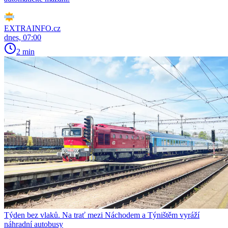
EXTRAINFO.cz
dnes, 07:00
2 min
Týden bez vlaků. Na trať mezi Náchodem a Týništěm vyráží
náhradní autobusy