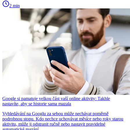
2 min
Google si pamatuje velkou část vaší online aktivity: Takhle
nastavíte, aby se historie sama mazala
Vyhledávání na Googlu za sebou může nechávat poměrně
podrobnou stopu. Kdo nechce uchovávat měsíce nebo roky starou
aktivitu, může ji odstranit ručně nebo nastavit pravidelné
automatické mazání.