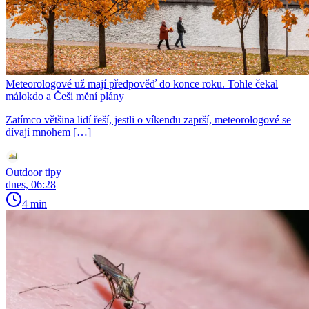
Meteorologové už mají předpověď do konce roku. Tohle čekal
málokdo a Češi mění plány
Zatímco většina lidí řeší, jestli o víkendu zaprší, meteorologové se
dívají mnohem […]
Outdoor tipy
dnes, 06:28
4 min