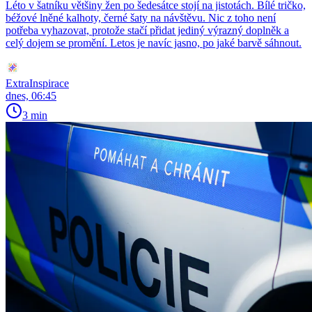
Léto v šatníku většiny žen po šedesátce stojí na jistotách. Bílé tričko,
béžové lněné kalhoty, černé šaty na návštěvu. Nic z toho není
potřeba vyhazovat, protože stačí přidat jediný výrazný doplněk a
celý dojem se promění. Letos je navíc jasno, po jaké barvě sáhnout.
ExtraInspirace
dnes, 06:45
3 min