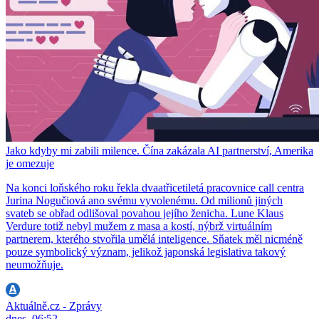
Jako kdyby mi zabili milence. Čína zakázala AI partnerství, Amerika
je omezuje
Na konci loňského roku řekla dvaatřicetiletá pracovnice call centra
Jurina Nogučiová ano svému vyvolenému. Od milionů jiných
svateb se obřad odlišoval povahou jejího ženicha. Lune Klaus
Verdure totiž nebyl mužem z masa a kostí, nýbrž virtuálním
partnerem, kterého stvořila umělá inteligence. Sňatek měl nicméně
pouze symbolický význam, jelikož japonská legislativa takový
neumožňuje.
Aktuálně.cz - Zprávy
dnes, 06:52