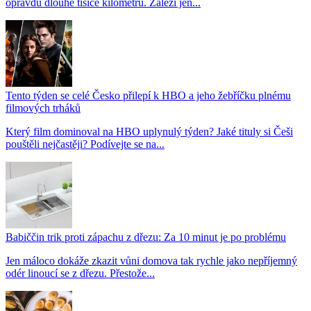
opravdu dlouhé tisíce kilometrů. Záleží jen...
Tento týden se celé Česko přilepí k HBO a jeho žebříčku plnému
filmových trháků
Který film dominoval na HBO uplynulý týden? Jaké tituly si Češi
pouštěli nejčastěji? Podívejte se na...
Babiččin trik proti zápachu z dřezu: Za 10 minut je po problému
Jen máloco dokáže zkazit vůni domova tak rychle jako nepříjemný
odér linoucí se z dřezu. Přestože...