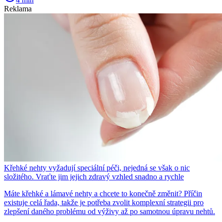
Reklama
Křehké nehty vyžadují speciální péči, nejedná se však o nic
složitého. Vraťte jim jejich zdravý vzhled snadno a rychle
Máte křehké a lámavé nehty a chcete to konečně změnit? Příčin
existuje celá řada, takže je potřeba zvolit komplexní strategii pro
zlepšení daného problému od výživy až po samotnou úpravu nehtů.