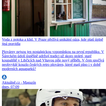
Voda z potoka a klid. V Praze přežívá unikátní oáza, kde platí úplně
jiná pravidla
Plovárny nejsou jen nostalgickou vzpomínkou na první republiku. V
Šáreckém údolí úspěšně udržují tradici už skoro století, staré
koupaliště v Libčicích nad Vltavou píše nový příběh. V čem spočívá
neobvyklé kouzlo českých retro plováren, které mají plno i v době
moderních aquaparků?
Aktuálně.cz - Magazín
dnes, 07:09