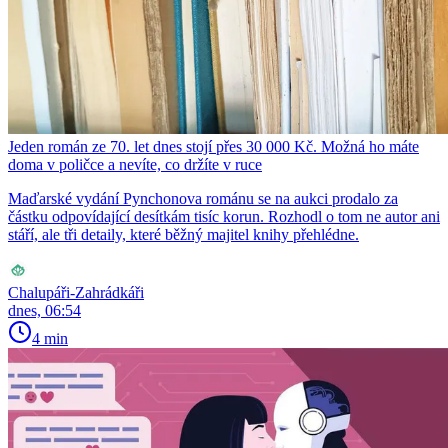
Jeden román ze 70. let dnes stojí přes 30 000 Kč. Možná ho máte
doma v poličce a nevíte, co držíte v ruce
Maďarské vydání Pynchonova románu se na aukci prodalo za
částku odpovídající desítkám tisíc korun. Rozhodl o tom ne autor ani
stáří, ale tři detaily, které běžný majitel knihy přehlédne.
Chalupáři-Zahrádkáři
dnes, 06:54
4 min