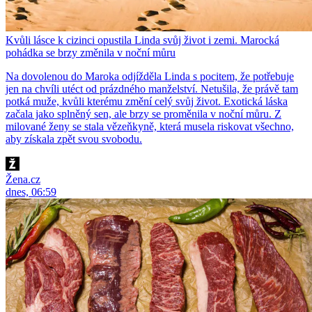
Kvůli lásce k cizinci opustila Linda svůj život i zemi. Marocká
pohádka se brzy změnila v noční můru
Na dovolenou do Maroka odjížděla Linda s pocitem, že potřebuje
jen na chvíli utéct od prázdného manželství. Netušila, že právě tam
potká muže, kvůli kterému změní celý svůj život. Exotická láska
začala jako splněný sen, ale brzy se proměnila v noční můru. Z
milované ženy se stala vězeňkyně, která musela riskovat všechno,
aby získala zpět svou svobodu.
Žena.cz
dnes, 06:59