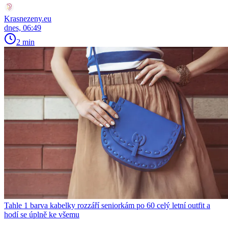
Krasnezeny.eu
dnes, 06:49
2 min
Tahle 1 barva kabelky rozzáří seniorkám po 60 celý letní outfit a
hodí se úplně ke všemu