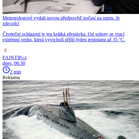
Meteorologové vydali novou předpověď počasí na srpen. Je
zdrcující
Čtvrteční ochlazení je jen krátká přestávka. Od soboty se vrací
extrémní vedra, která vyvrcholí příští týden teplotami až 35 °C.
FAJNTIP.cz
dnes, 06:30
2 min
Reklama