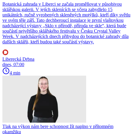
Botanická zahrada v Liberci se začala proměňovat v působivou
sklářskou galerii. V jejích sklenících se včera zabydlelo 15
unikátních, ručně vyrobených skleněných motýlků, kteří díky světlu
ve svém těle září. Tato dechberoucí instalace je první vlaštovkou
nadcházející výstavy „Sklo v přírodě, příroda ve skle“, která bude
součástí největšího sklářského festivalu v Česku Crystal Valley
Week. V nadcházejících dnech přibydou do botanické zahrady díla
dalších sklářů, kteří budou také součástí výstavy.
Liberecká Drbna
dnes, 07:00
4 min
Tlak na výkon nám bere schopnost žít naplno v přítomném
okamžiku