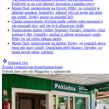
Podívejte se na svůj tibetský horoskop a tabulku mevy
Magie čísel, numerologie na červen: Pětky, ve vztazích je
důležité neutíkat. Sedmičky, některé věci už nejde dál držet
jen uvnitř. Trojky, pozor na prázdné řeči
Čínská numerologie: Hvězda podle vašeho roku narození o
vás prozradí více, než jste byli připraveni vědět
Numerologie duben vědmy Wargany Pavlíny: Jedničky čeká
zajímavý flirt, Osmičky, možná si užijete nezávazný vztah,
Pětky by od všeho někam utekly
Magie čísel, numerologie na duben: Trojky, ve vztazích slova
musí mít jasný záměr, Osmičkám přejí finance. Devítky, co
nemá pevné místo, odchází
Zobrazit více
Ženské centrum
Astrologie
Numerologie
Vybrali jsme pro vás
Magazíny a zajímavosti