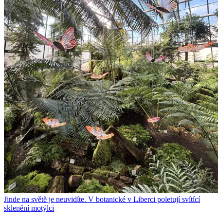
Jinde na světě je neuvidíte. V botanické v Liberci poletují svítící
sklenění motýlci