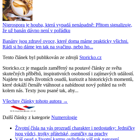
Nigrospora je houba, která vypadá nenápadně: Přitom signalizuje,
že už banán dávno není v pořádku
Banány jsou zdravé ovoce, které doma máme prakticky všichni.
Rádi si ho dáme jen tak na svačinu, nebo ho...
Tento článek byl publikován ze zdrojů
Storicko.cz
Storicko.cz je magazín zaměřený na poutavé články ze světa
skutečných příběhů, inspirativních osobností i zajímavých událostí.
Najdete tu směs životních osudů, kuriozit a historických momentů,
které dokáží čtenáře vtáhnout a nabídnout nový pohled na svět
kolem nás. Texty jsou psané tak, aby...
Všechny články tohoto autora →
Další články z kategorie
Numerologie
Životní čísla na vás prozradí charakter i nedostatky: Jedničky
jsou vůdci, trojky přátelské, osmičky na prachy
Váš osud a životní karmu ovlivňuje váš rok narození.