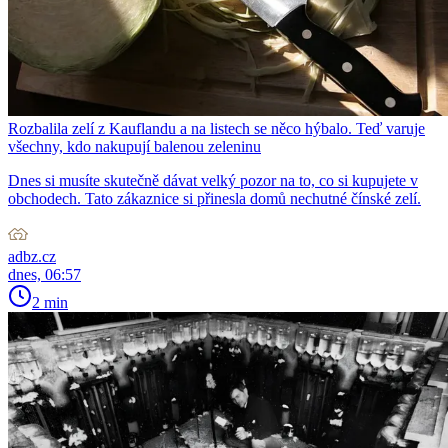
Rozbalila zelí z Kauflandu a na listech se něco hýbalo. Teď varuje
všechny, kdo nakupují balenou zeleninu
Dnes si musíte skutečně dávat velký pozor na to, co si kupujete v
obchodech. Tato zákaznice si přinesla domů nechutné čínské zelí.
adbz.cz
dnes, 06:57
2 min