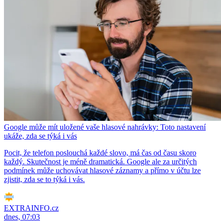
Google může mít uložené vaše hlasové nahrávky: Toto nastavení
ukáže, zda se týká i vás
Pocit, že telefon poslouchá každé slovo, má čas od času skoro
každý. Skutečnost je méně dramatická. Google ale za určitých
podmínek může uchovávat hlasové záznamy a přímo v účtu lze
zjistit, zda se to týká i vás.
EXTRAINFO.cz
dnes, 07:03