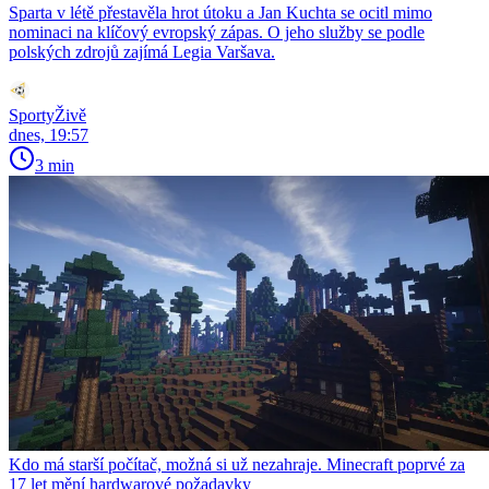
Sparta v létě přestavěla hrot útoku a Jan Kuchta se ocitl mimo
nominaci na klíčový evropský zápas. O jeho služby se podle
polských zdrojů zajímá Legia Varšava.
SportyŽivě
dnes, 19:57
3 min
Kdo má starší počítač, možná si už nezahraje. Minecraft poprvé za
17 let mění hardwarové požadavky