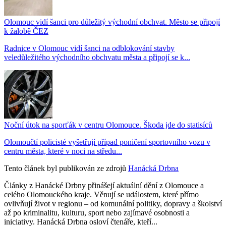
Olomouc vidí šanci pro důležitý východní obchvat. Město se připojí
k žalobě ČEZ
Radnice v Olomouc vidí šanci na odblokování stavby
veledůležitého východního obchvatu města a připojí se k...
Noční útok na sporťák v centru Olomouce. Škoda jde do statisíců
Olomoučtí policisté vyšetřují případ poničení sportovního vozu v
centru města, které v noci na středu...
Tento článek byl publikován ze zdrojů
Hanácká Drbna
Články z Hanácké Drbny přinášejí aktuální dění z Olomouce a
celého Olomouckého kraje. Věnují se událostem, které přímo
ovlivňují život v regionu – od komunální politiky, dopravy a školství
až po kriminalitu, kulturu, sport nebo zajímavé osobnosti a
iniciativy. Hanácká Drbna osloví čtenáře, kteří...