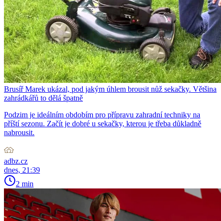
Brusíř Marek ukázal, pod jakým úhlem brousit nůž sekačky. Většina
zahrádkářů to dělá špatně
Podzim je ideálním obdobím pro přípravu zahradní techniky na
příští sezonu. Začít je dobré u sekačky, kterou je třeba důkladně
nabrousit.
adbz.cz
dnes, 21:39
2 min