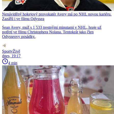
Nenáviděný hokejový provokatér Avery má po NHL novou kariéru.
Zazářil i ve filmu Odyssea
Sean Avery, muž s 1 533 trestnými minutami v NHL, hraje už
potřetí ve filmu Christophera Nolana. Tentokrát jako člen
Odysseovy posádky.
SportyŽivě
dnes, 19:17
4 min