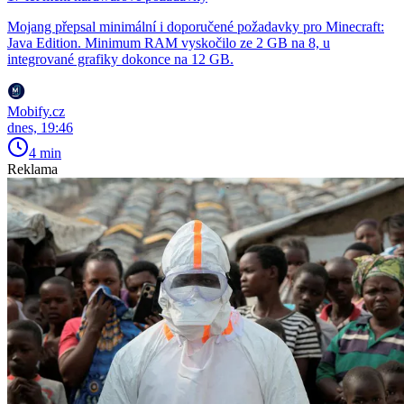
Mojang přepsal minimální i doporučené požadavky pro Minecraft:
Java Edition. Minimum RAM vyskočilo ze 2 GB na 8, u
integrované grafiky dokonce na 12 GB.
Mobify.cz
dnes, 19:46
4 min
Reklama