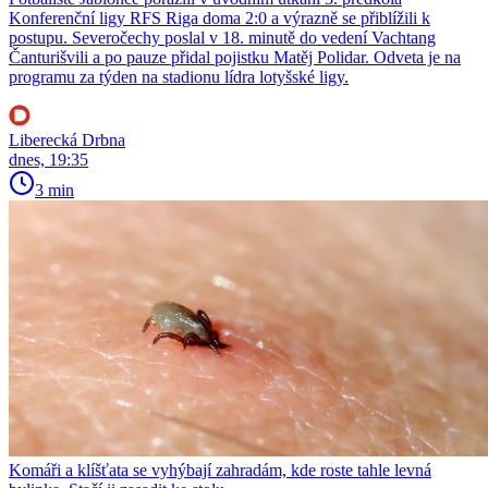
Konferenční ligy RFS Riga doma 2:0 a výrazně se přiblížili k
postupu. Severočechy poslal v 18. minutě do vedení Vachtang
Čanturišvili a po pauze přidal pojistku Matěj Polidar. Odveta je na
programu za týden na stadionu lídra lotyšské ligy.
Liberecká Drbna
dnes, 19:35
3 min
Komáři a klíšťata se vyhýbají zahradám, kde roste tahle levná