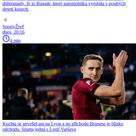
dohromady. Je to Bugatti, které automobilka vyrobila v pouhých
deseti kusech.
SportyŽivě
dnes, 20:16
4 min
Kuchta se nevešel ani na Lyon a po příchodu Brunese je blízko
odchodu. Sparta jedná s Legií Varšava