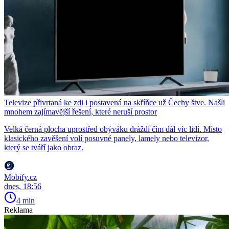
Televize přivrtaná ke zdi i postavená na skříňce už Čechy štve. Našli
mnohem zajímavější řešení, které neruší prostor
Velká černá plocha uprostřed obýváku dráždí čím dál víc lidí. Místo
klasického zavěšení volí posuvné panely, lamely nebo televizor,
který se tváří jako obraz.
Mobify.cz
dnes, 18:56
4 min
Reklama