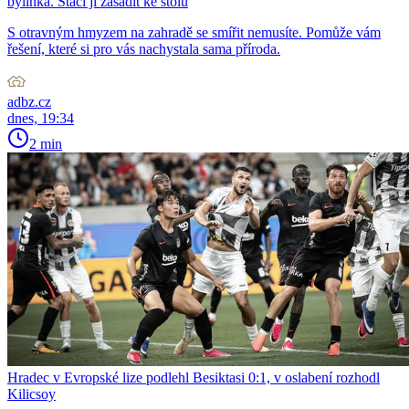
bylinka. Stačí ji zasadit ke stolu
S otravným hmyzem na zahradě se smířit nemusíte. Pomůže vám
řešení, které si pro vás nachystala sama příroda.
adbz.cz
dnes, 19:34
2 min
Hradec v Evropské lize podlehl Besiktasi 0:1, v oslabení rozhodl
Kilicsoy