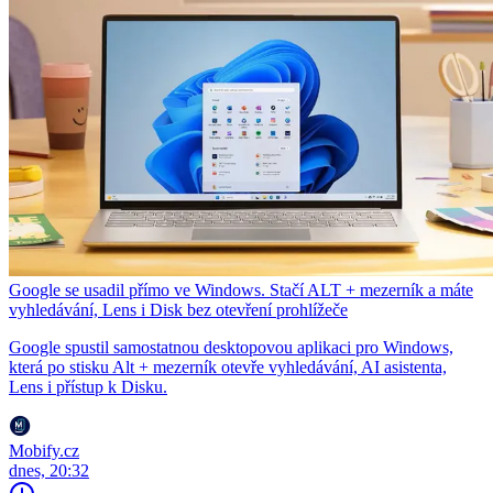
Google se usadil přímo ve Windows. Stačí ALT + mezerník a máte
vyhledávání, Lens i Disk bez otevření prohlížeče
Google spustil samostatnou desktopovou aplikaci pro Windows,
která po stisku Alt + mezerník otevře vyhledávání, AI asistenta,
Lens i přístup k Disku.
Mobify.cz
dnes, 20:32