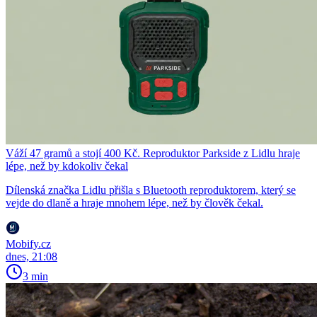
Váží 47 gramů a stojí 400 Kč. Reproduktor Parkside z Lidlu hraje
lépe, než by kdokoliv čekal
Dílenská značka Lidlu přišla s Bluetooth reproduktorem, který se
vejde do dlaně a hraje mnohem lépe, než by člověk čekal.
Mobify.cz
dnes, 21:08
3 min