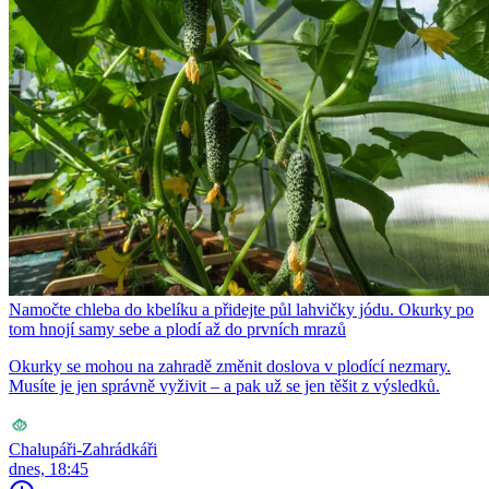
Namočte chleba do kbelíku a přidejte půl lahvičky jódu. Okurky po
tom hnojí samy sebe a plodí až do prvních mrazů
Okurky se mohou na zahradě změnit doslova v plodící nezmary.
Musíte je jen správně vyživit – a pak už se jen těšit z výsledků.
Chalupáři-Zahrádkáři
dnes, 18:45