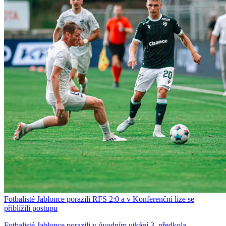
Fotbalisté Jablonce porazili RFS 2:0 a v Konferenční lize se
přiblížili postupu
Fotbalisté Jablonce porazili v úvodním utkání 3. předkola