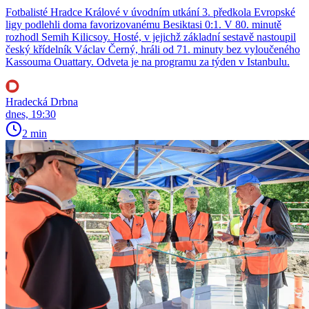
Fotbalisté Hradce Králové v úvodním utkání 3. předkola Evropské
ligy podlehli doma favorizovanému Besiktasi 0:1. V 80. minutě
rozhodl Semih Kilicsoy. Hosté, v jejichž základní sestavě nastoupil
český křídelník Václav Černý, hráli od 71. minuty bez vyloučeného
Kassouma Ouattary. Odveta je na programu za týden v Istanbulu.
Hradecká Drbna
dnes, 19:30
2 min