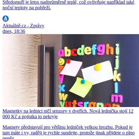
Středomoří je letos nadprůměrně teplé, což ovlivňuje například také
noční teploty na pobřeží.
Aktuálně.cz - Zprávy
dnes, 18:36
Magnetky na lednici ničí senzory v dveřích. Nová lednička stojí 12
000 Kč a pojistka to nekryje
Magnety představují pro většinu ledniček velkou hrozbu. Pokud je
tam máte i vy, raději je rychle sundejte, protože jinak přijdete o plno
peněz.