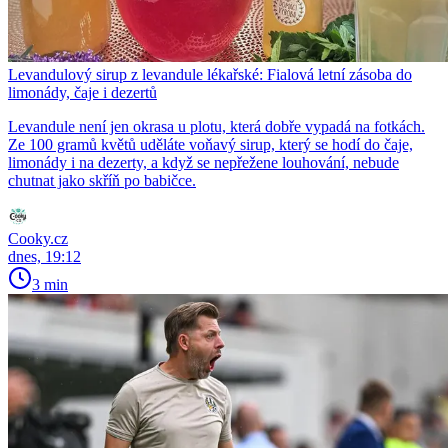
Levandulový sirup z levandule lékařské: Fialová letní zásoba do
limonády, čaje i dezertů
Levandule není jen okrasa u plotu, která dobře vypadá na fotkách.
Ze 100 gramů květů uděláte voňavý sirup, který se hodí do čaje,
limonády i na dezerty, a když se nepřežene louhování, nebude
chutnat jako skříň po babičce.
Cooky.cz
dnes, 19:12
3 min