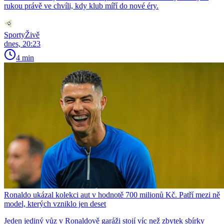
rukou právě ve chvíli, kdy klub míří do nové éry.
SportyŽivě
dnes, 20:23
4 min
Ronaldo ukázal kolekci aut v hodnotě 700 milionů Kč. Patří mezi ně
model, kterých vzniklo jen deset
Jeden jediný vůz v Ronaldově garáži stojí víc než zbytek sbírky