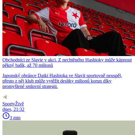
Obchodníci ze Slavie v akci. Z nechtěného Hashioky může kápnout
pěkný balík, až 70 milionů
Japonský obránce Daiki Hashioka ve Slavii sportovně neuspěl,
přesto z něj klub může vytěžit desítky milionů korun díky
promyšlené smluvní strategii.
SportyŽivě
dnes, 21:32
3 min