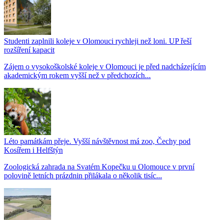
Studenti zaplnili koleje v Olomouci rychleji než loni. UP řeší
rozšíření kapacit
Zájem o vysokoškolské koleje v Olomouci je před nadcházejícím
akademickým rokem vyšší než v předchozích...
Léto památkám přeje. Vyšší návštěvnost má zoo, Čechy pod
Kosířem i Helfštýn
Zoologická zahrada na Svatém Kopečku u Olomouce v první
polovině letních prázdnin přilákala o několik tisíc...