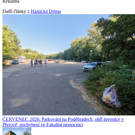
Reklama
Další články z
Hanácká Drbna
ČERVENEC 2026: Parkování na Poděbradech, obří investice v
Přerově, pochybení ve Fakultní nemocnici