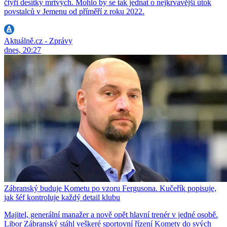
čtyři desítky mrtvých. Mohlo by se tak jednat o nejkrvavější útok
povstalců v Jemenu od příměří z roku 2022.
Aktuálně.cz - Zprávy
dnes, 20:27
Zábranský buduje Kometu po vzoru Fergusona. Kučeřík popisuje,
jak šéf kontroluje každý detail klubu
Majitel, generální manažer a nově opět hlavní trenér v jedné osobě.
Libor Zábranský stáhl veškeré sportovní řízení Komety do svých