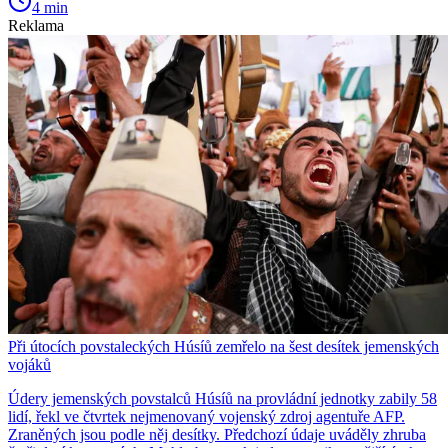
4 min
Reklama
Při útocích povstaleckých Húsíů zemřelo na šest desítek jemenských
vojáků
Údery jemenských povstalců Húsíů na provládní jednotky zabily 58
lidí, řekl ve čtvrtek nejmenovaný vojenský zdroj agentuře AFP.
Zraněných jsou podle něj desítky. Předchozí údaje uváděly zhruba