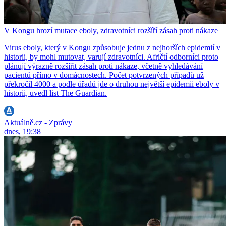
V Kongu hrozí mutace eboly, zdravotníci rozšíří zásah proti nákaze
Virus eboly, který v Kongu způsobuje jednu z nejhorších epidemií v
historii, by mohl mutovat, varují zdravotníci. Afričtí odborníci proto
plánují výrazně rozšířit zásah proti nákaze, včetně vyhledávání
pacientů přímo v domácnostech. Počet potvrzených případů už
překročil 4000 a podle úřadů jde o druhou největší epidemii eboly v
historii, uvedl list The Guardian.
Aktuálně.cz - Zprávy
dnes, 19:38