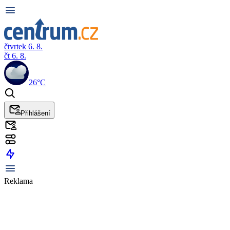
čtvrtek 6. 8.
čt 6. 8.
26°C
Přihlášení
Reklama