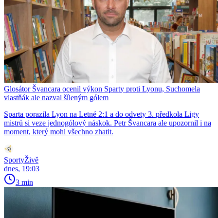
Glosátor Švancara ocenil výkon Sparty proti Lyonu, Suchomela
vlastňák ale nazval šíleným gólem
Sparta porazila Lyon na Letné 2:1 a do odvety 3. předkola Ligy
mistrů si veze jednogólový náskok. Petr Švancara ale upozornil i na
moment, který mohl všechno zhatit.
SportyŽivě
dnes, 19:03
3 min