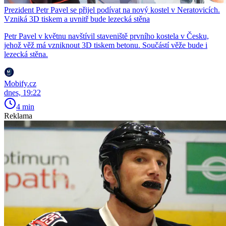
Prezident Petr Pavel se přijel podívat na nový kostel v Neratovicích.
Vzniká 3D tiskem a uvnitř bude lezecká stěna
Petr Pavel v květnu navštívil staveniště prvního kostela v Česku,
jehož věž má vzniknout 3D tiskem betonu. Součástí věže bude i
lezecká stěna.
Mobify.cz
dnes, 19:22
4 min
Reklama