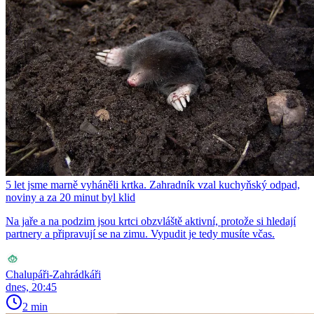
5 let jsme marně vyháněli krtka. Zahradník vzal kuchyňský odpad,
noviny a za 20 minut byl klid
Na jaře a na podzim jsou krtci obzvláště aktivní, protože si hledají
partnery a připravují se na zimu. Vypudit je tedy musíte včas.
Chalupáři-Zahrádkáři
dnes, 20:45
2 min