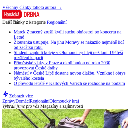
Všechny články tohoto autora →
Další články z kategorie
Regionální
Marek Ztracený zrušil kvůli suchu ohňostroj po koncertu na
Letné
Žloutenka ustupuje. Na jihu Moravy se nakazilo nejméně lidí
od začátku roku
Studenti zaplnili koleje v Olomouci rychleji než loni. UP řeší
rozšíření kapacit
Příměstské vlaky v Praze a okolí budou od roku 2030
provozovat České dráhy
Náměstí v České Lípě dostane novou dlažbu. Vznikne i obrys
bývalého kostela
O převodu letiště v Karlových Varech se rozhodne na podzim
Zobrazit více
Zprávy
Domácí
Regionální
Olomoucký kraj
Vybrali jsme pro vás
Magazíny a zajímavosti