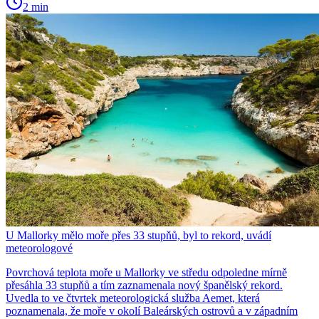
2 min
U Mallorky mělo moře přes 33 stupňů, byl to rekord, uvádí
meteorologové
Povrchová teplota moře u Mallorky ve středu odpoledne mírně
přesáhla 33 stupňů a tím zaznamenala nový španělský rekord.
Uvedla to ve čtvrtek meteorologická služba Aemet, která
poznamenala, že moře v okolí Baleárských ostrovů a v západním