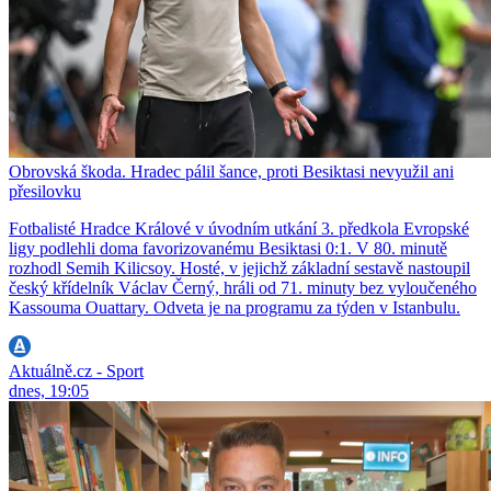
Obrovská škoda. Hradec pálil šance, proti Besiktasi nevyužil ani
přesilovku
Fotbalisté Hradce Králové v úvodním utkání 3. předkola Evropské
ligy podlehli doma favorizovanému Besiktasi 0:1. V 80. minutě
rozhodl Semih Kilicsoy. Hosté, v jejichž základní sestavě nastoupil
český křídelník Václav Černý, hráli od 71. minuty bez vyloučeného
Kassouma Ouattary. Odveta je na programu za týden v Istanbulu.
Aktuálně.cz - Sport
dnes, 19:05