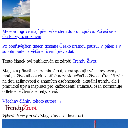
Meteorologové mají před víkendem dobrou zprávu: Počasí se v
Česku výrazně změní
Po bouřlivějších dnech dostane Česko krátkou pauzu. V pátek a v
sobotu bude na většině území převládat...
Tento článek byl publikován ze zdrojů
Trendy Život
Magazín přináší pestrý mix témat, která spojují svět showbyznysu,
módy a životního stylu s příběhy ze skutečného života. Čtenáři zde
najdou zajímavosti o známých osobnostech, aktuální trendy, ale i
praktické tipy a inspiraci pro každodenní situace.Obsah kombinuje
odlehčené čtení s tématy, která...
Všechny články tohoto autora →
Vybrali jsme pro vás
Magazíny a zajímavosti