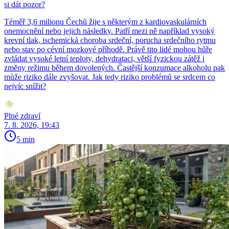
si dát pozor?
Téměř 3,6 milionu Čechů žije s některým z kardiovaskulárních
onemocnění nebo jejich následky. Patří mezi ně například vysoký
krevní tlak, ischemická choroba srdeční, porucha srdečního rytmu
nebo stav po cévní mozkové příhodě. Právě tito lidé mohou hůře
zvládat vysoké letní teploty, dehydrataci, větší fyzickou zátěž i
změny režimu během dovolených. Častější konzumace alkoholu pak
může riziko dále zvyšovat. Jak tedy riziko problémů se srdcem co
nejvíc snížit?
Plné zdraví
7. 8. 2026, 19:43
5 min