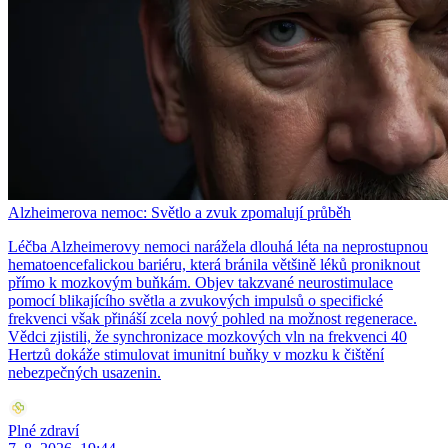
Alzheimerova nemoc: Světlo a zvuk zpomalují průběh
Léčba Alzheimerovy nemoci narážela dlouhá léta na neprostupnou
hematoencefalickou bariéru, která bránila většině léků proniknout
přímo k mozkovým buňkám. Objev takzvané neurostimulace
pomocí blikajícího světla a zvukových impulsů o specifické
frekvenci však přináší zcela nový pohled na možnost regenerace.
Vědci zjistili, že synchronizace mozkových vln na frekvenci 40
Hertzů dokáže stimulovat imunitní buňky v mozku k čištění
nebezpečných usazenin.
Plné zdraví