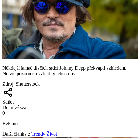
Někdejší lamač dívčích srdcí Johnny Depp překvapil vzhledem.
Nejvíc pozornosti vzbudily jeho zuby.
Zdroj
:
Shutterstock
Sdílet
Denní
výzva
0
Reklama
Další články z
Trendy Život