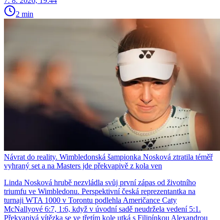
7. 8. 2026, 19:44
2 min
Návrat do reality. Wimbledonská šampionka Nosková ztratila téměř
vyhraný set a na Masters jde překvapivě z kola ven
Linda Nosková hrubě nezvládla svůj první zápas od životního
triumfu ve Wimbledonu. Perspektivní česká reprezentantka na
turnaji WTA 1000 v Torontu podlehla Američance Caty
McNallyové 6:7, 1:6, když v úvodní sadě neudržela vedení 5:1.
Překvapivá vítězka se ve třetím kole utká s Filipínkou Alexandrou