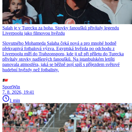
Salah je v Turecku za boha. Stovky fanoušků přivítaly legendu
Liverpoolu jako filmovou hvězdu
Slovutného Mohameda Salaha čeká nová a pro mnohé hodně
překvapivá fotbalová výzva. Egyptská hvězda po odchodu z
Liverpoolu míří do Trabzonsporu, kde ji už při příletu do Turecka
přivítaly stovky nadšených fanoušků. Na istanbulském letišti
panovala atmosféra, jaká se běžně pojí spíš s příjezdem světové
hudební hvězdy než fotbalisty.
SportWin
7. 8. 2026, 19:41
1 min