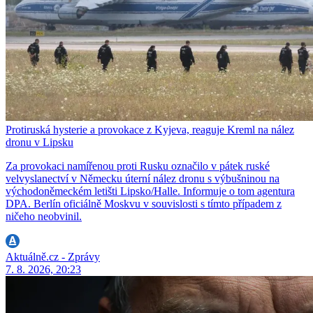
Protiruská hysterie a provokace z Kyjeva, reaguje Kreml na nález
dronu v Lipsku
Za provokaci namířenou proti Rusku označilo v pátek ruské
velvyslanectví v Německu úterní nález dronu s výbušninou na
východoněmeckém letišti Lipsko/Halle. Informuje o tom agentura
DPA. Berlín oficiálně Moskvu v souvislosti s tímto případem z
ničeho neobvinil.
Aktuálně.cz - Zprávy
7. 8. 2026, 20:23