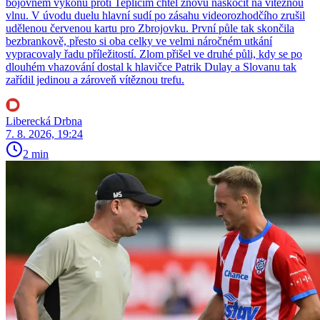
bojovném výkonu proti Teplicím chtěl znovu naskočit na vítěznou
vlnu. V úvodu duelu hlavní sudí po zásahu videorozhodčího zrušil
udělenou červenou kartu pro Zbrojovku. První půle tak skončila
bezbrankově, přesto si oba celky ve velmi náročném utkání
vypracovaly řadu příležitostí. Zlom přišel ve druhé půli, kdy se po
dlouhém vhazování dostal k hlavičce Patrik Dulay a Slovanu tak
zařídil jedinou a zároveň vítěznou trefu.
Liberecká Drbna
7. 8. 2026, 19:24
2 min