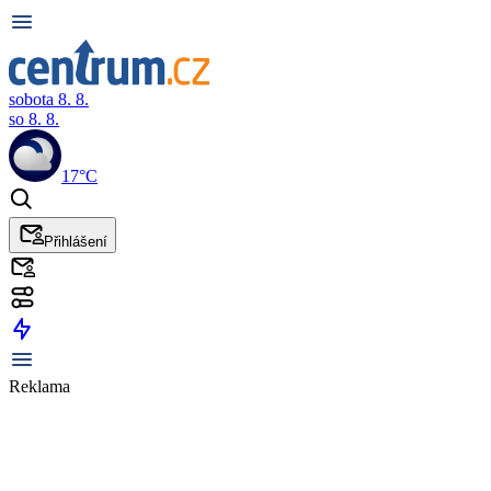
sobota 8. 8.
so 8. 8.
17°C
Přihlášení
Reklama