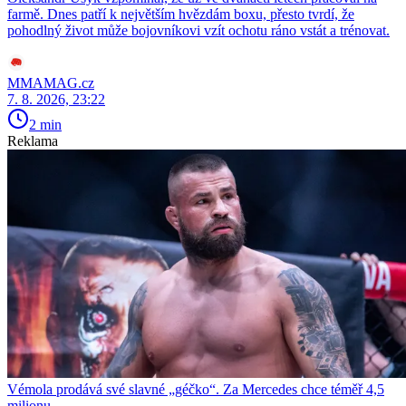
farmě. Dnes patří k největším hvězdám boxu, přesto tvrdí, že
pohodlný život může bojovníkovi vzít ochotu ráno vstát a trénovat.
MMAMAG.cz
7. 8. 2026, 23:22
2 min
Reklama
Vémola prodává své slavné „géčko“. Za Mercedes chce téměř 4,5
milionu