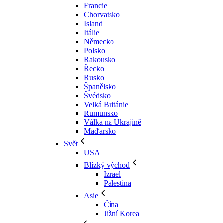
Francie
Chorvatsko
Island
Itálie
Německo
Polsko
Rakousko
Řecko
Rusko
Španělsko
Švédsko
Velká Británie
Rumunsko
Válka na Ukrajině
Maďarsko
Svět
USA
Blízký východ
Izrael
Palestina
Asie
Čína
Jižní Korea