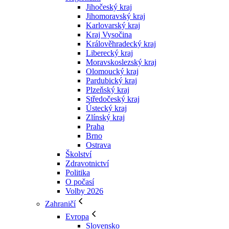
Jihočeský kraj
Jihomoravský kraj
Karlovarský kraj
Kraj Vysočina
Králověhradecký kraj
Liberecký kraj
Moravskoslezský kraj
Olomoucký kraj
Pardubický kraj
Plzeňský kraj
Středočeský kraj
Ústecký kraj
Zlínský kraj
Praha
Brno
Ostrava
Školství
Zdravotnictví
Politika
O počasí
Volby 2026
Zahraničí
Evropa
Slovensko