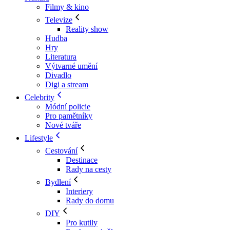
Filmy & kino
Televize
Reality show
Hudba
Hry
Literatura
Výtvarné umění
Divadlo
Digi a stream
Celebrity
Módní policie
Pro pamětníky
Nové tváře
Lifestyle
Cestování
Destinace
Rady na cesty
Bydlení
Interiery
Rady do domu
DIY
Pro kutily