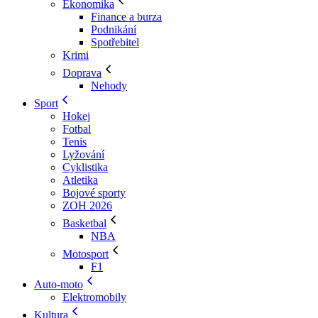
Ekonomika
Finance a burza
Podnikání
Spotřebitel
Krimi
Doprava
Nehody
Sport
Hokej
Fotbal
Tenis
Lyžování
Cyklistika
Atletika
Bojové sporty
ZOH 2026
Basketbal
NBA
Motosport
F1
Auto-moto
Elektromobily
Kultura