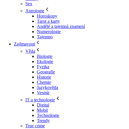
Sex
Astrologie
Horoskopy
Tarot a karty
Andělé a tajemná znamení
Numerologie
Tajemno
Zajímavosti
Věda
Biologie
Ekologie
Fyzika
Geografie
Historie
Chemie
Jazykověda
Vesmír
IT a technologie
Digital
Mobil
Technologie
Trendy
True crime