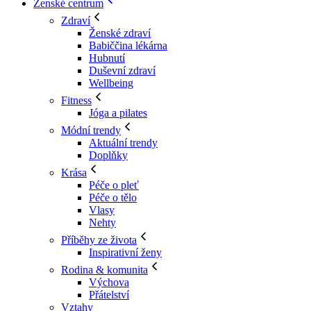
Ženské centrum
Zdraví
Ženské zdraví
Babiččina lékárna
Hubnutí
Duševní zdraví
Wellbeing
Fitness
Jóga a pilates
Módní trendy
Aktuální trendy
Doplňky
Krása
Péče o pleť
Péče o tělo
Vlasy
Nehty
Příběhy ze života
Inspirativní ženy
Rodina & komunita
Výchova
Přátelství
Vztahy