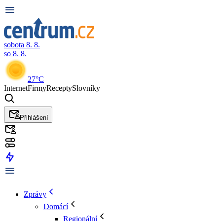
sobota 8. 8.
so 8. 8.
27°C
Internet
Firmy
Recepty
Slovníky
Přihlášení
Zprávy
Domácí
Regionální