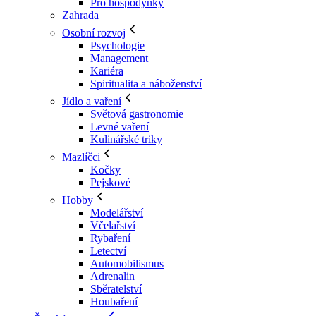
Pro hospodyňky
Zahrada
Osobní rozvoj
Psychologie
Management
Kariéra
Spiritualita a náboženství
Jídlo a vaření
Světová gastronomie
Levné vaření
Kulinářské triky
Mazlíčci
Kočky
Pejskové
Hobby
Modelářství
Včelařství
Rybaření
Letectví
Automobilismus
Adrenalin
Sběratelství
Houbaření