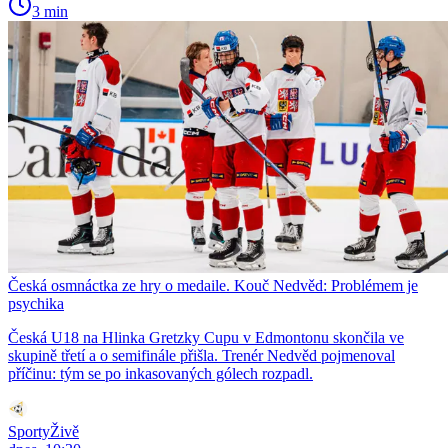
3 min
Česká osmnáctka ze hry o medaile. Kouč Nedvěd: Problémem je
psychika
Česká U18 na Hlinka Gretzky Cupu v Edmontonu skončila ve
skupině třetí a o semifinále přišla. Trenér Nedvěd pojmenoval
příčinu: tým se po inkasovaných gólech rozpadl.
SportyŽivě