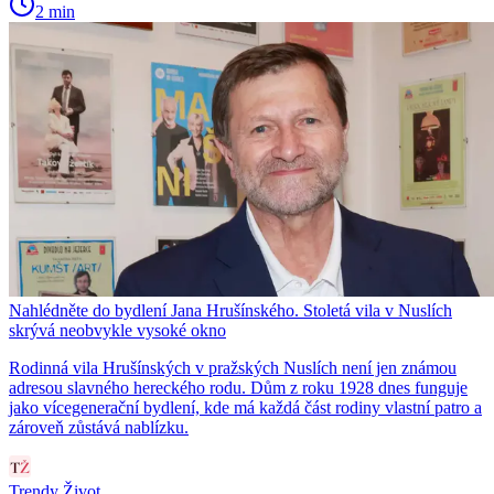
2 min
Nahlédněte do bydlení Jana Hrušínského. Stoletá vila v Nuslích
skrývá neobvykle vysoké okno
Rodinná vila Hrušínských v pražských Nuslích není jen známou
adresou slavného hereckého rodu. Dům z roku 1928 dnes funguje
jako vícegenerační bydlení, kde má každá část rodiny vlastní patro a
zároveň zůstává nablízku.
Trendy Život