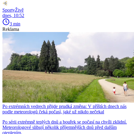
SportyŽivě
dnes, 10:52
3 min
Reklama
Po extrémních vedrech přijde prudká změna: V příštích dnech nás
podle meteorologů čeká počasí, jaké už nikdo nečekal
Po sérii extrémně teplých dnů a bouřek se počasí na chvíli zklidní.
Meteorologové slibují několik příjemnějších dnů před dalším
oteplením.