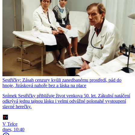
Sestřičky: Zásah cenzury kvůli zanedbanému prostředí, pád do
hnoje, Jirásková nahoře bez a láska na place
Snímek Sestřičky přibližuje život venkova 50. let. Zákulisí natáčení
odkrývá jednu tajnou lásku i velmi odvážné polonahé vystoupení
slavné herečky.
V Telce
dnes, 10:40