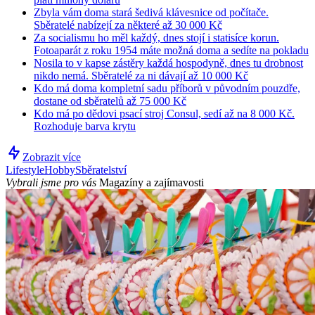
Zbyla vám doma stará šedivá klávesnice od počítače.
Sběratelé nabízejí za některé až 30 000 Kč
Za socialismu ho měl každý, dnes stojí i statisíce korun.
Fotoaparát z roku 1954 máte možná doma a sedíte na pokladu
Nosila to v kapse zástěry každá hospodyně, dnes tu drobnost
nikdo nemá. Sběratelé za ni dávají až 10 000 Kč
Kdo má doma kompletní sadu příborů v původním pouzdře,
dostane od sběratelů až 75 000 Kč
Kdo má po dědovi psací stroj Consul, sedí až na 8 000 Kč.
Rozhoduje barva krytu
Zobrazit více
Lifestyle
Hobby
Sběratelství
Vybrali jsme pro vás
Magazíny a zajímavosti