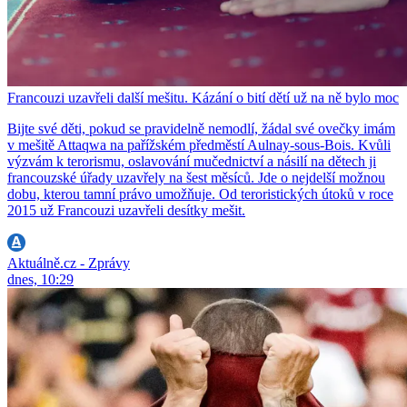
Francouzi uzavřeli další mešitu. Kázání o bití dětí už na ně bylo moc
Bijte své děti, pokud se pravidelně nemodlí, žádal své ovečky imám
v mešitě Attaqwa na pařížském předměstí Aulnay-sous-Bois. Kvůli
výzvám k terorismu, oslavování mučednictví a násilí na dětech ji
francouzské úřady uzavřely na šest měsíců. Jde o nejdelší možnou
dobu, kterou tamní právo umožňuje. Od teroristických útoků v roce
2015 už Francouzi uzavřeli desítky mešit.
Aktuálně.cz - Zprávy
dnes, 10:29