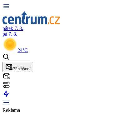
pátek 7. 8.
pá 7. 8.
24°C
Přihlášení
Reklama