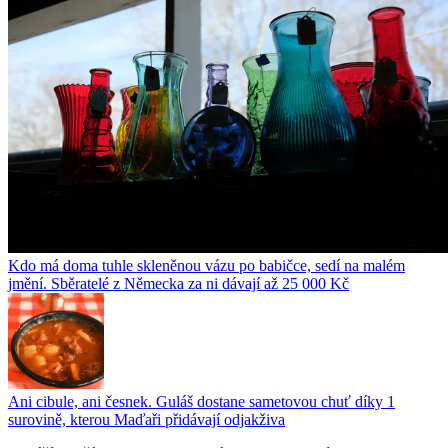
Kdo má doma tuhle skleněnou vázu po babičce, sedí na malém
jmění. Sběratelé z Německa za ni dávají až 25 000 Kč
Ani cibule, ani česnek. Guláš dostane sametovou chuť díky 1
surovině, kterou Maďaři přidávají odjakživa