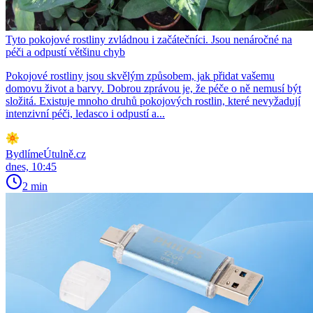
Tyto pokojové rostliny zvládnou i začátečníci. Jsou nenáročné na
péči a odpustí většinu chyb
Pokojové rostliny jsou skvělým způsobem, jak přidat vašemu
domovu život a barvy. Dobrou zprávou je, že péče o ně nemusí být
složitá. Existuje mnoho druhů pokojových rostlin, které nevyžadují
intenzivní péči, ledasco i odpustí a...
BydlímeÚtulně.cz
dnes, 10:45
2 min