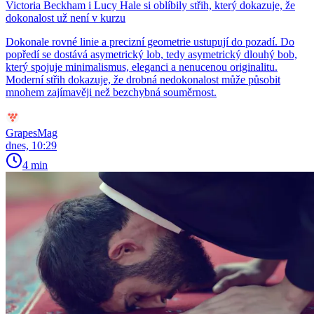
Victoria Beckham i Lucy Hale si oblíbily střih, který dokazuje, že
dokonalost už není v kurzu
Dokonale rovné linie a precizní geometrie ustupují do pozadí. Do
popředí se dostává asymetrický lob, tedy asymetrický dlouhý bob,
který spojuje minimalismus, eleganci a nenucenou originalitu.
Moderní střih dokazuje, že drobná nedokonalost může působit
mnohem zajímavěji než bezchybná souměrnost.
GrapesMag
dnes, 10:29
4 min