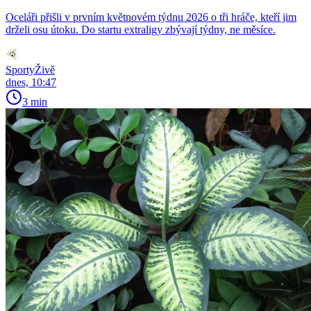
Oceláři přišli v prvním květnovém týdnu 2026 o tři hráče, kteří jim
drželi osu útoku. Do startu extraligy zbývají týdny, ne měsíce.
SportyŽivě
dnes, 10:47
3 min