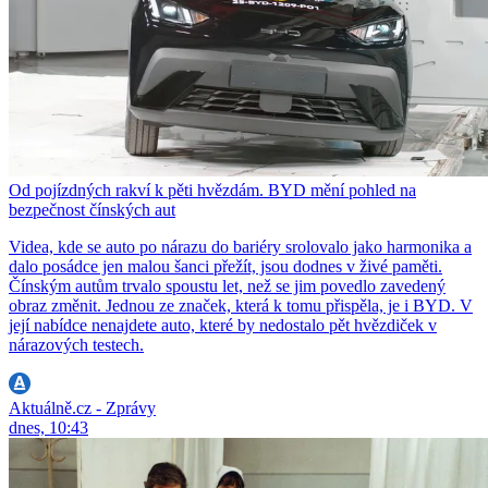
Od pojízdných rakví k pěti hvězdám. BYD mění pohled na
bezpečnost čínských aut
Videa, kde se auto po nárazu do bariéry srolovalo jako harmonika a
dalo posádce jen malou šanci přežít, jsou dodnes v živé paměti.
Čínským autům trvalo spoustu let, než se jim povedlo zavedený
obraz změnit. Jednou ze značek, která k tomu přispěla, je i BYD. V
její nabídce nenajdete auto, které by nedostalo pět hvězdiček v
nárazových testech.
Aktuálně.cz - Zprávy
dnes, 10:43