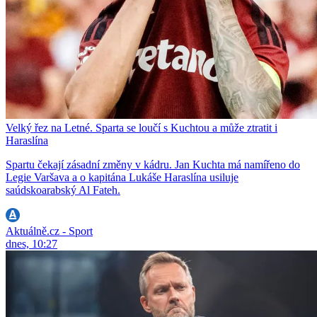
Velký řez na Letné. Sparta se loučí s Kuchtou a může ztratit i
Haraslína
Spartu čekají zásadní změny v kádru. Jan Kuchta má namířeno do
Legie Varšava a o kapitána Lukáše Haraslína usiluje
saúdskoarabský Al Fateh.
Aktuálně.cz - Sport
dnes, 10:27