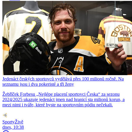
Jedenáct českých sportovců vydělává přes 100 milionů ročně. Na
seznamu jsou i dva pokeristé a tři ženy
Žebříček Forbesu „Nejlépe placení sportovci Česka“ za sezonu
2024/2025 ukazuje jedenáct jmen nad hranicí sta milionů korun, a
mezi nimi i tváře, které byste na sportovním pódiu nečekali.
SportyŽivě
dnes, 10:38