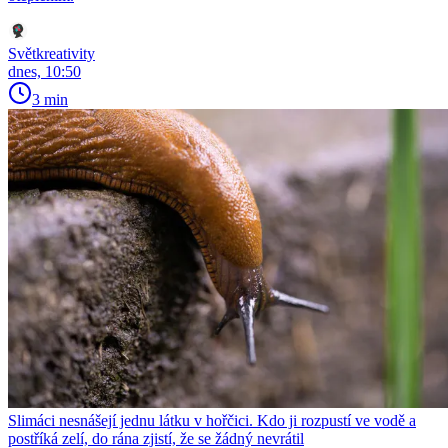
Světkreativity
dnes, 10:50
3 min
Slimáci nesnášejí jednu látku v hořčici. Kdo ji rozpustí ve vodě a
postříká zelí, do rána zjistí, že se žádný nevrátil