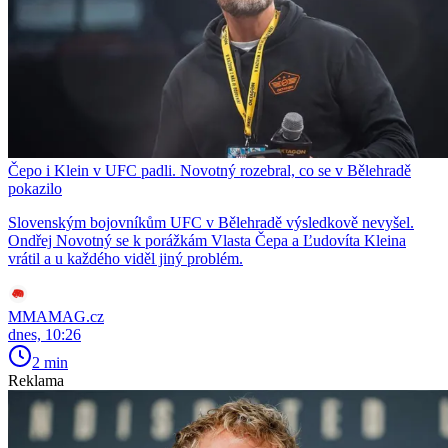
Čepo i Klein v UFC padli. Novotný rozebral, co se v Bělehradě
pokazilo
Slovenským bojovníkům UFC v Bělehradě výsledkově nevyšel.
Ondřej Novotný se k porážkám Vlasta Čepa a Ľudovíta Kleina
vrátil a u každého viděl jiný problém.
MMAMAG.cz
dnes, 10:26
2 min
Reklama