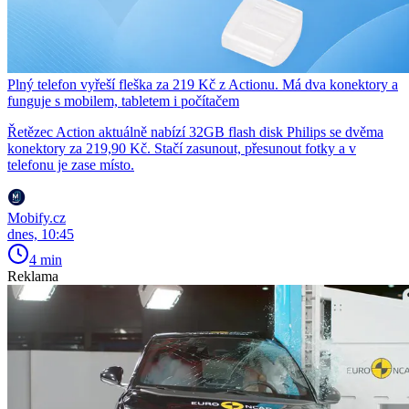
Plný telefon vyřeší fleška za 219 Kč z Actionu. Má dva konektory a
funguje s mobilem, tabletem i počítačem
Řetězec Action aktuálně nabízí 32GB flash disk Philips se dvěma
konektory za 219,90 Kč. Stačí zasunout, přesunout fotky a v
telefonu je zase místo.
Mobify.cz
dnes, 10:45
4 min
Reklama