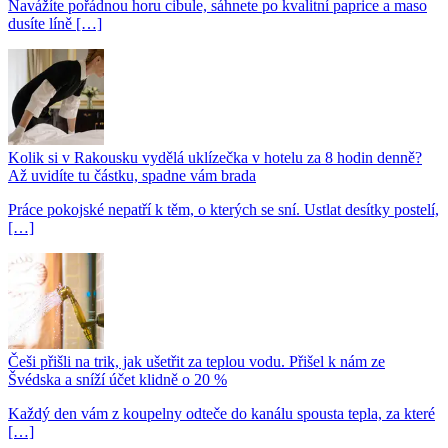
Navážíte pořádnou horu cibule, sáhnete po kvalitní paprice a maso
dusíte líně […]
Kolik si v Rakousku vydělá uklízečka v hotelu za 8 hodin denně?
Až uvidíte tu částku, spadne vám brada
Práce pokojské nepatří k těm, o kterých se sní. Ustlat desítky postelí,
[…]
Češi přišli na trik, jak ušetřit za teplou vodu. Přišel k nám ze
Švédska a sníží účet klidně o 20 %
Každý den vám z koupelny odteče do kanálu spousta tepla, za které
[…]