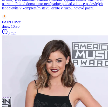
na ruku. Pokud doma tento nenápadný poklad z konce padesátých
let objevíte v kompletním stavu, držíte v rukou hotové jmění.
FAJNTIP.cz
dnes, 10:30
3 min