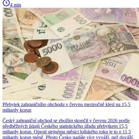
4 min
Přebytek zahraničního obchodu v červnu meziročně klesl na 15,5
miliardy korun
Český zahraniční obchod se zbožím skončil v červnu 2026 podle
předběžných údajů Českého statistického úřadu přebytkem 15,5
miliardy korun. Oproti stejnému měsíci loňského roku je to o 11,5
miliardy korun méně. Přesto Česko nadále více vyváží, než dováží,