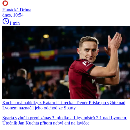
Hanácká Drbna
dnes, 10:54
1 min
Kuchta má nabídky z Kataru i Turecka. Trenér Priske po výhře nad
Lyonem naznačil jeho odchod ze Sparty
Sparta vyhrála první zápas 3. předkola Ligy mistrů 2:1 nad Lyonem.
Útočník Jan Kuchta přitom nebyl ani na lavičce.