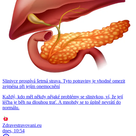
Slinivce prospívá šetrná strava. Tyto potraviny je vhodné omezit
zejména při jejím onemocnění
Každý, kdo měl někdy nějaké problémy se slinivkou, ví, že její
léčba je běh na dlouhou trať. A mnohdy se to úplně nevrátí do
normálu.
Zdravestravovani.eu
dnes, 10:54