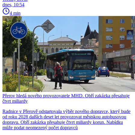
dnes, 10:54
4 min
Přerov hledá nového provozovatele MHD. Obří zakázka přesahuje
čtvrt miliardy
Radnice v Přerově odstartovala výběr nového dopravce, který bude
od roku 2028 dalších deset let provozovat městskou autobusovou
dopravu. Obří zakázka přesahuje čtvrt miliardy korun. Nabídku
může podat neomezený počet dopravců