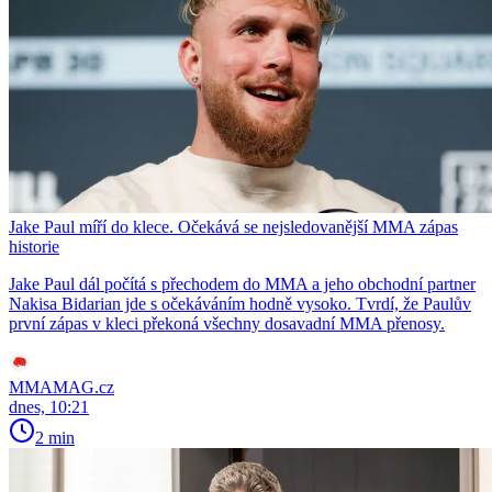
Jake Paul míří do klece. Očekává se nejsledovanější MMA zápas
historie
Jake Paul dál počítá s přechodem do MMA a jeho obchodní partner
Nakisa Bidarian jde s očekáváním hodně vysoko. Tvrdí, že Paulův
první zápas v kleci překoná všechny dosavadní MMA přenosy.
MMAMAG.cz
dnes, 10:21
2 min