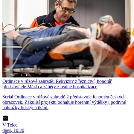
Ordinace v růžové zahradě: Rekvizity z řeznictví, honorář
představitele Mázla a záběry z reálné hospitalizace
Seriál Ordinace v růžové zahradě 2 představuje fenomén českých
obrazovek. Zákulisí projektu odhaluje horentní výdělky i podivné
náhražky lidských tkání.
V Telce
dnes, 10:20