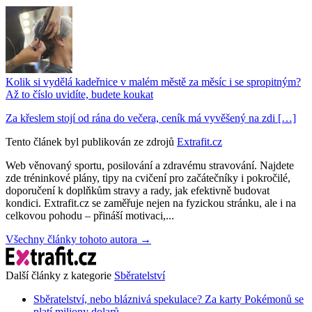
Kolik si vydělá kadeřnice v malém městě za měsíc i se spropitným?
Až to číslo uvidíte, budete koukat
Za křeslem stojí od rána do večera, ceník má vyvěšený na zdi […]
Tento článek byl publikován ze zdrojů
Extrafit.cz
Web věnovaný sportu, posilování a zdravému stravování. Najdete
zde tréninkové plány, tipy na cvičení pro začátečníky i pokročilé,
doporučení k doplňkům stravy a rady, jak efektivně budovat
kondici. Extrafit.cz se zaměřuje nejen na fyzickou stránku, ale i na
celkovou pohodu – přináší motivaci,...
Všechny články tohoto autora →
Další články z kategorie
Sběratelství
Sběratelství, nebo bláznivá spekulace? Za karty Pokémonů se
platí miliony dolarů