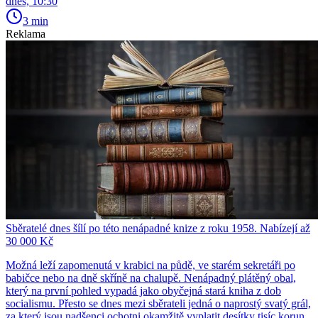
dnes, 10:30
3 min
Reklama
Sběratelé dnes šílí po této nenápadné knize z roku 1958. Nabízejí až
30 000 Kč
Možná leží zapomenutá v krabici na půdě, ve starém sekretáři po
babičce nebo na dně skříně na chalupě. Nenápadný plátěný obal,
který na první pohled vypadá jako obyčejná stará kniha z dob
socialismu. Přesto se dnes mezi sběrateli jedná o naprostý svatý grál,
za který jsou nadšenci ochotni okamžitě vyplatit desítky tisíc korun