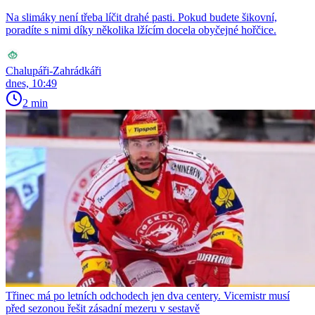
Na slimáky není třeba líčit drahé pasti. Pokud budete šikovní,
poradíte s nimi díky několika lžícím docela obyčejné hořčice.
Chalupáři-Zahrádkáři
dnes, 10:49
2 min
Třinec má po letních odchodech jen dva centery. Vicemistr musí
před sezonou řešit zásadní mezeru v sestavě