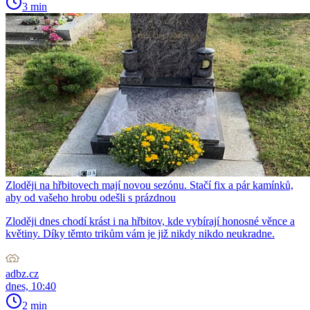
3 min
Zloději na hřbitovech mají novou sezónu. Stačí fix a pár kamínků,
aby od vašeho hrobu odešli s prázdnou
Zloději dnes chodí krást i na hřbitov, kde vybírají honosné věnce a
květiny. Díky těmto trikům vám je již nikdy nikdo neukradne.
adbz.cz
dnes, 10:40
2 min