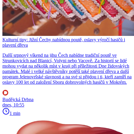
Kulturní tipy: Jižní Čechy nabídnou poutě, oslavy výročí hasičů i
plavení dřeva
Další srpnový víkend na jihu Čech nabídne tradiční poutě ve
Strunkovicích nad Blanicí, Volyni nebo Vacově. Za historií se lidé
mohou vydat na několik míst v kraji při příležitosti Dne židovských
památek. Malé i velké návštěvníky potěší také plavení dřeva a další
program Jelenovršské slavnosti a na své si přijdou i ti, kteří zamíří na
oslavy 100 let od založení Sboru dobrovolných hasičů v Mokrém.
Budějcká Drbna
dnes, 10:55
1 min